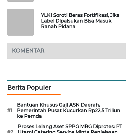
PORTAL
KONSUMEN
YLKI Soroti Beras Fortifikasi, Jika
Label Dipalsukan Bisa Masuk
Ranah Pidana
FORWAMKI
ALPERKLINAS
KOMENTAR
FORJASIDA
TAMBANG
NEWS
Berita Populer
SITUNGIR
NEWS
Bantuan Khusus Gaji ASN Daerah,
#1
Pemerintah Pusat Kucurkan Rp22,5 Triliun
ke Pemda
SIDIKALANG
NEWS
Proses Lelang Aset SPPG MBG Diprotes: PT
#2
Utami Catering Service Minta Penjelasan