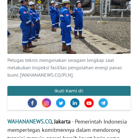
SAINS-TEKNO
KESEHATAN
INTERNASIONAL
SERBA-SERBI
Petugas teknis mengenakan seragam lengkap saat
melakukan inspeksi fasilitas pengolahan energi panas
PENDIDIKAN
bumi. [WAHANANEWS.CO/PLN].
OLAHRAGA
Ikuti Kami di:
OPINI
WAHANANEWS.CO
, Jakarta
- Pemerintah Indonesia
EDITORIAL
mempertegas komitmennya dalam mendorong