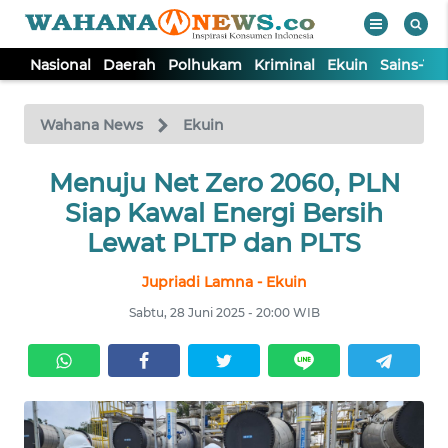
Nasional
Daerah
Polhukam
Kriminal
Ekuin
Sains-Te
WAHANA
Tutup
TV
Wahana News
Ekuin
NASIONAL
Menuju Net Zero 2060, PLN
Siap Kawal Energi Bersih
DAERAH
Lewat PLTP dan PLTS
Jupriadi Lamna - Ekuin
POLHUKAM
Sabtu, 28 Juni 2025 - 20:00 WIB
KRIMINAL
EKUIN