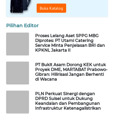
WAHANA
Buka Katalog
DESA
WISATA
Pilihan Editor
LAPAK
WAHANA
Proses Lelang Aset SPPG MBG
Diprotes: PT Utami Catering
Service Minta Penjelasan BRI dan
Wahana
KPKNL Jakarta II
Network
PT Bukit Asam Dorong KEK untuk
KONSUMEN
Proyek DME, MARTABAT Prabowo-
LISTRIK
Gibran: Hilirisasi Jangan Berhenti
di Wacana
MASYARAKAT
KELISTRIKAN
PLN Perkuat Sinergi dengan
DPRD Sulsel untuk Dukung
Keandalan dan Pembangunan
WALINKI
Infrastruktur Ketenagalistrikan
ID