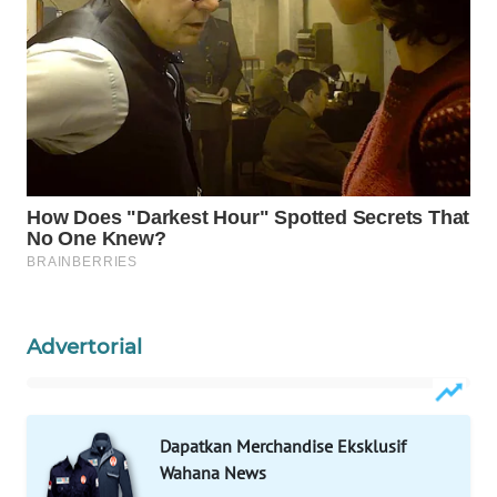
WAHANA
SPORT
WAHANA
UMKM
WAHANA
SELEB
WAHANA
PERSONA
Advertorial
WAHANA
OTOMOTIF
WAHANA
Dapatkan Merchandise Eksklusif
HEALTH
Wahana News