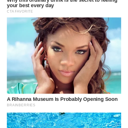
WN
TAPANULI
SELATAN
WN
TANJUNG
LESUNG
WN
KARO
WN
SIMALUNGUN
WN
LABUHANBATU
WN