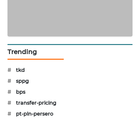
KARING
NEWS
JURNAL
MARITIM
HUMBANG
Trending
NEWS
#
tkd
GARONGGANG
NEWS
#
sppg
#
bps
FISUELRI
#
transfer-pricing
ID
#
pt-pln-persero
ENERGI
NEWS