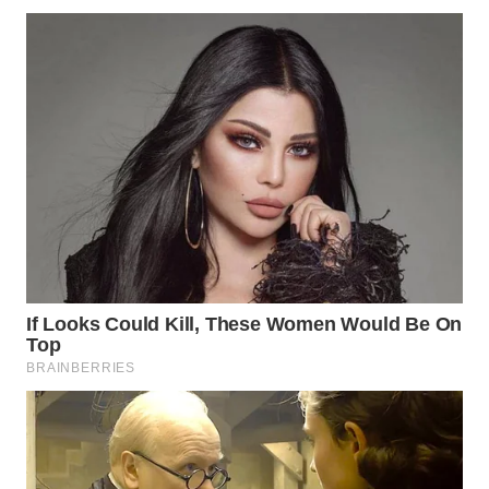
WAHANA
LISTRIK
WAHANA
TRAVEL
WAHANA
TV
WAHANANEWS
ID
WAHANANEWS
CO ID
WAHANANEWS
NET