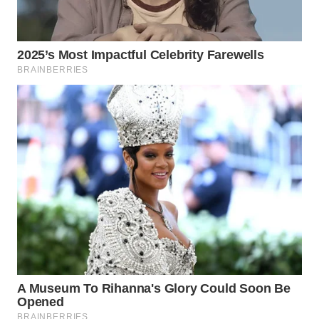
WN
NATUNA
WN
BINTAN
WN
MANDALIKA
WN
LIKUPANG
WN
LABUANBAJO
WN
BORNEO