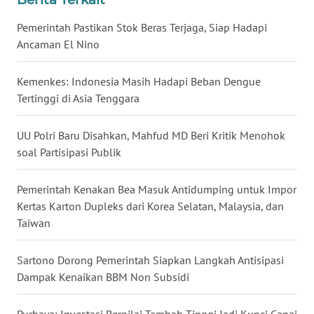
WN
Pemerintah Pastikan Stok Beras Terjaga, Siap Hadapi
NUSANTARA
Ancaman El Nino
WN
Kemenkes: Indonesia Masih Hadapi Beban Dengue
JOGJA
Tertinggi di Asia Tenggara
WN
UU Polri Baru Disahkan, Mahfud MD Beri Kritik Menohok
JATIM
soal Partisipasi Publik
WN
BALI
Pemerintah Kenakan Bea Masuk Antidumping untuk Impor
Kertas Karton Dupleks dari Korea Selatan, Malaysia, dan
Taiwan
WN
KALBAR
Sartono Dorong Pemerintah Siapkan Langkah Antisipasi
Dampak Kenaikan BBM Non Subsidi
WN
KALTENG
Purbaya: Investasi Bernilai Tambah Tinggi Jadi Kunci Capai