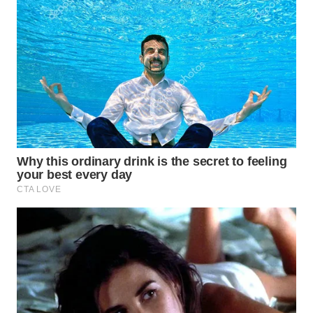
TAPANULI
TENGAH
WN DELI
SERDANG
WN
TEBING
TINGGI
WN
PAKPAK
WN
KARAWANG
WN
BEKASI