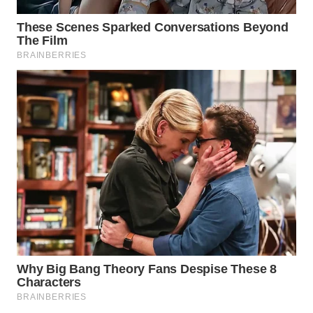
WN
SUMEDANG
WN
CIANJUR
WN
KEPULAUAN
SERIBU
WN
TANGERANG
WN
BINJAI
WN
CIREBON