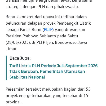
transisi menuju energi bersih lewat kerja sama
Informasi
strategis dengan PLN dan pihak swasta.
INDEKS
Bentuk konkret dari upaya ini terlihat dalam
BERITA
peluncuran delapan proyek Pembangkit Listrik
Tenaga Panas Bumi (
PLTP
) yang diresmikan
KONTAK
KAMI
Presiden Prabowo Subianto pada Sabtu
(28/06/2025), di PLTP Ijen, Bondowoso, Jawa
INFO
Timur.
IKLAN
Baca Juga:
TENTANG
Tarif Listrik PLN Periode Juli–September 2026
KAMI
Tidak Berubah, Pemerintah Utamakan
Stabilitas Nasional
PEDOMAN
MEDIA
Peresmian tersebut merupakan bagian dari 55
SIBER
proyek energi terbarukan yang tersebar di 15
provinsi.
REDAKSI