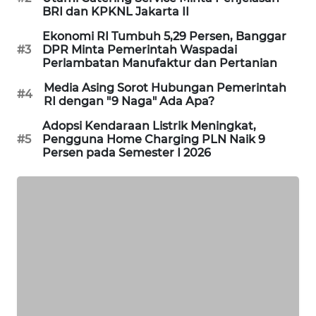
BRI dan KPKNL Jakarta II
SIBARAGAS
NEWS
Ekonomi RI Tumbuh 5,29 Persen, Banggar
#3
DPR Minta Pemerintah Waspadai
Perlambatan Manufaktur dan Pertanian
METRO
SIANTAR
Media Asing Sorot Hubungan Pemerintah
#4
RI dengan "9 Naga" Ada Apa?
NEWS
Adopsi Kendaraan Listrik Meningkat,
METRO
#5
Pengguna Home Charging PLN Naik 9
Persen pada Semester I 2026
MEDAN
NEWS
METRO
JAKARTA
NEWS
KRT
NEWS