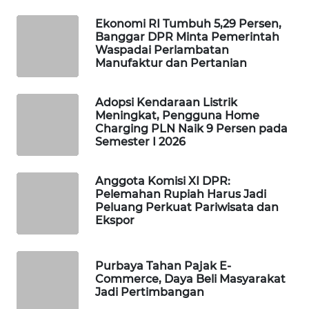
Ekonomi RI Tumbuh 5,29 Persen,
MAWAKA
Banggar DPR Minta Pemerintah
ID
Waspadai Perlambatan
Manufaktur dan Pertanian
MARTABAT
NET
Adopsi Kendaraan Listrik
Meningkat, Pengguna Home
PLN
Charging PLN Naik 9 Persen pada
WATCH
Semester I 2026
MKLI
Anggota Komisi XI DPR:
Pelemahan Rupiah Harus Jadi
Peluang Perkuat Pariwisata dan
LPKKI
Ekspor
LKKI
Purbaya Tahan Pajak E-
Commerce, Daya Beli Masyarakat
KOPEKLIN
Jadi Pertimbangan