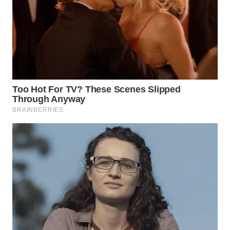
WN
PRIANGAN
TIMUR
WN
SEMARANG
WN
SOLO
WN
BOROBUDUR
WN
MADURA
WN
SURABAYA