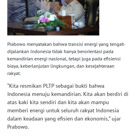
WN
BANTEN
WN
NTT
Prabowo menyatakan bahwa transisi energi yang tengah
WN
dijalankan Indonesia tidak hanya berorientasi pada
KEPRI
kemandirian energi nasional, tetapi juga pada efisiensi
biaya, keberlanjutan lingkungan, dan kesejahteraan
WN
rakyat.
PAPUA
“Kita resmikan PLTP sebagai bukti bahwa
Indonesia menuju kemandirian. Kita akan berdiri di
WN
PAPUA
atas kaki kita sendiri dan kita akan mampu
BARAT
memberi energi untuk seluruh rakyat Indonesia
dalam keadaan yang efisien dan ekonomis,” ujar
WN
Prabowo.
RIAU