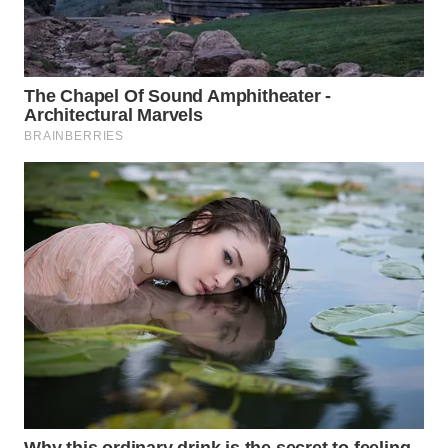
WN
MALUKU
WN
MALUT
WN
DAIRI
WN
DANAU
TOBA
WN
NIAS
WN
LANGKAT