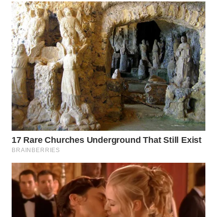
WN
INDRAMAYU
WN
KUNINGAN
WN
MAJALENGKA
WN
SUBANG
WN
SUKABUMI
WN
PURWAKARTA