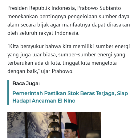
Presiden Republik Indonesia, Prabowo Subianto
KARIR
menekankan pentingnya pengelolaan sumber daya
alam secara bijak agar manfaatnya dapat dirasakan
DISCLAIMER
oleh seluruh rakyat Indonesia.
"Kita bersyukur bahwa kita memiliki sumber energi
Wahana
News
yang juga luar biasa, sumber-sumber energi yang
Regional
terbarukan ada di kita, tinggal kita mengelola
dengan baik," ujar Prabowo.
WN
SUMUT
Baca Juga:
Pemerintah Pastikan Stok Beras Terjaga, Siap
WN
Hadapi Ancaman El Nino
JAKARTA
WN
JABAR