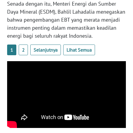
Senada dengan itu, Menteri Energi dan Sumber
WN
Daya Mineral (ESDM), Bahlil Lahadalia menegaskan
SERAMBI
bahwa pengembangan EBT yang merata menjadi
instrumen penting dalam memastikan keadilan
WN
energi bagi seluruh rakyat Indonesia.
JAMBI
1
2
Selanjutnya
Lihat Semua
WN
SULTRA
WN
NTB
WN
SULTENG
WN
SULBAR