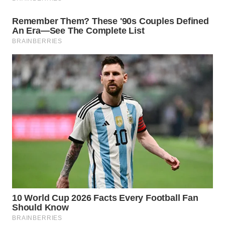
Wahana
Media
Group
WAHANA
NEWS
WAHANA
TANI
WAHANA
ADVOKAT
WAHANA
INFRASTRUKTUR
WAHANA
KONSUMEN