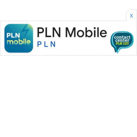
X
WAHANA MEDIA GROUP
|
|
|
WAHANA NEWS co
WAHANA TANI
WAHANA ADVOKAT