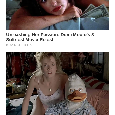
WN
BOGOR
WN
DEPOK
WN
TAPANULI
UTARA
WN
SAMOSIR
WN
PADANG
LAWAS