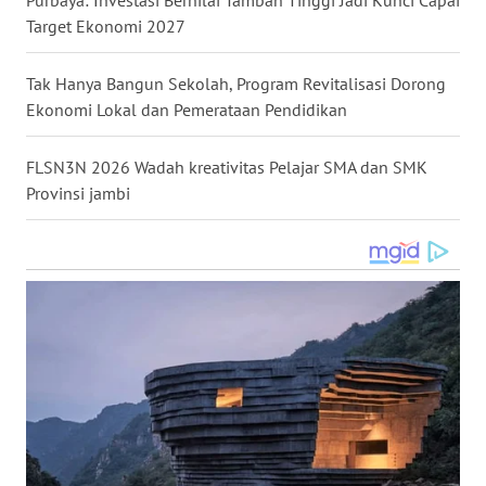
WN
Target Ekonomi 2027
KALTARA
Tak Hanya Bangun Sekolah, Program Revitalisasi Dorong
WN
Ekonomi Lokal dan Pemerataan Pendidikan
KALSEL
FLSN3N 2026 Wadah kreativitas Pelajar SMA dan SMK
WN
Provinsi jambi
KALTIM
WN
SULSEL
WN
GORONTALO
WN
SULUT