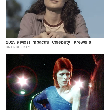
TAPANULI
TENGAH
WN DELI
SERDANG
WN
TEBING
TINGGI
WN
PAKPAK
WN
KARAWANG
WN
BEKASI