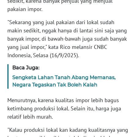
sedikit, karena banyak penjual yang menjual
pakaian impor.
KARIR
"Sekarang yang jual pakaian dari lokal sudah
makin sedikit, nggak hanya di lantai sini saja yang
DISCLAIMER
banyak impor, di bawah-bawah juga sudah banyak
Wahana
yang jual impor," kata Rico melansir CNBC
News
Indonesia, Selasa (16/9/2025).
Regional
Baca Juga:
WN
Sengketa Lahan Tanah Abang Memanas,
SUMUT
Negara Tegaskan Tak Boleh Kalah
WN
Menurutnya, karena kualitas impor lebih bagus
JAKARTA
ketimbang produksi lokal. Selain itu, harga juga
relatif lebih murah.
WN
JABAR
"Kalau produksi lokal kan kadang kualitasnya yang