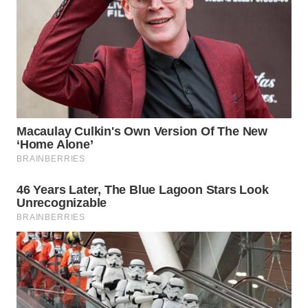
WN
INDRAMAYU
WN
KUNINGAN
WN
MAJALENGKA
WN
SUBANG
WN
SUKABUMI
WN
PURWAKARTA