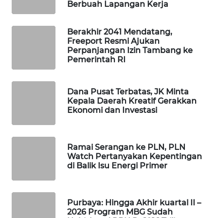
Berbuah Lapangan Kerja
WAHANA
DESA
WISATA
Berakhir 2041 Mendatang,
Freeport Resmi Ajukan
Perpanjangan Izin Tambang ke
LAPAK
Pemerintah RI
WAHANA
Wahana
Dana Pusat Terbatas, JK Minta
Network
Kepala Daerah Kreatif Gerakkan
Ekonomi dan Investasi
KONSUMEN
LISTRIK
Ramai Serangan ke PLN, PLN
Watch Pertanyakan Kepentingan
MASYARAKAT
di Balik Isu Energi Primer
KELISTRIKAN
WALINKI
Purbaya: Hingga Akhir kuartal II –
ID
2026 Program MBG Sudah