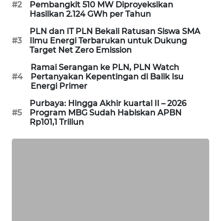
#2
Pembangkit 510 MW Diproyeksikan
PORTAL
Hasilkan 2.124 GWh per Tahun
KONSUMEN
PLN dan IT PLN Bekali Ratusan Siswa SMA
#3
Ilmu Energi Terbarukan untuk Dukung
FORWAMKI
Target Net Zero Emission
Ramai Serangan ke PLN, PLN Watch
ALPERKLINAS
#4
Pertanyakan Kepentingan di Balik Isu
Energi Primer
FORJASIDA
Purbaya: Hingga Akhir kuartal II – 2026
#5
Program MBG Sudah Habiskan APBN
Rp101,1 Triliun
TAMBANG
NEWS
SITUNGIR
NEWS
SIDIKALANG
NEWS