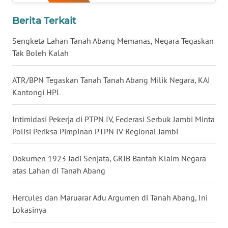
WN
Berita Terkait
BABEL
Sengketa Lahan Tanah Abang Memanas, Negara Tegaskan
WN
Tak Boleh Kalah
SUMBAR
ATR/BPN Tegaskan Tanah Tanah Abang Milik Negara, KAI
WN
Kantongi HPL
SUMSEL
Intimidasi Pekerja di PTPN IV, Federasi Serbuk Jambi Minta
WN
Polisi Periksa Pimpinan PTPN IV Regional Jambi
BENGKULU
Dokumen 1923 Jadi Senjata, GRIB Bantah Klaim Negara
WN
atas Lahan di Tanah Abang
LAMPUNG
Hercules dan Maruarar Adu Argumen di Tanah Abang, Ini
WN
Lokasinya
JATENG