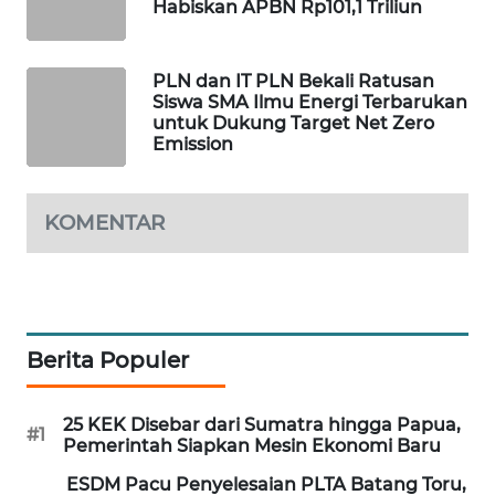
Habiskan APBN Rp101,1 Triliun
MAWAKA
ID
PLN dan IT PLN Bekali Ratusan
Siswa SMA Ilmu Energi Terbarukan
MARTABAT
untuk Dukung Target Net Zero
NET
Emission
PLN
KOMENTAR
WATCH
MKLI
LPKKI
Berita Populer
LKKI
25 KEK Disebar dari Sumatra hingga Papua,
#1
Pemerintah Siapkan Mesin Ekonomi Baru
KOPEKLIN
ESDM Pacu Penyelesaian PLTA Batang Toru,