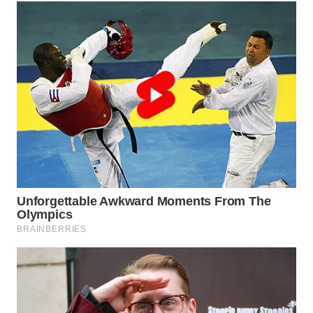
WN
SUMEDANG
WN
CIANJUR
WN
KEPULAUAN
SERIBU
WN
TANGERANG
WN
BINJAI
WN
CIREBON