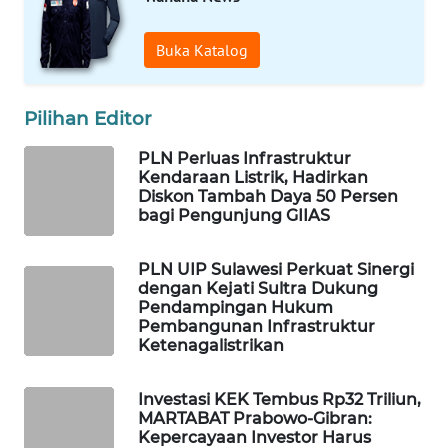
WAHANA
SPORT
Buka Katalog
WAHANA
Pilihan Editor
UMKM
PLN Perluas Infrastruktur
WAHANA
Kendaraan Listrik, Hadirkan
SELEB
Diskon Tambah Daya 50 Persen
bagi Pengunjung GIIAS
WAHANA
PERSONA
PLN UIP Sulawesi Perkuat Sinergi
dengan Kejati Sultra Dukung
Pendampingan Hukum
WAHANA
Pembangunan Infrastruktur
OTOMOTIF
Ketenagalistrikan
WAHANA
Investasi KEK Tembus Rp32 Triliun,
HEALTH
MARTABAT Prabowo-Gibran:
Kepercayaan Investor Harus