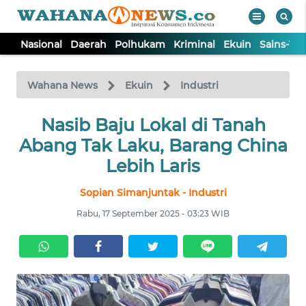
Nasional
Daerah
Polhukam
Kriminal
Ekuin
Sains-Te
WAHANA
Tutup
TV
Wahana News
Ekuin
Industri
NASIONAL
Nasib Baju Lokal di Tanah
Abang Tak Laku, Barang China
DAERAH
Lebih Laris
Sopian Simanjuntak - Industri
POLHUKAM
Rabu, 17 September 2025 - 03:23 WIB
KRIMINAL
EKUIN