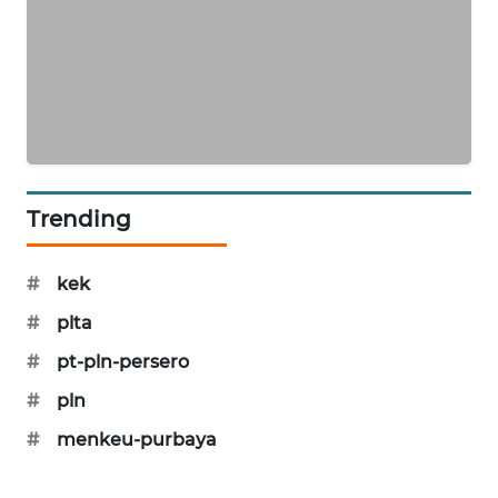
SIBARAGAS
NEWS
METRO
SIANTAR
NEWS
Trending
METRO
MEDAN
NEWS
#
kek
#
plta
METRO
JAKARTA
#
pt-pln-persero
NEWS
#
pln
KRT
#
menkeu-purbaya
NEWS