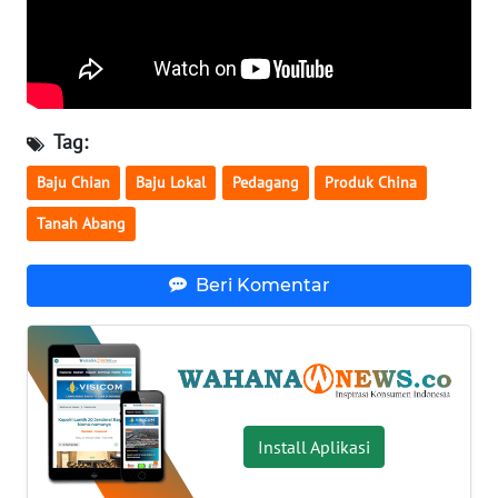
WN
SERAMBI
WN
Tag:
JAMBI
Baju Chian
Baju Lokal
Pedagang
Produk China
WN
Tanah Abang
SULTRA
WN
Beri Komentar
NTB
WN
SULTENG
Install Aplikasi
WN
SULBAR