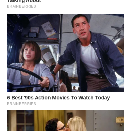
Wahana
Media
Group
WAHANA
NEWS
WAHANA
TANI
WAHANA
ADVOKAT
WAHANA
INFRASTRUKTUR
WAHANA
KONSUMEN