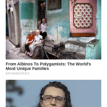
WN
TAPANULI
SELATAN
WN
TANJUNG
LESUNG
WN
KARO
WN
SIMALUNGUN
WN
LABUHANBATU
WN