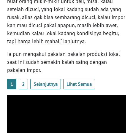
buat orang mikir-mikir untuk beli, misal kalau
WN
setelah dicuci, yang lokal kadang sudah ada yang
BANTEN
rusak, alias gak bisa sembarang dicuci, kalau impor
kan mau dicuci pakai apapun, masih lebih awet,
WN
kemudian kalau lokal kadang kondisinya begitu,
NTT
tapi harga lebih mahal," lanjutnya.
WN
Ia pun mengakui pakaian-pakaian produksi lokal
KEPRI
saat ini sudah semakin kalah saing dengan
pakaian impor.
WN
PAPUA
1
2
Selanjutnya
Lihat Semua
WN
PAPUA
BARAT
WN
RIAU