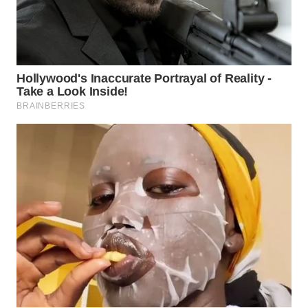
WN
KALTARA
WN
KALSEL
WN
KALTIM
WN
SULSEL
WN
GORONTALO
WN
SULUT