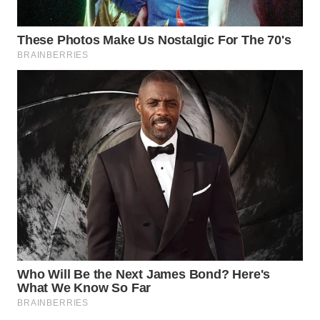
WN
BOGOR
WN
DEPOK
WN
TAPANULI
UTARA
WN
SAMOSIR
WN
PADANG
LAWAS