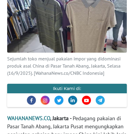
SAINS-TEKNO
KESEHATAN
INTERNASIONAL
SERBA-SERBI
Sejumlah toko menjual pakaian impor yang didominasi
produk asal China di Pasar Tanah Abang, Jakarta, Selasa
PENDIDIKAN
(16/9/2025). [WahanaNews.co/CNBC Indonesia]
OLAHRAGA
Ikuti Kami di:
OPINI
WAHANANEWS.CO
, Jakarta -
Pedagang pakaian di
EDITORIAL
Pasar Tanah Abang, Jakarta Pusat mengungkapkan