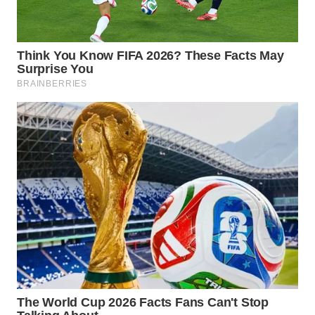
WN
NATUNA
WN
BINTAN
WN
MANDALIKA
WN
LIKUPANG
WN
LABUANBAJO
WN
BORNEO