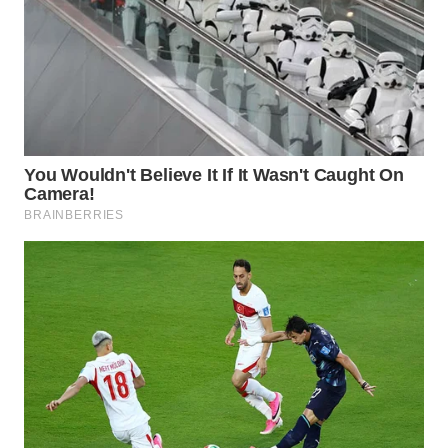
WN
PRIANGAN
TIMUR
WN
SEMARANG
WN
SOLO
WN
BOROBUDUR
WN
MADURA
WN
SURABAYA