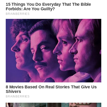
WN
MALUKU
WN
MALUT
WN
DAIRI
WN
DANAU
TOBA
WN
NIAS
WN
LANGKAT