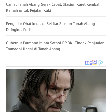
Camat Tanah Abang Gerak Cepat, Stasiun Karet Kembali
WN
Ramah untuk Pejalan Kaki
NUSANTARA
Pengedar Obat keras di Sekitar Stasiun Tanah Abang
WN
Diringkus Polisi
JOGJA
Gubernur Parmono Minta Satpol PP DKI Tindak Penjualan
WN
JATIM
Tramadol Ilegal di Tanah Abang
WN
BALI
WN
KALBAR
WN
KALTENG