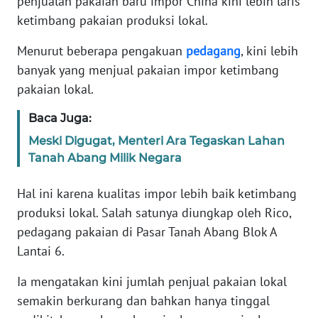
penjualan pakaian baru impor China kini lebih laris
Informasi
ketimbang pakaian produksi lokal.
INDEKS
Menurut beberapa pengakuan
pedagang
, kini lebih
BERITA
banyak yang menjual pakaian impor ketimbang
pakaian lokal.
KONTAK
KAMI
Baca Juga:
Meski Digugat, Menteri Ara Tegaskan Lahan
INFO
IKLAN
Tanah Abang Milik Negara
Hal ini karena kualitas impor lebih baik ketimbang
TENTANG
KAMI
produksi lokal. Salah satunya diungkap oleh Rico,
pedagang pakaian di Pasar Tanah Abang Blok A
PEDOMAN
Lantai 6.
MEDIA
SIBER
Ia mengatakan kini jumlah penjual pakaian lokal
semakin berkurang dan bahkan hanya tinggal
REDAKSI