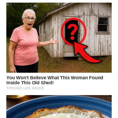
WN
KALTARA
WN
KALSEL
WN
KALTIM
WN
SULSEL
WN
GORONTALO
WN
SULUT