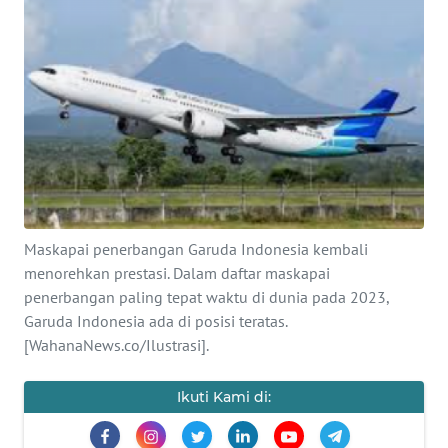
SAINS-TEKNO
KESEHATAN
INTERNASIONAL
SERBA-SERBI
PENDIDIKAN
Maskapai penerbangan Garuda Indonesia kembali
menorehkan prestasi. Dalam daftar maskapai
OLAHRAGA
penerbangan paling tepat waktu di dunia pada 2023,
Garuda Indonesia ada di posisi teratas.
[WahanaNews.co/Ilustrasi].
OPINI
Ikuti Kami di:
EDITORIAL