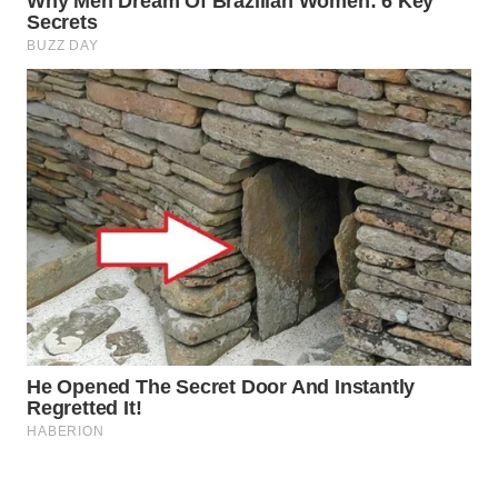
Wahana
Media
Group
WAHANA
NEWS
WAHANA
TANI
WAHANA
ADVOKAT
WAHANA
INFRASTRUKTUR
WAHANA
KONSUMEN