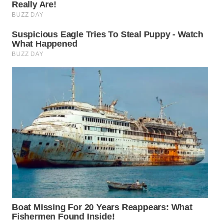
WN
BOGOR
WN
DEPOK
WN
TAPANULI
UTARA
WN
SAMOSIR
WN
PADANG
LAWAS