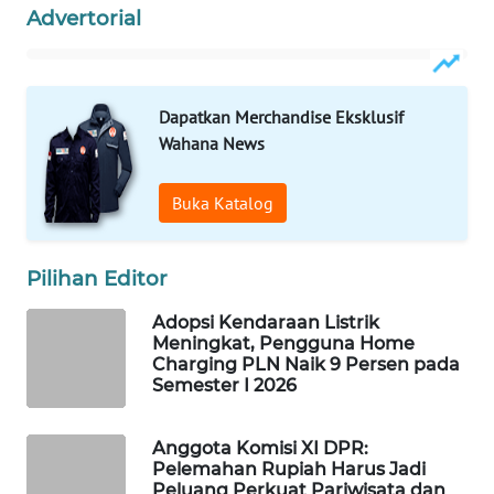
Advertorial
WAHANA
LISTRIK
WAHANA
Dapatkan Merchandise Eksklusif
TRAVEL
Wahana News
WAHANA
Buka Katalog
TV
Pilihan Editor
WAHANANEWS
ID
Adopsi Kendaraan Listrik
Meningkat, Pengguna Home
WAHANANEWS
Charging PLN Naik 9 Persen pada
CO ID
Semester I 2026
WAHANANEWS
Anggota Komisi XI DPR:
NET
Pelemahan Rupiah Harus Jadi
Peluang Perkuat Pariwisata dan