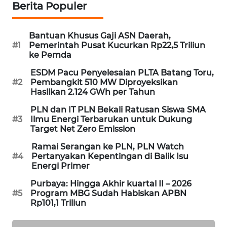
Berita Populer
MAWAKA
ID
Bantuan Khusus Gaji ASN Daerah,
#1
Pemerintah Pusat Kucurkan Rp22,5 Triliun
ke Pemda
MARTABAT
NET
ESDM Pacu Penyelesaian PLTA Batang Toru,
#2
Pembangkit 510 MW Diproyeksikan
Hasilkan 2.124 GWh per Tahun
PLN
WATCH
PLN dan IT PLN Bekali Ratusan Siswa SMA
#3
Ilmu Energi Terbarukan untuk Dukung
Target Net Zero Emission
MKLI
Ramai Serangan ke PLN, PLN Watch
#4
Pertanyakan Kepentingan di Balik Isu
LPKKI
Energi Primer
Purbaya: Hingga Akhir kuartal II – 2026
LKKI
#5
Program MBG Sudah Habiskan APBN
Rp101,1 Triliun
KOPEKLIN