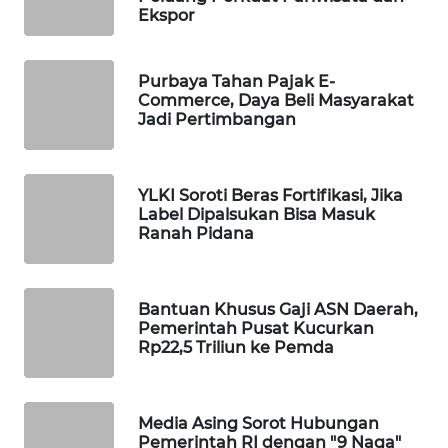
Ekspor
WAHANA
SPORT
Purbaya Tahan Pajak E-
WAHANA
Commerce, Daya Beli Masyarakat
Jadi Pertimbangan
UMKM
WAHANA
SELEB
YLKI Soroti Beras Fortifikasi, Jika
Label Dipalsukan Bisa Masuk
Ranah Pidana
WAHANA
PERSONA
Bantuan Khusus Gaji ASN Daerah,
WAHANA
Pemerintah Pusat Kucurkan
OTOMOTIF
Rp22,5 Triliun ke Pemda
WAHANA
HEALTH
Media Asing Sorot Hubungan
Pemerintah RI dengan "9 Naga"