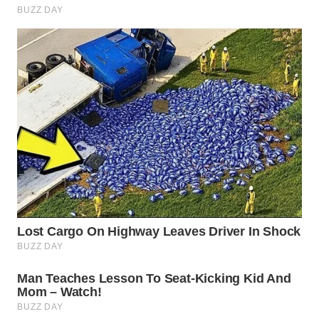
WN
SUMEDANG
WN
CIANJUR
WN
KEPULAUAN
SERIBU
WN
TANGERANG
WN
BINJAI
WN
CIREBON