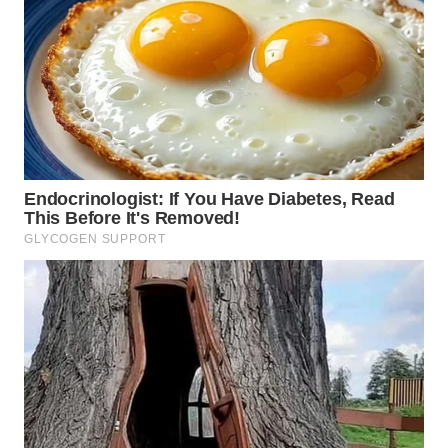
WN
MALUKU
WN
MALUT
WN
DAIRI
WN
DANAU
TOBA
WN
NIAS
WN
LANGKAT