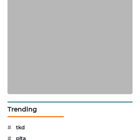
PORTAL
KONSUMEN
FORWAMKI
ALPERKLINAS
FORJASIDA
TAMBANG
NEWS
SITUNGIR
Trending
NEWS
SIDIKALANG
#
tkd
NEWS
#
plta