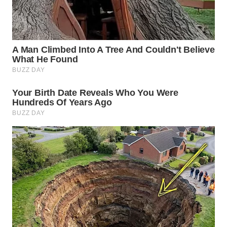
WN
TAPANULI
SELATAN
WN
TANJUNG
LESUNG
WN
KARO
WN
SIMALUNGUN
WN
LABUHANBATU
WN