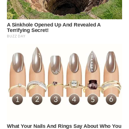
TAPANULI
TENGAH
WN DELI
SERDANG
WN
TEBING
TINGGI
WN
PAKPAK
WN
KARAWANG
WN
BEKASI