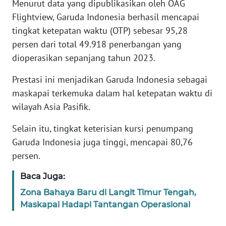
Menurut data yang dipublikasikan oleh OAG
Flightview, Garuda Indonesia berhasil mencapai
KARIR
tingkat ketepatan waktu (OTP) sebesar 95,28
persen dari total 49.918 penerbangan yang
DISCLAIMER
dioperasikan sepanjang tahun 2023.
Wahana
Prestasi ini menjadikan Garuda Indonesia sebagai
News
maskapai terkemuka dalam hal ketepatan waktu di
Regional
wilayah Asia Pasifik.
WN
Selain itu, tingkat keterisian kursi penumpang
SUMUT
Garuda Indonesia juga tinggi, mencapai 80,76
persen.
WN
JAKARTA
Baca Juga:
Zona Bahaya Baru di Langit Timur Tengah,
WN
Maskapai Hadapi Tantangan Operasional
JABAR