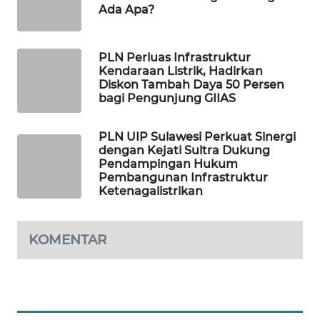
Ada Apa?
WAHANA
DESA
WISATA
PLN Perluas Infrastruktur
Kendaraan Listrik, Hadirkan
LAPAK
Diskon Tambah Daya 50 Persen
bagi Pengunjung GIIAS
WAHANA
Wahana
PLN UIP Sulawesi Perkuat Sinergi
Network
dengan Kejati Sultra Dukung
Pendampingan Hukum
Pembangunan Infrastruktur
KONSUMEN
Ketenagalistrikan
LISTRIK
KOMENTAR
MASYARAKAT
KELISTRIKAN
WALINKI
ID