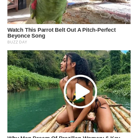
WN
NATUNA
WN
BINTAN
WN
MANDALIKA
WN
LIKUPANG
WN
LABUANBAJO
WN
BORNEO