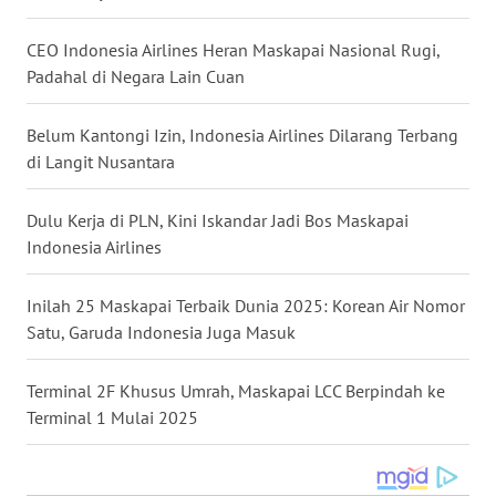
WN
CEO Indonesia Airlines Heran Maskapai Nasional Rugi,
NUSANTARA
Padahal di Negara Lain Cuan
WN
JOGJA
Belum Kantongi Izin, Indonesia Airlines Dilarang Terbang
di Langit Nusantara
WN
JATIM
Dulu Kerja di PLN, Kini Iskandar Jadi Bos Maskapai
Indonesia Airlines
WN
BALI
Inilah 25 Maskapai Terbaik Dunia 2025: Korean Air Nomor
Satu, Garuda Indonesia Juga Masuk
WN
KALBAR
Terminal 2F Khusus Umrah, Maskapai LCC Berpindah ke
Terminal 1 Mulai 2025
WN
KALTENG