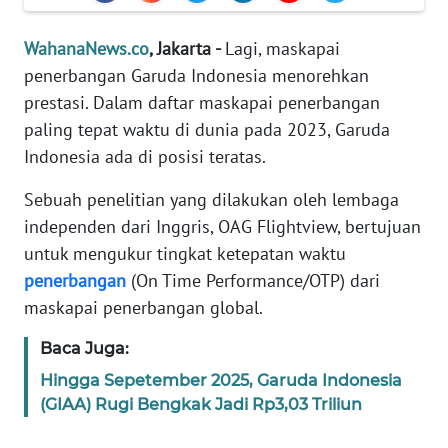
Informasi
WahanaNews.co
, Jakarta -
Lagi, maskapai
INDEKS
BERITA
penerbangan Garuda Indonesia menorehkan
prestasi. Dalam daftar maskapai penerbangan
KONTAK
paling tepat waktu di dunia pada 2023, Garuda
KAMI
Indonesia ada di posisi teratas.
Sebuah penelitian yang dilakukan oleh lembaga
INFO
IKLAN
independen dari Inggris, OAG Flightview, bertujuan
untuk mengukur tingkat ketepatan waktu
TENTANG
penerbangan
(On Time Performance/OTP) dari
KAMI
maskapai penerbangan global.
PEDOMAN
Baca Juga:
MEDIA
Hingga Sepetember 2025, Garuda Indonesia
SIBER
(GIAA) Rugi Bengkak Jadi Rp3,03 Triliun
REDAKSI