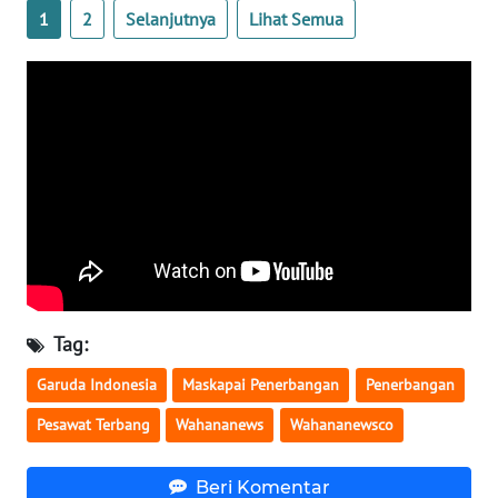
1
2
Selanjutnya
Lihat Semua
WN
SERAMBI
WN
JAMBI
WN
SULTRA
WN
NTB
Tag:
WN
Garuda Indonesia
Maskapai Penerbangan
Penerbangan
SULTENG
Pesawat Terbang
Wahananews
Wahananewsco
WN
SULBAR
Beri Komentar