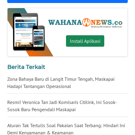
WN
BABEL
WN
SUMBAR
Install Aplikasi
WN
SUMSEL
Berita Terkait
WN
Zona Bahaya Baru di Langit Timur Tengah, Maskapai
BENGKULU
Hadapi Tantangan Operasional
WN
Resmi! Veronica Tan Jadi Komisaris Citilink, Ini Sosok-
LAMPUNG
Sosok Baru Pengendali Maskapai
WN
Aturan Tak Tertulis Soal Pakaian Saat Terbang: Hindari Ini
JATENG
Demi Kenyamanan & Keamanan