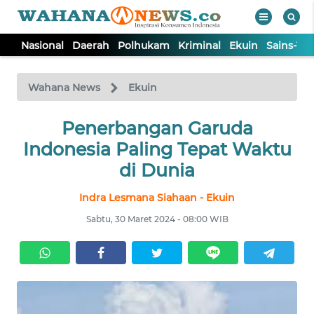
Nasional
Daerah
Polhukam
Kriminal
Ekuin
Sains-Te
WAHANA
Tutup
TV
Wahana News
Ekuin
NASIONAL
Penerbangan Garuda
Indonesia Paling Tepat Waktu
DAERAH
di Dunia
Indra Lesmana Siahaan - Ekuin
POLHUKAM
Sabtu, 30 Maret 2024 - 08:00 WIB
KRIMINAL
EKUIN