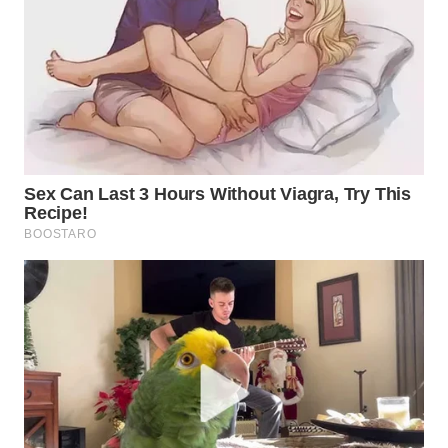
WN
PRIANGAN
TIMUR
WN
SEMARANG
WN
SOLO
WN
BOROBUDUR
WN
MADURA
WN
SURABAYA