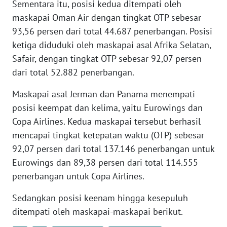
Sementara itu, posisi kedua ditempati oleh
WN
maskapai Oman Air dengan tingkat OTP sebesar
BANTEN
93,56 persen dari total 44.687 penerbangan. Posisi
ketiga diduduki oleh maskapai asal Afrika Selatan,
WN
NTT
Safair, dengan tingkat OTP sebesar 92,07 persen
dari total 52.882 penerbangan.
WN
Maskapai asal Jerman dan Panama menempati
KEPRI
posisi keempat dan kelima, yaitu Eurowings dan
Copa Airlines. Kedua maskapai tersebut berhasil
WN
PAPUA
mencapai tingkat ketepatan waktu (OTP) sebesar
92,07 persen dari total 137.146 penerbangan untuk
WN
Eurowings dan 89,38 persen dari total 114.555
PAPUA
penerbangan untuk Copa Airlines.
BARAT
Sedangkan posisi keenam hingga kesepuluh
WN
ditempati oleh maskapai-maskapai berikut.
RIAU