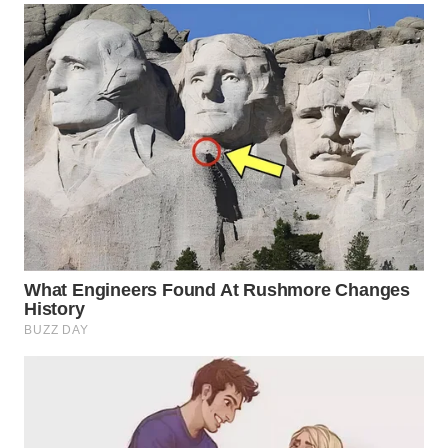
WN
INDRAMAYU
WN
KUNINGAN
WN
MAJALENGKA
WN
SUBANG
WN
SUKABUMI
WN
PURWAKARTA