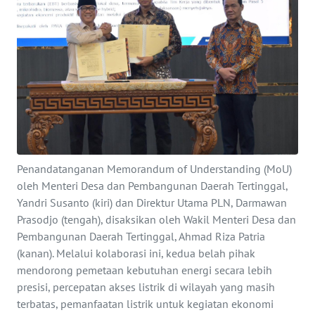
SAINS-TEKNO
KESEHATAN
INTERNASIONAL
SERBA-SERBI
PENDIDIKAN
Penandatanganan Memorandum of Understanding (MoU)
oleh Menteri Desa dan Pembangunan Daerah Tertinggal,
Yandri Susanto (kiri) dan Direktur Utama PLN, Darmawan
OLAHRAGA
Prasodjo (tengah), disaksikan oleh Wakil Menteri Desa dan
Pembangunan Daerah Tertinggal, Ahmad Riza Patria
OPINI
(kanan). Melalui kolaborasi ini, kedua belah pihak
mendorong pemetaan kebutuhan energi secara lebih
EDITORIAL
presisi, percepatan akses listrik di wilayah yang masih
terbatas, pemanfaatan listrik untuk kegiatan ekonomi