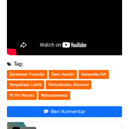
WN
NUSANTARA
WN
JOGJA
WN
JATIM
Tag:
WN
Darmawan Prasodjo
Desa Mandiri
Kemendes Pdt
BALI
Penyediaan Listrik
Pertumbuhan Ekonomi
WN
Pt Pln Persero
Wahananewsco
KALBAR
Beri Komentar
WN
KALTENG