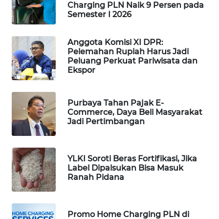
Charging PLN Naik 9 Persen pada
PORTAL
Semester I 2026
KONSUMEN
Anggota Komisi XI DPR:
FORWAMKI
Pelemahan Rupiah Harus Jadi
Peluang Perkuat Pariwisata dan
Ekspor
ALPERKLINAS
FORJASIDA
Purbaya Tahan Pajak E-
Commerce, Daya Beli Masyarakat
Jadi Pertimbangan
TAMBANG
NEWS
YLKI Soroti Beras Fortifikasi, Jika
SITUNGIR
Label Dipalsukan Bisa Masuk
NEWS
Ranah Pidana
SIDIKALANG
NEWS
Promo Home Charging PLN di