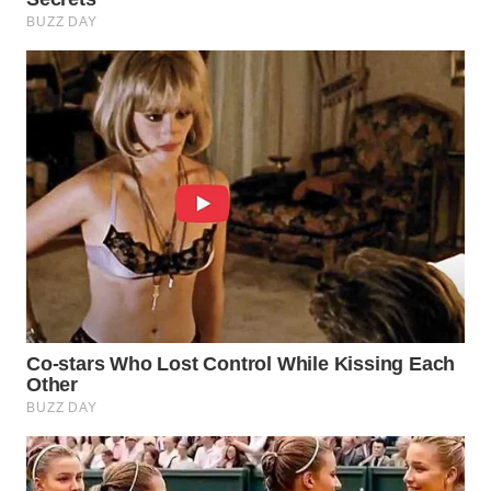
WAHANA
LISTRIK
WAHANA
TRAVEL
WAHANA
TV
WAHANANEWS
ID
WAHANANEWS
CO ID
WAHANANEWS
NET