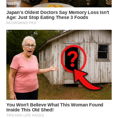
WN
BOGOR
WN
DEPOK
WN
TAPANULI
UTARA
WN
SAMOSIR
WN
PADANG
LAWAS