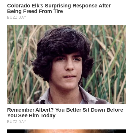
WN
INDRAMAYU
WN
KUNINGAN
WN
MAJALENGKA
WN
SUBANG
WN
SUKABUMI
WN
PURWAKARTA