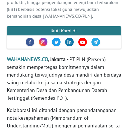
Informasi
produktif, hingga pengembangan energi baru terbarukan
(EBT) berbasis potensi lokal guna mewujudkan
INDEKS
kemandirian desa. [WAHANANEWS.CO/PLN].
BERITA
Ikuti Kami di:
KONTAK
KAMI
INFO
WAHANANEWS.CO
, Jakarta -
PT PLN (Persero)
IKLAN
semakin mempertegas komitmennya dalam
mendukung terwujudnya desa mandiri dan berdaya
TENTANG
saing melalui kerja sama strategis dengan
KAMI
Kementerian Desa dan Pembangunan Daerah
Tertinggal (Kemendes PDT).
PEDOMAN
MEDIA
Kolaborasi ini ditandai dengan penandatanganan
SIBER
nota kesepahaman (Memorandum of
Understanding/MoU) mengenai pemanfaatan serta
REDAKSI