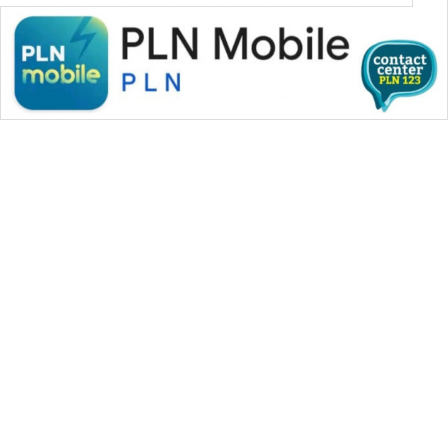
WAHANA MEDIA GROUP
|
|
|
WAHANA NEWS co
WAHANA TANI
WAHANA ADVOKAT
|
|
WAHANA INFRASTRUKTUR
WAHANA KONSUMEN
|
|
|
WAHANA LISTRIK
WAHANA TRAVEL
WAHANA TV