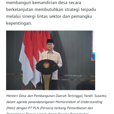
membangun kemandirian desa secara
WN
berkelanjutan membutuhkan strategi terpadu
SERAMBI
melalui sinergi lintas sektor dan pemangku
kepentingan.
WN
JAMBI
WN
SULTRA
WN
NTB
WN
SULTENG
Menteri Desa dan Pembangunan Daerah Tertinggal, Yandri Susanto,
dalam agenda penandatanganan Memorandum of Understanding
WN
SULBAR
(MoU) dengan PT PLN (Persero) tentang Pemanfaatan dan