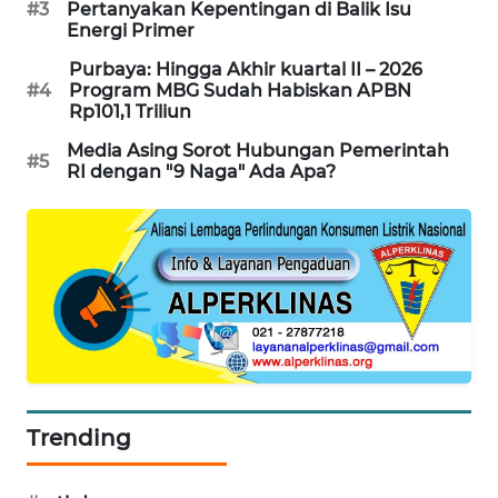
#3
Pertanyakan Kepentingan di Balik Isu
KARING
Energi Primer
NEWS
Purbaya: Hingga Akhir kuartal II – 2026
#4
Program MBG Sudah Habiskan APBN
JURNAL
Rp101,1 Triliun
MARITIM
Media Asing Sorot Hubungan Pemerintah
#5
RI dengan "9 Naga" Ada Apa?
HUMBANG
NEWS
GARONGGANG
NEWS
FISUELRI
ID
ENERGI
Trending
NEWS