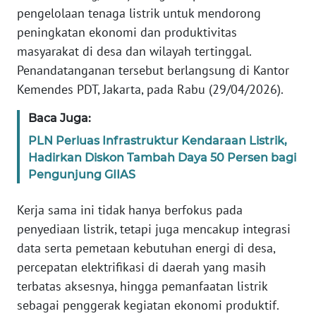
pengelolaan tenaga listrik untuk mendorong
peningkatan ekonomi dan produktivitas
KARIR
masyarakat di desa dan wilayah tertinggal.
Penandatanganan tersebut berlangsung di Kantor
DISCLAIMER
Kemendes PDT, Jakarta, pada Rabu (29/04/2026).
Wahana
Baca Juga:
News
Regional
PLN Perluas Infrastruktur Kendaraan Listrik,
Hadirkan Diskon Tambah Daya 50 Persen bagi
WN
Pengunjung GIIAS
SUMUT
Kerja sama ini tidak hanya berfokus pada
WN
penyediaan listrik, tetapi juga mencakup integrasi
JAKARTA
data serta pemetaan kebutuhan energi di desa,
percepatan elektrifikasi di daerah yang masih
WN
terbatas aksesnya, hingga pemanfaatan listrik
JABAR
sebagai penggerak kegiatan ekonomi produktif.