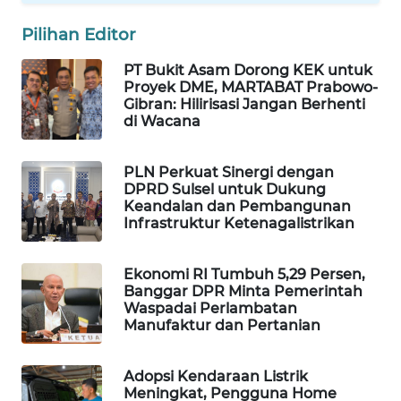
MAWAKA
Pilihan Editor
ID
PT Bukit Asam Dorong KEK untuk
Proyek DME, MARTABAT Prabowo-
MARTABAT
Gibran: Hilirisasi Jangan Berhenti
NET
di Wacana
PLN
PLN Perkuat Sinergi dengan
WATCH
DPRD Sulsel untuk Dukung
Keandalan dan Pembangunan
Infrastruktur Ketenagalistrikan
MKLI
Ekonomi RI Tumbuh 5,29 Persen,
LPKKI
Banggar DPR Minta Pemerintah
Waspadai Perlambatan
LKKI
Manufaktur dan Pertanian
KOPEKLIN
Adopsi Kendaraan Listrik
Meningkat, Pengguna Home