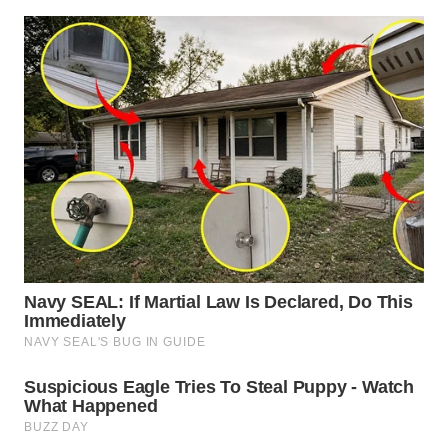
WN
SUMEDANG
WN
CIANJUR
WN
KEPULAUAN
SERIBU
WN
TANGERANG
WN
BINJAI
WN
CIREBON