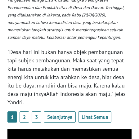
Pengelolaan Tenaga Listrik dalam Rangka Peningkatan
Perekonomian dan Produktivitas di Desa dan Daerah Tertinggal,
WN
yang dilaksanakan di Jakarta, pada Rabu (29/04/2026),
BABEL
menyampaikan bahwa kemandirian desa yang berkelanjutan
memerlukan langkah strategis untuk mengintegrasikan seluruh
WN
sumber daya melalui kolaborasi antar pemangku kepentingan.
SUMBAR
"Desa hari ini bukan hanya objek pembangunan
WN
tapi subjek pembangunan. Maka saat yang tepat
SUMSEL
kita harus melakukan dan memastikan semua
energi kita untuk kita arahkan ke desa, biar desa
WN
BENGKULU
itu berdaya, mandiri dan bisa maju. Karena kalau
desa maju insyaAllah Indonesia akan maju," jelas
WN
Yandri.
LAMPUNG
1
2
3
Selanjutnya
Lihat Semua
WN
JATENG