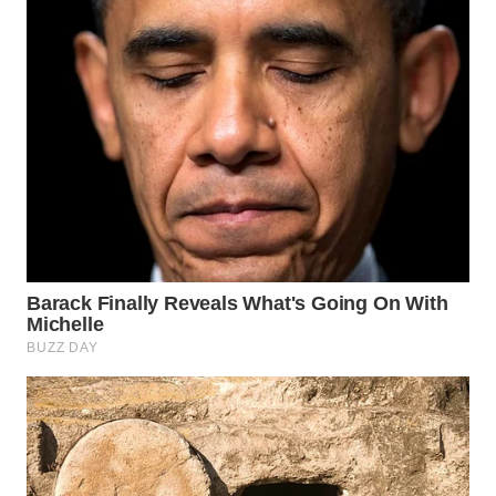
WN
PRIANGAN
TIMUR
WN
SEMARANG
WN
SOLO
WN
BOROBUDUR
WN
MADURA
WN
SURABAYA