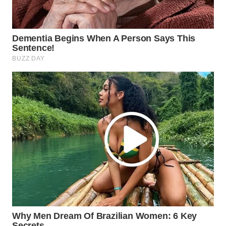
Wahana
Media
Group
WAHANA
NEWS
WAHANA
TANI
WAHANA
ADVOKAT
WAHANA
INFRASTRUKTUR
WAHANA
KONSUMEN