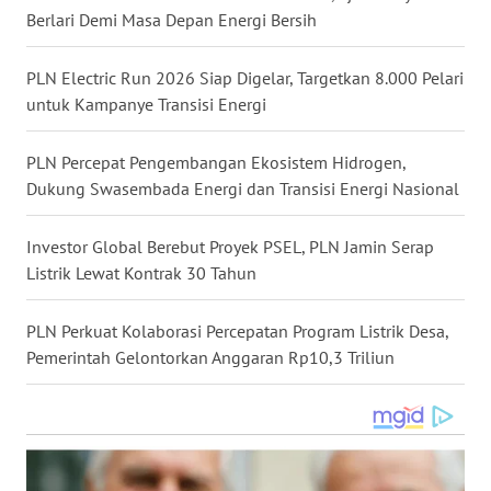
Berlari Demi Masa Depan Energi Bersih
WN
MALUKU
PLN Electric Run 2026 Siap Digelar, Targetkan 8.000 Pelari
WN
untuk Kampanye Transisi Energi
MALUT
PLN Percepat Pengembangan Ekosistem Hidrogen,
WN
Dukung Swasembada Energi dan Transisi Energi Nasional
DAIRI
Investor Global Berebut Proyek PSEL, PLN Jamin Serap
WN
Listrik Lewat Kontrak 30 Tahun
DANAU
TOBA
PLN Perkuat Kolaborasi Percepatan Program Listrik Desa,
Pemerintah Gelontorkan Anggaran Rp10,3 Triliun
WN
NIAS
WN
LANGKAT