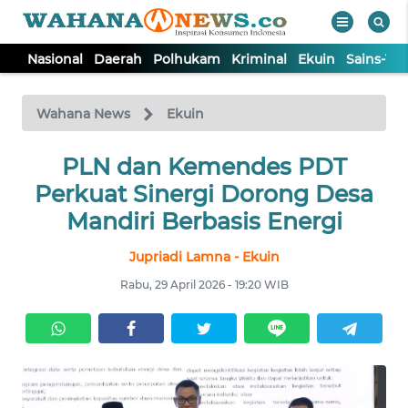
Nasional
Daerah
Polhukam
Kriminal
Ekuin
Sains-Te
WAHANA
Tutup
TV
Wahana News
Ekuin
NASIONAL
PLN dan Kemendes PDT
Perkuat Sinergi Dorong Desa
DAERAH
Mandiri Berbasis Energi
Jupriadi Lamna - Ekuin
POLHUKAM
Rabu, 29 April 2026 - 19:20 WIB
KRIMINAL
EKUIN