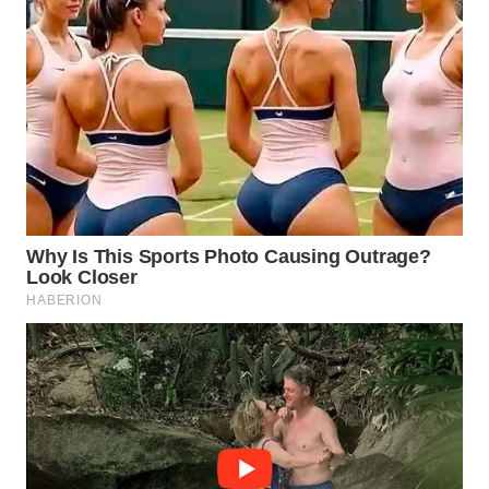
WAHANA
SPORT
WAHANA
UMKM
WAHANA
SELEB
WAHANA
PERSONA
WAHANA
OTOMOTIF
WAHANA
HEALTH