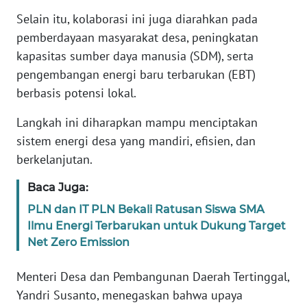
WN
Selain itu, kolaborasi ini juga diarahkan pada
BANTEN
pemberdayaan masyarakat desa, peningkatan
kapasitas sumber daya manusia (SDM), serta
WN
pengembangan energi baru terbarukan (EBT)
NTT
berbasis potensi lokal.
WN
Langkah ini diharapkan mampu menciptakan
KEPRI
sistem energi desa yang mandiri, efisien, dan
berkelanjutan.
WN
PAPUA
Baca Juga:
PLN dan IT PLN Bekali Ratusan Siswa SMA
WN
Ilmu Energi Terbarukan untuk Dukung Target
PAPUA
Net Zero Emission
BARAT
Menteri Desa dan Pembangunan Daerah Tertinggal,
WN
RIAU
Yandri Susanto, menegaskan bahwa upaya