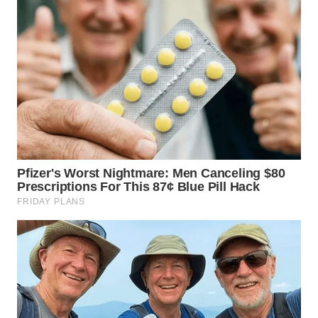
WN
TAPANULI
SELATAN
WN
TANJUNG
LESUNG
WN
KARO
WN
SIMALUNGUN
WN
LABUHANBATU
WN