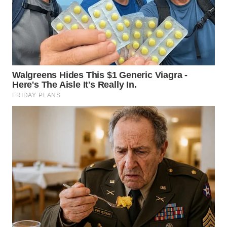
TAPANULI
TENGAH
WN DELI
SERDANG
WN
TEBING
TINGGI
WN
PAKPAK
WN
KARAWANG
WN
BEKASI