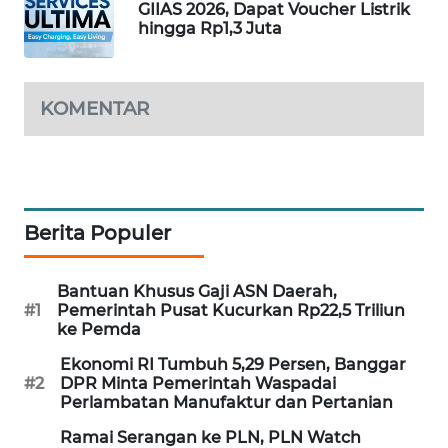
GIIAS 2026, Dapat Voucher Listrik
SIBARAGAS
hingga Rp1,3 Juta
NEWS
METRO
KOMENTAR
SIANTAR
NEWS
METRO
MEDAN
Berita Populer
NEWS
METRO
Bantuan Khusus Gaji ASN Daerah,
#1
Pemerintah Pusat Kucurkan Rp22,5 Triliun
JAKARTA
ke Pemda
NEWS
Ekonomi RI Tumbuh 5,29 Persen, Banggar
#2
DPR Minta Pemerintah Waspadai
KRT
Perlambatan Manufaktur dan Pertanian
NEWS
Ramai Serangan ke PLN, PLN Watch