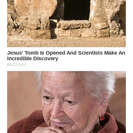
WN
NATUNA
WN
BINTAN
WN
MANDALIKA
WN
LIKUPANG
WN
LABUANBAJO
WN
BORNEO