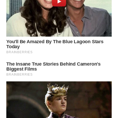
WN
PRIANGAN
TIMUR
WN
SEMARANG
WN
SOLO
WN
BOROBUDUR
WN
MADURA
WN
SURABAYA