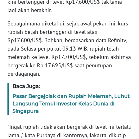
kini bertengger di level Rp17.600/US$ tak lama
Informasi
lagi akan berakhir.
INDEKS
BERITA
Sebagaimana diketahui, sejak awal pekan ini, kurs
rupiah betah bertengger di level atas
KONTAK
Rp17.600/US$. Bahkan, berdasarkan data Refinitv,
KAMI
pada Selasa per pukul 09.13 WIB, rupiah telah
melemah ke level Rp17.700/US$, sebelum akhirnya
INFO
bergerak ke Rp 17.695/US$ saat penutupan
IKLAN
perdagangan.
TENTANG
Baca Juga:
KAMI
Pasar Bergejolak dan Rupiah Melemah, Luhut
Langsung Temui Investor Kelas Dunia di
PEDOMAN
Singapura
MEDIA
SIBER
"Ingat rupiah tidak akan bergerak di level ini terlalu
lama.," kata Purbaya di kantornya, Jakarta, dikutip
REDAKSI