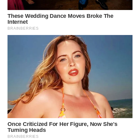
Wahana
Media
Group
WAHANA
NEWS
WAHANA
TANI
WAHANA
ADVOKAT
WAHANA
INFRASTRUKTUR
WAHANA
KONSUMEN