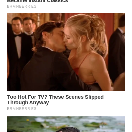
WN
MALUKU
WN
MALUT
WN
DAIRI
WN
DANAU
TOBA
WN
NIAS
WN
LANGKAT