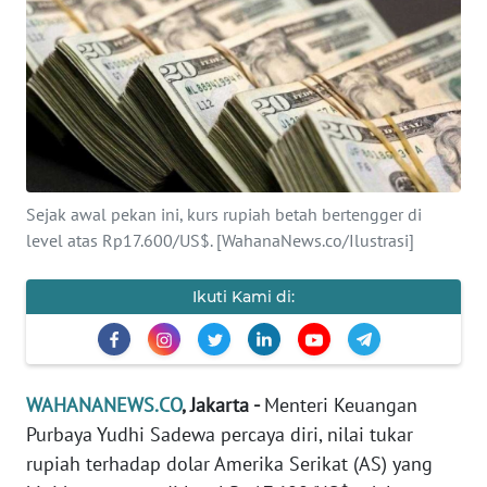
SAINS-TEKNO
KESEHATAN
INTERNASIONAL
SERBA-SERBI
Sejak awal pekan ini, kurs rupiah betah bertengger di
level atas Rp17.600/US$. [WahanaNews.co/Ilustrasi]
PENDIDIKAN
Ikuti Kami di:
OLAHRAGA
OPINI
WAHANANEWS.CO
, Jakarta -
Menteri Keuangan
Purbaya Yudhi Sadewa percaya diri, nilai tukar
EDITORIAL
rupiah terhadap dolar Amerika Serikat (AS) yang