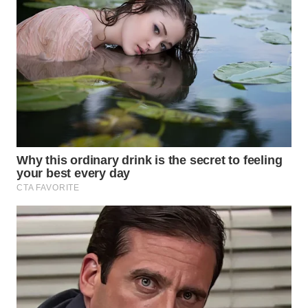
WN
TAPANULI
SELATAN
WN
TANJUNG
LESUNG
WN
KARO
WN
SIMALUNGUN
WN
LABUHANBATU
WN