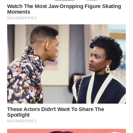
WN
BOGOR
WN
DEPOK
WN
TAPANULI
UTARA
WN
SAMOSIR
WN
PADANG
LAWAS