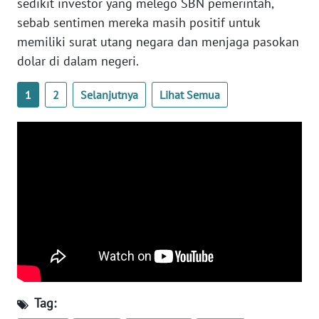
sedikit investor yang melego SBN pemerintah,
sebab sentimen mereka masih positif untuk
WN
SERAMBI
memiliki surat utang negara dan menjaga pasokan
dolar di dalam negeri.
WN
JAMBI
1
2
Selanjutnya
Lihat Semua
WN
SULTRA
WN
NTB
WN
SULTENG
WN
Tag:
SULBAR