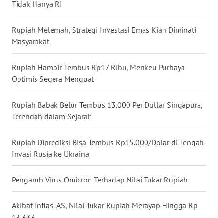
Tidak Hanya RI
WN
NUSANTARA
Rupiah Melemah, Strategi Investasi Emas Kian Diminati
Masyarakat
WN
JOGJA
Rupiah Hampir Tembus Rp17 Ribu, Menkeu Purbaya
Optimis Segera Menguat
WN
JATIM
Rupiah Babak Belur Tembus 13.000 Per Dollar Singapura,
Terendah dalam Sejarah
WN
BALI
Rupiah Diprediksi Bisa Tembus Rp15.000/Dolar di Tengah
Invasi Rusia ke Ukraina
WN
KALBAR
Pengaruh Virus Omicron Terhadap Nilai Tukar Rupiah
WN
KALTENG
Akibat Inflasi AS, Nilai Tukar Rupiah Merayap Hingga Rp
14.333