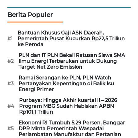
MAWAKA
Berita Populer
ID
Bantuan Khusus Gaji ASN Daerah,
MARTABAT
#1
Pemerintah Pusat Kucurkan Rp22,5 Triliun
NET
ke Pemda
PLN dan IT PLN Bekali Ratusan Siswa SMA
PLN
#2
Ilmu Energi Terbarukan untuk Dukung
WATCH
Target Net Zero Emission
Ramai Serangan ke PLN, PLN Watch
MKLI
#3
Pertanyakan Kepentingan di Balik Isu
Energi Primer
LPKKI
Purbaya: Hingga Akhir kuartal II – 2026
#4
Program MBG Sudah Habiskan APBN
LKKI
Rp101,1 Triliun
Ekonomi RI Tumbuh 5,29 Persen, Banggar
KOPEKLIN
#5
DPR Minta Pemerintah Waspadai
Perlambatan Manufaktur dan Pertanian