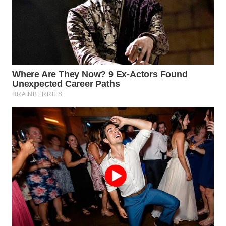
WN
NATUNA
WN
BINTAN
WN
MANDALIKA
WN
LIKUPANG
WN
LABUANBAJO
WN
BORNEO