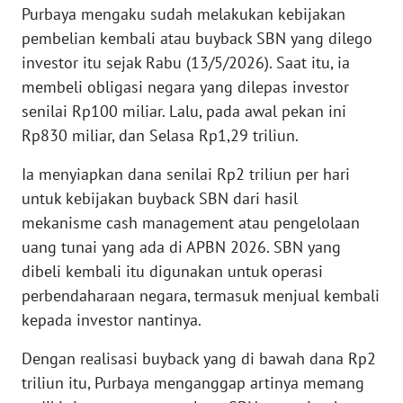
Purbaya mengaku sudah melakukan kebijakan
WN
BANTEN
pembelian kembali atau buyback SBN yang dilego
investor itu sejak Rabu (13/5/2026). Saat itu, ia
WN
membeli obligasi negara yang dilepas investor
NTT
senilai Rp100 miliar. Lalu, pada awal pekan ini
Rp830 miliar, dan Selasa Rp1,29 triliun.
WN
KEPRI
Ia menyiapkan dana senilai Rp2 triliun per hari
untuk kebijakan buyback SBN dari hasil
WN
mekanisme cash management atau pengelolaan
PAPUA
uang tunai yang ada di APBN 2026. SBN yang
dibeli kembali itu digunakan untuk operasi
WN
perbendaharaan negara, termasuk menjual kembali
PAPUA
kepada investor nantinya.
BARAT
Dengan realisasi buyback yang di bawah dana Rp2
WN
triliun itu, Purbaya menganggap artinya memang
RIAU