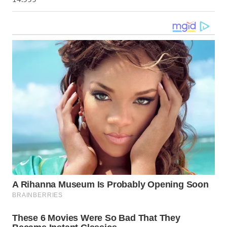
WN
KALTARA
WN
KALSEL
WN
KALTIM
WN
SULSEL
WN
GORONTALO
WN
SULUT