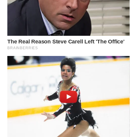
TAPANULI
TENGAH
WN DELI
SERDANG
WN
TEBING
TINGGI
WN
PAKPAK
WN
KARAWANG
WN
BEKASI