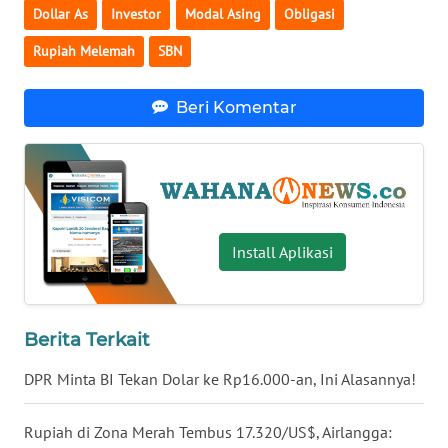
Dollar As
Investor
Modal Asing
Obligasi
WN
BABEL
Rupiah Melemah
SBN
WN
Beri Komentar
SUMBAR
WN
SUMSEL
WN
Install Aplikasi
BENGKULU
WN
Berita Terkait
LAMPUNG
DPR Minta BI Tekan Dolar ke Rp16.000-an, Ini Alasannya!
WN
JATENG
Rupiah di Zona Merah Tembus 17.320/US$, Airlangga: