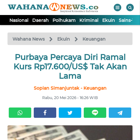
Nasional
Daerah
Polhukam
Kriminal
Ekuin
Sains-Te
WAHANA
Tutup
TV
Wahana News
Ekuin
Keuangan
NASIONAL
Purbaya Percaya Diri Ramal
Kurs Rp17.600/US$ Tak Akan
DAERAH
Lama
Sopian Simanjuntak - Keuangan
POLHUKAM
Rabu, 20 Mei 2026 - 16:26 WIB
KRIMINAL
EKUIN