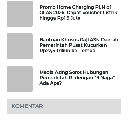
WAHANA
Promo Home Charging PLN di
DESA
GIIAS 2026, Dapat Voucher Listrik
hingga Rp1,3 Juta
WISATA
LAPAK
WAHANA
Bantuan Khusus Gaji ASN Daerah,
Pemerintah Pusat Kucurkan
Rp22,5 Triliun ke Pemda
Wahana
Network
Media Asing Sorot Hubungan
KONSUMEN
Pemerintah RI dengan "9 Naga"
LISTRIK
Ada Apa?
MASYARAKAT
KELISTRIKAN
KOMENTAR
WALINKI
ID