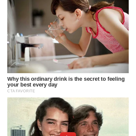
WN
INDRAMAYU
WN
KUNINGAN
WN
MAJALENGKA
WN
SUBANG
WN
SUKABUMI
WN
PURWAKARTA