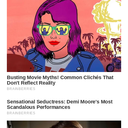
WN
SUMEDANG
WN
CIANJUR
WN
KEPULAUAN
SERIBU
WN
TANGERANG
WN
BINJAI
WN
CIREBON