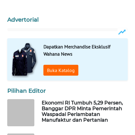
WAHANA
LISTRIK
Advertorial
WAHANA
TRAVEL
Dapatkan Merchandise Eksklusif
WAHANA
Wahana News
TV
Buka Katalog
WAHANANEWS
ID
Pilihan Editor
WAHANANEWS
Ekonomi RI Tumbuh 5,29 Persen,
CO ID
Banggar DPR Minta Pemerintah
Waspadai Perlambatan
Manufaktur dan Pertanian
WAHANANEWS
NET