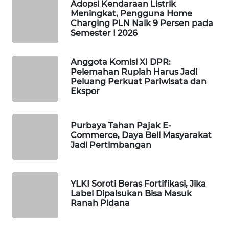
Adopsi Kendaraan Listrik
WAHANA
Meningkat, Pengguna Home
Charging PLN Naik 9 Persen pada
SPORT
Semester I 2026
WAHANA
UMKM
Anggota Komisi XI DPR:
Pelemahan Rupiah Harus Jadi
Peluang Perkuat Pariwisata dan
WAHANA
Ekspor
SELEB
Purbaya Tahan Pajak E-
WAHANA
Commerce, Daya Beli Masyarakat
PERSONA
Jadi Pertimbangan
WAHANA
OTOMOTIF
YLKI Soroti Beras Fortifikasi, Jika
Label Dipalsukan Bisa Masuk
WAHANA
Ranah Pidana
HEALTH