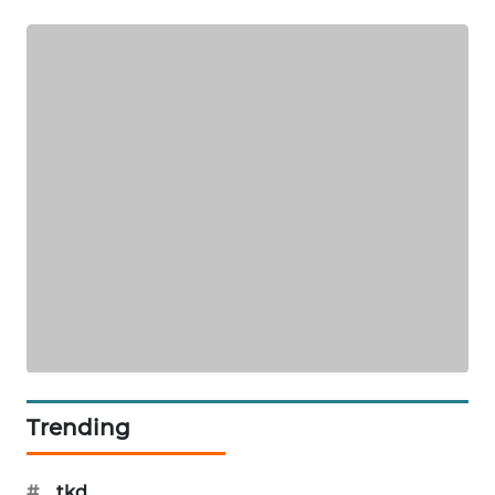
PORTAL
KONSUMEN
FORWAMKI
ALPERKLINAS
FORJASIDA
TAMBANG
NEWS
SITUNGIR
NEWS
Trending
SIDIKALANG
NEWS
#
tkd