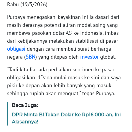
Rabu (19/5/2026).
KARIR
Purbaya menegaskan, keyakinan ini ia dasari dari
masih derasnya potensi aliran modal asing yang
DISCLAIMER
membawa pasokan dolar AS ke Indonesia, imbas
dari kebijakannya melakukan stabilisasi di pasar
Wahana
obligasi
dengan cara membeli surat berharga
News
Regional
negara (
SBN
) yang dilepas oleh
investor
global.
"Tadi kita liat ada perbaikan sentimen ke pasar
WN
obligasi kan. dDana mulai masuk ke sini dan saya
SUMUT
pikir ke depan akan lebih banyak yang masuk
sehingga rupiah akan menguat," tegas Purbaya.
WN
JAKARTA
Baca Juga:
DPR Minta BI Tekan Dolar ke Rp16.000-an, Ini
WN
JABAR
Alasannya!