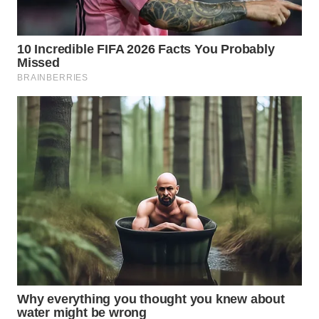
WN
SUMEDANG
WN
CIANJUR
WN
KEPULAUAN
SERIBU
WN
TANGERANG
WN
BINJAI
WN
CIREBON