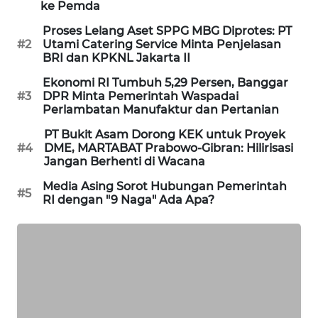
ke Pemda
PORTAL
KONSUMEN
Proses Lelang Aset SPPG MBG Diprotes: PT
#2
Utami Catering Service Minta Penjelasan
BRI dan KPKNL Jakarta II
FORWAMKI
Ekonomi RI Tumbuh 5,29 Persen, Banggar
#3
DPR Minta Pemerintah Waspadai
ALPERKLINAS
Perlambatan Manufaktur dan Pertanian
PT Bukit Asam Dorong KEK untuk Proyek
FORJASIDA
#4
DME, MARTABAT Prabowo-Gibran: Hilirisasi
Jangan Berhenti di Wacana
TAMBANG
Media Asing Sorot Hubungan Pemerintah
#5
NEWS
RI dengan "9 Naga" Ada Apa?
SITUNGIR
NEWS
SIDIKALANG
NEWS