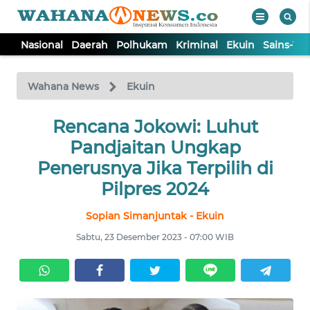
Nasional
Daerah
Polhukam
Kriminal
Ekuin
Sains-Te
WAHANA
Tutup
TV
Wahana News
Ekuin
NASIONAL
Rencana Jokowi: Luhut
Pandjaitan Ungkap
DAERAH
Penerusnya Jika Terpilih di
Pilpres 2024
POLHUKAM
Sopian Simanjuntak - Ekuin
Sabtu, 23 Desember 2023 - 07:00 WIB
KRIMINAL
EKUIN