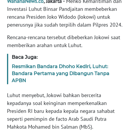
WahanaNews.co
, Jakarta -
Menko Kemaritiman dan
Informasi
Investasi Luhut Binsar Pandjaitan membeberkan
INDEKS
rencana Presiden Joko Widodo (Jokowi) untuk
BERITA
penerusnya jika sudah terpilih dalam Pilpres 2024.
Rencana-rencana tersebut dibeberkan Jokowi saat
KONTAK
KAMI
memberikan arahan untuk Luhut.
Baca Juga:
INFO
IKLAN
Resmikan Bandara Dhoho Kediri, Luhut:
Bandara Pertama yang Dibangun Tanpa
TENTANG
APBN
KAMI
Luhut menyebut, Jokowi bahkan bercerita
PEDOMAN
kepadanya soal keinginan memperkenalkan
MEDIA
Presiden RI baru kepada kepala negara sahabat
SIBER
seperti pemimpin de facto Arab Saudi Putra
Mahkota Mohamed bin Salman (MbS).
REDAKSI