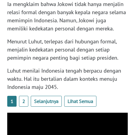
Ia mengklaim bahwa Jokowi tidak hanya menjalin
WN
BANTEN
relasi formal dengan banyak kepala negara selama
memimpin Indonesia. Namun, Jokowi juga
WN
memiliki kedekatan personal dengan mereka.
NTT
Menurut Luhut, terlepas dari hubungan formal,
menjalin kedekatan personal dengan setiap
WN
KEPRI
pemimpin negara penting bagi setiap presiden.
Luhut menilai Indonesia tengah berpacu dengan
WN
waktu. Hal itu bertalian dalam konteks menuju
PAPUA
Indonesia maju 2045.
WN
PAPUA
1
2
Selanjutnya
Lihat Semua
BARAT
WN
RIAU