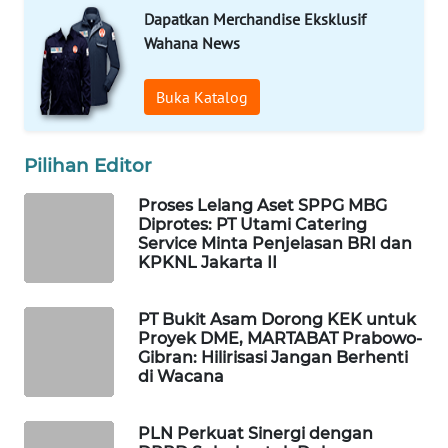
Dapatkan Merchandise Eksklusif
WAHANA
Wahana News
SPORT
Buka Katalog
WAHANA
UMKM
Pilihan Editor
WAHANA
SELEB
Proses Lelang Aset SPPG MBG
Diprotes: PT Utami Catering
Service Minta Penjelasan BRI dan
WAHANA
KPKNL Jakarta II
PERSONA
PT Bukit Asam Dorong KEK untuk
WAHANA
Proyek DME, MARTABAT Prabowo-
OTOMOTIF
Gibran: Hilirisasi Jangan Berhenti
di Wacana
WAHANA
HEALTH
PLN Perkuat Sinergi dengan