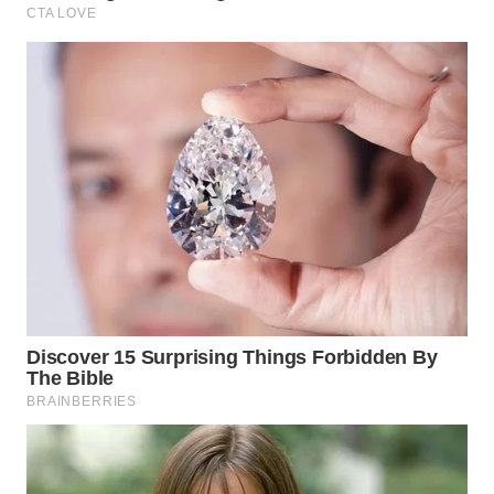
WN
INDRAMAYU
WN
KUNINGAN
WN
MAJALENGKA
WN
SUBANG
WN
SUKABUMI
WN
PURWAKARTA