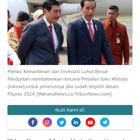
SAINS-TEKNO
KESEHATAN
INTERNASIONAL
SERBA-SERBI
Menko Kemaritiman dan Investasi Luhut Binsar
PENDIDIKAN
Pandjaitan membeberkan rencana Presiden Joko Widodo
(Jokowi) untuk penerusnya jika sudah terpilih dalam
OLAHRAGA
Pilpres 2024. [WahanaNews.co/TribunNews.com]
OPINI
Ikuti Kami di:
EDITORIAL