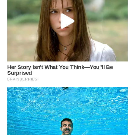
WN
PRIANGAN
TIMUR
WN
SEMARANG
WN
SOLO
WN
BOROBUDUR
WN
MADURA
WN
SURABAYA