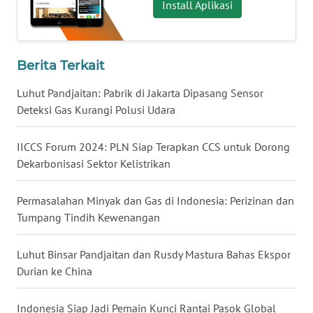
Install Aplikasi
WN
BABEL
Berita Terkait
WN
SUMBAR
Luhut Pandjaitan: Pabrik di Jakarta Dipasang Sensor
Deteksi Gas Kurangi Polusi Udara
WN
SUMSEL
IICCS Forum 2024: PLN Siap Terapkan CCS untuk Dorong
Dekarbonisasi Sektor Kelistrikan
WN
BENGKULU
Permasalahan Minyak dan Gas di Indonesia: Perizinan dan
Tumpang Tindih Kewenangan
WN
LAMPUNG
Luhut Binsar Pandjaitan dan Rusdy Mastura Bahas Ekspor
Durian ke China
WN
JATENG
Indonesia Siap Jadi Pemain Kunci Rantai Pasok Global