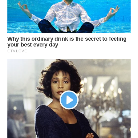
WN
NATUNA
WN
BINTAN
WN
MANDALIKA
WN
LIKUPANG
WN
LABUANBAJO
WN
BORNEO