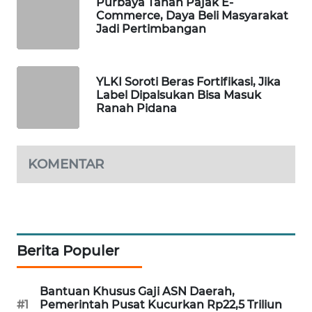
Purbaya Tahan Pajak E-
Commerce, Daya Beli Masyarakat
MAWAKA
Jadi Pertimbangan
ID
MARTABAT
YLKI Soroti Beras Fortifikasi, Jika
NET
Label Dipalsukan Bisa Masuk
Ranah Pidana
PLN
WATCH
KOMENTAR
MKLI
LPKKI
Berita Populer
LKKI
KOPEKLIN
Bantuan Khusus Gaji ASN Daerah,
#1
Pemerintah Pusat Kucurkan Rp22,5 Triliun