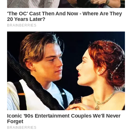
WN
MALUKU
WN
MALUT
WN
DAIRI
WN
DANAU
TOBA
WN
NIAS
WN
LANGKAT