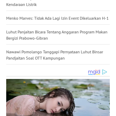
Kendaraan Listrik
WN
NUSANTARA
Menko Marves: Tidak Ada Lagi Izin Event Dikeluarkan H-1
WN
JOGJA
Luhut Panjaitan Bicara Tentang Anggaran Program Makan
Bergizi Prabowo-Gibran
WN
JATIM
Nawawi Pomolango Tanggapi Pernyataan Luhut Binsar
Pandjaitan Soal OTT Kampungan
WN
BALI
WN
KALBAR
WN
KALTENG