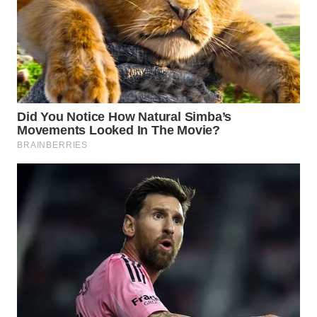
WN
BOGOR
WN
DEPOK
WN
TAPANULI
UTARA
WN
SAMOSIR
WN
PADANG
LAWAS