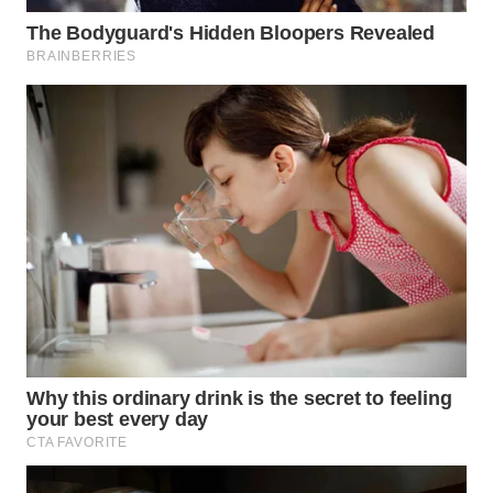
Wahana
Media
Group
WAHANA
NEWS
WAHANA
TANI
WAHANA
ADVOKAT
WAHANA
INFRASTRUKTUR
WAHANA
KONSUMEN