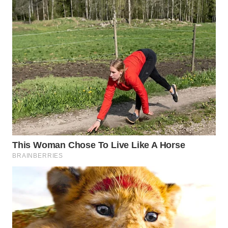
TAPANULI
TENGAH
WN DELI
SERDANG
WN
TEBING
TINGGI
WN
PAKPAK
WN
KARAWANG
WN
BEKASI