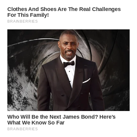
WN
TAPANULI
SELATAN
WN
TANJUNG
LESUNG
WN
KARO
WN
SIMALUNGUN
WN
LABUHANBATU
WN