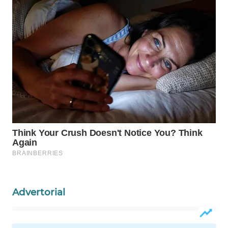
WAHANA
LISTRIK
WAHANA
TRAVEL
WAHANA
TV
WAHANANEWS
ID
WAHANANEWS
CO ID
Advertorial
WAHANANEWS
NET