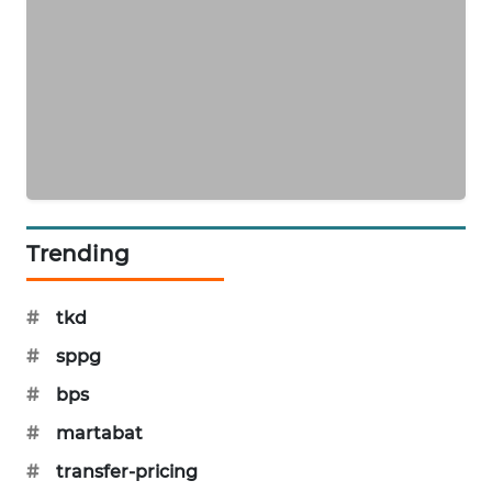
SIBARAGAS
NEWS
METRO
SIANTAR
NEWS
METRO
MEDAN
Trending
NEWS
#
tkd
METRO
JAKARTA
#
sppg
NEWS
#
bps
KRT
#
martabat
NEWS
#
transfer-pricing