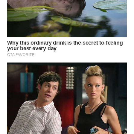
WN
KALTARA
WN
KALSEL
WN
KALTIM
WN
SULSEL
WN
GORONTALO
WN
SULUT