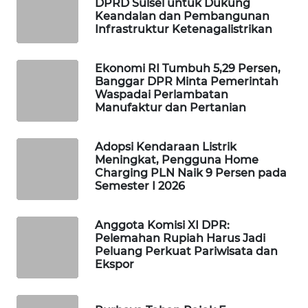
DPRD Sulsel untuk Dukung
WAHANA
Keandalan dan Pembangunan
DESA
Infrastruktur Ketenagalistrikan
WISATA
Ekonomi RI Tumbuh 5,29 Persen,
LAPAK
Banggar DPR Minta Pemerintah
WAHANA
Waspadai Perlambatan
Manufaktur dan Pertanian
Wahana
Network
Adopsi Kendaraan Listrik
Meningkat, Pengguna Home
Charging PLN Naik 9 Persen pada
KONSUMEN
Semester I 2026
LISTRIK
Anggota Komisi XI DPR:
MASYARAKAT
Pelemahan Rupiah Harus Jadi
KELISTRIKAN
Peluang Perkuat Pariwisata dan
Ekspor
WALINKI
ID