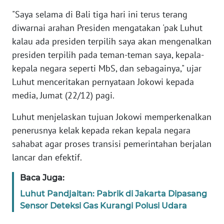
"Saya selama di Bali tiga hari ini terus terang
KARIR
diwarnai arahan Presiden mengatakan 'pak Luhut
kalau ada presiden terpilih saya akan mengenalkan
DISCLAIMER
presiden terpilih pada teman-teman saya, kepala-
kepala negara seperti MbS, dan sebagainya," ujar
Wahana
Luhut menceritakan pernyataan Jokowi kepada
News
media, Jumat (22/12) pagi.
Regional
Luhut menjelaskan tujuan Jokowi memperkenalkan
WN
penerusnya kelak kepada rekan kepala negara
SUMUT
sahabat agar proses transisi pemerintahan berjalan
lancar dan efektif.
WN
JAKARTA
Baca Juga:
Luhut Pandjaitan: Pabrik di Jakarta Dipasang
WN
Sensor Deteksi Gas Kurangi Polusi Udara
JABAR