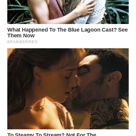
WN
BOGOR
WN
DEPOK
WN
TAPANULI
UTARA
WN
SAMOSIR
WN
PADANG
LAWAS