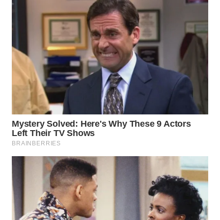
WN
INDRAMAYU
WN
KUNINGAN
WN
MAJALENGKA
WN
SUBANG
WN
SUKABUMI
WN
PURWAKARTA