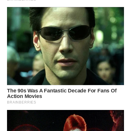
Wahana
Media
Group
WAHANA
NEWS
WAHANA
TANI
WAHANA
ADVOKAT
WAHANA
INFRASTRUKTUR
WAHANA
KONSUMEN