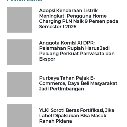
WAHANA
Adopsi Kendaraan Listrik
DESA
Meningkat, Pengguna Home
WISATA
Charging PLN Naik 9 Persen pada
Semester I 2026
LAPAK
WAHANA
Anggota Komisi XI DPR:
Pelemahan Rupiah Harus Jadi
Wahana
Peluang Perkuat Pariwisata dan
Network
Ekspor
KONSUMEN
Purbaya Tahan Pajak E-
LISTRIK
Commerce, Daya Beli Masyarakat
Jadi Pertimbangan
MASYARAKAT
KELISTRIKAN
YLKI Soroti Beras Fortifikasi, Jika
Label Dipalsukan Bisa Masuk
WALINKI
Ranah Pidana
ID