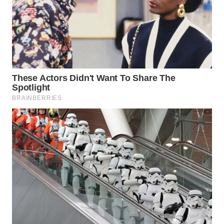
WN
PRIANGAN
TIMUR
WN
SEMARANG
WN
SOLO
WN
BOROBUDUR
WN
MADURA
WN
SURABAYA