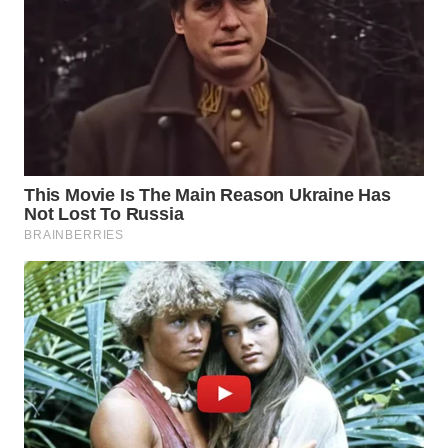
TAPANULI
TENGAH
WN DELI
SERDANG
WN
TEBING
TINGGI
WN
PAKPAK
WN
KARAWANG
WN
BEKASI