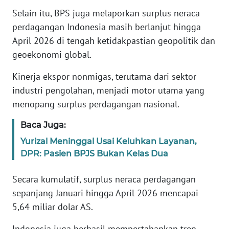
Selain itu, BPS juga melaporkan surplus neraca
KARIR
perdagangan Indonesia masih berlanjut hingga
April 2026 di tengah ketidakpastian geopolitik dan
DISCLAIMER
geoekonomi global.
Kinerja ekspor nonmigas, terutama dari sektor
Wahana
News
industri pengolahan, menjadi motor utama yang
Regional
menopang surplus perdagangan nasional.
WN
Baca Juga:
SUMUT
Yurizal Meninggal Usai Keluhkan Layanan,
DPR: Pasien BPJS Bukan Kelas Dua
WN
JAKARTA
Secara kumulatif, surplus neraca perdagangan
sepanjang Januari hingga April 2026 mencapai
WN
5,64 miliar dolar AS.
JABAR
Indonesia juga berhasil mempertahankan tren