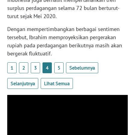
WN
surplus perdagangan selama 72 bulan berturut-
BANTEN
turut sejak Mei 2020.
WN
Dengan mempertimbangkan berbagai sentimen
NTT
tersebut, Ibrahim memproyeksikan pergerakan
rupiah pada perdagangan berikutnya masih akan
WN
bergerak fluktuatif.
KEPRI
1
2
3
4
5
Sebelumnya
WN
PAPUA
Selanjutnya
Lihat Semua
WN
PAPUA
BARAT
WN
RIAU