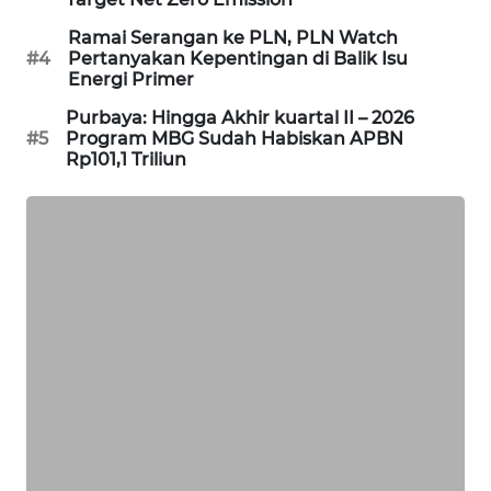
SIBARAGAS
Ramai Serangan ke PLN, PLN Watch
NEWS
#4
Pertanyakan Kepentingan di Balik Isu
Energi Primer
METRO
Purbaya: Hingga Akhir kuartal II – 2026
SIANTAR
#5
Program MBG Sudah Habiskan APBN
NEWS
Rp101,1 Triliun
METRO
MEDAN
NEWS
METRO
JAKARTA
NEWS
KRT
NEWS