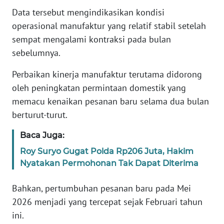
Informasi
Data tersebut mengindikasikan kondisi
operasional manufaktur yang relatif stabil setelah
INDEKS
BERITA
sempat mengalami kontraksi pada bulan
sebelumnya.
KONTAK
KAMI
Perbaikan kinerja manufaktur terutama didorong
oleh peningkatan permintaan domestik yang
INFO
memacu kenaikan pesanan baru selama dua bulan
IKLAN
berturut-turut.
Baca Juga:
TENTANG
KAMI
Roy Suryo Gugat Polda Rp206 Juta, Hakim
Nyatakan Permohonan Tak Dapat Diterima
PEDOMAN
MEDIA
Bahkan, pertumbuhan pesanan baru pada Mei
SIBER
2026 menjadi yang tercepat sejak Februari tahun
ini.
REDAKSI