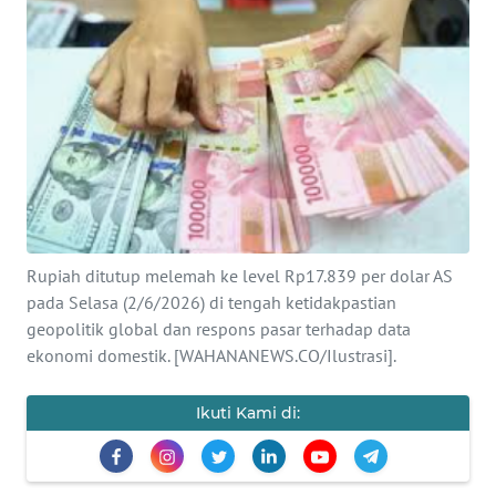
SAINS-TEKNO
KESEHATAN
INTERNASIONAL
SERBA-SERBI
PENDIDIKAN
Rupiah ditutup melemah ke level Rp17.839 per dolar AS
pada Selasa (2/6/2026) di tengah ketidakpastian
OLAHRAGA
geopolitik global dan respons pasar terhadap data
ekonomi domestik. [WAHANANEWS.CO/Ilustrasi].
OPINI
Ikuti Kami di:
EDITORIAL