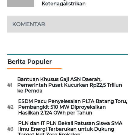
Ketenagalistrikan
PORTAL
KONSUMEN
KOMENTAR
FORWAMKI
ALPERKLINAS
FORJASIDA
Berita Populer
TAMBANG
Bantuan Khusus Gaji ASN Daerah,
NEWS
#1
Pemerintah Pusat Kucurkan Rp22,5 Triliun
ke Pemda
SITUNGIR
ESDM Pacu Penyelesaian PLTA Batang Toru,
NEWS
#2
Pembangkit 510 MW Diproyeksikan
Hasilkan 2.124 GWh per Tahun
SIDIKALANG
PLN dan IT PLN Bekali Ratusan Siswa SMA
NEWS
#3
Ilmu Energi Terbarukan untuk Dukung
Target Net Zero Emission