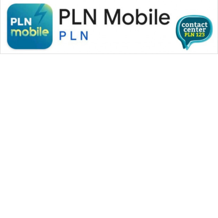
WAHANA MEDIA GROUP
|
|
|
WAHANA NEWS co
WAHANA TANI
WAHANA ADVOKAT
|
|
WAHANA INFRASTRUKTUR
WAHANA KONSUMEN
|
|
|
WAHANA LISTRIK
WAHANA TRAVEL
WAHANA TV
|
|
|
WAHANANEWS id
WAHANANEWS CO ID
WAHANANEWS NET