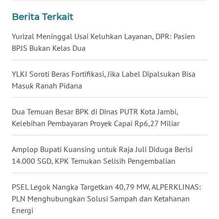
WN
Berita Terkait
BABEL
Yurizal Meninggal Usai Keluhkan Layanan, DPR: Pasien
BPJS Bukan Kelas Dua
WN
SUMBAR
YLKI Soroti Beras Fortifikasi, Jika Label Dipalsukan Bisa
Masuk Ranah Pidana
WN
SUMSEL
Dua Temuan Besar BPK di Dinas PUTR Kota Jambi,
WN
Kelebihan Pembayaran Proyek Capai Rp6,27 Miliar
BENGKULU
Amplop Bupati Kuansing untuk Raja Juli Diduga Berisi
WN
14.000 SGD, KPK Temukan Selisih Pengembalian
LAMPUNG
PSEL Legok Nangka Targetkan 40,79 MW, ALPERKLINAS:
WN
PLN Menghubungkan Solusi Sampah dan Ketahanan
JATENG
Energi