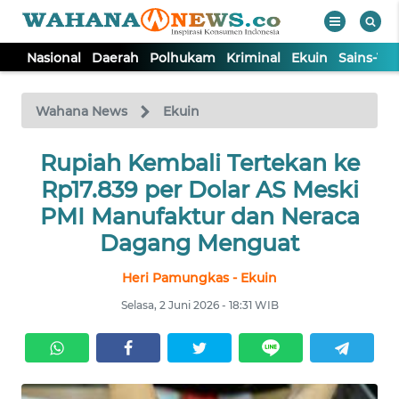
Nasional
Daerah
Polhukam
Kriminal
Ekuin
Sains-Te
WAHANA
Tutup
TV
Wahana News
Ekuin
NASIONAL
Rupiah Kembali Tertekan ke
Rp17.839 per Dolar AS Meski
DAERAH
PMI Manufaktur dan Neraca
Dagang Menguat
POLHUKAM
Heri Pamungkas - Ekuin
Selasa, 2 Juni 2026 - 18:31 WIB
KRIMINAL
EKUIN