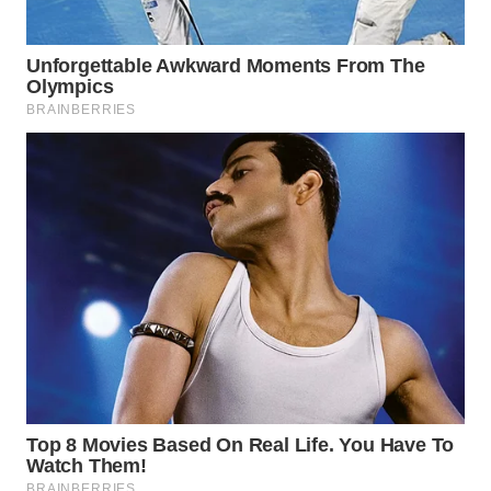
WN
MALUKU
WN
MALUT
WN
DAIRI
WN
DANAU
TOBA
WN
NIAS
WN
LANGKAT