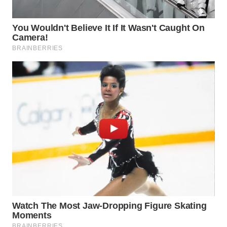
WN
NATUNA
WN
BINTAN
WN
MANDALIKA
WN
LIKUPANG
WN
LABUANBAJO
WN
BORNEO