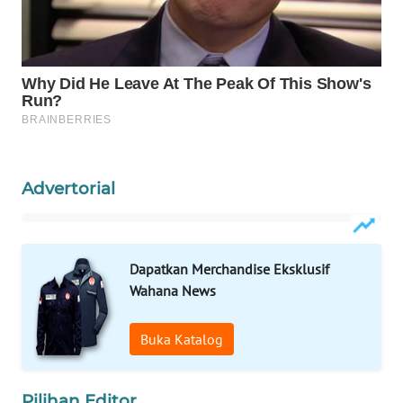
WAHANA
SPORT
WAHANA
UMKM
WAHANA
SELEB
Advertorial
WAHANA
PERSONA
Dapatkan Merchandise Eksklusif
WAHANA
Wahana News
OTOMOTIF
Buka Katalog
WAHANA
HEALTH
Pilihan Editor