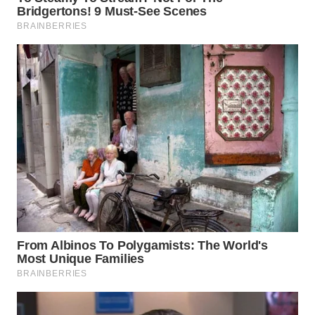
WN
SUMEDANG
WN
CIANJUR
WN
KEPULAUAN
SERIBU
WN
TANGERANG
WN
BINJAI
WN
CIREBON