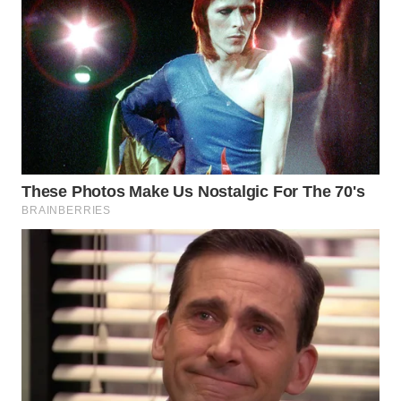
WAHANA
LISTRIK
WAHANA
TRAVEL
WAHANA
TV
WAHANANEWS
ID
WAHANANEWS
CO ID
WAHANANEWS
NET