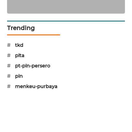
KARING
NEWS
JURNAL
Trending
MARITIM
#
tkd
HUMBANG
NEWS
#
plta
#
pt-pln-persero
GARONGGANG
NEWS
#
pln
#
menkeu-purbaya
FISUELRI
ID
ENERGI
NEWS