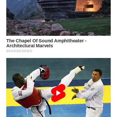
WN
KALTARA
WN
KALSEL
WN
KALTIM
WN
SULSEL
WN
GORONTALO
WN
SULUT