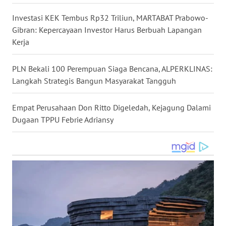
WN
Investasi KEK Tembus Rp32 Triliun, MARTABAT Prabowo-
NUSANTARA
Gibran: Kepercayaan Investor Harus Berbuah Lapangan
Kerja
WN
JOGJA
PLN Bekali 100 Perempuan Siaga Bencana, ALPERKLINAS:
Langkah Strategis Bangun Masyarakat Tangguh
WN
JATIM
Empat Perusahaan Don Ritto Digeledah, Kejagung Dalami
Dugaan TPPU Febrie Adriansy
WN
BALI
WN
KALBAR
WN
KALTENG