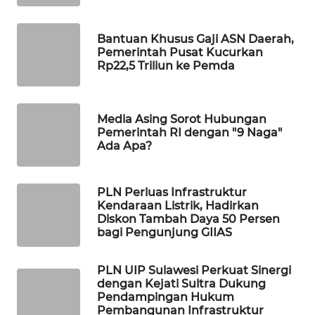
MAWAKA
Bantuan Khusus Gaji ASN Daerah,
ID
Pemerintah Pusat Kucurkan
Rp22,5 Triliun ke Pemda
MARTABAT
NET
Media Asing Sorot Hubungan
PLN
Pemerintah RI dengan "9 Naga"
WATCH
Ada Apa?
MKLI
PLN Perluas Infrastruktur
Kendaraan Listrik, Hadirkan
LPKKI
Diskon Tambah Daya 50 Persen
bagi Pengunjung GIIAS
LKKI
PLN UIP Sulawesi Perkuat Sinergi
dengan Kejati Sultra Dukung
KOPEKLIN
Pendampingan Hukum
Pembangunan Infrastruktur