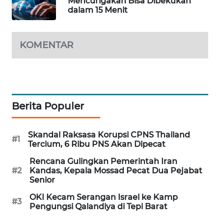
Mencurigakan Bisa Dibekukan
dalam 15 Menit
WAHANA
SPORT
KOMENTAR
WAHANA
UMKM
WAHANA
SELEB
Berita Populer
WAHANA
PERSONA
Skandal Raksasa Korupsi CPNS Thailand
#1
Tercium, 6 Ribu PNS Akan Dipecat
WAHANA
Rencana Gulingkan Pemerintah Iran
OTOMOTIF
#2
Kandas, Kepala Mossad Pecat Dua Pejabat
Senior
WAHANA
OKI Kecam Serangan Israel ke Kamp
#3
HEALTH
Pengungsi Qalandiya di Tepi Barat