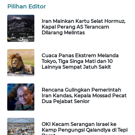
Pilihan Editor
Wahana
Media
Group
Iran Mainkan Kartu Selat Hormuz,
Kapal Perang AS Terancam
WAHANA
Dilarang Melintas
NEWS
WAHANA
Cuaca Panas Ekstrem Melanda
TANI
Tokyo, Tiga Singa Mati dan 10
Lainnya Sempat Jatuh Sakit
WAHANA
ADVOKAT
Rencana Gulingkan Pemerintah
Iran Kandas, Kepala Mossad Pecat
WAHANA
Dua Pejabat Senior
INFRASTRUKTUR
WAHANA
OKI Kecam Serangan Israel ke
KONSUMEN
Kamp Pengungsi Qalandiya di Tepi