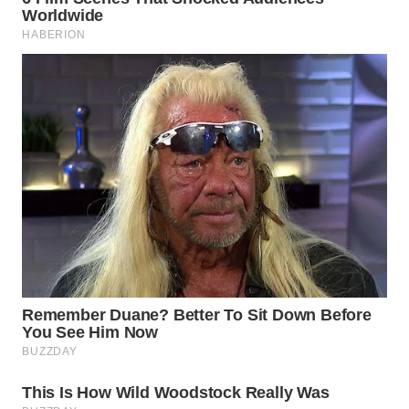
WN
SUMEDANG
WN
CIANJUR
WN
KEPULAUAN
SERIBU
WN
TANGERANG
WN
BINJAI
WN
CIREBON