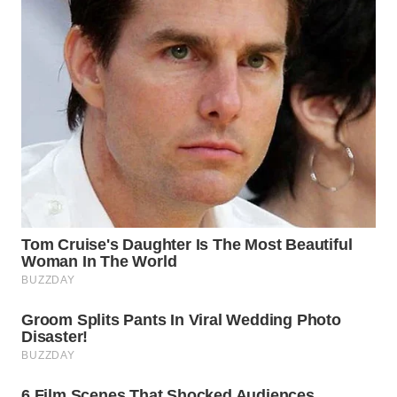
WN
BOGOR
WN
DEPOK
WN
TAPANULI
UTARA
WN
SAMOSIR
WN
PADANG
LAWAS