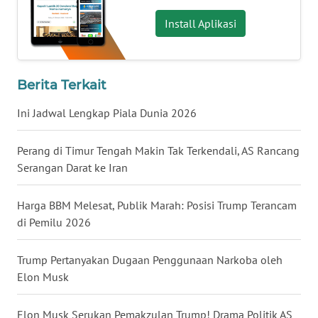
WN
Install Aplikasi
BABEL
WN
Berita Terkait
SUMBAR
Ini Jadwal Lengkap Piala Dunia 2026
WN
SUMSEL
Perang di Timur Tengah Makin Tak Terkendali, AS Rancang
Serangan Darat ke Iran
WN
BENGKULU
Harga BBM Melesat, Publik Marah: Posisi Trump Terancam
di Pemilu 2026
WN
LAMPUNG
Trump Pertanyakan Dugaan Penggunaan Narkoba oleh
Elon Musk
WN
JATENG
Elon Musk Serukan Pemakzulan Trump! Drama Politik AS