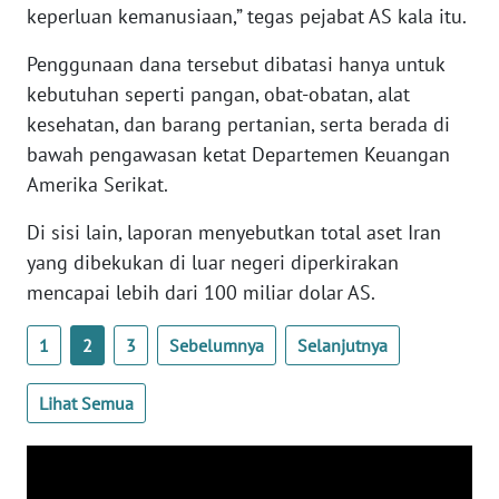
keperluan kemanusiaan,” tegas pejabat AS kala itu.
WN
BANTEN
Penggunaan dana tersebut dibatasi hanya untuk
kebutuhan seperti pangan, obat-obatan, alat
WN
kesehatan, dan barang pertanian, serta berada di
NTT
bawah pengawasan ketat Departemen Keuangan
Amerika Serikat.
WN
KEPRI
Di sisi lain, laporan menyebutkan total aset Iran
yang dibekukan di luar negeri diperkirakan
WN
PAPUA
mencapai lebih dari 100 miliar dolar AS.
1
2
3
Sebelumnya
Selanjutnya
WN
PAPUA
BARAT
Lihat Semua
WN
RIAU