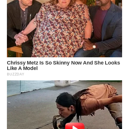
WN
PRIANGAN
TIMUR
WN
SEMARANG
WN
SOLO
WN
BOROBUDUR
WN
MADURA
WN
SURABAYA