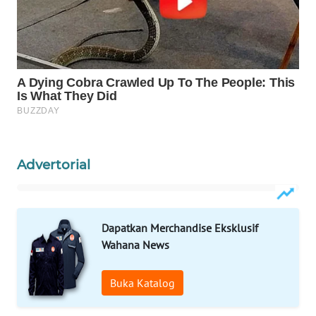
WN
NATUNA
WN
BINTAN
WN
MANDALIKA
Advertorial
WN
LIKUPANG
Dapatkan Merchandise Eksklusif
WN
Wahana News
LABUANBAJO
Buka Katalog
WN
BORNEO