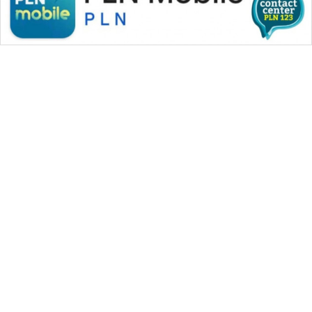
SONYA
ASA
NEWS
WAHANA MEDIA GROUP
|
|
|
WAHANA NEWS co
WAHANA TANI
WAHANA ADVOKAT
|
|
WAHANA INFRASTRUKTUR
WAHANA KONSUMEN
|
|
|
WAHANA LISTRIK
WAHANA TRAVEL
WAHANA TV
|
|
|
WAHANANEWS id
WAHANANEWS CO ID
WAHANANEWS NET
|
|
|
WAHANA SPORT ID
Wahana UMKM
Wahana Seleb
|
|
|
Wahana Persona
Wahana Otomotif
Wahana Health