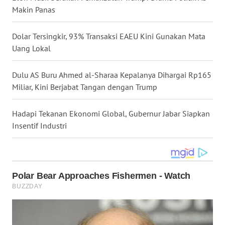
Makin Panas
WN
NUSANTARA
Dolar Tersingkir, 93% Transaksi EAEU Kini Gunakan Mata
Uang Lokal
WN
JOGJA
Dulu AS Buru Ahmed al-Sharaa Kepalanya Dihargai Rp165
Miliar, Kini Berjabat Tangan dengan Trump
WN
JATIM
Hadapi Tekanan Ekonomi Global, Gubernur Jabar Siapkan
WN
Insentif Industri
BALI
WN
KALBAR
WN
KALTENG