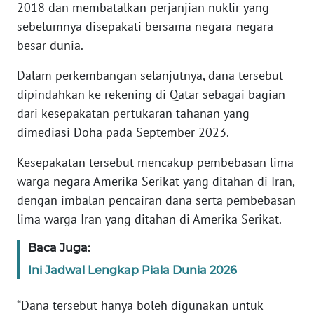
2018 dan membatalkan perjanjian nuklir yang
sebelumnya disepakati bersama negara-negara
KARIR
besar dunia.
DISCLAIMER
Dalam perkembangan selanjutnya, dana tersebut
dipindahkan ke rekening di Qatar sebagai bagian
Wahana
dari kesepakatan pertukaran tahanan yang
News
dimediasi Doha pada September 2023.
Regional
Kesepakatan tersebut mencakup pembebasan lima
WN
warga negara Amerika Serikat yang ditahan di Iran,
SUMUT
dengan imbalan pencairan dana serta pembebasan
lima warga Iran yang ditahan di Amerika Serikat.
WN
JAKARTA
Baca Juga:
Ini Jadwal Lengkap Piala Dunia 2026
WN
JABAR
“Dana tersebut hanya boleh digunakan untuk