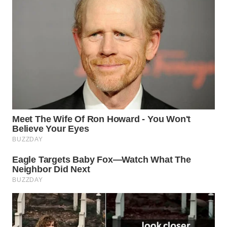
WN
KALTARA
WN
KALSEL
WN
KALTIM
WN
SULSEL
WN
GORONTALO
WN
SULUT