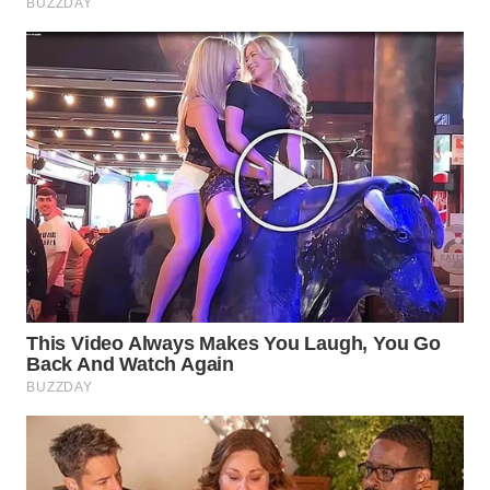
WN
INDRAMAYU
WN
KUNINGAN
WN
MAJALENGKA
WN
SUBANG
WN
SUKABUMI
WN
PURWAKARTA