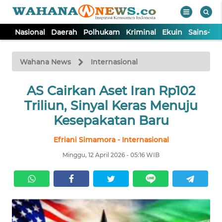
Nasional
Daerah
Polhukam
Kriminal
Ekuin
Sains-Te
WAHANA
Tutup
TV
Wahana News
Internasional
NASIONAL
AS Cairkan Aset Iran Rp102
Triliun, Sinyal Keras Menuju
DAERAH
Kesepakatan Baru
Efriani Simamora - Internasional
POLHUKAM
Minggu, 12 April 2026 - 05:16 WIB
KRIMINAL
EKUIN