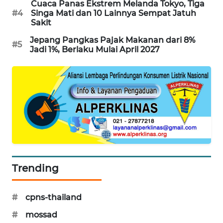
Cuaca Panas Ekstrem Melanda Tokyo, Tiga
WAHANA
#4
Singa Mati dan 10 Lainnya Sempat Jatuh
DESA
Sakit
WISATA
Jepang Pangkas Pajak Makanan dari 8%
#5
Jadi 1%, Berlaku Mulai April 2027
LAPAK
WAHANA
Wahana
Network
KONSUMEN
LISTRIK
MASYARAKAT
Trending
KELISTRIKAN
#
cpns-thailand
WALINKI
ID
#
mossad