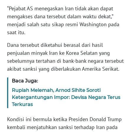
Informasi
“Pejabat AS menegaskan Iran tidak akan dapat
INDEKS
mengakses dana tersebut dalam waktu dekat,”
BERITA
menjadi salah satu sikap resmi Washington pada
saat itu.
KONTAK
KAMI
Dana tersebut diketahui berasal dari hasil
penjualan minyak Iran ke Korea Selatan yang
INFO
sebelumnya tertahan di bank-bank negara tersebut
IKLAN
akibat sanksi yang diberlakukan Amerika Serikat.
TENTANG
Baca Juga:
KAMI
Rupiah Melemah, Arnod Sihite Soroti
Ketergantungan Impor: Devisa Negara Terus
PEDOMAN
Terkuras
MEDIA
SIBER
Kondisi ini bermula ketika Presiden Donald Trump
kembali menjatuhkan sanksi terhadap Iran pada
REDAKSI