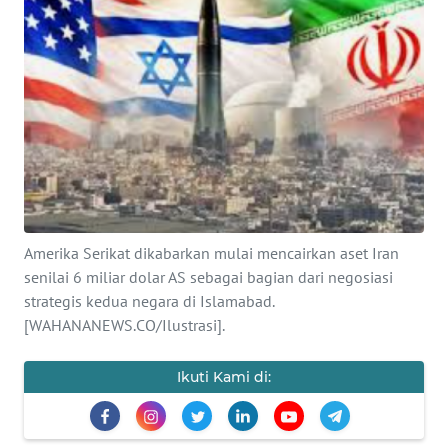
SAINS-TEKNO
KESEHATAN
INTERNASIONAL
SERBA-SERBI
PENDIDIKAN
Amerika Serikat dikabarkan mulai mencairkan aset Iran
senilai 6 miliar dolar AS sebagai bagian dari negosiasi
OLAHRAGA
strategis kedua negara di Islamabad.
[WAHANANEWS.CO/Ilustrasi].
OPINI
Ikuti Kami di:
EDITORIAL