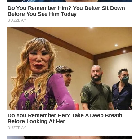
TAPANULI
TENGAH
WN DELI
SERDANG
WN
TEBING
TINGGI
WN
PAKPAK
WN
KARAWANG
WN
BEKASI