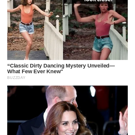
WN
MALUKU
WN
MALUT
WN
DAIRI
WN
DANAU
TOBA
WN
NIAS
WN
LANGKAT