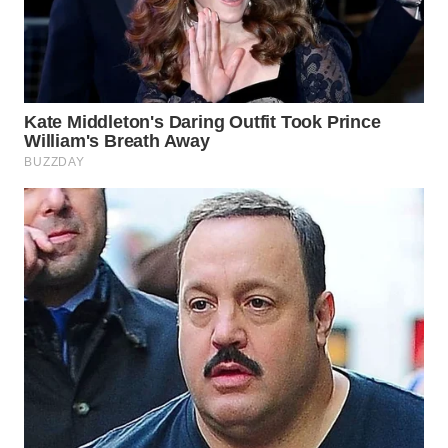
WN
TAPANULI
SELATAN
WN
TANJUNG
LESUNG
WN
KARO
WN
SIMALUNGUN
WN
LABUHANBATU
WN