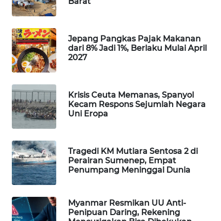
Barat
WAHANA
LISTRIK
Jepang Pangkas Pajak Makanan
dari 8% Jadi 1%, Berlaku Mulai April
WAHANA
2027
TRAVEL
WAHANA
Krisis Ceuta Memanas, Spanyol
TV
Kecam Respons Sejumlah Negara
Uni Eropa
WAHANANEWS
ID
Tragedi KM Mutiara Sentosa 2 di
WAHANANEWS
Perairan Sumenep, Empat
Penumpang Meninggal Dunia
CO ID
WAHANANEWS
Myanmar Resmikan UU Anti-
NET
Penipuan Daring, Rekening