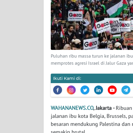
KARIR
DISCLAIMER
Wahana
News
Regional
Puluhan ribu massa turun ke jalanan ib
WN
memprotes agresi Israel di Jalur Gaza
SUMUT
Ikuti Kami di:
WN
JAKARTA
WN
WAHANANEWS.CO
, Jakarta -
Ribuan
JABAR
jalanan ibu kota Belgia, Brussels, 
besaran mendukung Palestina dan me
WN
semakin brutal.
BANTEN