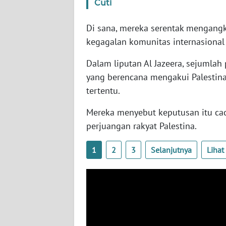
Cuti
SERAMBI
Di sana, mereka serentak mengang
WN
kegagalan komunitas internasiona
JAMBI
Dalam liputan Al Jazeera, sejumla
WN
yang berencana mengakui Palestina 
SULTRA
tertentu.
WN
Mereka menyebut keputusan itu cac
NTB
perjuangan rakyat Palestina.
WN
1
2
3
Selanjutnya
Liha
SULTENG
WN
SULBAR
WN