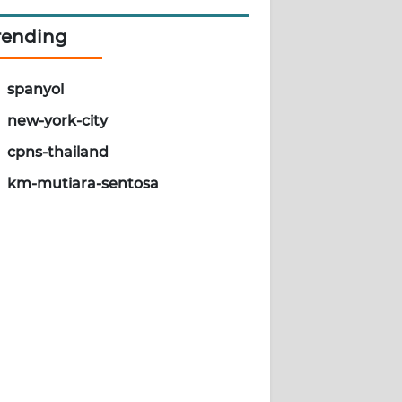
rending
spanyol
new-york-city
cpns-thailand
km-mutiara-sentosa