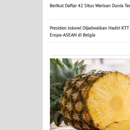
KALTARA
Berikut Daftar 42 Situs Warisan Dunia Te
WN
KALSEL
Presiden Jokowi Dijadwalkan Hadiri KTT
Eropa-ASEAN di Belgia
WN
KALTIM
WN
SULSEL
WN
GORONTALO
WN
SULUT
WN
MALUKU