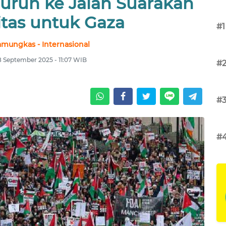
urun ke Jalan Suarakan
itas untuk Gaza
#1
amungkas - Internasional
8 September 2025 - 11:07 WIB
#
#
#