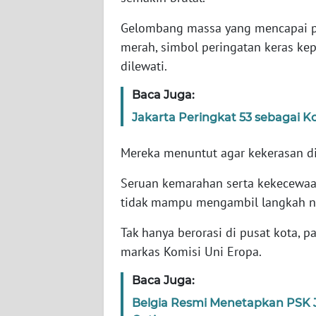
Gelombang massa yang mencapai pu
WN
merah, simbol peringatan keras kep
NTT
dilewati.
WN
Baca Juga:
KEPRI
Jakarta Peringkat 53 sebagai K
WN
Mereka menuntut agar kekerasan di 
PAPUA
Seruan kemarahan serta kekecewaa
WN
tidak mampu mengambil langkah ny
PAPUA
BARAT
Tak hanya berorasi di pusat kota, 
markas Komisi Uni Eropa.
WN
RIAU
Baca Juga:
Belgia Resmi Menetapkan PSK J
WN