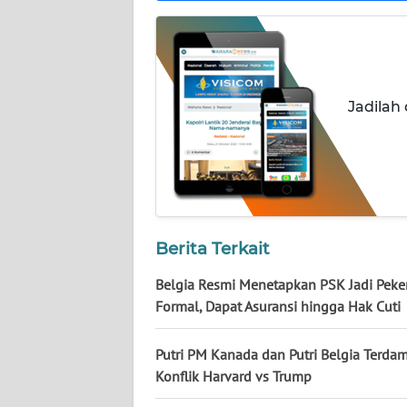
NUSANTARA
WN
JOGJA
Jadilah
WN
JATIM
WN
BALI
Berita Terkait
WN
KALBAR
Belgia Resmi Menetapkan PSK Jadi Peke
Formal, Dapat Asuransi hingga Hak Cuti
WN
KALTENG
Putri PM Kanada dan Putri Belgia Terda
Konflik Harvard vs Trump
WN