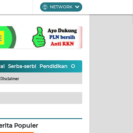
NETWORK
al
Serba-serbi
Pendidikan
Olahraga
Opini
Editoria
Disclaimer
erita Populer