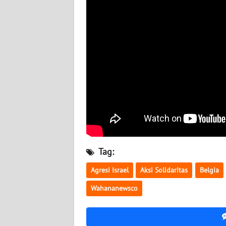
BABEL
WN
SUMBAR
WN
SUMSEL
WN
BENGKULU
WN
Tag:
LAMPUNG
Agresi Israel
Aksi Solidaritas
Belgia
WN
Wahananewsco
JATENG
WN