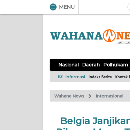
MENU
WAHANA
Tutup
TV
NASIONAL
DAERAH
POLHUKAM
KRIMINAL
EKUIN
SAINS-
KESEHATAN
INTERNASIONAL
Nasional
Daerah
Polhukam
TEKNO
Informasi
Indeks Berita
Kontak 
SERBA-
PENDIDIKAN
OLAHRAGA
OPINI
SERBI
Wahana News
Internasional
EDITORIAL
Belgia Janjikan
Informasi