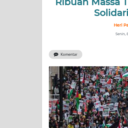
Ribuan Massa T
INDEKS
BERITA
Solidar
KONTAK
Heri P
KAMI
Senin, 
INFO
IKLAN
Komentar
TENTANG
KAMI
PEDOMAN
MEDIA
SIBER
REDAKSI