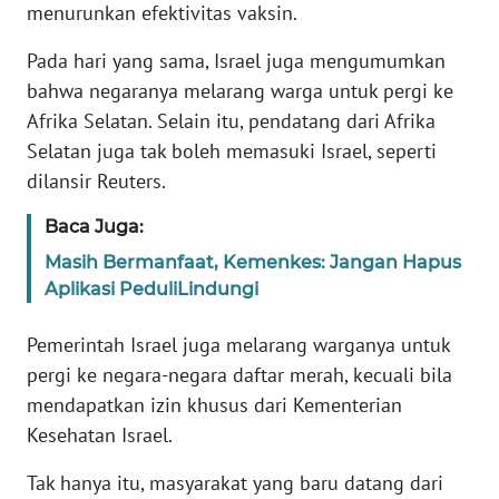
menurunkan efektivitas vaksin.
KARIR
Pada hari yang sama, Israel juga mengumumkan
bahwa negaranya melarang warga untuk pergi ke
DISCLAIMER
Afrika Selatan. Selain itu, pendatang dari Afrika
Selatan juga tak boleh memasuki Israel, seperti
Wahana
dilansir Reuters.
News
Regional
Baca Juga:
Masih Bermanfaat, Kemenkes: Jangan Hapus
WN
Aplikasi PeduliLindungi
SUMUT
Pemerintah Israel juga melarang warganya untuk
WN
pergi ke negara-negara daftar merah, kecuali bila
JAKARTA
mendapatkan izin khusus dari Kementerian
Kesehatan Israel.
WN
JABAR
Tak hanya itu, masyarakat yang baru datang dari