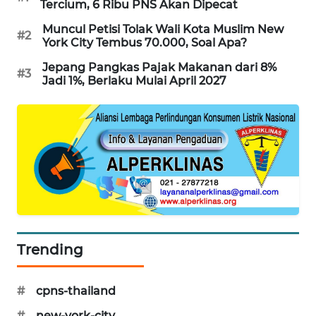
Tercium, 6 Ribu PNS Akan Dipecat
WAHANA
Muncul Petisi Tolak Wali Kota Muslim New
DESA
#2
York City Tembus 70.000, Soal Apa?
WISATA
Jepang Pangkas Pajak Makanan dari 8%
#3
Jadi 1%, Berlaku Mulai April 2027
LAPAK
WAHANA
Wahana
Network
KONSUMEN
LISTRIK
MASYARAKAT
Trending
KELISTRIKAN
WALINKI
#
cpns-thailand
ID
#
new-york-city