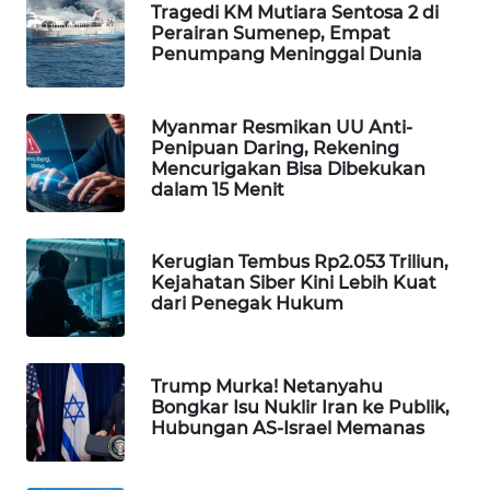
Tragedi KM Mutiara Sentosa 2 di
WAHANA
Perairan Sumenep, Empat
Penumpang Meninggal Dunia
LISTRIK
WAHANA
Myanmar Resmikan UU Anti-
TRAVEL
Penipuan Daring, Rekening
Mencurigakan Bisa Dibekukan
dalam 15 Menit
WAHANA
TV
Kerugian Tembus Rp2.053 Triliun,
WAHANANEWS
Kejahatan Siber Kini Lebih Kuat
ID
dari Penegak Hukum
WAHANANEWS
CO ID
Trump Murka! Netanyahu
Bongkar Isu Nuklir Iran ke Publik,
Hubungan AS-Israel Memanas
WAHANANEWS
NET