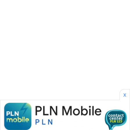
CILEUNGSI
NEWS
BERKAT
NEWS
BERAMPU
NEWS
ANUGERAH
NEWS
AKHLAK
ID
X
PERAPKI
NEWS