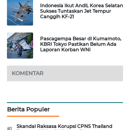
Indonesia Ikut Andil, Korea Selatan
WAHANA
Sukses Tuntaskan Jet Tempur
SPORT
Canggih KF-21
WAHANA
UMKM
Pascagempa Besar di Kumamoto,
KBRI Tokyo Pastikan Belum Ada
Laporan Korban WNI
WAHANA
SELEB
WAHANA
KOMENTAR
PERSONA
WAHANA
OTOMOTIF
Berita Populer
WAHANA
HEALTH
Skandal Raksasa Korupsi CPNS Thailand
#1