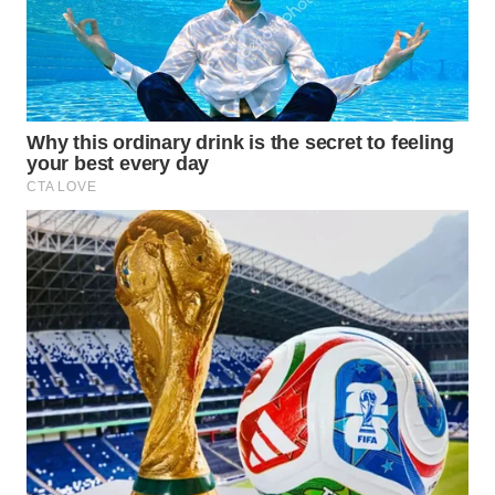
WN
KALTARA
WN
KALSEL
WN
KALTIM
WN
SULSEL
WN
GORONTALO
WN
SULUT