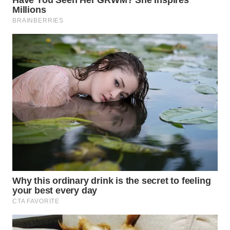
TAPANULI
TENGAH
WN DELI
SERDANG
WN
TEBING
TINGGI
WN
PAKPAK
WN
KARAWANG
WN
BEKASI