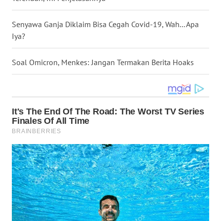
WN
NUSANTARA
Senyawa Ganja Diklaim Bisa Cegah Covid-19, Wah... Apa
Iya?
WN
JOGJA
Soal Omicron, Menkes: Jangan Termakan Berita Hoaks
WN
JATIM
WN
BALI
WN
KALBAR
WN
KALTENG