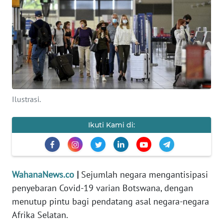
SAINS-TEKNO
KESEHATAN
INTERNASIONAL
SERBA-SERBI
Ilustrasi.
PENDIDIKAN
Ikuti Kami di:
OLAHRAGA
OPINI
WahanaNews.co
|
Sejumlah negara mengantisipasi
penyebaran Covid-19 varian Botswana, dengan
EDITORIAL
menutup pintu bagi pendatang asal negara-negara
Afrika Selatan.