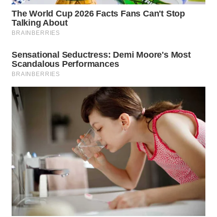
WN
MALUKU
WN
MALUT
WN
DAIRI
WN
DANAU
TOBA
WN
NIAS
WN
LANGKAT