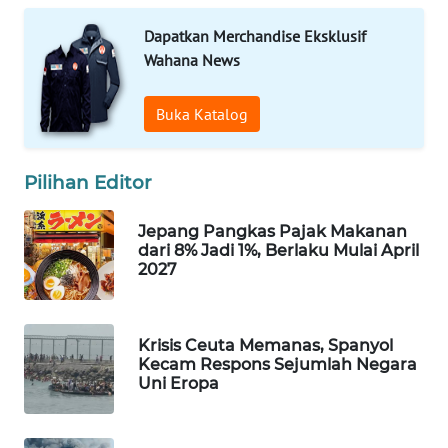
Wahana
Dapatkan Merchandise Eksklusif
Media
Wahana News
Group
WAHANA
Buka Katalog
NEWS
Pilihan Editor
WAHANA
TANI
Jepang Pangkas Pajak Makanan
dari 8% Jadi 1%, Berlaku Mulai April
WAHANA
2027
ADVOKAT
WAHANA
Krisis Ceuta Memanas, Spanyol
INFRASTRUKTUR
Kecam Respons Sejumlah Negara
Uni Eropa
WAHANA
KONSUMEN