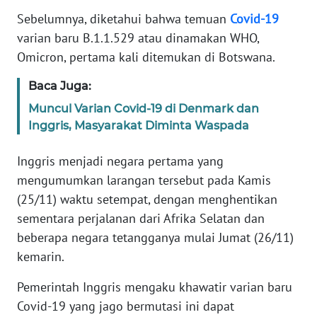
Informasi
Sebelumnya, diketahui bahwa temuan
Covid-19
varian baru B.1.1.529 atau dinamakan WHO,
INDEKS
BERITA
Omicron, pertama kali ditemukan di Botswana.
Baca Juga:
KONTAK
KAMI
Muncul Varian Covid-19 di Denmark dan
Inggris, Masyarakat Diminta Waspada
INFO
IKLAN
Inggris menjadi negara pertama yang
mengumumkan larangan tersebut pada Kamis
TENTANG
(25/11) waktu setempat, dengan menghentikan
KAMI
sementara perjalanan dari Afrika Selatan dan
beberapa negara tetangganya mulai Jumat (26/11)
PEDOMAN
kemarin.
MEDIA
SIBER
Pemerintah Inggris mengaku khawatir varian baru
Covid-19 yang jago bermutasi ini dapat
REDAKSI