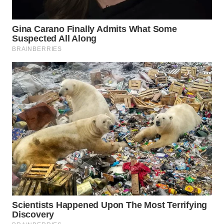
WN
INDRAMAYU
WN
KUNINGAN
WN
MAJALENGKA
WN
SUBANG
WN
SUKABUMI
WN
PURWAKARTA