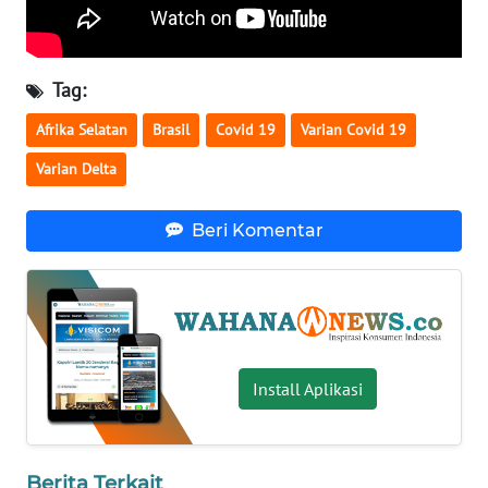
WN
SERAMBI
Tag:
WN
Afrika Selatan
Brasil
Covid 19
Varian Covid 19
JAMBI
Varian Delta
WN
SULTRA
Beri Komentar
WN
NTB
WN
SULTENG
Install Aplikasi
WN
SULBAR
Berita Terkait