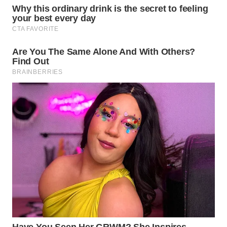
WN
TAPANULI
SELATAN
WN
TANJUNG
LESUNG
WN
KARO
WN
SIMALUNGUN
WN
LABUHANBATU
WN