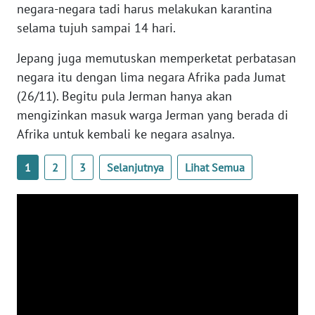
negara-negara tadi harus melakukan karantina
WN
selama tujuh sampai 14 hari.
BANTEN
Jepang juga memutuskan memperketat perbatasan
WN
negara itu dengan lima negara Afrika pada Jumat
NTT
(26/11). Begitu pula Jerman hanya akan
mengizinkan masuk warga Jerman yang berada di
WN
KEPRI
Afrika untuk kembali ke negara asalnya.
1
2
3
Selanjutnya
Lihat Semua
WN
PAPUA
WN
PAPUA
BARAT
WN
RIAU