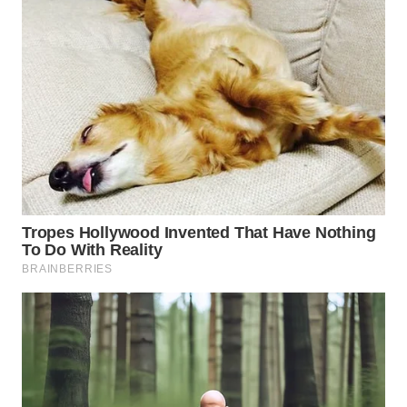
WN
BOGOR
WN
DEPOK
WN
TAPANULI
UTARA
WN
SAMOSIR
WN
PADANG
LAWAS