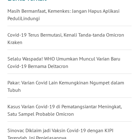
WN
Masih Bermanfaat, Kemenkes: Jangan Hapus Aplikasi
BABEL
PeduliLindungi
WN
Covid-19 Terus Bermutasi, Kenali Tanda-tanda Omicron
SUMBAR
Kraken
WN
Selalu Waspada! WHO Umumkan Muncul Varian Baru
SUMSEL
Covid-19 Bernama Deltacron
WN
Pakar: Varian Covid Lain Kemungkinan Ngumpet dalam
BENGKULU
Tubuh
WN
Kasus Varian Covid-19 di Pematangsiantar Meningkat,
LAMPUNG
Satu Sampel Probable Omicron
WN
Sinovac Diklaim jadi Vaksin Covid-19 dengan KIPI
JATENG
Terendah, Ini Penjelasannya