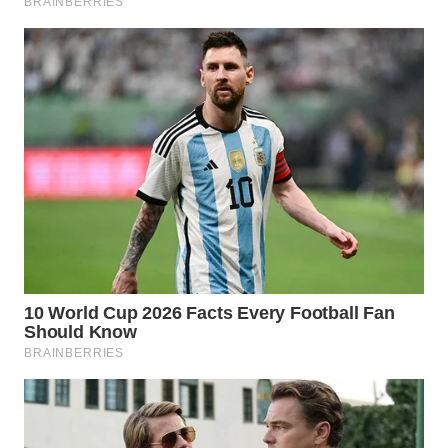
WN
PRIANGAN
TIMUR
WN
SEMARANG
WN
SOLO
WN
BOROBUDUR
WN
MADURA
WN
SURABAYA