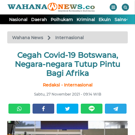
Nasional
Daerah
Polhukam
Kriminal
Ekuin
Sains-Te
WAHANA
Tutup
TV
Wahana News
Internasional
NASIONAL
Cegah Covid-19 Botswana,
Negara-negara Tutup Pintu
DAERAH
Bagi Afrika
Redaksi - Internasional
POLHUKAM
Sabtu, 27 November 2021 - 09:14 WIB
KRIMINAL
EKUIN