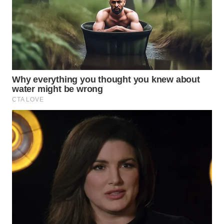
WN
SUMEDANG
WN
CIANJUR
WN
KEPULAUAN
SERIBU
WN
TANGERANG
WN
BINJAI
WN
CIREBON