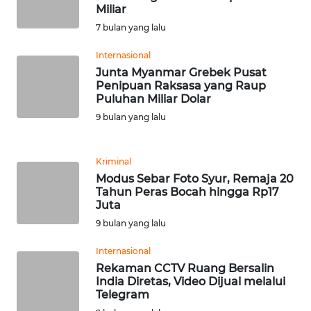
Miliar
WN
BANTEN
7 bulan yang lalu
Internasional
WN
Junta Myanmar Grebek Pusat
NTT
Penipuan Raksasa yang Raup
Puluhan Miliar Dolar
WN
9 bulan yang lalu
KEPRI
Kriminal
WN
Modus Sebar Foto Syur, Remaja 20
PAPUA
Tahun Peras Bocah hingga Rp17
Juta
WN
9 bulan yang lalu
PAPUA
BARAT
Internasional
Rekaman CCTV Ruang Bersalin
India Diretas, Video Dijual melalui
WN
Telegram
RIAU