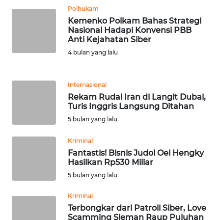
Polhukam
Kemenko Polkam Bahas Strategi
KARIR
Nasional Hadapi Konvensi PBB
Anti Kejahatan Siber
DISCLAIMER
4 bulan yang lalu
Wahana
News
Internasional
Regional
Rekam Rudal Iran di Langit Dubai,
Turis Inggris Langsung Ditahan
WN
5 bulan yang lalu
SUMUT
Kriminal
Fantastis! Bisnis Judol Oei Hengky
WN
Hasilkan Rp530 Miliar
JAKARTA
5 bulan yang lalu
WN
Kriminal
JABAR
Terbongkar dari Patroli Siber, Love
Scamming Sleman Raup Puluhan