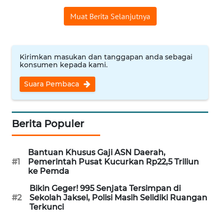
WN
Muat Berita Selanjutnya
NUSANTARA
WN
Kirimkan masukan dan tanggapan anda sebagai
JOGJA
konsumen kepada kami.
Suara Pembaca
WN
JATIM
WN
Berita Populer
BALI
Bantuan Khusus Gaji ASN Daerah,
WN
#1
Pemerintah Pusat Kucurkan Rp22,5 Triliun
KALBAR
ke Pemda
Bikin Geger! 995 Senjata Tersimpan di
WN
#2
Sekolah Jaksel, Polisi Masih Selidiki Ruangan
KALTENG
Terkunci