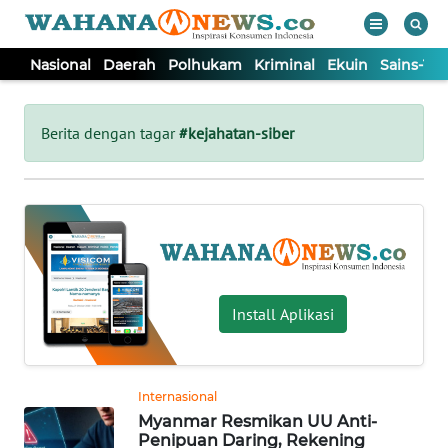
Nasional
Daerah
Polhukam
Kriminal
Ekuin
Sains-Te
WAHANA
Tutup
TV
Berita dengan tagar
#kejahatan-siber
NASIONAL
DAERAH
POLHUKAM
Install Aplikasi
KRIMINAL
Internasional
EKUIN
Myanmar Resmikan UU Anti-
Penipuan Daring, Rekening