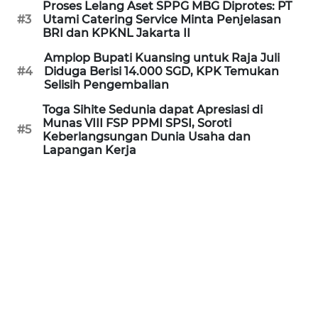
Proses Lelang Aset SPPG MBG Diprotes: PT
WN
#3
Utami Catering Service Minta Penjelasan
KALTARA
BRI dan KPKNL Jakarta II
Amplop Bupati Kuansing untuk Raja Juli
WN
#4
Diduga Berisi 14.000 SGD, KPK Temukan
KALSEL
Selisih Pengembalian
Toga Sihite Sedunia dapat Apresiasi di
WN
Munas VIII FSP PPMI SPSI, Soroti
#5
KALTIM
Keberlangsungan Dunia Usaha dan
Lapangan Kerja
WN
SULSEL
WN
GORONTALO
WN
SULUT