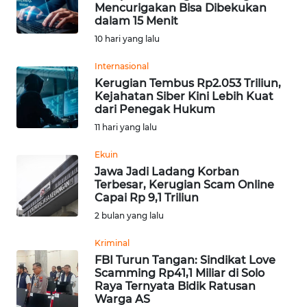
SAINS-TEKNO
Mencurigakan Bisa Dibekukan
dalam 15 Menit
10 hari yang lalu
KESEHATAN
Internasional
Kerugian Tembus Rp2.053 Triliun,
INTERNASIONAL
Kejahatan Siber Kini Lebih Kuat
dari Penegak Hukum
SERBA-SERBI
11 hari yang lalu
Ekuin
PENDIDIKAN
Jawa Jadi Ladang Korban
Terbesar, Kerugian Scam Online
Capai Rp 9,1 Triliun
OLAHRAGA
2 bulan yang lalu
OPINI
Kriminal
FBI Turun Tangan: Sindikat Love
Scamming Rp41,1 Miliar di Solo
EDITORIAL
Raya Ternyata Bidik Ratusan
Warga AS