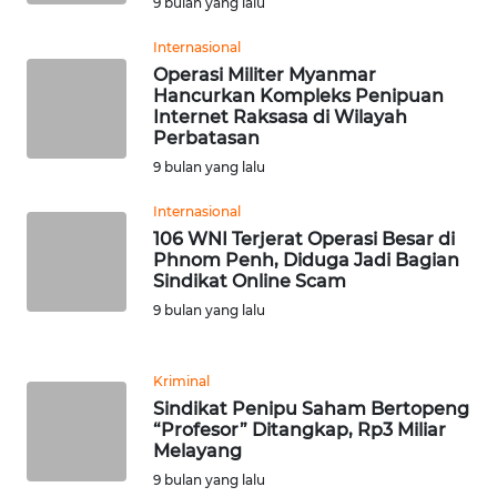
9 bulan yang lalu
WN
Internasional
SERAMBI
Operasi Militer Myanmar
Hancurkan Kompleks Penipuan
Internet Raksasa di Wilayah
WN
Perbatasan
JAMBI
9 bulan yang lalu
WN
Internasional
SULTRA
106 WNI Terjerat Operasi Besar di
Phnom Penh, Diduga Jadi Bagian
Sindikat Online Scam
WN
NTB
9 bulan yang lalu
WN
Kriminal
SULTENG
Sindikat Penipu Saham Bertopeng
“Profesor” Ditangkap, Rp3 Miliar
WN
Melayang
SULBAR
9 bulan yang lalu