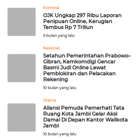
Kriminal
WN
OJK Ungkap 297 Ribu Laporan
BABEL
Penipuan Online, Kerugian
Tembus Rp 7 Triliun
WN
9 bulan yang lalu
SUMBAR
Nasional
WN
Setahun Pemerintahan Prabowo–
Gibran, Kemkomdigi Gencar
SUMSEL
Basmi Judi Online Lewat
Pemblokiran dan Pelacakan
WN
Rekening
BENGKULU
10 bulan yang lalu
Utama
WN
Aliansi Pemuda Pemerhati Tata
LAMPUNG
Ruang Kota Jambi Gelar Aksi
Damai Di Depan Kantor Walikota
WN
Jambi
JATENG
10 bulan yang lalu