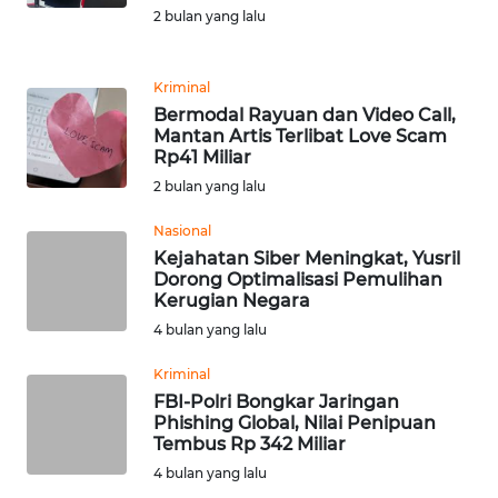
Informasi
2 bulan yang lalu
INDEKS
BERITA
Kriminal
Bermodal Rayuan dan Video Call,
Mantan Artis Terlibat Love Scam
KONTAK
Rp41 Miliar
KAMI
2 bulan yang lalu
INFO
Nasional
IKLAN
Kejahatan Siber Meningkat, Yusril
Dorong Optimalisasi Pemulihan
Kerugian Negara
TENTANG
KAMI
4 bulan yang lalu
Kriminal
PEDOMAN
FBI-Polri Bongkar Jaringan
MEDIA
Phishing Global, Nilai Penipuan
SIBER
Tembus Rp 342 Miliar
4 bulan yang lalu
REDAKSI