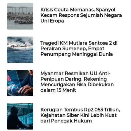
WAHANA
Krisis Ceuta Memanas, Spanyol
SPORT
Kecam Respons Sejumlah Negara
Uni Eropa
WAHANA
UMKM
Tragedi KM Mutiara Sentosa 2 di
Perairan Sumenep, Empat
WAHANA
Penumpang Meninggal Dunia
SELEB
WAHANA
Myanmar Resmikan UU Anti-
PERSONA
Penipuan Daring, Rekening
Mencurigakan Bisa Dibekukan
dalam 15 Menit
WAHANA
OTOMOTIF
Kerugian Tembus Rp2.053 Triliun,
Kejahatan Siber Kini Lebih Kuat
WAHANA
dari Penegak Hukum
HEALTH