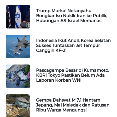
WAHANA
Trump Murka! Netanyahu
DESA
Bongkar Isu Nuklir Iran ke Publik,
WISATA
Hubungan AS-Israel Memanas
LAPAK
WAHANA
Indonesia Ikut Andil, Korea Selatan
Sukses Tuntaskan Jet Tempur
Wahana
Canggih KF-21
Network
KONSUMEN
Pascagempa Besar di Kumamoto,
LISTRIK
KBRI Tokyo Pastikan Belum Ada
Laporan Korban WNI
MASYARAKAT
KELISTRIKAN
Gempa Dahsyat M 7,1 Hantam
Jepang, Mal Meledak dan Ratusan
WALINKI
Ribu Warga Mengungsi
ID