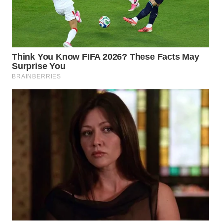
WN
TAPANULI
SELATAN
WN
TANJUNG
LESUNG
WN
KARO
WN
SIMALUNGUN
WN
LABUHANBATU
WN