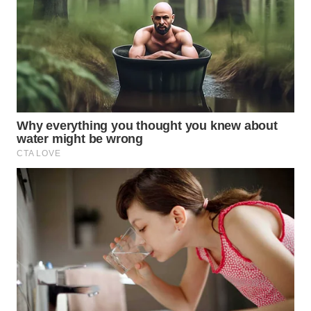
Wahana
Media
Group
WAHANA
NEWS
WAHANA
TANI
WAHANA
ADVOKAT
WAHANA
INFRASTRUKTUR
WAHANA
KONSUMEN