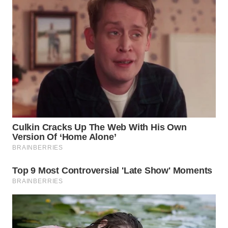
WN
BOGOR
WN
DEPOK
WN
TAPANULI
UTARA
WN
SAMOSIR
WN
PADANG
LAWAS