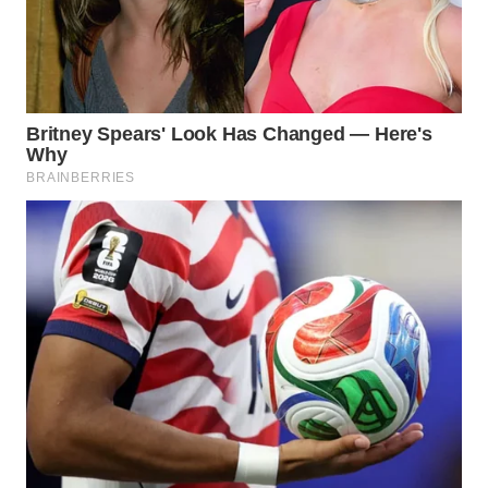
WN
INDRAMAYU
WN
KUNINGAN
WN
MAJALENGKA
WN
SUBANG
WN
SUKABUMI
WN
PURWAKARTA