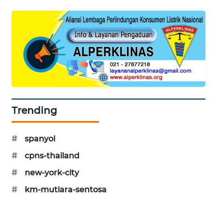
PORTAL
KONSUMEN
FORWAMKI
ALPERKLINAS
FORJASIDA
Trending
TAMBANG
NEWS
#
spanyol
#
cpns-thailand
SITUNGIR
NEWS
#
new-york-city
#
km-mutiara-sentosa
SIDIKALANG
NEWS