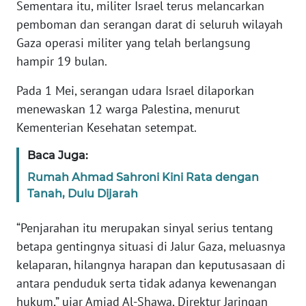
Sementara itu, militer Israel terus melancarkan
pemboman dan serangan darat di seluruh wilayah
KARIR
Gaza operasi militer yang telah berlangsung
hampir 19 bulan.
DISCLAIMER
Pada 1 Mei, serangan udara Israel dilaporkan
Wahana
menewaskan 12 warga Palestina, menurut
News
Kementerian Kesehatan setempat.
Regional
Baca Juga:
WN
Rumah Ahmad Sahroni Kini Rata dengan
SUMUT
Tanah, Dulu Dijarah
WN
“Penjarahan itu merupakan sinyal serius tentang
JAKARTA
betapa gentingnya situasi di Jalur Gaza, meluasnya
kelaparan, hilangnya harapan dan keputusasaan di
WN
JABAR
antara penduduk serta tidak adanya kewenangan
hukum,” ujar Amjad Al-Shawa, Direktur Jaringan