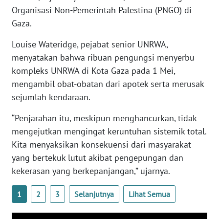
WN
Organisasi Non-Pemerintah Palestina (PNGO) di
BANTEN
Gaza.
Louise Wateridge, pejabat senior UNRWA,
WN
NTT
menyatakan bahwa ribuan pengungsi menyerbu
kompleks UNRWA di Kota Gaza pada 1 Mei,
WN
mengambil obat-obatan dari apotek serta merusak
KEPRI
sejumlah kendaraan.
WN
“Penjarahan itu, meskipun menghancurkan, tidak
PAPUA
mengejutkan mengingat keruntuhan sistemik total.
Kita menyaksikan konsekuensi dari masyarakat
WN
yang bertekuk lutut akibat pengepungan dan
PAPUA
kekerasan yang berkepanjangan,” ujarnya.
BARAT
1
2
3
Selanjutnya
Lihat Semua
WN
RIAU