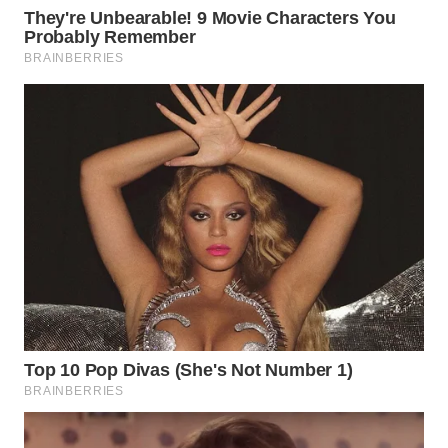
TAPANULI
TENGAH
WN DELI
SERDANG
WN
TEBING
TINGGI
WN
PAKPAK
WN
KARAWANG
WN
BEKASI