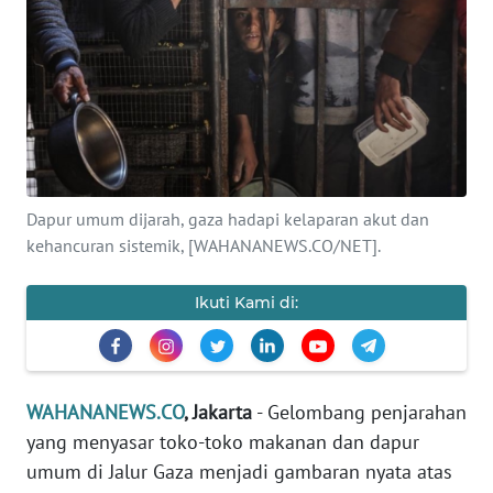
SAINS-TEKNO
KESEHATAN
INTERNASIONAL
SERBA-SERBI
Dapur umum dijarah, gaza hadapi kelaparan akut dan
kehancuran sistemik, [WAHANANEWS.CO/NET].
PENDIDIKAN
Ikuti Kami di:
OLAHRAGA
OPINI
WAHANANEWS.CO
, Jakarta
- Gelombang penjarahan
yang menyasar toko-toko makanan dan dapur
EDITORIAL
umum di Jalur Gaza menjadi gambaran nyata atas