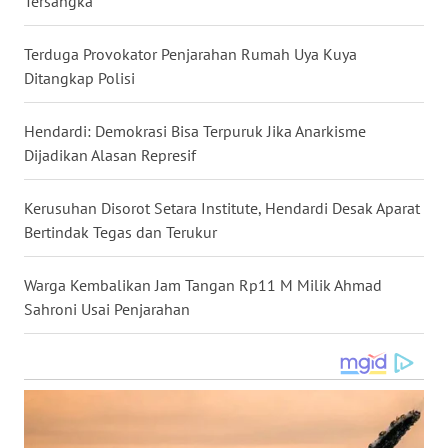
Tersangka
WN
NUSANTARA
Terduga Provokator Penjarahan Rumah Uya Kuya
Ditangkap Polisi
WN
JOGJA
Hendardi: Demokrasi Bisa Terpuruk Jika Anarkisme
Dijadikan Alasan Represif
WN
JATIM
Kerusuhan Disorot Setara Institute, Hendardi Desak Aparat
Bertindak Tegas dan Terukur
WN
BALI
Warga Kembalikan Jam Tangan Rp11 M Milik Ahmad
Sahroni Usai Penjarahan
WN
KALBAR
WN
KALTENG