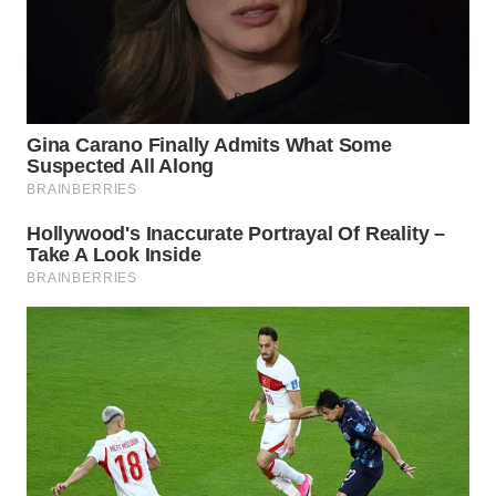
WN
MALUKU
WN
MALUT
WN
DAIRI
WN
DANAU
TOBA
WN
NIAS
WN
LANGKAT