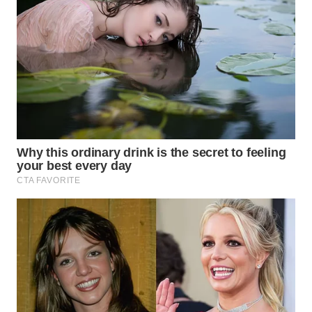
WN
SUMEDANG
WN
CIANJUR
WN
KEPULAUAN
SERIBU
WN
TANGERANG
WN
BINJAI
WN
CIREBON