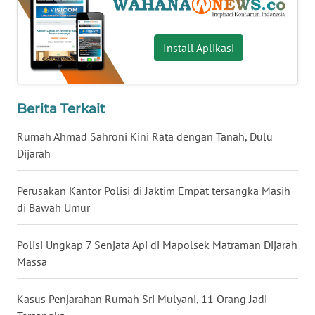
WN
BABEL
Install Aplikasi
WN
SUMBAR
Berita Terkait
WN
Rumah Ahmad Sahroni Kini Rata dengan Tanah, Dulu
SUMSEL
Dijarah
WN
Perusakan Kantor Polisi di Jaktim Empat tersangka Masih
BENGKULU
di Bawah Umur
WN
LAMPUNG
Polisi Ungkap 7 Senjata Api di Mapolsek Matraman Dijarah
Massa
WN
JATENG
Kasus Penjarahan Rumah Sri Mulyani, 11 Orang Jadi