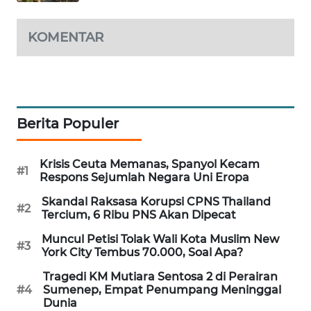
MAWAKA
KOMENTAR
ID
MARTABAT
NET
Berita Populer
PLN
WATCH
Krisis Ceuta Memanas, Spanyol Kecam
#1
Respons Sejumlah Negara Uni Eropa
MKLI
Skandal Raksasa Korupsi CPNS Thailand
#2
LPKKI
Tercium, 6 Ribu PNS Akan Dipecat
Muncul Petisi Tolak Wali Kota Muslim New
#3
LKKI
York City Tembus 70.000, Soal Apa?
Tragedi KM Mutiara Sentosa 2 di Perairan
KOPEKLIN
#4
Sumenep, Empat Penumpang Meninggal
Dunia