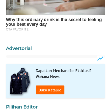
WAHANA
LISTRIK
WAHANA
TRAVEL
WAHANA
Advertorial
TV
WAHANANEWS
ID
Dapatkan Merchandise Eksklusif
Wahana News
WAHANANEWS
CO ID
Buka Katalog
WAHANANEWS
NET
Pilihan Editor