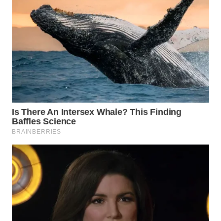
WN
KALTARA
WN
KALSEL
WN
KALTIM
WN
SULSEL
WN
GORONTALO
WN
SULUT