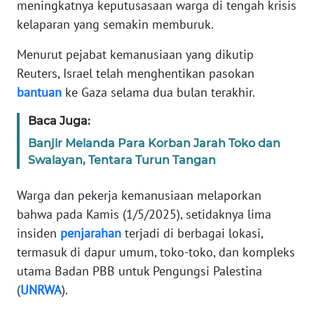
meningkatnya keputusasaan warga di tengah krisis
Informasi
kelaparan yang semakin memburuk.
INDEKS
BERITA
Menurut pejabat kemanusiaan yang dikutip
Reuters, Israel telah menghentikan pasokan
KONTAK
bantuan
ke Gaza selama dua bulan terakhir.
KAMI
Baca Juga:
INFO
Banjir Melanda Para Korban Jarah Toko dan
IKLAN
Swalayan, Tentara Turun Tangan
TENTANG
Warga dan pekerja kemanusiaan melaporkan
KAMI
bahwa pada Kamis (1/5/2025), setidaknya lima
insiden
penjarahan
terjadi di berbagai lokasi,
PEDOMAN
termasuk di dapur umum, toko-toko, dan kompleks
MEDIA
utama Badan PBB untuk Pengungsi Palestina
SIBER
(
UNRWA
).
REDAKSI