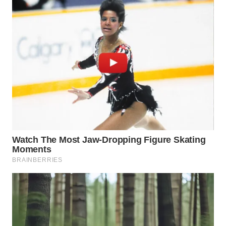
WN
NATUNA
WN
BINTAN
WN
MANDALIKA
WN
LIKUPANG
WN
LABUANBAJO
WN
BORNEO