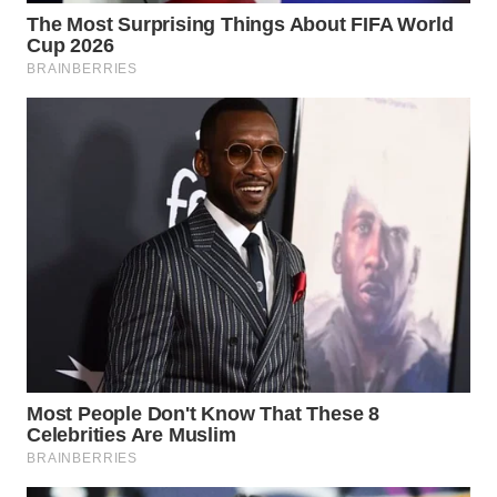
WN
PRIANGAN
TIMUR
WN
SEMARANG
WN
SOLO
WN
BOROBUDUR
WN
MADURA
WN
SURABAYA