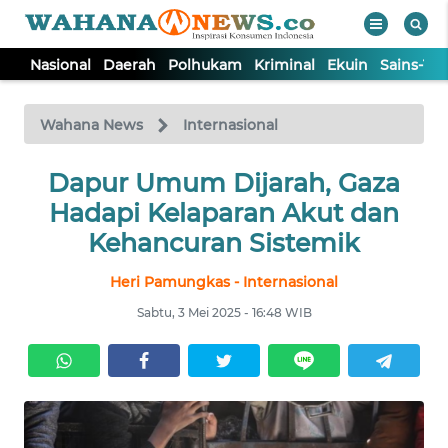
Nasional
Daerah
Polhukam
Kriminal
Ekuin
Sains-Te
WAHANA
Tutup
TV
Wahana News
Internasional
NASIONAL
Dapur Umum Dijarah, Gaza
Hadapi Kelaparan Akut dan
DAERAH
Kehancuran Sistemik
Heri Pamungkas - Internasional
POLHUKAM
Sabtu, 3 Mei 2025 - 16:48 WIB
KRIMINAL
EKUIN