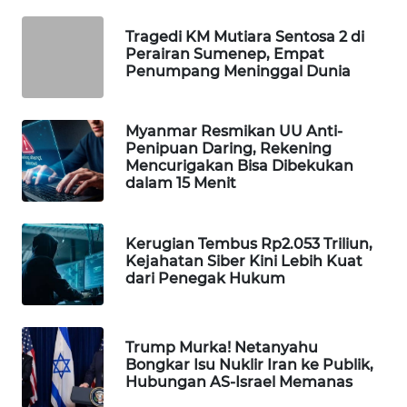
Wahana
Tragedi KM Mutiara Sentosa 2 di
Media
Perairan Sumenep, Empat
Group
Penumpang Meninggal Dunia
WAHANA
NEWS
Myanmar Resmikan UU Anti-
Penipuan Daring, Rekening
WAHANA
Mencurigakan Bisa Dibekukan
dalam 15 Menit
TANI
WAHANA
Kerugian Tembus Rp2.053 Triliun,
ADVOKAT
Kejahatan Siber Kini Lebih Kuat
dari Penegak Hukum
WAHANA
INFRASTRUKTUR
Trump Murka! Netanyahu
Bongkar Isu Nuklir Iran ke Publik,
WAHANA
Hubungan AS-Israel Memanas
KONSUMEN