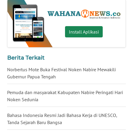
WN
BANTEN
WN
Install Aplikasi
NTT
WN
KEPRI
Berita Terkait
‎Norbertus Mote Buka Festival Noken Nabire Mewakili
WN
Gubernur Papua Tengah
PAPUA
‎Pemuda dan masyarakat Kabupaten Nabire Peringati Hari
WN
PAPUA
Noken Sedunia
BARAT
Bahasa Indonesia Resmi Jadi Bahasa Kerja di UNESCO,
WN
Tanda Sejarah Baru Bangsa
RIAU