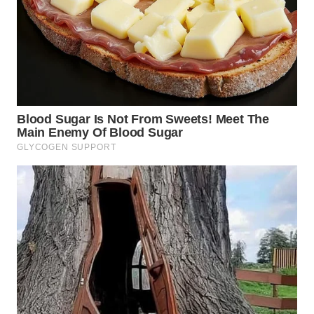
WN
INDRAMAYU
WN
KUNINGAN
WN
MAJALENGKA
WN
SUBANG
WN
SUKABUMI
WN
PURWAKARTA