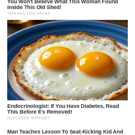
WN
NUSANTARA
WN
JOGJA
WN
JATIM
WN
BALI
WN
KALBAR
WN
KALTENG