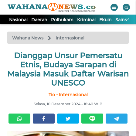
Nasional
Daerah
Polhukam
Kriminal
Ekuin
Sains-Te
WAHANA
Tutup
TV
Wahana News
Internasional
NASIONAL
Dianggap Unsur Pemersatu
Etnis, Budaya Sarapan di
DAERAH
Malaysia Masuk Daftar Warisan
UNESCO
POLHUKAM
Tio - Internasional
Selasa, 10 Desember 2024 - 18:40 WIB
KRIMINAL
EKUIN