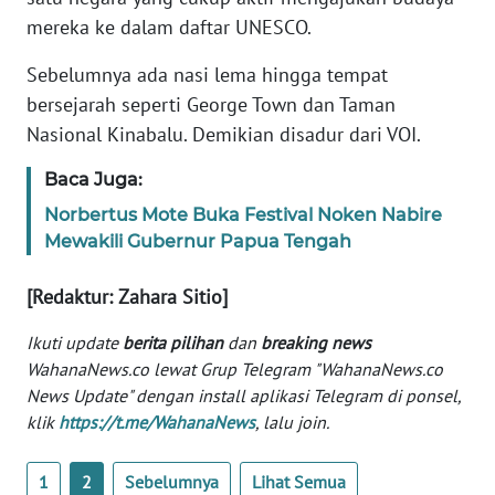
Informasi
mereka ke dalam daftar UNESCO.
INDEKS
Sebelumnya ada nasi lema hingga tempat
BERITA
bersejarah seperti George Town dan Taman
Nasional Kinabalu. Demikian disadur dari VOI.
KONTAK
KAMI
Baca Juga:
‎Norbertus Mote Buka Festival Noken Nabire
INFO
Mewakili Gubernur Papua Tengah
IKLAN
[Redaktur: Zahara Sitio]
TENTANG
KAMI
Ikuti update
berita pilihan
dan
breaking news
WahanaNews.co lewat Grup Telegram "WahanaNews.co
PEDOMAN
News Update" dengan install aplikasi Telegram di ponsel,
MEDIA
klik
https://t.me/WahanaNews
, lalu join.
SIBER
1
2
Sebelumnya
Lihat Semua
REDAKSI