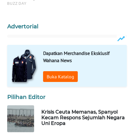
WN
NATUNA
Advertorial
WN
BINTAN
Dapatkan Merchandise Eksklusif
WN
MANDALIKA
Wahana News
WN
Buka Katalog
LIKUPANG
Pilihan Editor
WN
LABUANBAJO
Krisis Ceuta Memanas, Spanyol
Kecam Respons Sejumlah Negara
WN
Uni Eropa
BORNEO