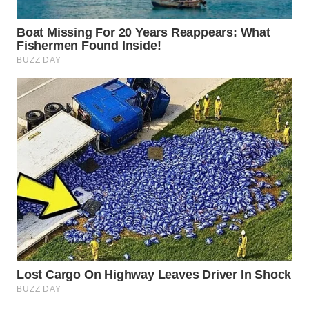
TAPANULI
TENGAH
WN DELI
SERDANG
WN
TEBING
TINGGI
WN
PAKPAK
WN
KARAWANG
WN
BEKASI