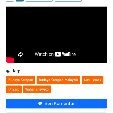
KARIR
DISCLAIMER
Wahana
News
Regional
WN
SUMUT
Tag:
WN
Budaya Sarapan
Budaya Sarapan Malaysia
Nasi Lemak
JAKARTA
Unesco
Wahananewsco
WN
Beri Komentar
JABAR