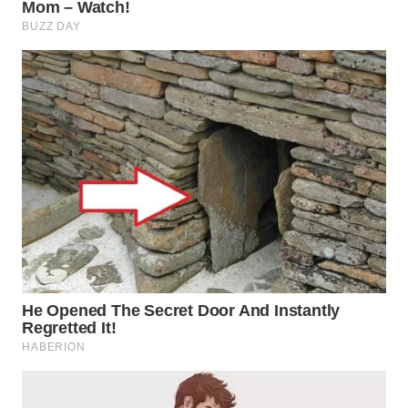
WN
KALTARA
WN
KALSEL
WN
KALTIM
WN
SULSEL
WN
GORONTALO
WN
SULUT