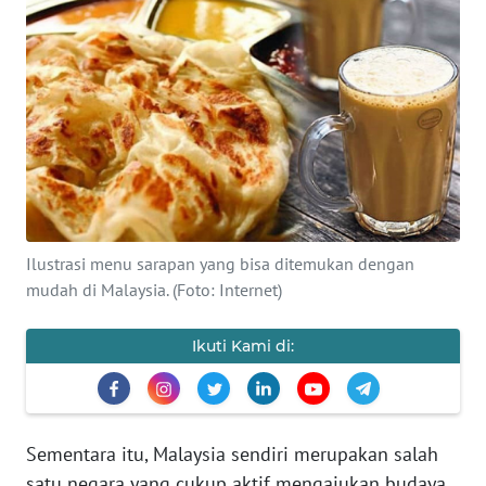
SAINS-TEKNO
KESEHATAN
INTERNASIONAL
SERBA-SERBI
PENDIDIKAN
Ilustrasi menu sarapan yang bisa ditemukan dengan
mudah di Malaysia. (Foto: Internet)
OLAHRAGA
Ikuti Kami di:
OPINI
EDITORIAL
Sementara itu, Malaysia sendiri merupakan salah
satu negara yang cukup aktif mengajukan budaya