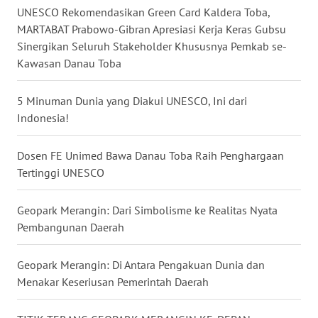
UNESCO Rekomendasikan Green Card Kaldera Toba,
WN
MARTABAT Prabowo-Gibran Apresiasi Kerja Keras Gubsu
SERAMBI
Sinergikan Seluruh Stakeholder Khususnya Pemkab se-
Kawasan Danau Toba
WN
JAMBI
5 Minuman Dunia yang Diakui UNESCO, Ini dari
Indonesia!
WN
SULTRA
Dosen FE Unimed Bawa Danau Toba Raih Penghargaan
Tertinggi UNESCO
WN
NTB
Geopark Merangin: Dari Simbolisme ke Realitas Nyata
Pembangunan Daerah
WN
SULTENG
Geopark Merangin: Di Antara Pengakuan Dunia dan
Menakar Keseriusan Pemerintah Daerah
WN
SULBAR