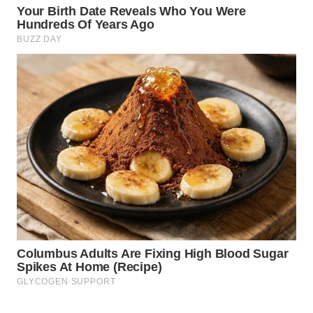
WN
BOGOR
WN
DEPOK
WN
TAPANULI
UTARA
WN
SAMOSIR
WN
PADANG
LAWAS