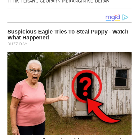
TITIK TERANG GEOPARK MERANGIN KE-DEPAN
WN
BABEL
WN
SUMBAR
WN
SUMSEL
WN
BENGKULU
WN
LAMPUNG
WN
JATENG