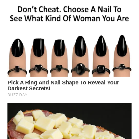
WN
SUMEDANG
WN
CIANJUR
WN
KEPULAUAN
SERIBU
WN
TANGERANG
WN
BINJAI
WN
CIREBON