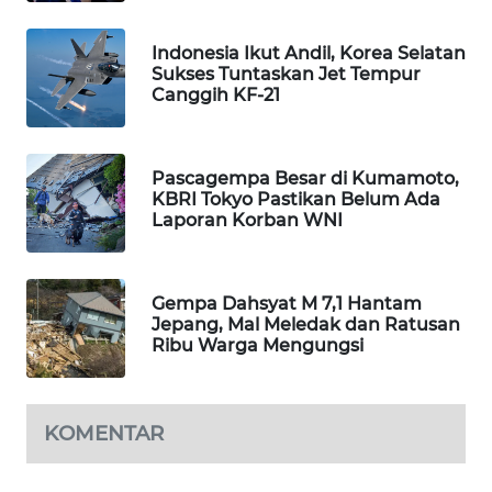
WAHANA
Indonesia Ikut Andil, Korea Selatan
LISTRIK
Sukses Tuntaskan Jet Tempur
Canggih KF-21
WAHANA
TRAVEL
Pascagempa Besar di Kumamoto,
WAHANA
KBRI Tokyo Pastikan Belum Ada
TV
Laporan Korban WNI
WAHANANEWS
ID
Gempa Dahsyat M 7,1 Hantam
Jepang, Mal Meledak dan Ratusan
Ribu Warga Mengungsi
WAHANANEWS
CO ID
KOMENTAR
WAHANANEWS
NET