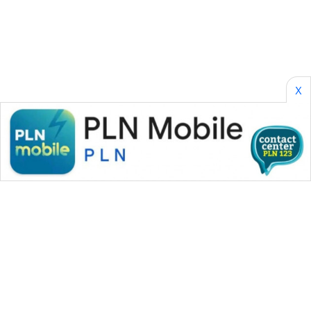
CILEUNGSI
NEWS
BERKAT
NEWS
X
BERAMPU
NEWS
ANUGERAH
NEWS
AKHLAK
ID
PERAPKI
NEWS