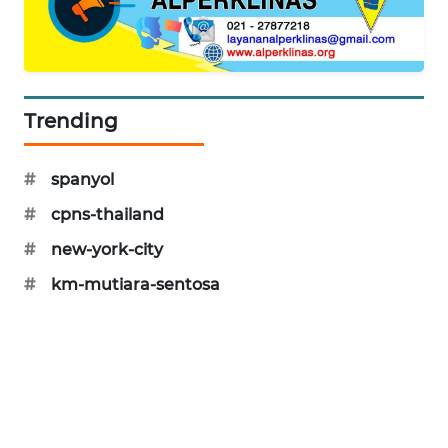
WAHANA
DESA
WISATA
LAPAK
Trending
WAHANA
#
spanyol
Wahana
Network
#
cpns-thailand
#
new-york-city
KONSUMEN
LISTRIK
#
km-mutiara-sentosa
MASYARAKAT
KELISTRIKAN
WALINKI
ID