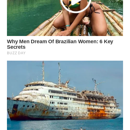
WN
TAPANULI
SELATAN
WN
TANJUNG
LESUNG
WN
KARO
WN
SIMALUNGUN
WN
LABUHANBATU
WN