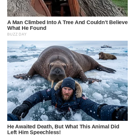
WN
PRIANGAN
TIMUR
WN
SEMARANG
WN
SOLO
WN
BOROBUDUR
WN
MADURA
WN
SURABAYA