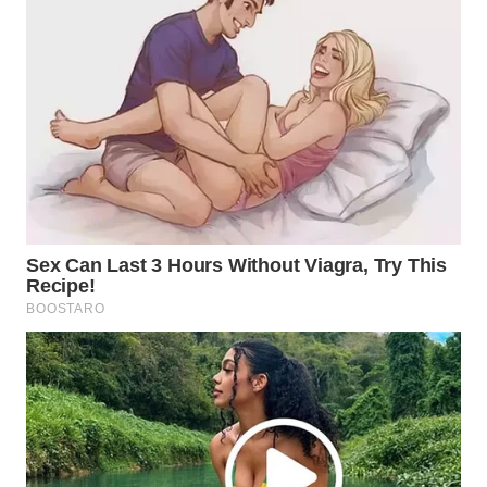
WN
MALUKU
WN
MALUT
WN
DAIRI
WN
DANAU
TOBA
WN
NIAS
WN
LANGKAT