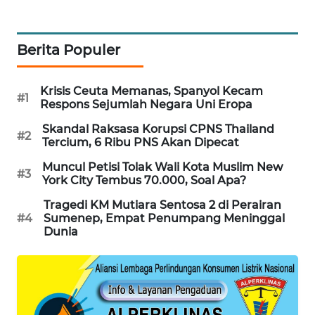
WAHANA
SPORT
Berita Populer
WAHANA
UMKM
Krisis Ceuta Memanas, Spanyol Kecam
#1
Respons Sejumlah Negara Uni Eropa
WAHANA
Skandal Raksasa Korupsi CPNS Thailand
#2
SELEB
Tercium, 6 Ribu PNS Akan Dipecat
Muncul Petisi Tolak Wali Kota Muslim New
#3
WAHANA
York City Tembus 70.000, Soal Apa?
PERSONA
Tragedi KM Mutiara Sentosa 2 di Perairan
#4
Sumenep, Empat Penumpang Meninggal
WAHANA
Dunia
OTOMOTIF
WAHANA
HEALTH