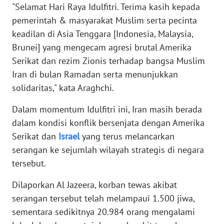
"Selamat Hari Raya Idulfitri. Terima kasih kepada
pemerintah & masyarakat Muslim serta pecinta
KARIR
keadilan di Asia Tenggara [Indonesia, Malaysia,
Brunei] yang mengecam agresi brutal Amerika
DISCLAIMER
Serikat dan rezim Zionis terhadap bangsa Muslim
Iran di bulan Ramadan serta menunjukkan
Wahana
News
solidaritas," kata Araghchi.
Regional
Dalam momentum Idulfitri ini, Iran masih berada
WN
dalam kondisi konflik bersenjata dengan Amerika
SUMUT
Serikat dan
Israel
yang terus melancarkan
serangan ke sejumlah wilayah strategis di negara
WN
tersebut.
JAKARTA
Dilaporkan Al Jazeera, korban tewas akibat
WN
serangan tersebut telah melampaui 1.500 jiwa,
JABAR
sementara sedikitnya 20.984 orang mengalami