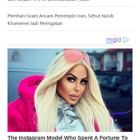
WN
KALTARA
Menhan Israel Ancam Pemimpin Iran, Sebut Nasib
Khamenei Jadi Peringatan
WN
KALSEL
WN
KALTIM
WN
SULSEL
WN
GORONTALO
WN
SULUT