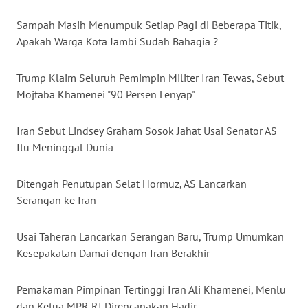
WN
Sampah Masih Menumpuk Setiap Pagi di Beberapa Titik,
NUSANTARA
Apakah Warga Kota Jambi Sudah Bahagia ?
WN
Trump Klaim Seluruh Pemimpin Militer Iran Tewas, Sebut
JOGJA
Mojtaba Khamenei "90 Persen Lenyap"
WN
Iran Sebut Lindsey Graham Sosok Jahat Usai Senator AS
JATIM
Itu Meninggal Dunia
WN
Ditengah Penutupan Selat Hormuz, AS Lancarkan
BALI
Serangan ke Iran
WN
KALBAR
Usai Taheran Lancarkan Serangan Baru, Trump Umumkan
Kesepakatan Damai dengan Iran Berakhir
WN
KALTENG
Pemakaman Pimpinan Tertinggi Iran Ali Khamenei, Menlu
dan Ketua MPR RI Direncanakan Hadir