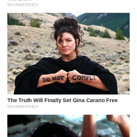
Wahana
Media
Group
WAHANA
NEWS
WAHANA
TANI
WAHANA
ADVOKAT
WAHANA
INFRASTRUKTUR
WAHANA
KONSUMEN