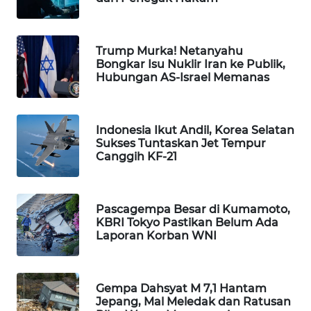
MAWAKA
ID
Trump Murka! Netanyahu
Bongkar Isu Nuklir Iran ke Publik,
MARTABAT
Hubungan AS-Israel Memanas
NET
PLN
Indonesia Ikut Andil, Korea Selatan
WATCH
Sukses Tuntaskan Jet Tempur
Canggih KF-21
MKLI
Pascagempa Besar di Kumamoto,
LPKKI
KBRI Tokyo Pastikan Belum Ada
Laporan Korban WNI
LKKI
Gempa Dahsyat M 7,1 Hantam
KOPEKLIN
Jepang, Mal Meledak dan Ratusan