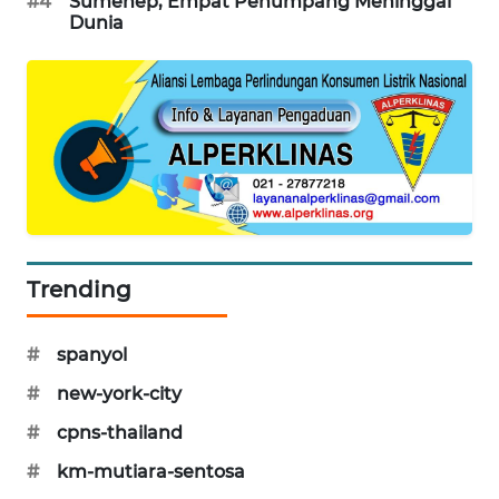
#4
Sumenep, Empat Penumpang Meninggal
Dunia
SIBARAGAS
NEWS
METRO
SIANTAR
NEWS
METRO
MEDAN
NEWS
Trending
METRO
JAKARTA
#
spanyol
NEWS
#
new-york-city
KRT
#
cpns-thailand
NEWS
#
km-mutiara-sentosa