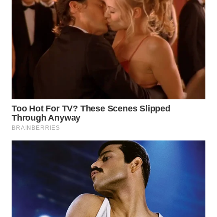
WN
TAPANULI
SELATAN
WN
TANJUNG
LESUNG
WN
KARO
WN
SIMALUNGUN
WN
LABUHANBATU
WN