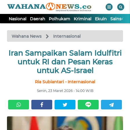
Nasional
Daerah
Polhukam
Kriminal
Ekuin
Sains-Te
WAHANA
Tutup
TV
Wahana News
Internasional
NASIONAL
Iran Sampaikan Salam Idulfitri
untuk RI dan Pesan Keras
DAERAH
untuk AS-Israel
Ria Subiantari - Internasional
POLHUKAM
Senin, 23 Maret 2026 - 14:00 WIB
KRIMINAL
EKUIN