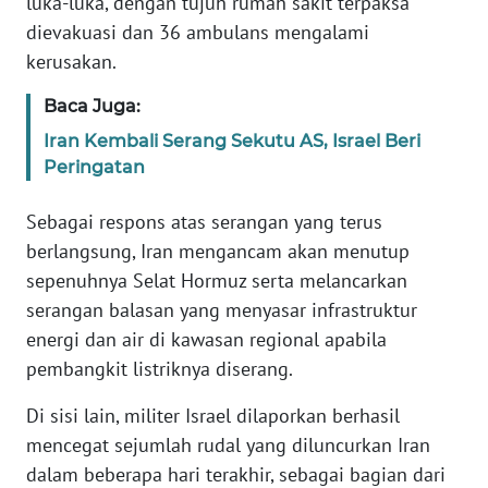
luka-luka, dengan tujuh rumah sakit terpaksa
WN
dievakuasi dan 36 ambulans mengalami
BANTEN
kerusakan.
WN
Baca Juga:
NTT
Iran Kembali Serang Sekutu AS, Israel Beri
Peringatan
WN
KEPRI
Sebagai respons atas serangan yang terus
berlangsung, Iran mengancam akan menutup
WN
sepenuhnya Selat Hormuz serta melancarkan
PAPUA
serangan balasan yang menyasar infrastruktur
energi dan air di kawasan regional apabila
WN
PAPUA
pembangkit listriknya diserang.
BARAT
Di sisi lain, militer Israel dilaporkan berhasil
mencegat sejumlah rudal yang diluncurkan Iran
WN
RIAU
dalam beberapa hari terakhir, sebagai bagian dari