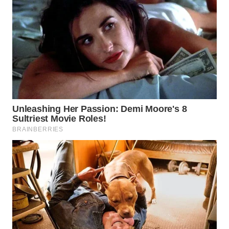
WAHANA
LISTRIK
WAHANA
TRAVEL
WAHANA
TV
WAHANANEWS
ID
WAHANANEWS
CO ID
WAHANANEWS
NET