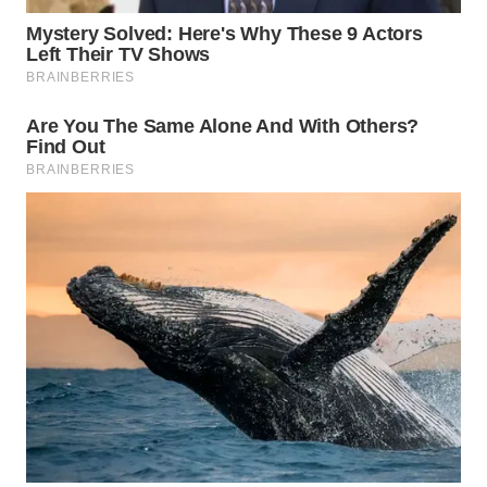
WN
BOGOR
WN
DEPOK
WN
TAPANULI
UTARA
WN
SAMOSIR
WN
PADANG
LAWAS