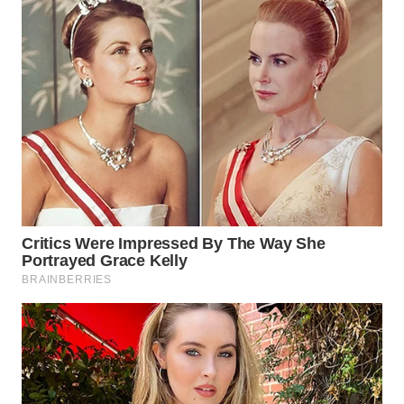
WN
INDRAMAYU
WN
KUNINGAN
WN
MAJALENGKA
WN
SUBANG
WN
SUKABUMI
WN
PURWAKARTA