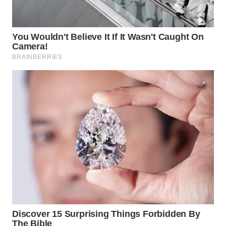
WN
NATUNA
WN
BINTAN
WN
MANDALIKA
WN
LIKUPANG
WN
LABUANBAJO
WN
BORNEO