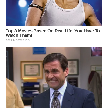
TAPANULI
TENGAH
WN DELI
SERDANG
WN
TEBING
TINGGI
WN
PAKPAK
WN
KARAWANG
WN
BEKASI