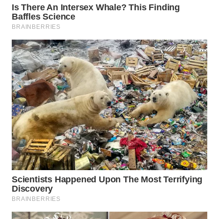
WN
SUMEDANG
WN
CIANJUR
WN
KEPULAUAN
SERIBU
WN
TANGERANG
WN
BINJAI
WN
CIREBON