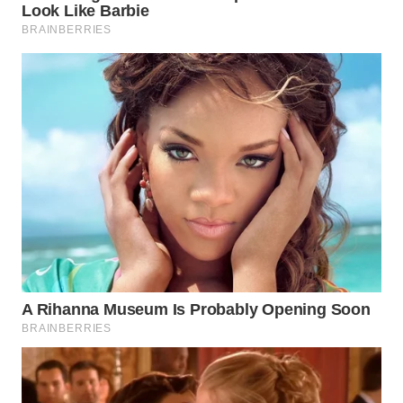
WN
MALUKU
WN
MALUT
WN
DAIRI
WN
DANAU
TOBA
WN
NIAS
WN
LANGKAT