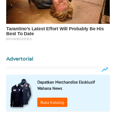
WAHANA
SPORT
WAHANA
UMKM
WAHANA
SELEB
Advertorial
WAHANA
PERSONA
Dapatkan Merchandise Eksklusif
WAHANA
Wahana News
OTOMOTIF
Buka Katalog
WAHANA
HEALTH