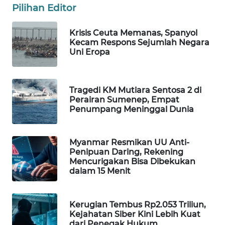
Pilihan Editor
WAHANA
DESA
WISATA
Krisis Ceuta Memanas, Spanyol
Kecam Respons Sejumlah Negara
Uni Eropa
LAPAK
WAHANA
Tragedi KM Mutiara Sentosa 2 di
Wahana
Perairan Sumenep, Empat
Network
Penumpang Meninggal Dunia
KONSUMEN
LISTRIK
Myanmar Resmikan UU Anti-
Penipuan Daring, Rekening
Mencurigakan Bisa Dibekukan
MASYARAKAT
dalam 15 Menit
KELISTRIKAN
Kerugian Tembus Rp2.053 Triliun,
WALINKI
Kejahatan Siber Kini Lebih Kuat
ID
dari Penegak Hukum