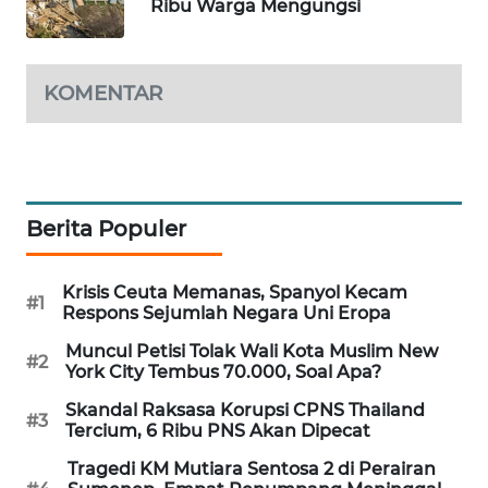
Ribu Warga Mengungsi
PORTAL
KONSUMEN
KOMENTAR
FORWAMKI
ALPERKLINAS
FORJASIDA
Berita Populer
TAMBANG
Krisis Ceuta Memanas, Spanyol Kecam
NEWS
#1
Respons Sejumlah Negara Uni Eropa
Muncul Petisi Tolak Wali Kota Muslim New
SITUNGIR
#2
York City Tembus 70.000, Soal Apa?
NEWS
Skandal Raksasa Korupsi CPNS Thailand
#3
Tercium, 6 Ribu PNS Akan Dipecat
SIDIKALANG
NEWS
Tragedi KM Mutiara Sentosa 2 di Perairan