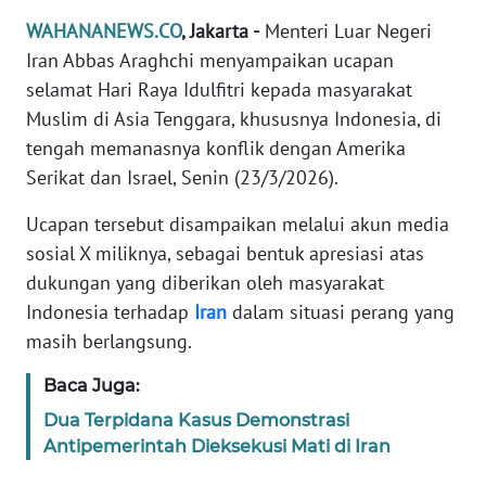
Informasi
WAHANANEWS.CO
, Jakarta -
Menteri Luar Negeri
INDEKS
Iran Abbas Araghchi menyampaikan ucapan
BERITA
selamat Hari Raya Idulfitri kepada masyarakat
Muslim di Asia Tenggara, khususnya Indonesia, di
KONTAK
tengah memanasnya konflik dengan Amerika
KAMI
Serikat dan Israel, Senin (23/3/2026).
INFO
Ucapan tersebut disampaikan melalui akun media
IKLAN
sosial X miliknya, sebagai bentuk apresiasi atas
dukungan yang diberikan oleh masyarakat
TENTANG
Indonesia terhadap
Iran
dalam situasi perang yang
KAMI
masih berlangsung.
PEDOMAN
Baca Juga:
MEDIA
Dua Terpidana Kasus Demonstrasi
SIBER
Antipemerintah Dieksekusi Mati di Iran
REDAKSI