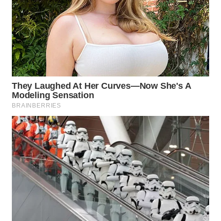
WN
PRIANGAN
TIMUR
WN
SEMARANG
WN
SOLO
WN
BOROBUDUR
WN
MADURA
WN
SURABAYA