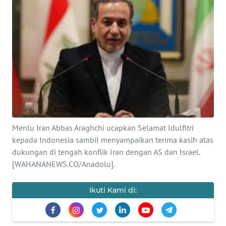
SAINS-TEKNO
KESEHATAN
INTERNASIONAL
SERBA-SERBI
PENDIDIKAN
Menlu Iran Abbas Araghchi ucapkan Selamat Idulfitri
kepada Indonesia sambil menyampaikan terima kasih atas
OLAHRAGA
dukungan di tengah konflik Iran dengan AS dan Israel.
[WAHANANEWS.CO/Anadolu].
OPINI
Ikuti Kami di:
EDITORIAL