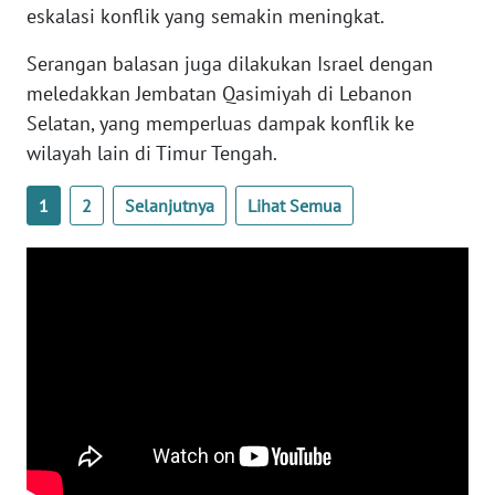
eskalasi konflik yang semakin meningkat.
WN
SERAMBI
Serangan balasan juga dilakukan Israel dengan
meledakkan Jembatan Qasimiyah di Lebanon
WN
Selatan, yang memperluas dampak konflik ke
JAMBI
wilayah lain di Timur Tengah.
WN
1
2
Selanjutnya
Lihat Semua
SULTRA
WN
NTB
WN
SULTENG
WN
SULBAR