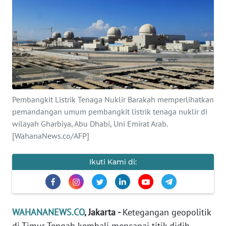
SAINS-TEKNO
KESEHATAN
INTERNASIONAL
SERBA-SERBI
Pembangkit Listrik Tenaga Nuklir Barakah memperlihatkan
pemandangan umum pembangkit listrik tenaga nuklir di
PENDIDIKAN
wilayah Gharbiya, Abu Dhabi, Uni Emirat Arab.
[WahanaNews.co/AFP]
OLAHRAGA
Ikuti Kami di:
OPINI
EDITORIAL
WAHANANEWS.CO
, Jakarta -
Ketegangan geopolitik
di Timur Tengah kembali mencapai titik didih