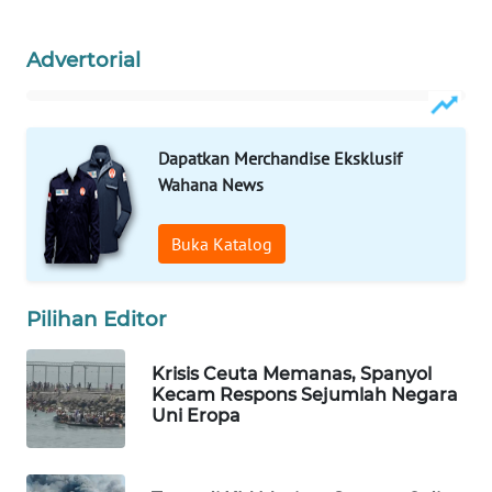
WAHANA
LISTRIK
Advertorial
WAHANA
TRAVEL
Dapatkan Merchandise Eksklusif
Wahana News
WAHANA
TV
Buka Katalog
WAHANANEWS
ID
Pilihan Editor
WAHANANEWS
Krisis Ceuta Memanas, Spanyol
CO ID
Kecam Respons Sejumlah Negara
Uni Eropa
WAHANANEWS
NET