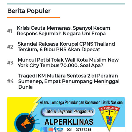
MAWAKA
Berita Populer
ID
Krisis Ceuta Memanas, Spanyol Kecam
#1
MARTABAT
Respons Sejumlah Negara Uni Eropa
NET
Skandal Raksasa Korupsi CPNS Thailand
#2
Tercium, 6 Ribu PNS Akan Dipecat
PLN
WATCH
Muncul Petisi Tolak Wali Kota Muslim New
#3
York City Tembus 70.000, Soal Apa?
MKLI
Tragedi KM Mutiara Sentosa 2 di Perairan
#4
Sumenep, Empat Penumpang Meninggal
Dunia
LPKKI
LKKI
KOPEKLIN