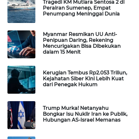
Tragedi KM Mutiara Sentosa 2 di
Perairan Sumenep, Empat
WAHANA
Penumpang Meninggal Dunia
SPORT
WAHANA
Myanmar Resmikan UU Anti-
UMKM
Penipuan Daring, Rekening
Mencurigakan Bisa Dibekukan
dalam 15 Menit
WAHANA
SELEB
Kerugian Tembus Rp2.053 Triliun,
WAHANA
Kejahatan Siber Kini Lebih Kuat
PERSONA
dari Penegak Hukum
WAHANA
OTOMOTIF
Trump Murka! Netanyahu
Bongkar Isu Nuklir Iran ke Publik,
Hubungan AS-Israel Memanas
WAHANA
HEALTH