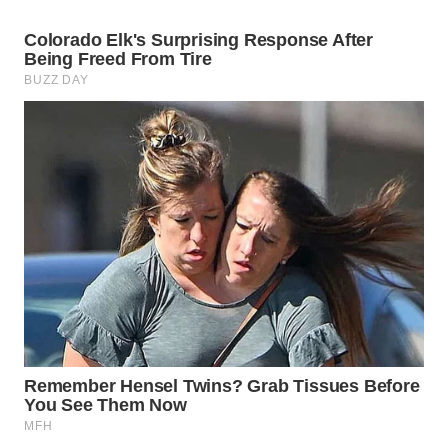
Wahana
Media
Group
WAHANA
NEWS
WAHANA
TANI
WAHANA
ADVOKAT
WAHANA
INFRASTRUKTUR
WAHANA
KONSUMEN