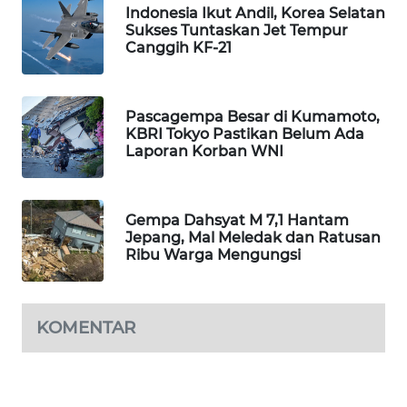
Indonesia Ikut Andil, Korea Selatan
WAHANA
Sukses Tuntaskan Jet Tempur
DESA
Canggih KF-21
WISATA
LAPAK
Pascagempa Besar di Kumamoto,
WAHANA
KBRI Tokyo Pastikan Belum Ada
Laporan Korban WNI
Wahana
Network
Gempa Dahsyat M 7,1 Hantam
KONSUMEN
Jepang, Mal Meledak dan Ratusan
Ribu Warga Mengungsi
LISTRIK
MASYARAKAT
KELISTRIKAN
KOMENTAR
WALINKI
ID