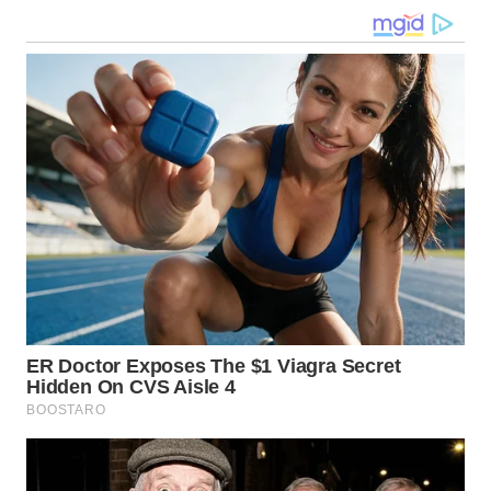
WN
KALTARA
WN
KALSEL
WN
KALTIM
WN
SULSEL
WN
GORONTALO
WN
SULUT