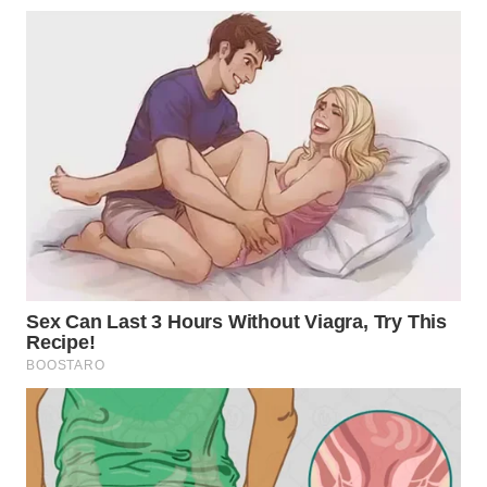
WN
BOGOR
WN
DEPOK
WN
TAPANULI
UTARA
WN
SAMOSIR
WN
PADANG
LAWAS