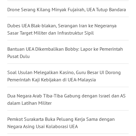
WN
Drone Serang Kilang Minyak Fujairah, UEA Tutup Bandara
NUSANTARA
Dubes UEA Blak-blakan, Serangan Iran ke Negeranya
WN
Sasar Target Militer dan Infrastruktur Sipil
JOGJA
Bantuan UEA Dikembalikan Bobby: Lapor ke Pemerintah
WN
Pusat Dulu
JATIM
Soal Usulan Melegalkan Kasino, Guru Besar UI Dorong
WN
Pemerintah Kaji Kebijakan di UEA-Malaysia
BALI
Dua Negara Arab Tiba-Tiba Gabung dengan Israel dan AS
WN
dalam Latihan Militer
KALBAR
Pemkot Surakarta Buka Peluang Kerja Sama dengan
WN
Negara Asing Usai Kolaborasi UEA
KALTENG