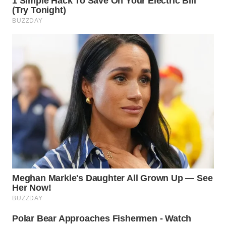
WN
PRIANGAN
TIMUR
WN
SEMARANG
WN
SOLO
WN
BOROBUDUR
WN
MADURA
WN
SURABAYA