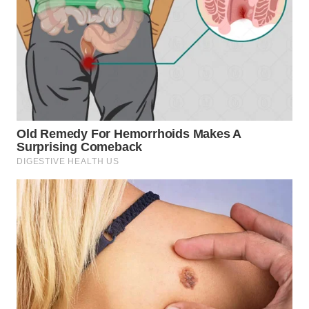
WN
SUMEDANG
WN
CIANJUR
WN
KEPULAUAN
SERIBU
WN
TANGERANG
WN
BINJAI
WN
CIREBON