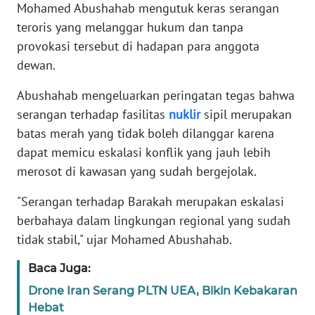
Mohamed Abushahab mengutuk keras serangan
teroris yang melanggar hukum dan tanpa
KARIR
provokasi tersebut di hadapan para anggota
dewan.
DISCLAIMER
Abushahab mengeluarkan peringatan tegas bahwa
Wahana
serangan terhadap fasilitas
nuklir
sipil merupakan
News
batas merah yang tidak boleh dilanggar karena
Regional
dapat memicu eskalasi konflik yang jauh lebih
merosot di kawasan yang sudah bergejolak.
WN
SUMUT
"Serangan terhadap Barakah merupakan eskalasi
berbahaya dalam lingkungan regional yang sudah
WN
JAKARTA
tidak stabil," ujar Mohamed Abushahab.
Baca Juga:
WN
JABAR
Drone Iran Serang PLTN UEA, Bikin Kebakaran
Hebat