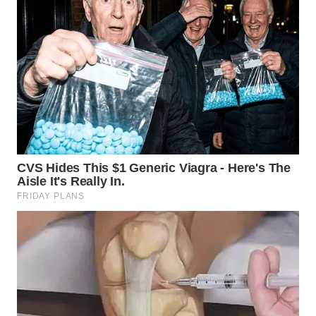
WN
MALUKU
WN
MALUT
WN
DAIRI
WN
DANAU
TOBA
WN
NIAS
WN
LANGKAT