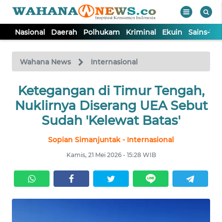
Nasional
Daerah
Polhukam
Kriminal
Ekuin
Sains-Te
WAHANA
Tutup
TV
Wahana News
Internasional
NASIONAL
Ketegangan di Timur Tengah,
Nuklirnya Diserang UEA Sebut
DAERAH
Sudah 'Kelewat Batas'
Sopian Simanjuntak - Internasional
POLHUKAM
Kamis, 21 Mei 2026 - 15:28 WIB
KRIMINAL
EKUIN