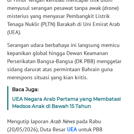
Informasi
menyusul serangan pesawat tanpa awak (drone)
INDEKS
misterius yang menyasar Pembangkit Listrik
BERITA
Tenaga Nuklir (PLTN) Barakah di Uni Emirat Arab
(UEA).
KONTAK
KAMI
Serangan udara berbahaya ini langsung memicu
kepanikan global hingga Dewan Keamanan
INFO
Perserikatan Bangsa-Bangsa (DK PBB) menggelar
IKLAN
sidang darurat atas permintaan Bahrain guna
merespons situasi yang kian kritis.
TENTANG
KAMI
Baca Juga:
UEA Negara Arab Pertama yang Membatasi
PEDOMAN
Medsos Anak di Bawah 15 Tahun
MEDIA
SIBER
Mengutip laporan
Arab News
pada Rabu
(20/05/2026), Duta Besar
UEA
untuk PBB
REDAKSI