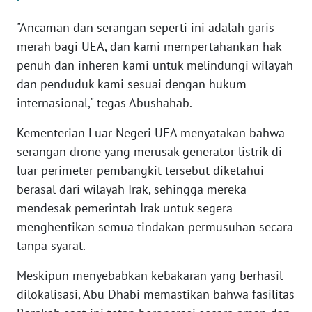
WN
BANTEN
"Ancaman dan serangan seperti ini adalah garis
merah bagi UEA, dan kami mempertahankan hak
WN
penuh dan inheren kami untuk melindungi wilayah
NTT
dan penduduk kami sesuai dengan hukum
internasional," tegas Abushahab.
WN
KEPRI
Kementerian Luar Negeri UEA menyatakan bahwa
serangan drone yang merusak generator listrik di
WN
luar perimeter pembangkit tersebut diketahui
PAPUA
berasal dari wilayah Irak, sehingga mereka
mendesak pemerintah Irak untuk segera
WN
menghentikan semua tindakan permusuhan secara
PAPUA
tanpa syarat.
BARAT
Meskipun menyebabkan kebakaran yang berhasil
WN
dilokalisasi, Abu Dhabi memastikan bahwa fasilitas
RIAU