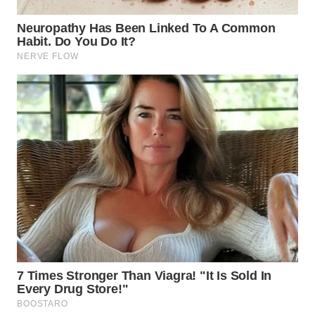
TAPANULI
TENGAH
WN DELI
SERDANG
WN
TEBING
TINGGI
WN
PAKPAK
WN
KARAWANG
WN
BEKASI