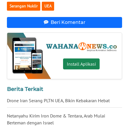
Serangan Nuklir
UEA
WN
BABEL
Beri Komentar
WN
SUMBAR
WN
SUMSEL
Install Aplikasi
WN
BENGKULU
Berita Terkait
WN
LAMPUNG
Drone Iran Serang PLTN UEA, Bikin Kebakaran Hebat
WN
Netanyahu Kirim Iron Dome & Tentara, Arab Mulai
JATENG
Berteman dengan Israel