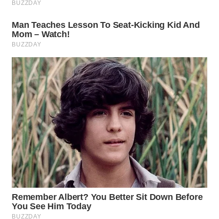
WN
NATUNA
WN
BINTAN
WN
MANDALIKA
WN
LIKUPANG
WN
LABUANBAJO
WN
BORNEO