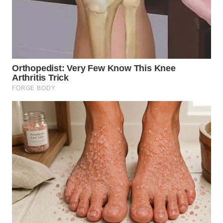
WN
TAPANULI
SELATAN
WN
TANJUNG
LESUNG
WN
KARO
WN
SIMALUNGUN
WN
LABUHANBATU
WN