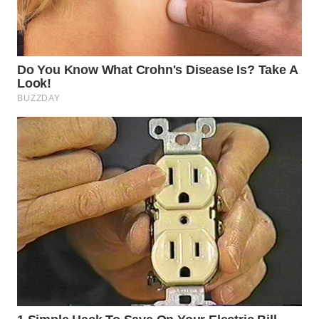
WN
INDRAMAYU
WN
KUNINGAN
WN
MAJALENGKA
WN
SUBANG
WN
SUKABUMI
WN
PURWAKARTA