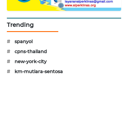
PORTAL
KONSUMEN
Trending
FORWAMKI
#
spanyol
ALPERKLINAS
#
cpns-thailand
FORJASIDA
#
new-york-city
#
km-mutiara-sentosa
TAMBANG
NEWS
SITUNGIR
NEWS
SIDIKALANG
NEWS