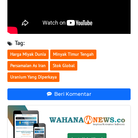
WN
BABEL
WN
SUMBAR
Tag:
Harga Miyak Dunia
Minyak Timur Tengah
WN
SUMSEL
Persamaian As Iran
Stok Global
Uranium Yang Diperkaya
WN
BENGKULU
Beri Komentar
WN
LAMPUNG
WN
JATENG