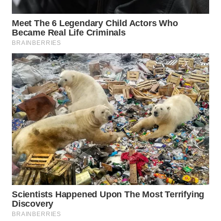
WN
TAPANULI
SELATAN
WN
TANJUNG
LESUNG
WN
KARO
WN
SIMALUNGUN
WN
LABUHANBATU
WN