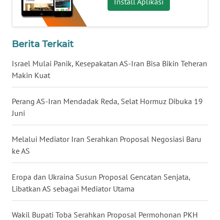
Install Aplikasi
WN
NUSANTARA
Berita Terkait
WN
JOGJA
Israel Mulai Panik, Kesepakatan AS-Iran Bisa Bikin Teheran
Makin Kuat
WN
JATIM
Perang AS-Iran Mendadak Reda, Selat Hormuz Dibuka 19
Juni
WN
BALI
Melalui Mediator Iran Serahkan Proposal Negosiasi Baru
ke AS
WN
KALBAR
Eropa dan Ukraina Susun Proposal Gencatan Senjata,
Libatkan AS sebagai Mediator Utama
WN
KALTENG
Wakil Bupati Toba Serahkan Proposal Permohonan PKH