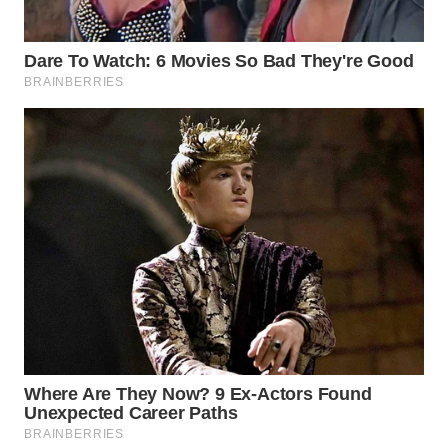
WN
NATUNA
WN
BINTAN
WN
MANDALIKA
WN
LIKUPANG
WN
LABUANBAJO
WN
BORNEO