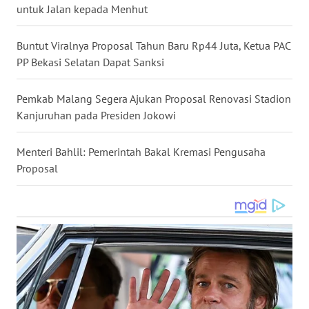
untuk Jalan kepada Menhut
WN
KALTARA
Buntut Viralnya Proposal Tahun Baru Rp44 Juta, Ketua PAC
PP Bekasi Selatan Dapat Sanksi
WN
KALSEL
Pemkab Malang Segera Ajukan Proposal Renovasi Stadion
Kanjuruhan pada Presiden Jokowi
WN
KALTIM
Menteri Bahlil: Pemerintah Bakal Kremasi Pengusaha
WN
Proposal
SULSEL
WN
GORONTALO
WN
SULUT