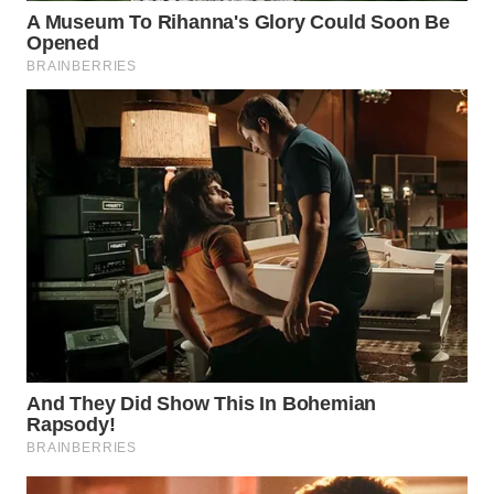
WN
BOGOR
WN
DEPOK
WN
TAPANULI
UTARA
WN
SAMOSIR
WN
PADANG
LAWAS