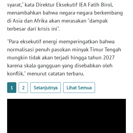
syarat," kata Direktur Eksekutif IEA Fatih Birol,
WN
menambahkan bahwa negara-negara berkembang
SERAMBI
di Asia dan Afrika akan merasakan "dampak
terbesar dari krisis ini".
WN
JAMBI
"Para eksekutif energi memperingatkan bahwa
normalisasi penuh pasokan minyak Timur Tengah
WN
mungkin tidak akan terjadi hingga tahun 2027
SULTRA
karena skala gangguan yang disebabkan oleh
konflik," menurut catatan terbaru.
WN
NTB
1
2
Selanjutnya
Lihat Semua
WN
SULTENG
WN
SULBAR