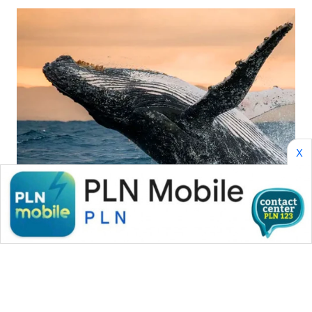
Wahana
Media
Group
WAHANA
NEWS
WAHANA
TANI
X
WAHANA
ADVOKAT
WAHANA
INFRASTRUKTUR
WAHANA
KONSUMEN