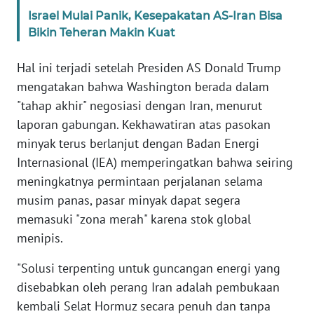
WN
Israel Mulai Panik, Kesepakatan AS-Iran Bisa
BANTEN
Bikin Teheran Makin Kuat
WN
Hal ini terjadi setelah Presiden AS Donald Trump
NTT
mengatakan bahwa Washington berada dalam
"tahap akhir" negosiasi dengan Iran, menurut
WN
laporan gabungan. Kekhawatiran atas pasokan
KEPRI
minyak terus berlanjut dengan Badan Energi
Internasional (IEA) memperingatkan bahwa seiring
WN
meningkatnya permintaan perjalanan selama
PAPUA
musim panas, pasar minyak dapat segera
memasuki "zona merah" karena stok global
WN
PAPUA
menipis.
BARAT
"Solusi terpenting untuk guncangan energi yang
WN
disebabkan oleh perang Iran adalah pembukaan
RIAU
kembali Selat Hormuz secara penuh dan tanpa