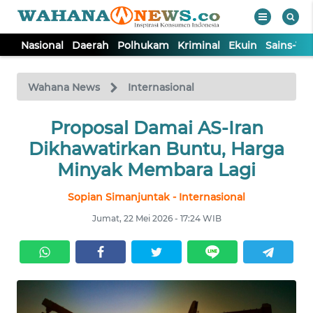
Nasional
Daerah
Polhukam
Kriminal
Ekuin
Sains-Te
WAHANA
Tutup
TV
Wahana News
Internasional
NASIONAL
Proposal Damai AS-Iran
Dikhawatirkan Buntu, Harga
DAERAH
Minyak Membara Lagi
Sopian Simanjuntak - Internasional
POLHUKAM
Jumat, 22 Mei 2026 - 17:24 WIB
KRIMINAL
EKUIN