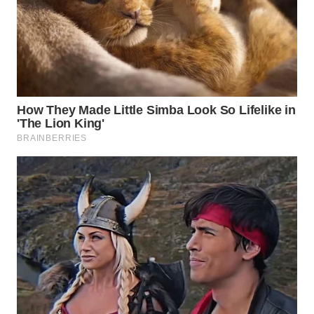
WN
PRIANGAN
TIMUR
WN
SEMARANG
WN
SOLO
WN
BOROBUDUR
WN
MADURA
WN
SURABAYA