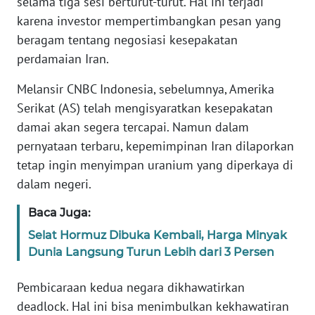
selama tiga sesi berturut-turut. Hal ini terjadi
Informasi
karena investor mempertimbangkan pesan yang
INDEKS
beragam tentang negosiasi kesepakatan
BERITA
perdamaian Iran.
Melansir CNBC Indonesia, sebelumnya, Amerika
KONTAK
KAMI
Serikat (AS) telah mengisyaratkan kesepakatan
damai akan segera tercapai. Namun dalam
INFO
pernyataan terbaru, kepemimpinan Iran dilaporkan
IKLAN
tetap ingin menyimpan uranium yang diperkaya di
dalam negeri.
TENTANG
KAMI
Baca Juga:
Selat Hormuz Dibuka Kembali, Harga Minyak
PEDOMAN
Dunia Langsung Turun Lebih dari 3 Persen
MEDIA
SIBER
Pembicaraan kedua negara dikhawatirkan
deadlock. Hal ini bisa menimbulkan kekhawatiran
REDAKSI