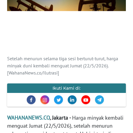
SAINS-TEKNO
KESEHATAN
INTERNASIONAL
SERBA-SERBI
Setelah menurun selama tiga sesi berturut-turut, harga
minyak duni kembali menguat Jumat (22/5/2026).
PENDIDIKAN
[WahanaNews.co/Ilutrasi]
OLAHRAGA
Ikuti Kami di:
OPINI
WAHANANEWS.CO
, Jakarta -
Harga minyak kembali
EDITORIAL
menguat Jumat (22/5/2026), setelah menurun