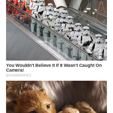
WN
INDRAMAYU
WN
KUNINGAN
WN
MAJALENGKA
WN
SUBANG
WN
SUKABUMI
WN
PURWAKARTA