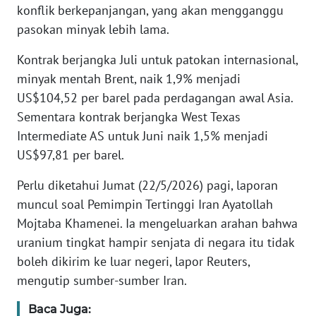
konflik berkepanjangan, yang akan mengganggu
pasokan minyak lebih lama.
KARIR
Kontrak berjangka Juli untuk patokan internasional,
DISCLAIMER
minyak mentah Brent, naik 1,9% menjadi
US$104,52 per barel pada perdagangan awal Asia.
Wahana
Sementara kontrak berjangka West Texas
News
Regional
Intermediate AS untuk Juni naik 1,5% menjadi
US$97,81 per barel.
WN
Perlu diketahui Jumat (22/5/2026) pagi, laporan
SUMUT
muncul soal Pemimpin Tertinggi Iran Ayatollah
Mojtaba Khamenei. Ia mengeluarkan arahan bahwa
WN
JAKARTA
uranium tingkat hampir senjata di negara itu tidak
boleh dikirim ke luar negeri, lapor Reuters,
WN
mengutip sumber-sumber Iran.
JABAR
Baca Juga: