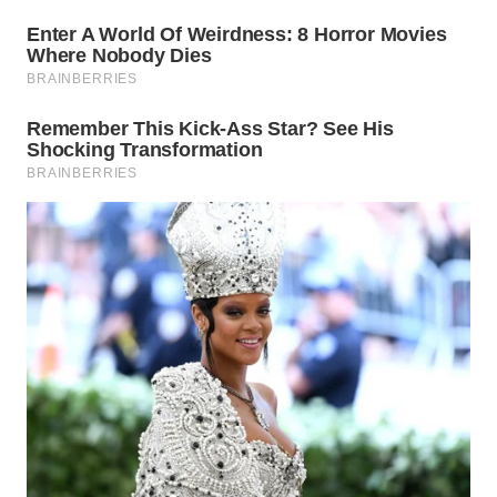
TAPANULI
TENGAH
WN DELI
SERDANG
WN
TEBING
TINGGI
WN
PAKPAK
WN
KARAWANG
WN
BEKASI