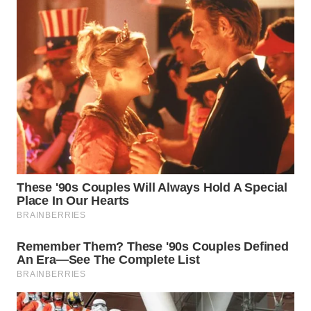
WN
SUMEDANG
WN
CIANJUR
WN
KEPULAUAN
SERIBU
WN
TANGERANG
WN
BINJAI
WN
CIREBON