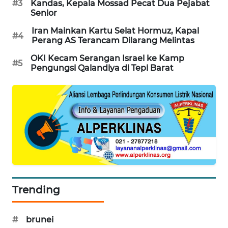
#3
Kandas, Kepala Mossad Pecat Dua Pejabat
PORTAL
Senior
KONSUMEN
Iran Mainkan Kartu Selat Hormuz, Kapal
#4
Perang AS Terancam Dilarang Melintas
FORWAMKI
OKI Kecam Serangan Israel ke Kamp
#5
Pengungsi Qalandiya di Tepi Barat
ALPERKLINAS
FORJASIDA
TAMBANG
NEWS
SITUNGIR
NEWS
Trending
SIDIKALANG
NEWS
#
brunei