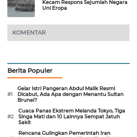
Kecam Respons Sejumlah Negara
Uni Eropa
MAWAKA
ID
KOMENTAR
MARTABAT
NET
PLN
WATCH
Berita Populer
MKLI
Gelar Istri Pangeran Abdul Malik Resmi
#1
Dicabut, Ada Apa dengan Menantu Sultan
LPKKI
Brunei?
LKKI
Cuaca Panas Ekstrem Melanda Tokyo, Tiga
#2
Singa Mati dan 10 Lainnya Sempat Jatuh
Sakit
KOPEKLIN
Rencana Gulingkan Pemerintah Iran