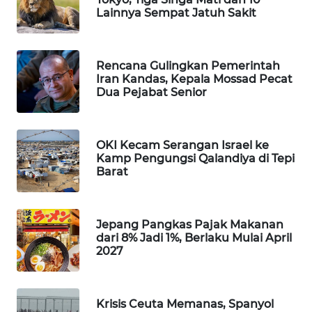
Lainnya Sempat Jatuh Sakit
WAHANA
DESA
WISATA
Rencana Gulingkan Pemerintah
Iran Kandas, Kepala Mossad Pecat
LAPAK
Dua Pejabat Senior
WAHANA
Wahana
Network
OKI Kecam Serangan Israel ke
Kamp Pengungsi Qalandiya di Tepi
Barat
KONSUMEN
LISTRIK
Jepang Pangkas Pajak Makanan
MASYARAKAT
dari 8% Jadi 1%, Berlaku Mulai April
KELISTRIKAN
2027
WALINKI
ID
Krisis Ceuta Memanas, Spanyol