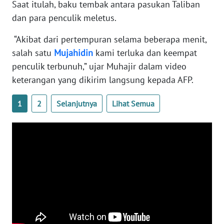
Saat itulah, baku tembak antara pasukan Taliban
WN
dan para penculik meletus.
BANTEN
“Akibat dari pertempuran selama beberapa menit,
WN
salah satu
Mujahidin
kami terluka dan keempat
NTT
penculik terbunuh,” ujar Muhajir dalam video
keterangan yang dikirim langsung kepada AFP.
WN
KEPRI
1
2
Selanjutnya
Lihat Semua
WN
PAPUA
WN
PAPUA
BARAT
WN
RIAU