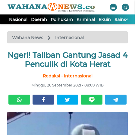
Nasional
Daerah
Polhukam
Kriminal
Ekuin
Sains-Te
WAHANA
Tutup
TV
Wahana News
Internasional
Ngeri! Taliban Gantung Jasad 4
NASIONAL
Penculik di Kota Herat
DAERAH
Redaksi - Internasional
Minggu, 26 September 2021 - 08:09 WIB
POLHUKAM
KRIMINAL
EKUIN