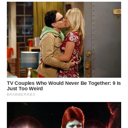
WN
SUMEDANG
WN
CIANJUR
WN
KEPULAUAN
SERIBU
WN
TANGERANG
WN
BINJAI
WN
CIREBON