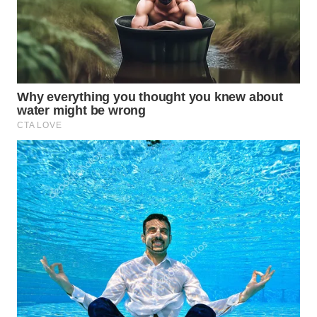
TAPANULI
TENGAH
WN DELI
SERDANG
WN
TEBING
TINGGI
WN
PAKPAK
WN
KARAWANG
WN
BEKASI