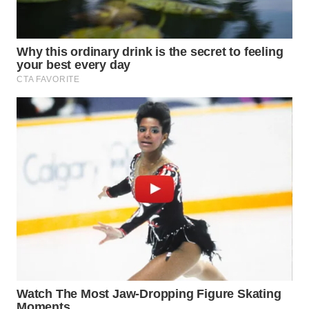
WN
PRIANGAN
TIMUR
WN
SEMARANG
WN
SOLO
WN
BOROBUDUR
WN
MADURA
WN
SURABAYA