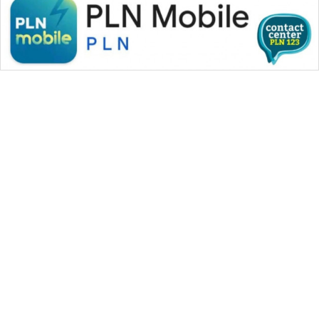
WAHANA MEDIA GROUP
|
|
|
WAHANA NEWS co
WAHANA TANI
WAHANA ADVOKAT
|
|
WAHANA INFRASTRUKTUR
WAHANA KONSUMEN
|
|
|
WAHANA LISTRIK
WAHANA TRAVEL
WAHANA TV
|
|
|
WAHANANEWS id
WAHANANEWS CO ID
WAHANANEWS NET