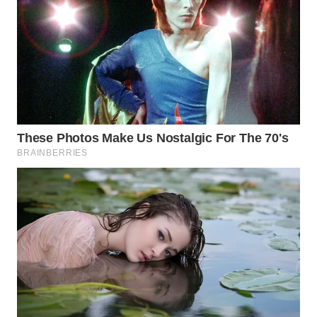
WN
INDRAMAYU
WN
KUNINGAN
WN
MAJALENGKA
WN
SUBANG
WN
SUKABUMI
WN
PURWAKARTA