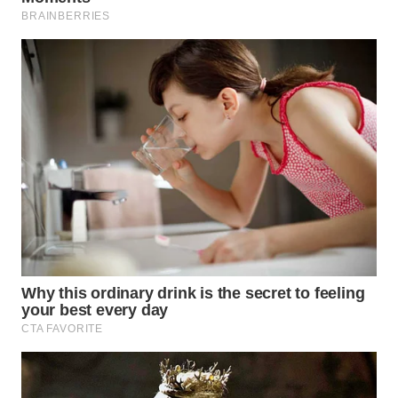
WN
NATUNA
WN
BINTAN
WN
MANDALIKA
WN
LIKUPANG
WN
LABUANBAJO
WN
BORNEO