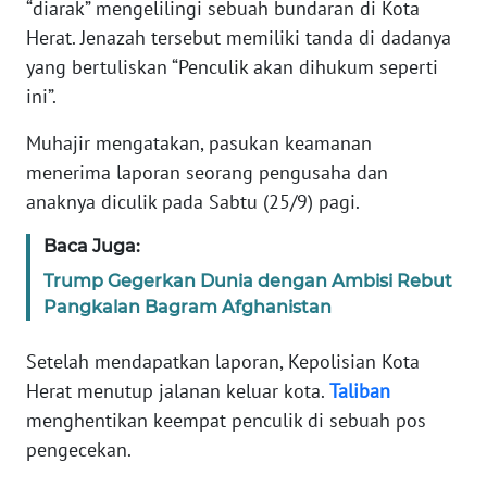
“diarak” mengelilingi sebuah bundaran di Kota
Herat. Jenazah tersebut memiliki tanda di dadanya
KARIR
yang bertuliskan “Penculik akan dihukum seperti
ini”.
DISCLAIMER
Muhajir mengatakan, pasukan keamanan
Wahana
menerima laporan seorang pengusaha dan
News
anaknya diculik pada Sabtu (25/9) pagi.
Regional
Baca Juga:
WN
Trump Gegerkan Dunia dengan Ambisi Rebut
SUMUT
Pangkalan Bagram Afghanistan
WN
Setelah mendapatkan laporan, Kepolisian Kota
JAKARTA
Herat menutup jalanan keluar kota.
Taliban
menghentikan keempat penculik di sebuah pos
WN
pengecekan.
JABAR