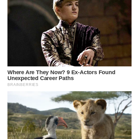
Wahana
Media
Group
WAHANA
NEWS
WAHANA
TANI
WAHANA
ADVOKAT
WAHANA
INFRASTRUKTUR
WAHANA
KONSUMEN