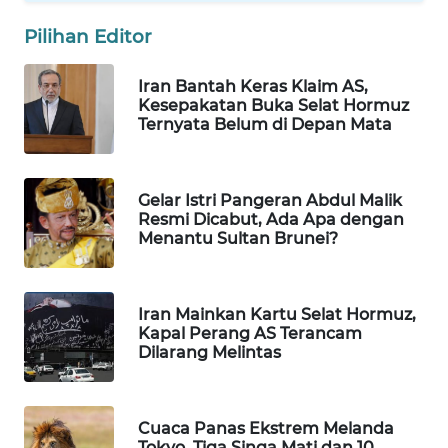
WAHANA
Pilihan Editor
SPORT
Iran Bantah Keras Klaim AS,
WAHANA
Kesepakatan Buka Selat Hormuz
UMKM
Ternyata Belum di Depan Mata
WAHANA
SELEB
Gelar Istri Pangeran Abdul Malik
Resmi Dicabut, Ada Apa dengan
Menantu Sultan Brunei?
WAHANA
PERSONA
Iran Mainkan Kartu Selat Hormuz,
WAHANA
Kapal Perang AS Terancam
OTOMOTIF
Dilarang Melintas
WAHANA
HEALTH
Cuaca Panas Ekstrem Melanda
Tokyo, Tiga Singa Mati dan 10