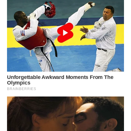
WN
MALUKU
WN
MALUT
WN
DAIRI
WN
DANAU
TOBA
WN
NIAS
WN
LANGKAT