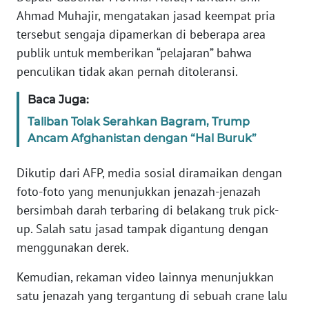
Informasi
Ahmad Muhajir, mengatakan jasad keempat pria
tersebut sengaja dipamerkan di beberapa area
INDEKS
BERITA
publik untuk memberikan “pelajaran” bahwa
penculikan tidak akan pernah ditoleransi.
KONTAK
Baca Juga:
KAMI
Taliban Tolak Serahkan Bagram, Trump
INFO
Ancam Afghanistan dengan “Hal Buruk”
IKLAN
Dikutip dari AFP, media sosial diramaikan dengan
TENTANG
foto-foto yang menunjukkan jenazah-jenazah
KAMI
bersimbah darah terbaring di belakang truk pick-
up. Salah satu jasad tampak digantung dengan
PEDOMAN
menggunakan derek.
MEDIA
SIBER
Kemudian, rekaman video lainnya menunjukkan
satu jenazah yang tergantung di sebuah crane lalu
REDAKSI