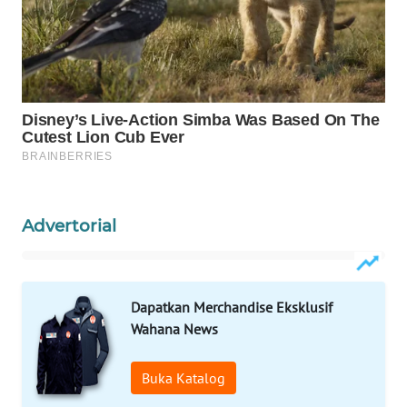
WAHANA
LISTRIK
WAHANA
TRAVEL
WAHANA
TV
Advertorial
WAHANANEWS
ID
WAHANANEWS
Dapatkan Merchandise Eksklusif
CO ID
Wahana News
WAHANANEWS
Buka Katalog
NET