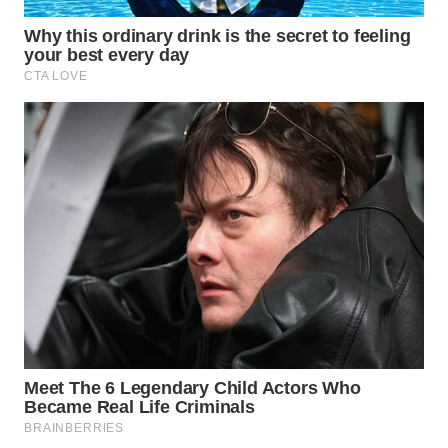
WN
BOGOR
WN
DEPOK
WN
TAPANULI
UTARA
WN
SAMOSIR
WN
PADANG
LAWAS