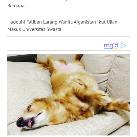
Bernapas
WN
NUSANTARA
Hadeuh! Taliban Larang Wanita Afganistan Ikut Ujian
Masuk Universitas Swasta
WN
JOGJA
WN
JATIM
WN
BALI
WN
KALBAR
WN
KALTENG