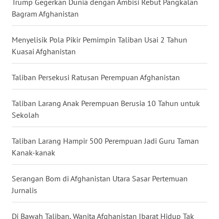
Trump Gegerkan Dunia dengan Ambisi Rebut Pangkalan
Bagram Afghanistan
WN
BABEL
Menyelisik Pola Pikir Pemimpin Taliban Usai 2 Tahun
WN
Kuasai Afghanistan
SUMBAR
Taliban Persekusi Ratusan Perempuan Afghanistan
WN
SUMSEL
Taliban Larang Anak Perempuan Berusia 10 Tahun untuk
Sekolah
WN
BENGKULU
Taliban Larang Hampir 500 Perempuan Jadi Guru Taman
Kanak-kanak
WN
LAMPUNG
Serangan Bom di Afghanistan Utara Sasar Pertemuan
Jurnalis
WN
JATENG
Di Bawah Taliban, Wanita Afghanistan Ibarat Hidup Tak