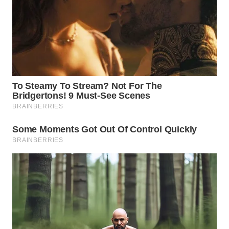
WN
TAPANULI
SELATAN
WN
TANJUNG
LESUNG
WN
KARO
WN
SIMALUNGUN
WN
LABUHANBATU
WN