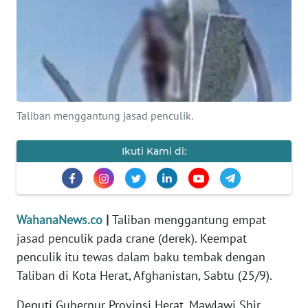
SAINS-TEKNO
KESEHATAN
INTERNASIONAL
Taliban menggantung jasad penculik.
SERBA-SERBI
Ikuti Kami di:
PENDIDIKAN
OLAHRAGA
WahanaNews.co
|
Taliban menggantung empat
jasad penculik pada crane (derek). Keempat
OPINI
penculik itu tewas dalam baku tembak dengan
Taliban di Kota Herat, Afghanistan, Sabtu (25/9).
EDITORIAL
Deputi Gubernur Provinsi Herat, Mawlawi Shir