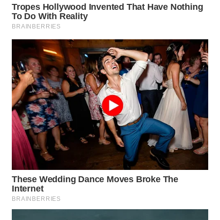
WN
KALTARA
WN
KALSEL
WN
KALTIM
WN
SULSEL
WN
GORONTALO
WN
SULUT