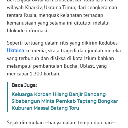
Informasi
wilayah Kharkiv, Ukraina Timur, dari cengkeraman
tentara Rusia, menguak kejahatan terhadap
INDEKS
BERITA
kemanusiaan yang selama ini ditutupi melalui
blokade informasi.
KONTAK
KAMI
Seperti tertuang dalam rilis yang dikirim Kedubes
Ukraina
ke media, skala tragedi dan jumlah mereka
INFO
yang terbunuh dan disiksa di kota Izium bahkan
IKLAN
melampaui pembantaian Bucha, Oblast, yang
mencapai 1.300 korban.
TENTANG
KAMI
Baca Juga:
Keluarga Korban Hilang Banjir Bandang
PEDOMAN
Sibabangun Minta Pemkab Tapteng Bongkar
MEDIA
Kuburan Massal Batang Toru
SIBER
Sejak ditemukan --hanya dalam tempo dua hari--
REDAKSI