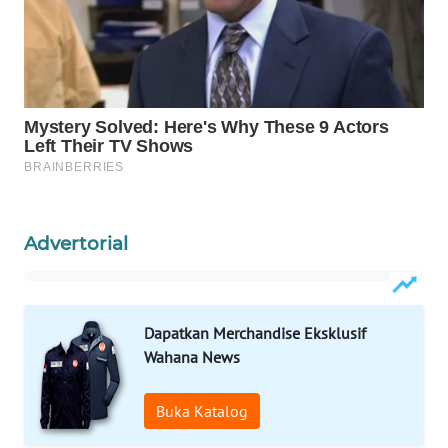
Wahana
Media
Group
WAHANA
NEWS
WAHANA
TANI
Advertorial
WAHANA
ADVOKAT
WAHANA
Dapatkan Merchandise Eksklusif
INFRASTRUKTUR
Wahana News
WAHANA
Buka Katalog
KONSUMEN