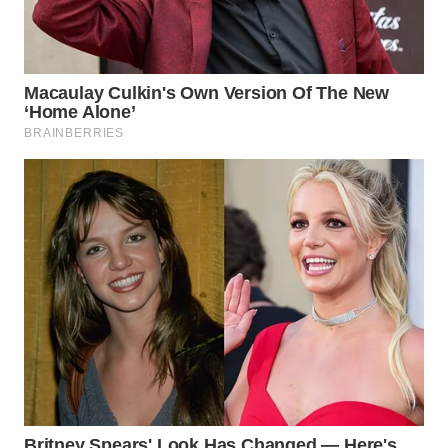
WN
KALTARA
WN
KALSEL
WN
KALTIM
WN
SULSEL
WN
GORONTALO
WN
SULUT