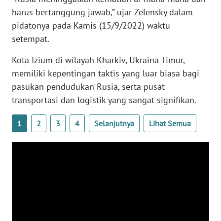
WN
harus bertanggung jawab,” ujar Zelensky dalam
BANTEN
pidatonya pada Kamis (15/9/2022) waktu
setempat.
WN
NTT
Kota Izium di wilayah Kharkiv, Ukraina Timur,
memiliki kepentingan taktis yang luar biasa bagi
WN
pasukan pendudukan Rusia, serta pusat
KEPRI
transportasi dan logistik yang sangat signifikan.
WN
1
2
3
4
Selanjutnya
Lihat Semua
PAPUA
WN
PAPUA
BARAT
WN
RIAU