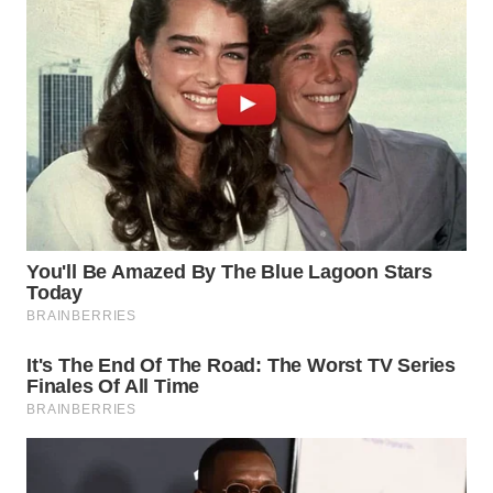
WN
TAPANULI
SELATAN
WN
TANJUNG
LESUNG
WN
KARO
WN
SIMALUNGUN
WN
LABUHANBATU
WN