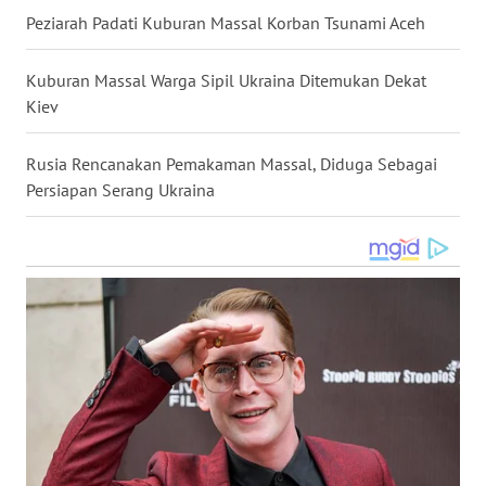
Peziarah Padati Kuburan Massal Korban Tsunami Aceh
WN
NUSANTARA
Kuburan Massal Warga Sipil Ukraina Ditemukan Dekat
Kiev
WN
JOGJA
Rusia Rencanakan Pemakaman Massal, Diduga Sebagai
WN
Persiapan Serang Ukraina
JATIM
WN
BALI
WN
KALBAR
WN
KALTENG