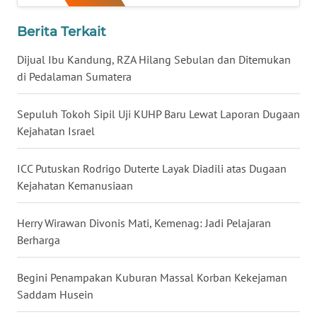
WN
Berita Terkait
BABEL
Dijual Ibu Kandung, RZA Hilang Sebulan dan Ditemukan
WN
di Pedalaman Sumatera
SUMBAR
Sepuluh Tokoh Sipil Uji KUHP Baru Lewat Laporan Dugaan
WN
Kejahatan Israel
SUMSEL
ICC Putuskan Rodrigo Duterte Layak Diadili atas Dugaan
WN
Kejahatan Kemanusiaan
BENGKULU
Herry Wirawan Divonis Mati, Kemenag: Jadi Pelajaran
WN
Berharga
LAMPUNG
Begini Penampakan Kuburan Massal Korban Kekejaman
WN
Saddam Husein
JATENG