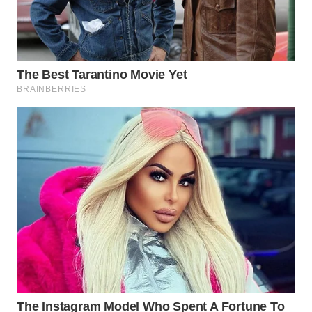
WN
INDRAMAYU
WN
KUNINGAN
WN
MAJALENGKA
WN
SUBANG
WN
SUKABUMI
WN
PURWAKARTA