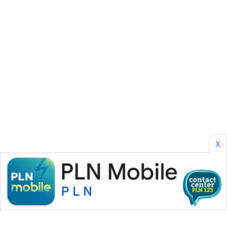
SONYA
ASA
NEWS
X