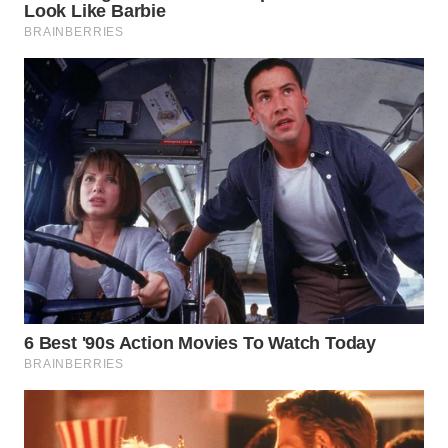
WN
PRIANGAN
TIMUR
WN
SEMARANG
WN
SOLO
WN
BOROBUDUR
WN
MADURA
WN
SURABAYA