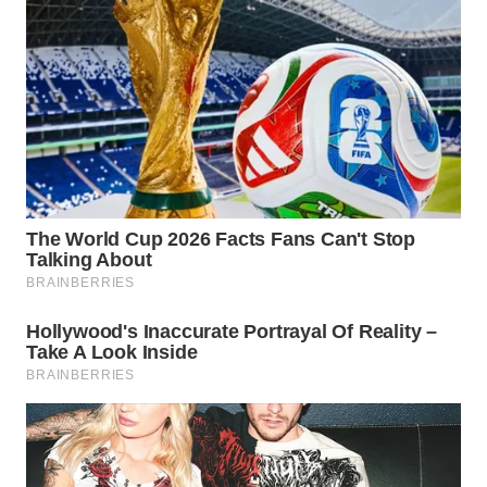
WN
BOGOR
WN
DEPOK
WN
TAPANULI
UTARA
WN
SAMOSIR
WN
PADANG
LAWAS