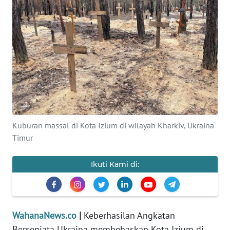
SAINS-TEKNO
KESEHATAN
INTERNASIONAL
SERBA-SERBI
PENDIDIKAN
Kuburan massal di Kota Izium di wilayah Kharkiv, Ukraina
Timur
OLAHRAGA
Ikuti Kami di:
OPINI
EDITORIAL
WahanaNews.co
|
Keberhasilan Angkatan
Bersenjata Ukraina membebaskan Kota Izium di