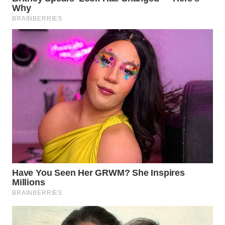
WN
MALUKU
WN
MALUT
WN
DAIRI
WN
DANAU
TOBA
WN
NIAS
WN
LANGKAT