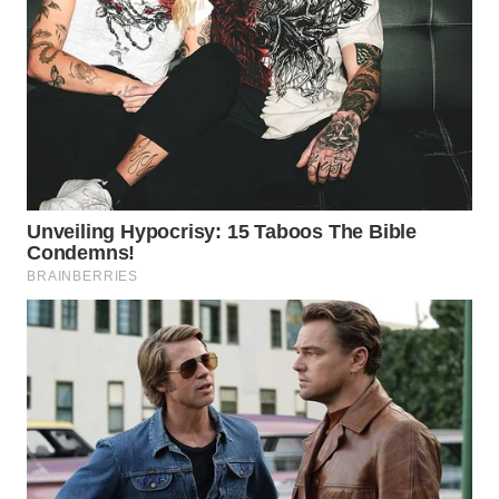
WN
SUMEDANG
WN
CIANJUR
WN
KEPULAUAN
SERIBU
WN
TANGERANG
WN
BINJAI
WN
CIREBON