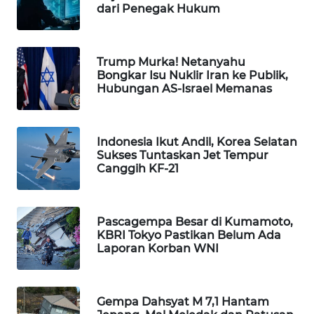
dari Penegak Hukum
WAHANA
SPORT
Trump Murka! Netanyahu
WAHANA
Bongkar Isu Nuklir Iran ke Publik,
UMKM
Hubungan AS-Israel Memanas
WAHANA
SELEB
Indonesia Ikut Andil, Korea Selatan
Sukses Tuntaskan Jet Tempur
Canggih KF-21
WAHANA
PERSONA
Pascagempa Besar di Kumamoto,
WAHANA
KBRI Tokyo Pastikan Belum Ada
OTOMOTIF
Laporan Korban WNI
WAHANA
HEALTH
Gempa Dahsyat M 7,1 Hantam