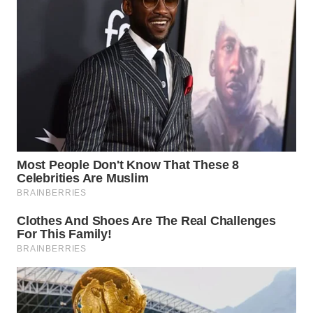
TAPANULI
TENGAH
WN DELI
SERDANG
WN
TEBING
TINGGI
WN
PAKPAK
WN
KARAWANG
WN
BEKASI