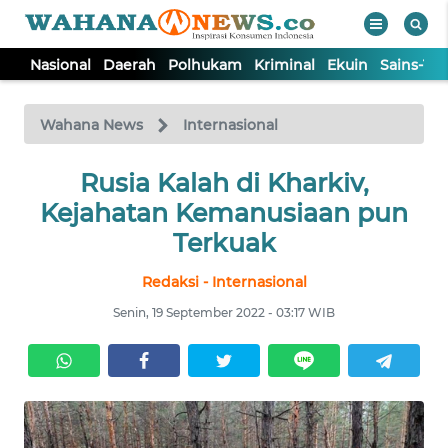
Nasional
Daerah
Polhukam
Kriminal
Ekuin
Sains-Te
WAHANA
Tutup
TV
Wahana News
Internasional
NASIONAL
Rusia Kalah di Kharkiv,
Kejahatan Kemanusiaan pun
DAERAH
Terkuak
Redaksi - Internasional
POLHUKAM
Senin, 19 September 2022 - 03:17 WIB
KRIMINAL
EKUIN