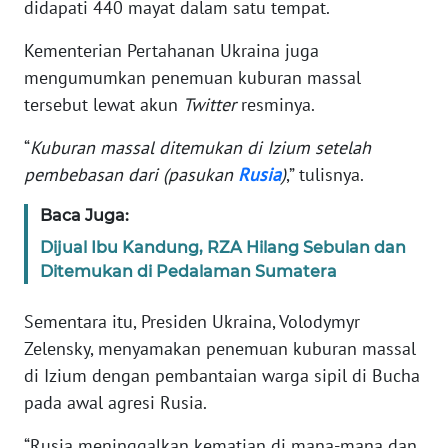
didapati 440 mayat dalam satu tempat.
KARIR
Kementerian Pertahanan Ukraina juga
mengumumkan penemuan kuburan massal
DISCLAIMER
tersebut lewat akun
Twitter
resminya.
“
Kuburan massal ditemukan di Izium setelah
Wahana
News
pembebasan dari (pasukan
Rusia
)
,” tulisnya.
Regional
Baca Juga:
WN
Dijual Ibu Kandung, RZA Hilang Sebulan dan
SUMUT
Ditemukan di Pedalaman Sumatera
WN
Sementara itu, Presiden Ukraina, Volodymyr
JAKARTA
Zelensky, menyamakan penemuan kuburan massal
di Izium dengan pembantaian warga sipil di Bucha
WN
pada awal agresi Rusia.
JABAR
“Rusia meninggalkan kematian di mana-mana dan