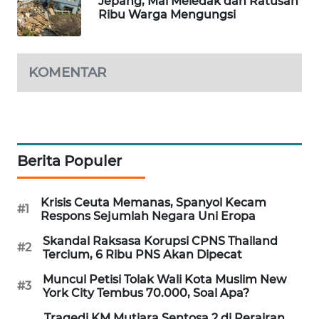
Jepang, Mal Meledak dan Ratusan
Ribu Warga Mengungsi
WAHANA
DESA
WISATA
KOMENTAR
LAPAK
WAHANA
Wahana
Network
Berita Populer
KONSUMEN
LISTRIK
Krisis Ceuta Memanas, Spanyol Kecam
#1
Respons Sejumlah Negara Uni Eropa
MASYARAKAT
Skandal Raksasa Korupsi CPNS Thailand
#2
KELISTRIKAN
Tercium, 6 Ribu PNS Akan Dipecat
Muncul Petisi Tolak Wali Kota Muslim New
#3
WALINKI
York City Tembus 70.000, Soal Apa?
ID
Tragedi KM Mutiara Sentosa 2 di Perairan