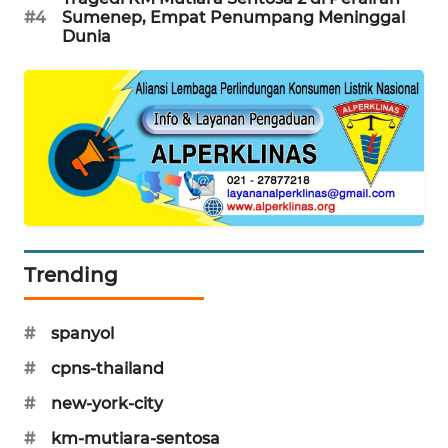
#4
Sumenep, Empat Penumpang Meninggal
MAWAKA
Dunia
ID
MARTABAT
NET
PLN
WATCH
MKLI
Trending
LPKKI
#
spanyol
LKKI
#
cpns-thailand
#
new-york-city
KOPEKLIN
#
km-mutiara-sentosa