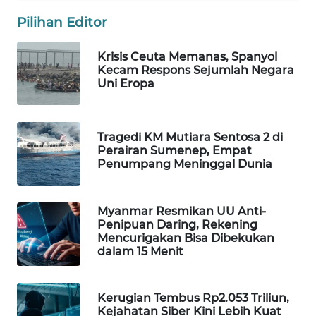
Pilihan Editor
WAHANA
LISTRIK
Krisis Ceuta Memanas, Spanyol
Kecam Respons Sejumlah Negara
WAHANA
Uni Eropa
TRAVEL
WAHANA
Tragedi KM Mutiara Sentosa 2 di
TV
Perairan Sumenep, Empat
Penumpang Meninggal Dunia
WAHANANEWS
ID
Myanmar Resmikan UU Anti-
Penipuan Daring, Rekening
WAHANANEWS
Mencurigakan Bisa Dibekukan
CO ID
dalam 15 Menit
WAHANANEWS
NET
Kerugian Tembus Rp2.053 Triliun,
Kejahatan Siber Kini Lebih Kuat