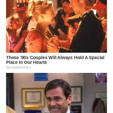
WN
NATUNA
WN
BINTAN
WN
MANDALIKA
WN
LIKUPANG
WN
LABUANBAJO
WN
BORNEO