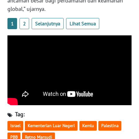
ancaman besar bagi perdamaian dan keamanan
global,” ujarnya.
WN
SERAMBI
1
2
Selanjutnya
Lihat Semua
WN
JAMBI
WN
SULTRA
WN
NTB
WN
SULTENG
Tag:
WN
Israel
Kementerian Luar Negeri
Kemlu
Palestina
SULBAR
PBB
Retno Marsudi