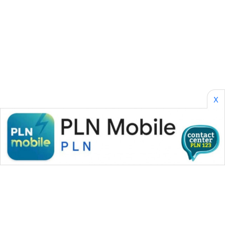
SONYA
ASA
NEWS
X