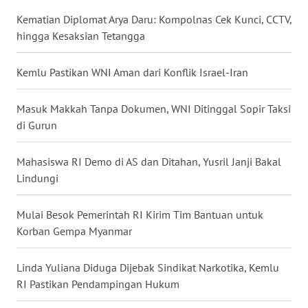
WN
Kematian Diplomat Arya Daru: Kompolnas Cek Kunci, CCTV,
NUSANTARA
hingga Kesaksian Tetangga
WN
Kemlu Pastikan WNI Aman dari Konflik Israel-Iran
JOGJA
Masuk Makkah Tanpa Dokumen, WNI Ditinggal Sopir Taksi
WN
di Gurun
JATIM
Mahasiswa RI Demo di AS dan Ditahan, Yusril Janji Bakal
WN
Lindungi
BALI
Mulai Besok Pemerintah RI Kirim Tim Bantuan untuk
WN
Korban Gempa Myanmar
KALBAR
Linda Yuliana Diduga Dijebak Sindikat Narkotika, Kemlu
WN
RI Pastikan Pendampingan Hukum
KALTENG