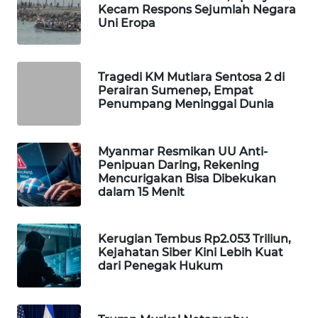
Kecam Respons Sejumlah Negara
WAHANA
Uni Eropa
LISTRIK
WAHANA
Tragedi KM Mutiara Sentosa 2 di
TRAVEL
Perairan Sumenep, Empat
Penumpang Meninggal Dunia
WAHANA
TV
Myanmar Resmikan UU Anti-
Penipuan Daring, Rekening
Mencurigakan Bisa Dibekukan
WAHANANEWS
dalam 15 Menit
ID
WAHANANEWS
Kerugian Tembus Rp2.053 Triliun,
CO ID
Kejahatan Siber Kini Lebih Kuat
dari Penegak Hukum
WAHANANEWS
NET