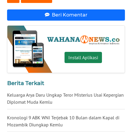
WN
Beri Komentar
BABEL
WN
SUMBAR
WN
Install Aplikasi
SUMSEL
WN
BENGKULU
Berita Terkait
Keluarga Arya Daru Ungkap Teror Misterius Usai Kepergian
WN
Diplomat Muda Kemlu
LAMPUNG
Kronologi 9 ABK WNI Terjebak 10 Bulan dalam Kapal di
WN
JATENG
Mozambik Diungkap Kemlu