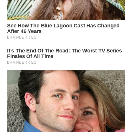
WN
PRIANGAN
TIMUR
WN
SEMARANG
WN
SOLO
WN
BOROBUDUR
WN
MADURA
WN
SURABAYA