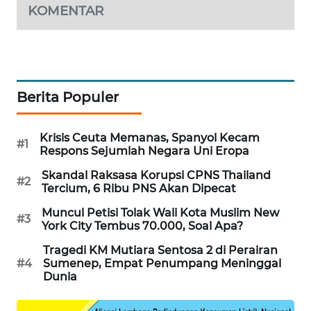
KOMENTAR
WAHANA
DESA
WISATA
LAPAK
Berita Populer
WAHANA
Wahana
Krisis Ceuta Memanas, Spanyol Kecam
Network
#1
Respons Sejumlah Negara Uni Eropa
Skandal Raksasa Korupsi CPNS Thailand
KONSUMEN
#2
Tercium, 6 Ribu PNS Akan Dipecat
LISTRIK
Muncul Petisi Tolak Wali Kota Muslim New
#3
York City Tembus 70.000, Soal Apa?
MASYARAKAT
KELISTRIKAN
Tragedi KM Mutiara Sentosa 2 di Perairan
#4
Sumenep, Empat Penumpang Meninggal
Dunia
WALINKI
ID