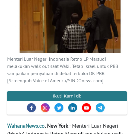
SAINS-TEKNO
KESEHATAN
INTERNASIONAL
SERBA-SERBI
Menteri Luar Negeri Indonesia Retno LP Marsudi
melakukan walk out saat Wakil Tetap Israel untuk PBB
PENDIDIKAN
sampaikan pernyataan di debat terbuka DK PBB.
[Screengrab Voice of America/SINDOnews.com]
OLAHRAGA
Ikuti Kami di:
OPINI
EDITORIAL
WahanaNews.co
, New York -
Menteri Luar Negeri
(Menlu) Indonesia Retno Marsudi melakukan walk