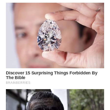
WN
BOGOR
WN
DEPOK
WN
TAPANULI
UTARA
WN
SAMOSIR
WN
PADANG
LAWAS