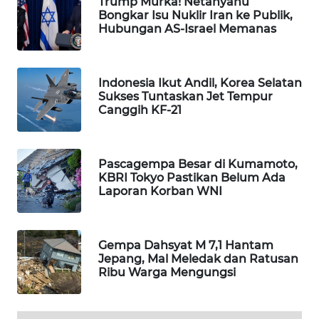
Trump Murka! Netanyahu
Bongkar Isu Nuklir Iran ke Publik,
WAHANA
Hubungan AS-Israel Memanas
SPORT
WAHANA
Indonesia Ikut Andil, Korea Selatan
UMKM
Sukses Tuntaskan Jet Tempur
Canggih KF-21
WAHANA
SELEB
Pascagempa Besar di Kumamoto,
WAHANA
KBRI Tokyo Pastikan Belum Ada
PERSONA
Laporan Korban WNI
WAHANA
OTOMOTIF
Gempa Dahsyat M 7,1 Hantam
Jepang, Mal Meledak dan Ratusan
Ribu Warga Mengungsi
WAHANA
HEALTH