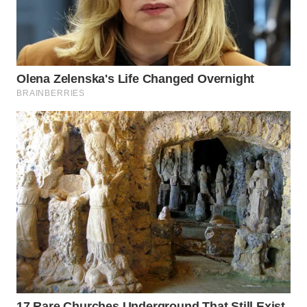
WN
TAPANULI
SELATAN
WN
TANJUNG
LESUNG
WN
KARO
WN
SIMALUNGUN
WN
LABUHANBATU
WN