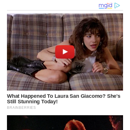
WN
KALTARA
WN
KALSEL
WN
KALTIM
WN
SULSEL
WN
GORONTALO
WN
SULUT