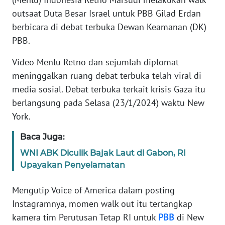
Informasi
outsaat Duta Besar Israel untuk PBB Gilad Erdan
INDEKS
berbicara di debat terbuka Dewan Keamanan (DK)
BERITA
PBB.
Video Menlu Retno dan sejumlah diplomat
KONTAK
KAMI
meninggalkan ruang debat terbuka telah viral di
media sosial. Debat terbuka terkait krisis Gaza itu
INFO
berlangsung pada Selasa (23/1/2024) waktu New
IKLAN
York.
Baca Juga:
TENTANG
KAMI
WNI ABK Diculik Bajak Laut di Gabon, RI
Upayakan Penyelamatan
PEDOMAN
MEDIA
Mengutip Voice of America dalam posting
SIBER
Instagramnya, momen walk out itu tertangkap
kamera tim Perutusan Tetap RI untuk
PBB
di New
REDAKSI