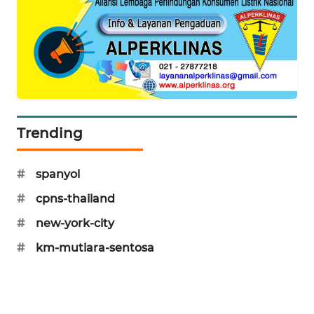
MAWAKA
ID
MARTABAT
NET
PLN
Trending
WATCH
#
spanyol
MKLI
#
cpns-thailand
LPKKI
#
new-york-city
#
km-mutiara-sentosa
LKKI
KOPEKLIN