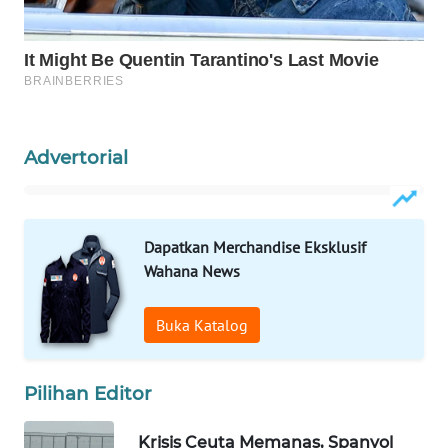
Wahana
Media
Group
WAHANA
NEWS
Advertorial
WAHANA
TANI
Dapatkan Merchandise Eksklusif
WAHANA
Wahana News
ADVOKAT
Buka Katalog
WAHANA
INFRASTRUKTUR
Pilihan Editor
WAHANA
KONSUMEN
Krisis Ceuta Memanas, Spanyol