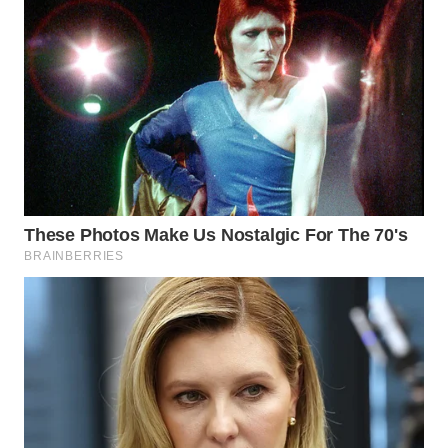
WN
MALUKU
WN
MALUT
WN
DAIRI
WN
DANAU
TOBA
WN
NIAS
WN
LANGKAT