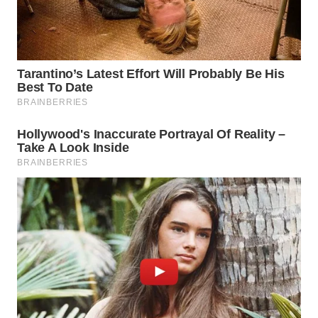
WN
INDRAMAYU
WN
KUNINGAN
WN
MAJALENGKA
WN
SUBANG
WN
SUKABUMI
WN
PURWAKARTA