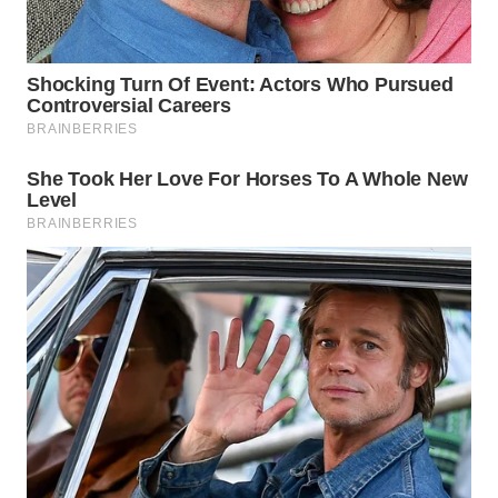
WN
NATUNA
WN
BINTAN
WN
MANDALIKA
WN
LIKUPANG
WN
LABUANBAJO
WN
BORNEO