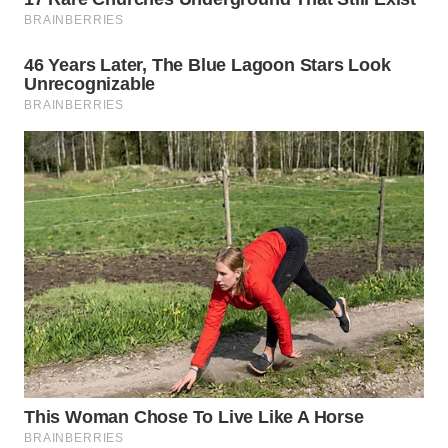
TAPANULI
TENGAH
WN DELI
SERDANG
WN
TEBING
TINGGI
WN
PAKPAK
WN
KARAWANG
WN
BEKASI