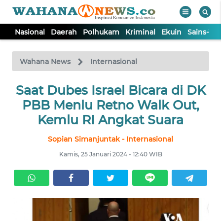
Nasional
Daerah
Polhukam
Kriminal
Ekuin
Sains-Te
WAHANA
Tutup
TV
Wahana News
Internasional
NASIONAL
Saat Dubes Israel Bicara di DK
PBB Menlu Retno Walk Out,
DAERAH
Kemlu RI Angkat Suara
Sopian Simanjuntak - Internasional
POLHUKAM
Kamis, 25 Januari 2024 - 12:40 WIB
KRIMINAL
EKUIN