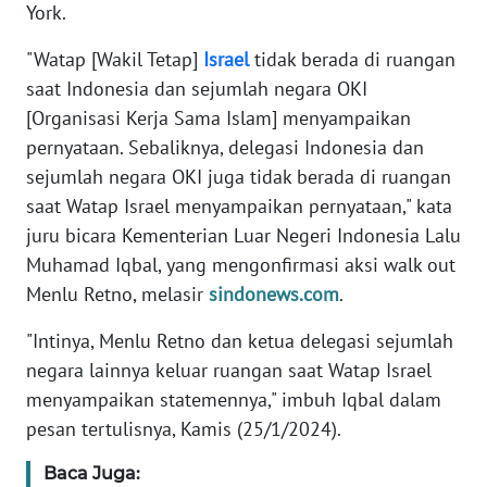
York.
KARIR
"Watap [Wakil Tetap]
Israel
tidak berada di ruangan
saat Indonesia dan sejumlah negara OKI
DISCLAIMER
[Organisasi Kerja Sama Islam] menyampaikan
pernyataan. Sebaliknya, delegasi Indonesia dan
Wahana
sejumlah negara OKI juga tidak berada di ruangan
News
saat Watap Israel menyampaikan pernyataan," kata
Regional
juru bicara Kementerian Luar Negeri Indonesia Lalu
Muhamad Iqbal, yang mengonfirmasi aksi walk out
WN
SUMUT
Menlu Retno, melasir
sindonews.com
.
"Intinya, Menlu Retno dan ketua delegasi sejumlah
WN
JAKARTA
negara lainnya keluar ruangan saat Watap Israel
menyampaikan statemennya," imbuh Iqbal dalam
WN
pesan tertulisnya, Kamis (25/1/2024).
JABAR
Baca Juga: