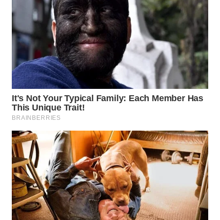
WN
SUMEDANG
WN
CIANJUR
WN
KEPULAUAN
SERIBU
WN
TANGERANG
WN
BINJAI
WN
CIREBON