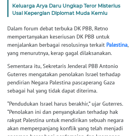
WN
Keluarga Arya Daru Ungkap Teror Misterius
BANTEN
Usai Kepergian Diplomat Muda Kemlu
WN
Dalam forum debat terbuka DK PBB, Retno
NTT
mempertanyakan keseriusan DK PBB untuk
menjalankan berbagai resolusinya terkait
Palestina
,
WN
yang menurutnya, kerap gagal dilaksanakan.
KEPRI
Sementara itu, Sekretaris Jenderal PBB Antonio
WN
Guterres mengatakan penolakan Israel terhadap
PAPUA
pendirian Negara Palestina pascaperang Gaza
sebagai hal yang tidak dapat diterima.
WN
PAPUA
“Pendudukan Israel harus berakhir,” ujar Guterres.
BARAT
“Penolakan ini dan penyangkalan terhadap hak
rakyat Palestina untuk mendirikan sebuah negara
WN
akan memperpanjang konflik yang telah menjadi
RIAU