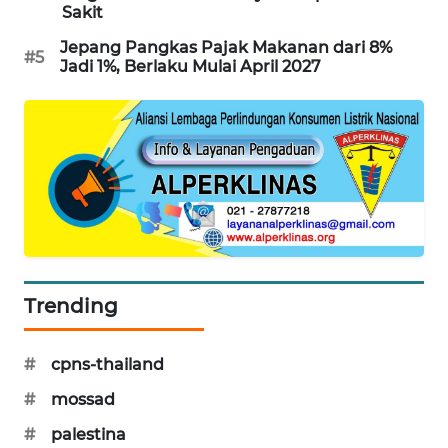
Sakit
PORTAL
KONSUMEN
Jepang Pangkas Pajak Makanan dari 8%
#5
Jadi 1%, Berlaku Mulai April 2027
FORWAMKI
ALPERKLINAS
FORJASIDA
TAMBANG
NEWS
Trending
SITUNGIR
NEWS
#
cpns-thailand
#
mossad
SIDIKALANG
NEWS
#
palestina