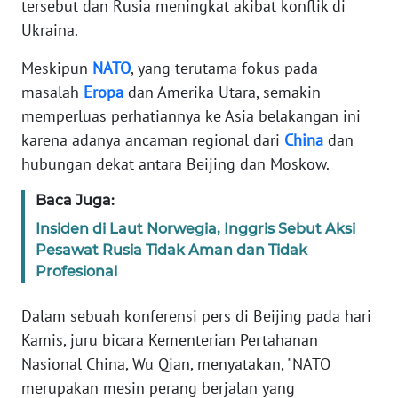
tersebut dan Rusia meningkat akibat konflik di
Informasi
Ukraina.
INDEKS
BERITA
Meskipun
NATO
, yang terutama fokus pada
masalah
Eropa
dan Amerika Utara, semakin
KONTAK
memperluas perhatiannya ke Asia belakangan ini
KAMI
karena adanya ancaman regional dari
China
dan
hubungan dekat antara Beijing dan Moskow.
INFO
IKLAN
Baca Juga:
Insiden di Laut Norwegia, Inggris Sebut Aksi
TENTANG
Pesawat Rusia Tidak Aman dan Tidak
KAMI
Profesional
PEDOMAN
Dalam sebuah konferensi pers di Beijing pada hari
MEDIA
Kamis, juru bicara Kementerian Pertahanan
SIBER
Nasional China, Wu Qian, menyatakan, "NATO
merupakan mesin perang berjalan yang
REDAKSI