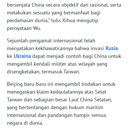
bersenjata China secara objektif dan rasional, serta
WN
BANTEN
melakukan sesuatu yang bermanfaat bagi
perdamaian dunia,” tulis Xihua mengutip
WN
pernyataan Wu.
NTT
Sejumlah pengamat internasional telah
WN
menyatakan kekhawatirannya bahwa invasi
Rusia
KEPRI
ke
Ukraina
dapat menjadi contoh bagi China untuk
mengambil kendali militer atas wilayah yang
WN
disengketakan, termasuk Taiwan.
PAPUA
Beijing baru-baru ini mengambil tindakan untuk
WN
menegaskan klaim kedaulatannya atas Selat
PAPUA
Taiwan dan sebagian besar Laut China Selatan,
BARAT
yang bertentangan dengan hukum maritim
internasional dan pandangan hampir semua
WN
negara di dunia.
RIAU