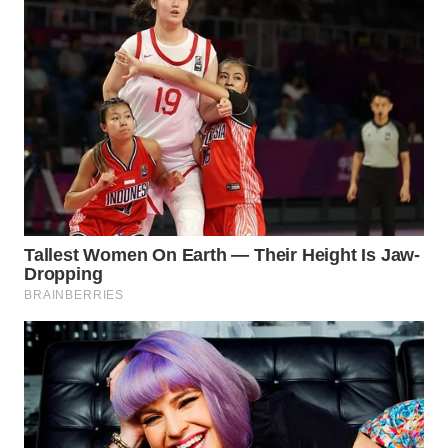
WN
BOGOR
WN
DEPOK
WN
TAPANULI
UTARA
WN
SAMOSIR
WN
PADANG
LAWAS