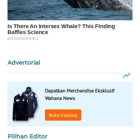
WAHANA
LISTRIK
WAHANA
TRAVEL
WAHANA
TV
Advertorial
WAHANANEWS
ID
Dapatkan Merchandise Eksklusif
Wahana News
WAHANANEWS
CO ID
Buka Katalog
WAHANANEWS
NET
Pilihan Editor