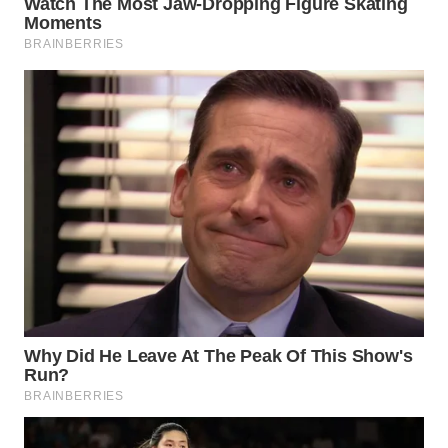
TAPANULI
TENGAH
WN DELI
SERDANG
WN
TEBING
TINGGI
WN
PAKPAK
WN
KARAWANG
WN
BEKASI