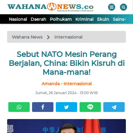
Nasional
Daerah
Polhukam
Kriminal
Ekuin
Sains-Te
WAHANA
Tutup
TV
Wahana News
Internasional
NASIONAL
Sebut NATO Mesin Perang
Berjalan, China: Bikin Kisruh di
DAERAH
Mana-mana!
Amanda - Internasional
POLHUKAM
Jumat, 26 Januari 2024 - 13:00 WIB
KRIMINAL
EKUIN