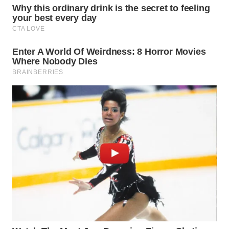
WN
TAPANULI
SELATAN
WN
TANJUNG
LESUNG
WN
KARO
WN
SIMALUNGUN
WN
LABUHANBATU
WN