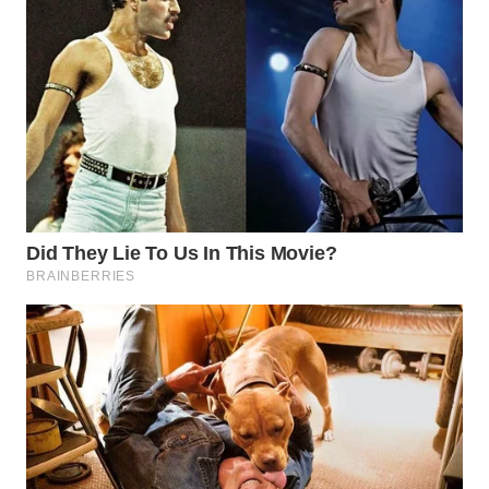
WN
KALTARA
WN
KALSEL
WN
KALTIM
WN
SULSEL
WN
GORONTALO
WN
SULUT