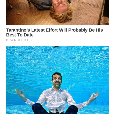
WN
MALUKU
WN
MALUT
WN
DAIRI
WN
DANAU
TOBA
WN
NIAS
WN
LANGKAT