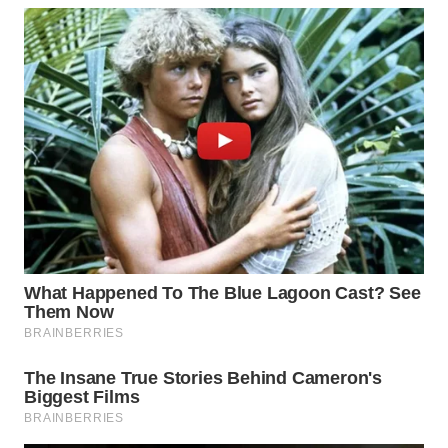
WN
PRIANGAN
TIMUR
WN
SEMARANG
WN
SOLO
WN
BOROBUDUR
WN
MADURA
WN
SURABAYA