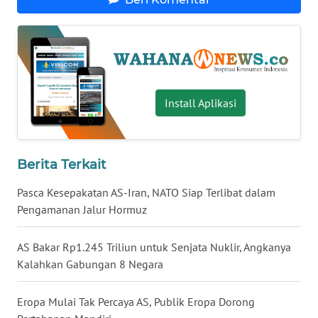
WN
BABEL
WN
SUMBAR
Install Aplikasi
WN
SUMSEL
Berita Terkait
WN
Pasca Kesepakatan AS-Iran, NATO Siap Terlibat dalam
BENGKULU
Pengamanan Jalur Hormuz
WN
LAMPUNG
AS Bakar Rp1.245 Triliun untuk Senjata Nuklir, Angkanya
Kalahkan Gabungan 8 Negara
WN
JATENG
Eropa Mulai Tak Percaya AS, Publik Eropa Dorong