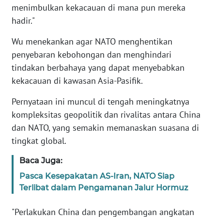
menimbulkan kekacauan di mana pun mereka
hadir."
KARIR
Wu menekankan agar NATO menghentikan
DISCLAIMER
penyebaran kebohongan dan menghindari
tindakan berbahaya yang dapat menyebabkan
Wahana
kekacauan di kawasan Asia-Pasifik.
News
Regional
Pernyataan ini muncul di tengah meningkatnya
kompleksitas geopolitik dan rivalitas antara China
WN
dan NATO, yang semakin memanaskan suasana di
SUMUT
tingkat global.
WN
Baca Juga:
JAKARTA
Pasca Kesepakatan AS-Iran, NATO Siap
Terlibat dalam Pengamanan Jalur Hormuz
WN
JABAR
"Perlakukan China dan pengembangan angkatan