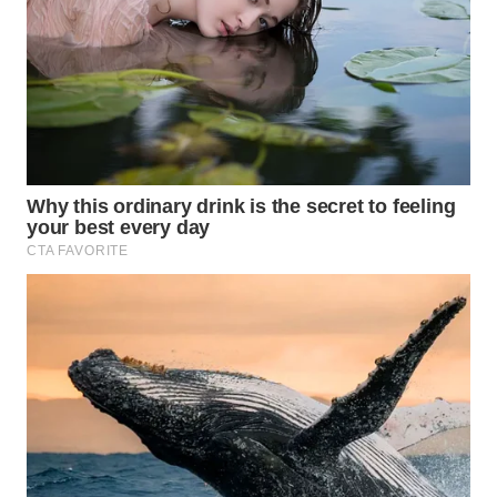
Wahana
Media
Group
WAHANA
NEWS
WAHANA
TANI
WAHANA
ADVOKAT
WAHANA
INFRASTRUKTUR
WAHANA
KONSUMEN