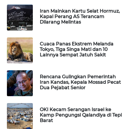
WAHANA
Iran Mainkan Kartu Selat Hormuz,
SPORT
Kapal Perang AS Terancam
Dilarang Melintas
WAHANA
UMKM
Cuaca Panas Ekstrem Melanda
Tokyo, Tiga Singa Mati dan 10
WAHANA
Lainnya Sempat Jatuh Sakit
SELEB
WAHANA
Rencana Gulingkan Pemerintah
PERSONA
Iran Kandas, Kepala Mossad Pecat
Dua Pejabat Senior
WAHANA
OTOMOTIF
OKI Kecam Serangan Israel ke
WAHANA
Kamp Pengungsi Qalandiya di Tepi
HEALTH
Barat