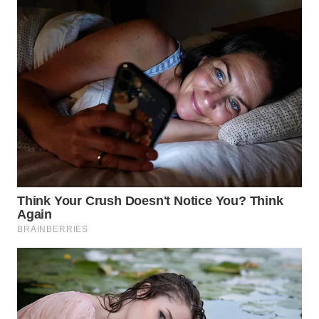
WN
NATUNA
WN
BINTAN
WN
MANDALIKA
WN
LIKUPANG
WN
LABUANBAJO
WN
BORNEO