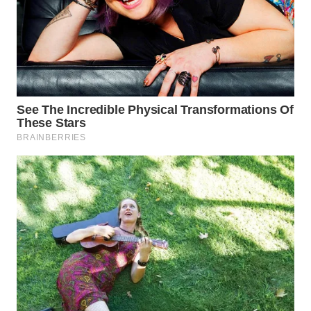
WN
SUMEDANG
WN
CIANJUR
WN
KEPULAUAN
SERIBU
WN
TANGERANG
WN
BINJAI
WN
CIREBON