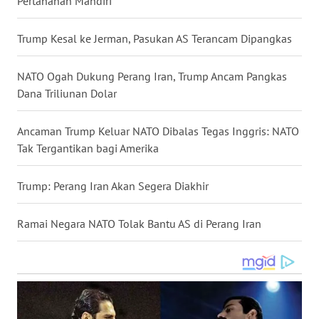
Pertahanan Mandiri
WN
NUSANTARA
Trump Kesal ke Jerman, Pasukan AS Terancam Dipangkas
WN
NATO Ogah Dukung Perang Iran, Trump Ancam Pangkas
JOGJA
Dana Triliunan Dolar
WN
Ancaman Trump Keluar NATO Dibalas Tegas Inggris: NATO
JATIM
Tak Tergantikan bagi Amerika
WN
Trump: Perang Iran Akan Segera Diakhir
BALI
Ramai Negara NATO Tolak Bantu AS di Perang Iran
WN
KALBAR
WN
KALTENG