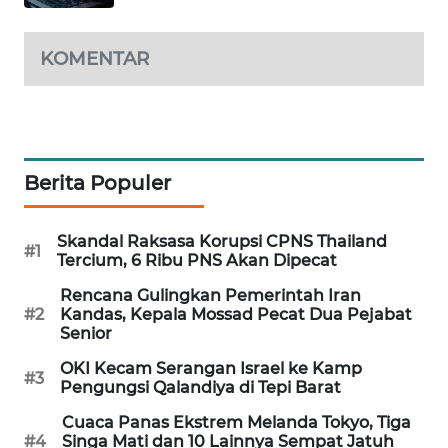
MAWAKA
ID
KOMENTAR
MARTABAT
NET
Berita Populer
PLN
WATCH
Skandal Raksasa Korupsi CPNS Thailand
#1
MKLI
Tercium, 6 Ribu PNS Akan Dipecat
Rencana Gulingkan Pemerintah Iran
LPKKI
#2
Kandas, Kepala Mossad Pecat Dua Pejabat
Senior
LKKI
OKI Kecam Serangan Israel ke Kamp
#3
Pengungsi Qalandiya di Tepi Barat
KOPEKLIN
Cuaca Panas Ekstrem Melanda Tokyo, Tiga
#4
Singa Mati dan 10 Lainnya Sempat Jatuh