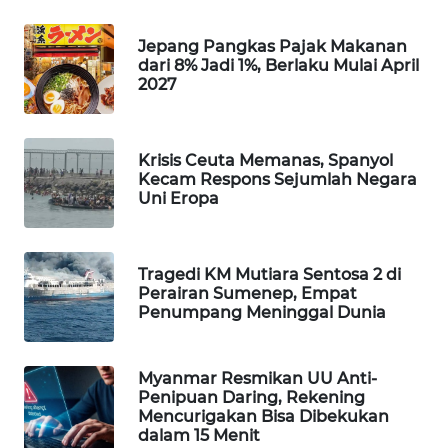
WAHANA
DESA
Jepang Pangkas Pajak Makanan
WISATA
dari 8% Jadi 1%, Berlaku Mulai April
2027
LAPAK
WAHANA
Krisis Ceuta Memanas, Spanyol
Kecam Respons Sejumlah Negara
Wahana
Uni Eropa
Network
KONSUMEN
Tragedi KM Mutiara Sentosa 2 di
LISTRIK
Perairan Sumenep, Empat
Penumpang Meninggal Dunia
MASYARAKAT
KELISTRIKAN
Myanmar Resmikan UU Anti-
Penipuan Daring, Rekening
WALINKI
Mencurigakan Bisa Dibekukan
ID
dalam 15 Menit