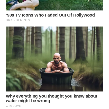
WN
INDRAMAYU
WN
KUNINGAN
WN
MAJALENGKA
WN
SUBANG
WN
SUKABUMI
WN
PURWAKARTA