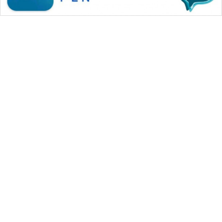
WAHANA MEDIA GROUP
|
|
|
WAHANA NEWS co
WAHANA TANI
WAHANA ADVOKAT
|
|
WAHANA INFRASTRUKTUR
WAHANA KONSUMEN
|
|
|
WAHANA LISTRIK
WAHANA TRAVEL
WAHANA TV
|
|
|
WAHANANEWS id
WAHANANEWS CO ID
WAHANANEWS NET
|
|
|
WAHANA SPORT ID
Wahana UMKM
Wahana Seleb
|
|
|
Wahana Persona
Wahana Otomotif
Wahana Health
|
Wahana Desa Wisata
Lapak Wahana