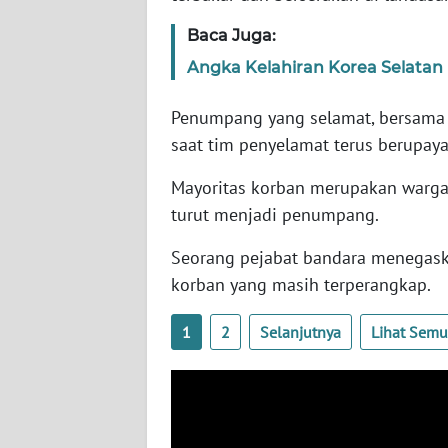
SERAMBI
Baca Juga:
WN
Angka Kelahiran Korea Selatan
JAMBI
Penumpang yang selamat, bersama 
WN
saat tim penyelamat terus berupay
SULTRA
Mayoritas korban merupakan warga 
turut menjadi penumpang.
WN
NTB
Seorang pejabat bandara menegask
korban yang masih terperangkap.
WN
SULTENG
1
2
Selanjutnya
Lihat Sem
WN
SULBAR
WN