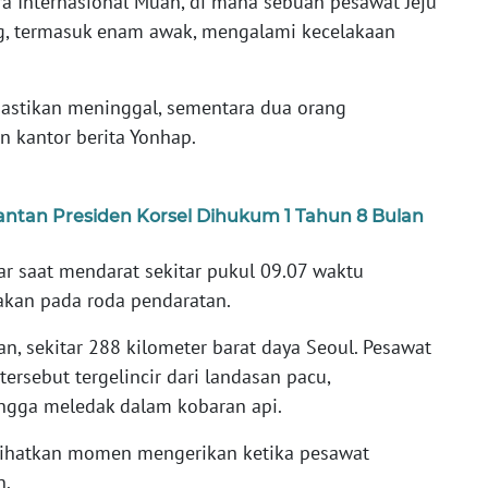
ra Internasional Muan, di mana sebuah pesawat Jeju
 termasuk enam awak, mengalami kecelakaan
ipastikan meninggal, sementara dua orang
n kantor berita Yonhap.
Mantan Presiden Korsel Dihukum 1 Tahun 8 Bulan
ar saat mendarat sekitar pukul 09.07 waktu
akan pada roda pendaratan.
an, sekitar 288 kilometer barat daya Seoul. Pesawat
ersebut tergelincir dari landasan pacu,
ngga meledak dalam kobaran api.
lihatkan momen mengerikan ketika pesawat
n.