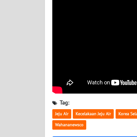
BABEL
WN
SUMBAR
WN
SUMSEL
WN
BENGKULU
WN
LAMPUNG
Tag:
WN
Jeju Air
Kecelakaan Jeju Air
Korea Sel
JATENG
Wahananewsco
WN