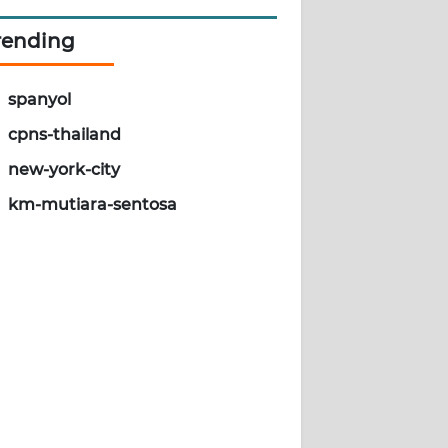
rending
spanyol
cpns-thailand
new-york-city
km-mutiara-sentosa