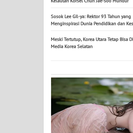
Kelautan Korsel Chun Jae-soo Mundur
KALTARA
Sosok Lee Gil-ya: Rektor 93 Tahun yang
WN
KALSEL
Menginspirasi Dunia Pendidikan dan Ke
WN
Meski Tertutup, Korea Utara Tetap Bisa 
KALTIM
Media Korea Selatan
WN
SULSEL
WN
GORONTALO
WN
SULUT
WN
MALUKU