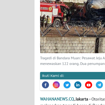
KARIR
DISCLAIMER
Wahana
News
Regional
WN
SUMUT
Tragedi di Bandara Muan: Pesawat Jeju
menewaskan 122 orang. Dua penumpang 
WN
JAKARTA
Ikuti Kami di:
WN
JABAR
WAHANANEWS.CO
, Jakarta -
Otorita
WN
BANTEN