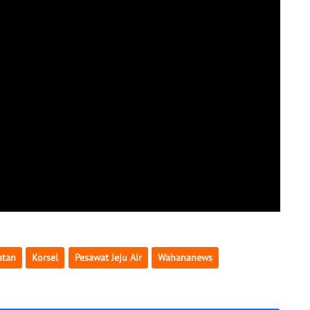
atan
Korsel
Pesawat Jeju Air
Wahananews