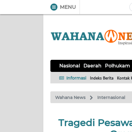
MENU
WAHANA
Tutup
TV
NASIONAL
DAERAH
POLHUKAM
KRIMINAL
EKUIN
SAINS-
KESEHATAN
INTERNASIONAL
Nasional
Daerah
Polhukam
TEKNO
Informasi
Indeks Berita
Kontak 
SERBA-
PENDIDIKAN
OLAHRAGA
OPINI
SERBI
Wahana News
Internasional
EDITORIAL
Tragedi Pesawa
Informasi