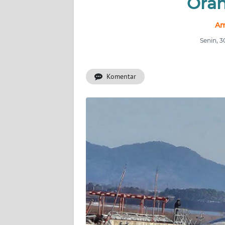
Oran
INDEKS
BERITA
Am
Senin, 
KONTAK
KAMI
Komentar
INFO
IKLAN
TENTANG
KAMI
PEDOMAN
MEDIA
SIBER
REDAKSI