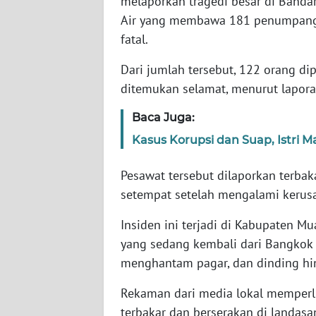
melaporkan tragedi besar di Banda
Air yang membawa 181 penumpang,
WN
fatal.
NTT
Dari jumlah tersebut, 122 orang d
ditemukan selamat, menurut lapora
WN
KEPRI
Baca Juga:
WN
Kasus Korupsi dan Suap, Istri 
PAPUA
Pesawat tersebut dilaporkan terbak
WN
setempat setelah mengalami kerus
PAPUA
BARAT
Insiden ini terjadi di Kabupaten Mu
yang sedang kembali dari Bangkok t
WN
menghantam pagar, dan dinding hi
RIAU
Rekaman dari media lokal memper
terbakar dan berserakan di landasa
WN