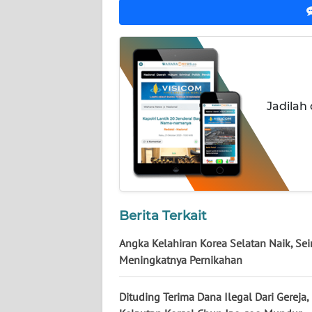
NUSANTARA
WN
JOGJA
WN
Jadilah
JATIM
WN
BALI
WN
KALBAR
Berita Terkait
Angka Kelahiran Korea Selatan Naik, Sei
WN
Meningkatnya Pernikahan
KALTENG
Dituding Terima Dana Ilegal Dari Gereja,
WN