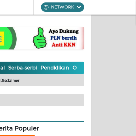
NETWORK
al
Serba-serbi
Pendidikan
Olahraga
Opini
Editoria
Disclaimer
erita Populer