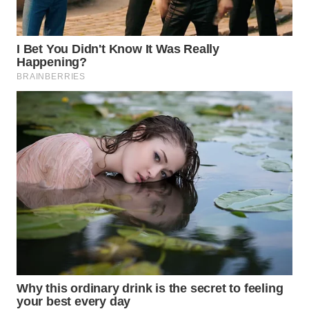
WAHANA
LISTRIK
WAHANA
TRAVEL
WAHANA
TV
WAHANANEWS
ID
WAHANANEWS
CO ID
WAHANANEWS
NET