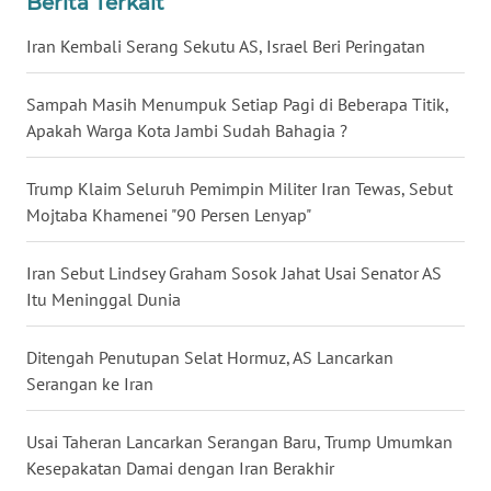
Berita Terkait
WN
Iran Kembali Serang Sekutu AS, Israel Beri Peringatan
BABEL
Sampah Masih Menumpuk Setiap Pagi di Beberapa Titik,
WN
Apakah Warga Kota Jambi Sudah Bahagia ?
SUMBAR
Trump Klaim Seluruh Pemimpin Militer Iran Tewas, Sebut
WN
Mojtaba Khamenei "90 Persen Lenyap"
SUMSEL
Iran Sebut Lindsey Graham Sosok Jahat Usai Senator AS
WN
Itu Meninggal Dunia
BENGKULU
Ditengah Penutupan Selat Hormuz, AS Lancarkan
WN
LAMPUNG
Serangan ke Iran
WN
Usai Taheran Lancarkan Serangan Baru, Trump Umumkan
JATENG
Kesepakatan Damai dengan Iran Berakhir