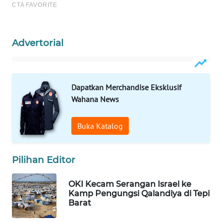
WAHANA
SPORT
Advertorial
WAHANA
UMKM
WAHANA
Dapatkan Merchandise Eksklusif
SELEB
Wahana News
WAHANA
Buka Katalog
PERSONA
Pilihan Editor
WAHANA
OTOMOTIF
OKI Kecam Serangan Israel ke
Kamp Pengungsi Qalandiya di Tepi
WAHANA
Barat
HEALTH