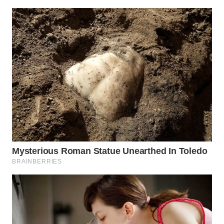
WN
MALUKU
WN
MALUT
WN
DAIRI
WN
DANAU
TOBA
WN
NIAS
WN
LANGKAT