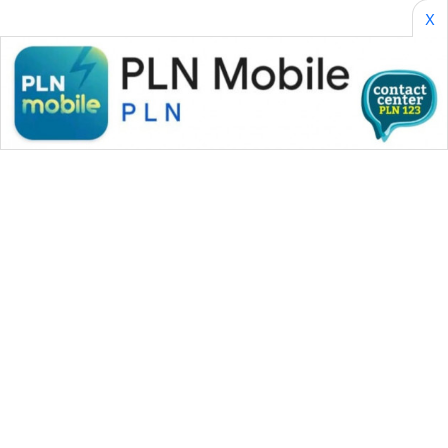
X
WAHANA MEDIA GROUP
|
|
|
WAHANA NEWS co
WAHANA TANI
WAHANA ADVOKAT
|
|
WAHANA INFRASTRUKTUR
WAHANA KONSUMEN