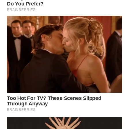
WN
BOGOR
WN
DEPOK
WN
TAPANULI
UTARA
WN
SAMOSIR
WN
PADANG
LAWAS