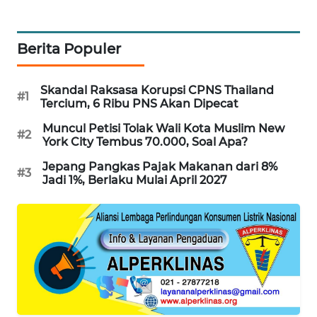
PORTAL
KONSUMEN
Berita Populer
FORWAMKI
Skandal Raksasa Korupsi CPNS Thailand
#1
Tercium, 6 Ribu PNS Akan Dipecat
ALPERKLINAS
Muncul Petisi Tolak Wali Kota Muslim New
#2
York City Tembus 70.000, Soal Apa?
FORJASIDA
Jepang Pangkas Pajak Makanan dari 8%
#3
TAMBANG
Jadi 1%, Berlaku Mulai April 2027
NEWS
SITUNGIR
NEWS
SIDIKALANG
NEWS