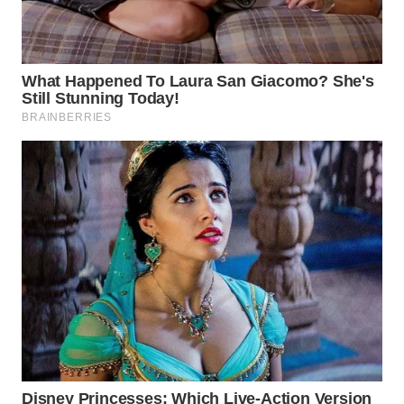
TAPANULI
TENGAH
WN DELI
SERDANG
WN
TEBING
TINGGI
WN
PAKPAK
WN
KARAWANG
WN
BEKASI