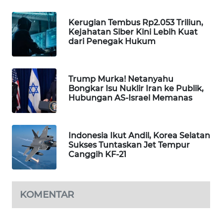
MAWAKA
Kerugian Tembus Rp2.053 Triliun,
ID
Kejahatan Siber Kini Lebih Kuat
dari Penegak Hukum
MARTABAT
NET
Trump Murka! Netanyahu
Bongkar Isu Nuklir Iran ke Publik,
PLN
Hubungan AS-Israel Memanas
WATCH
MKLI
Indonesia Ikut Andil, Korea Selatan
Sukses Tuntaskan Jet Tempur
LPKKI
Canggih KF-21
LKKI
KOMENTAR
KOPEKLIN