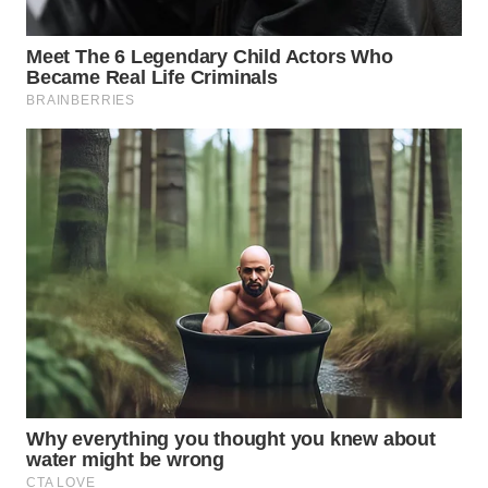
WN
KALTARA
WN
KALSEL
WN
KALTIM
WN
SULSEL
WN
GORONTALO
WN
SULUT