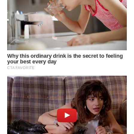
WN
TAPANULI
SELATAN
WN
TANJUNG
LESUNG
WN
KARO
WN
SIMALUNGUN
WN
LABUHANBATU
WN