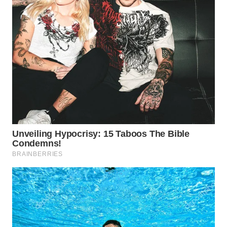
WN
NATUNA
WN
BINTAN
WN
MANDALIKA
WN
LIKUPANG
WN
LABUANBAJO
WN
BORNEO