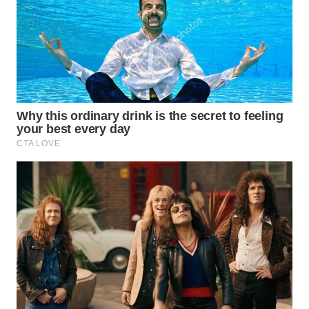
Wahana
Media
Group
WAHANA
NEWS
WAHANA
TANI
WAHANA
ADVOKAT
WAHANA
INFRASTRUKTUR
WAHANA
KONSUMEN