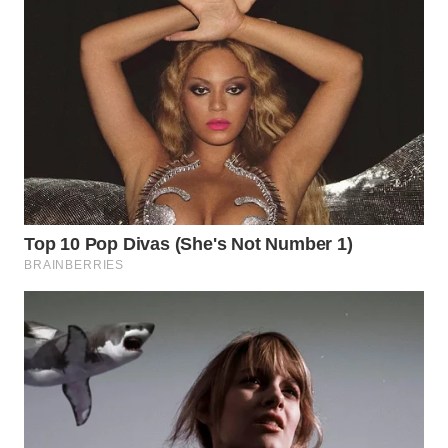
WN
SUMEDANG
WN
CIANJUR
WN
KEPULAUAN
SERIBU
WN
TANGERANG
WN
BINJAI
WN
CIREBON