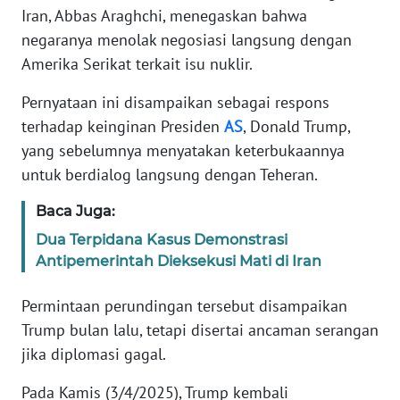
Informasi
Iran, Abbas Araghchi, menegaskan bahwa
negaranya menolak negosiasi langsung dengan
INDEKS
Amerika Serikat terkait isu nuklir.
BERITA
Pernyataan ini disampaikan sebagai respons
KONTAK
terhadap keinginan Presiden
AS
, Donald Trump,
KAMI
yang sebelumnya menyatakan keterbukaannya
untuk berdialog langsung dengan Teheran.
INFO
IKLAN
Baca Juga:
Dua Terpidana Kasus Demonstrasi
TENTANG
Antipemerintah Dieksekusi Mati di Iran
KAMI
Permintaan perundingan tersebut disampaikan
PEDOMAN
Trump bulan lalu, tetapi disertai ancaman serangan
MEDIA
SIBER
jika diplomasi gagal.
Pada Kamis (3/4/2025), Trump kembali
REDAKSI