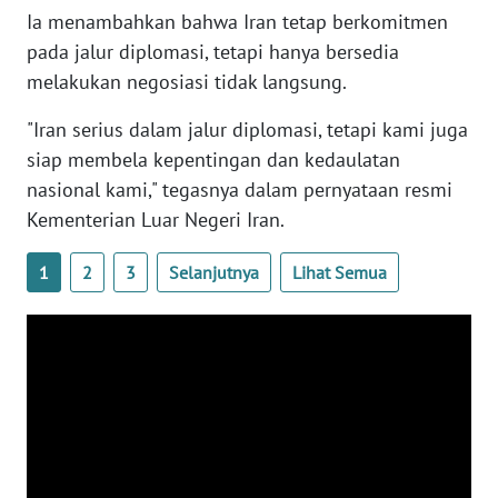
WN
Ia menambahkan bahwa Iran tetap berkomitmen
BANTEN
pada jalur diplomasi, tetapi hanya bersedia
melakukan negosiasi tidak langsung.
WN
NTT
"Iran serius dalam jalur diplomasi, tetapi kami juga
siap membela kepentingan dan kedaulatan
WN
nasional kami," tegasnya dalam pernyataan resmi
KEPRI
Kementerian Luar Negeri Iran.
WN
1
2
3
Selanjutnya
Lihat Semua
PAPUA
WN
PAPUA
BARAT
WN
RIAU