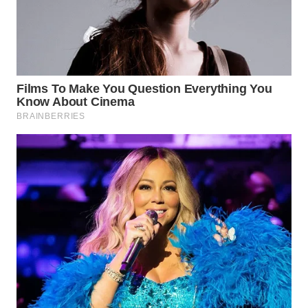
WN
INDRAMAYU
WN
KUNINGAN
WN
MAJALENGKA
WN
SUBANG
WN
SUKABUMI
WN
PURWAKARTA