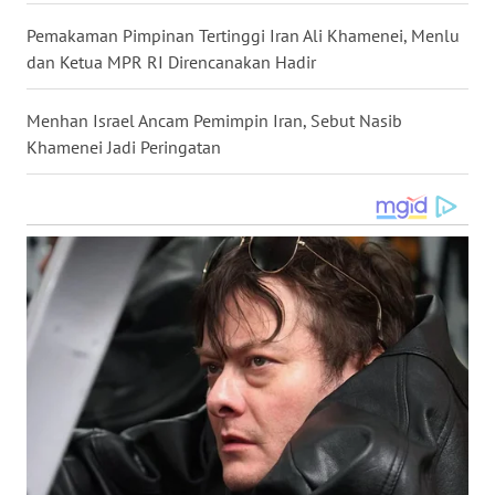
WN
Pemakaman Pimpinan Tertinggi Iran Ali Khamenei, Menlu
NUSANTARA
dan Ketua MPR RI Direncanakan Hadir
WN
Menhan Israel Ancam Pemimpin Iran, Sebut Nasib
JOGJA
Khamenei Jadi Peringatan
WN
JATIM
WN
BALI
WN
KALBAR
WN
KALTENG