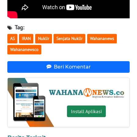
WN
SERAMBI
Tag:
WN
AS
IRAN
Nuklir
Senjata Nuklir
Wahananews
JAMBI
Wahananewsco
WN
SULTRA
Beri Komentar
WN
NTB
WN
SULTENG
Install Aplikasi
WN
SULBAR