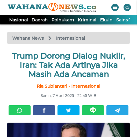
Nasional
Daerah
Polhukam
Kriminal
Ekuin
Sains-Te
WAHANA
Tutup
TV
Wahana News
Internasional
NASIONAL
Trump Dorong Dialog Nuklir,
Iran: Tak Ada Artinya Jika
DAERAH
Masih Ada Ancaman
Ria Subiantari - Internasional
POLHUKAM
Senin, 7 April 2025 - 22:45 WIB
KRIMINAL
EKUIN