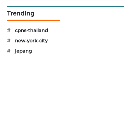
SIBARAGAS
Trending
NEWS
METRO
#
cpns-thailand
SIANTAR
#
new-york-city
NEWS
#
jepang
METRO
MEDAN
NEWS
METRO
JAKARTA
NEWS
KRT
NEWS