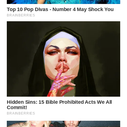
WN
PRIANGAN
TIMUR
WN
SEMARANG
WN
SOLO
WN
BOROBUDUR
WN
MADURA
WN
SURABAYA