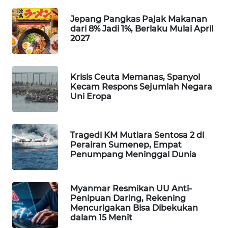
WAHANA
Jepang Pangkas Pajak Makanan
DESA
dari 8% Jadi 1%, Berlaku Mulai April
WISATA
2027
LAPAK
WAHANA
Krisis Ceuta Memanas, Spanyol
Kecam Respons Sejumlah Negara
Wahana
Uni Eropa
Network
KONSUMEN
Tragedi KM Mutiara Sentosa 2 di
LISTRIK
Perairan Sumenep, Empat
Penumpang Meninggal Dunia
MASYARAKAT
KELISTRIKAN
Myanmar Resmikan UU Anti-
Penipuan Daring, Rekening
Mencurigakan Bisa Dibekukan
WALINKI
dalam 15 Menit
ID