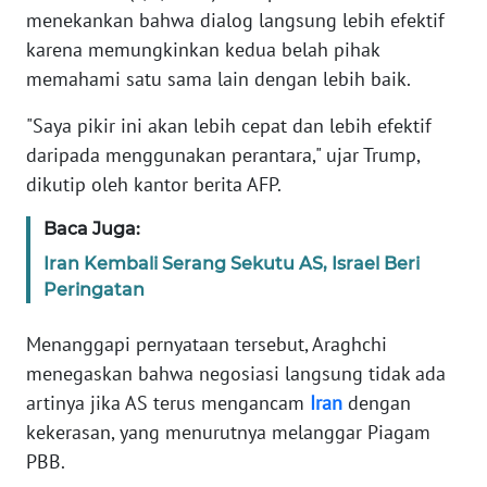
menekankan bahwa dialog langsung lebih efektif
karena memungkinkan kedua belah pihak
KARIR
memahami satu sama lain dengan lebih baik.
DISCLAIMER
"Saya pikir ini akan lebih cepat dan lebih efektif
daripada menggunakan perantara," ujar Trump,
Wahana
dikutip oleh kantor berita AFP.
News
Regional
Baca Juga:
Iran Kembali Serang Sekutu AS, Israel Beri
WN
SUMUT
Peringatan
Menanggapi pernyataan tersebut, Araghchi
WN
JAKARTA
menegaskan bahwa negosiasi langsung tidak ada
artinya jika AS terus mengancam
Iran
dengan
WN
kekerasan, yang menurutnya melanggar Piagam
JABAR
PBB.