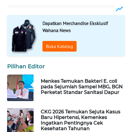
WAHANA
SPORT
Dapatkan Merchandise Eksklusif
WAHANA
Wahana News
UMKM
Buka Katalog
WAHANA
SELEB
Pilihan Editor
WAHANA
PERSONA
Menkes Temukan Bakteri E. coli
pada Sejumlah Sampel MBG, BGN
Perketat Standar Sanitasi Dapur
WAHANA
OTOMOTIF
CKG 2026 Temukan Sejuta Kasus
WAHANA
Baru Hipertensi, Kemenkes
HEALTH
Ingatkan Pentingnya Cek
Kesehatan Tahunan