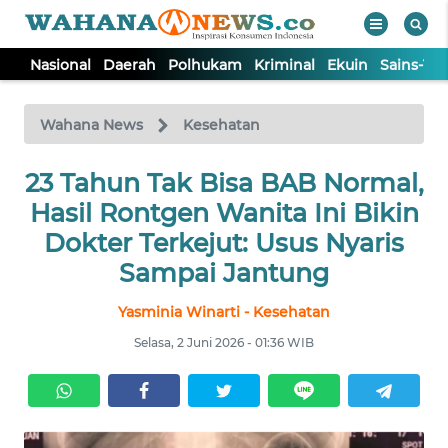
Nasional
Daerah
Polhukam
Kriminal
Ekuin
Sains-Te
WAHANA
Tutup
TV
Wahana News
Kesehatan
23 Tahun Tak Bisa BAB Normal,
NASIONAL
Hasil Rontgen Wanita Ini Bikin
DAERAH
Dokter Terkejut: Usus Nyaris
Sampai Jantung
POLHUKAM
Yasminia Winarti - Kesehatan
Selasa, 2 Juni 2026 - 01:36 WIB
KRIMINAL
EKUIN