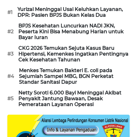
PORTAL
Yurizal Meninggal Usai Keluhkan Layanan,
#1
KONSUMEN
DPR: Pasien BPJS Bukan Kelas Dua
BPJS Kesehatan Luncurkan NADI JKN,
FORWAMKI
#2
Peserta Kini Bisa Menabung Harian untuk
Bayar Iuran
ALPERKLINAS
CKG 2026 Temukan Sejuta Kasus Baru
#3
Hipertensi, Kemenkes Ingatkan Pentingnya
Cek Kesehatan Tahunan
FORJASIDA
Menkes Temukan Bakteri E. coli pada
#4
Sejumlah Sampel MBG, BGN Perketat
TAMBANG
Standar Sanitasi Dapur
NEWS
Netty Soroti 6.000 Bayi Meninggal Akibat
#5
Penyakit Jantung Bawaan, Desak
SITUNGIR
Pemerataan Layanan Operasi
NEWS
SIDIKALANG
NEWS