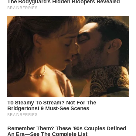
Wahana
Media
Group
WAHANA
NEWS
WAHANA
TANI
WAHANA
ADVOKAT
WAHANA
INFRASTRUKTUR
WAHANA
KONSUMEN