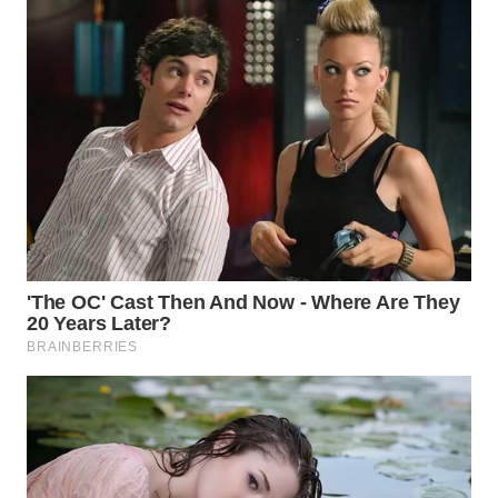
WN
TAPANULI
SELATAN
WN
TANJUNG
LESUNG
WN
KARO
WN
SIMALUNGUN
WN
LABUHANBATU
WN