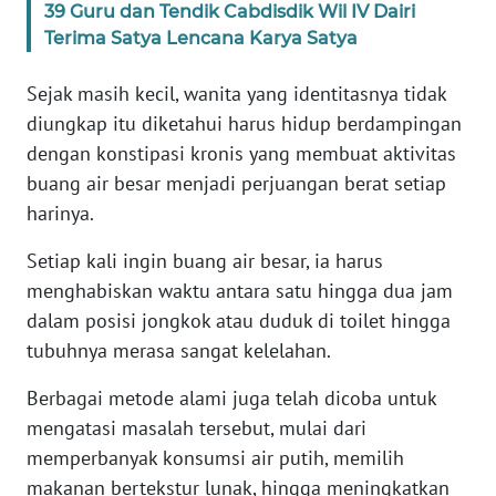
39 Guru dan Tendik Cabdisdik Wil IV Dairi
Terima Satya Lencana Karya Satya
KARIR
Sejak masih kecil, wanita yang identitasnya tidak
DISCLAIMER
diungkap itu diketahui harus hidup berdampingan
dengan konstipasi kronis yang membuat aktivitas
Wahana
buang air besar menjadi perjuangan berat setiap
News
Regional
harinya.
Setiap kali ingin buang air besar, ia harus
WN
menghabiskan waktu antara satu hingga dua jam
SUMUT
dalam posisi jongkok atau duduk di toilet hingga
tubuhnya merasa sangat kelelahan.
WN
JAKARTA
Berbagai metode alami juga telah dicoba untuk
mengatasi masalah tersebut, mulai dari
WN
JABAR
memperbanyak konsumsi air putih, memilih
makanan bertekstur lunak, hingga meningkatkan