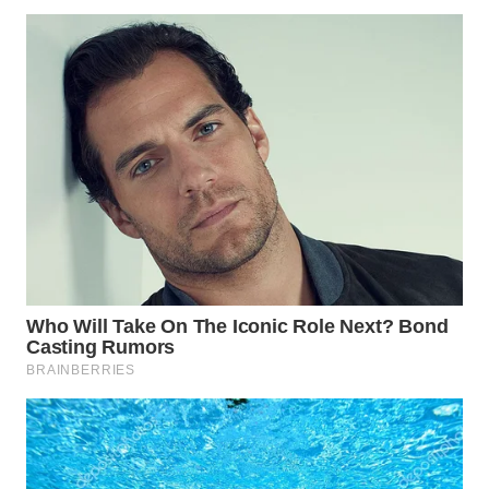
WN
INDRAMAYU
WN
KUNINGAN
WN
MAJALENGKA
WN
SUBANG
WN
SUKABUMI
WN
PURWAKARTA