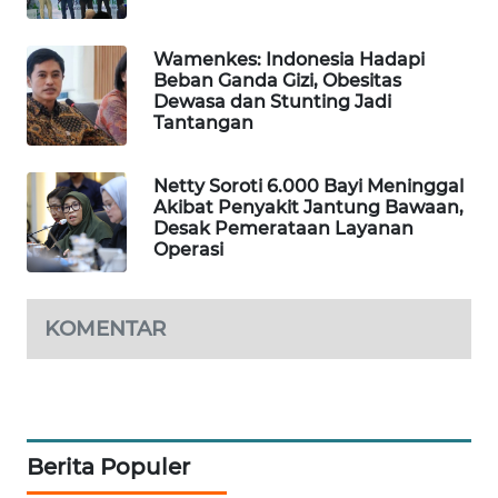
MAWAKA
Wamenkes: Indonesia Hadapi
ID
Beban Ganda Gizi, Obesitas
Dewasa dan Stunting Jadi
MARTABAT
Tantangan
NET
Netty Soroti 6.000 Bayi Meninggal
PLN
Akibat Penyakit Jantung Bawaan,
WATCH
Desak Pemerataan Layanan
Operasi
MKLI
KOMENTAR
LPKKI
LKKI
KOPEKLIN
Berita Populer