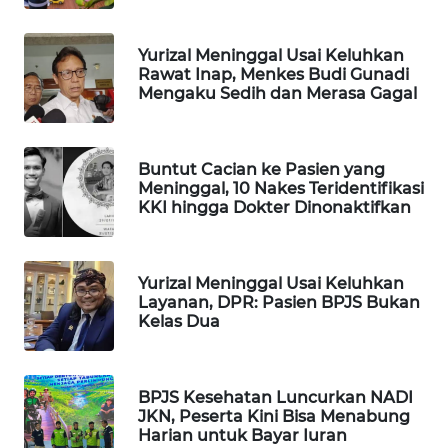
WAHANA
DESA
Yurizal Meninggal Usai Keluhkan
WISATA
Rawat Inap, Menkes Budi Gunadi
Mengaku Sedih dan Merasa Gagal
LAPAK
WAHANA
Buntut Cacian ke Pasien yang
Meninggal, 10 Nakes Teridentifikasi
Wahana
KKI hingga Dokter Dinonaktifkan
Network
KONSUMEN
LISTRIK
Yurizal Meninggal Usai Keluhkan
Layanan, DPR: Pasien BPJS Bukan
Kelas Dua
MASYARAKAT
KELISTRIKAN
BPJS Kesehatan Luncurkan NADI
WALINKI
JKN, Peserta Kini Bisa Menabung
ID
Harian untuk Bayar Iuran