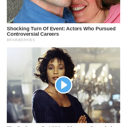
WN
NATUNA
WN
BINTAN
WN
MANDALIKA
WN
LIKUPANG
WN
LABUANBAJO
WN
BORNEO