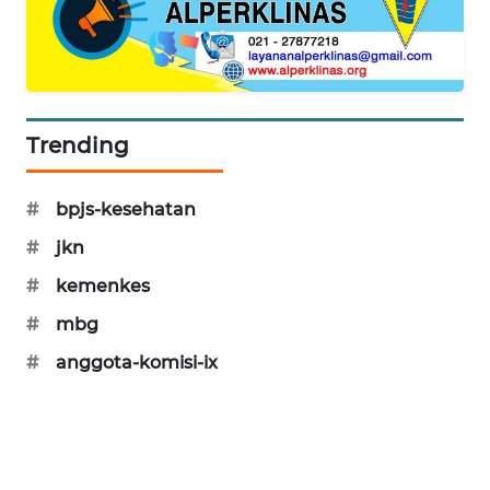
SIBARAGAS
NEWS
METRO
SIANTAR
Trending
NEWS
#
bpjs-kesehatan
METRO
MEDAN
#
jkn
NEWS
#
kemenkes
METRO
#
mbg
JAKARTA
#
anggota-komisi-ix
NEWS
KRT
NEWS