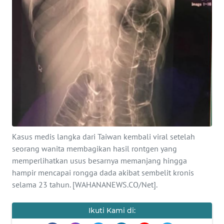
SAINS-TEKNO
KESEHATAN
INTERNASIONAL
SERBA-SERBI
PENDIDIKAN
Kasus medis langka dari Taiwan kembali viral setelah
OLAHRAGA
seorang wanita membagikan hasil rontgen yang
memperlihatkan usus besarnya memanjang hingga
hampir mencapai rongga dada akibat sembelit kronis
OPINI
selama 23 tahun. [WAHANANEWS.CO/Net].
EDITORIAL
Ikuti Kami di: