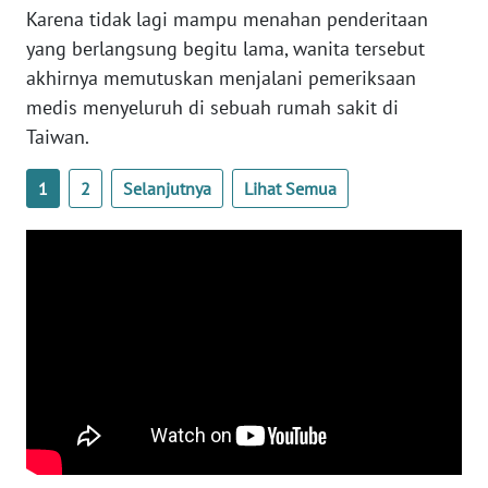
Karena tidak lagi mampu menahan penderitaan
WN
yang berlangsung begitu lama, wanita tersebut
SERAMBI
akhirnya memutuskan menjalani pemeriksaan
medis menyeluruh di sebuah rumah sakit di
WN
Taiwan.
JAMBI
1
2
Selanjutnya
Lihat Semua
WN
SULTRA
WN
NTB
WN
SULTENG
WN
SULBAR