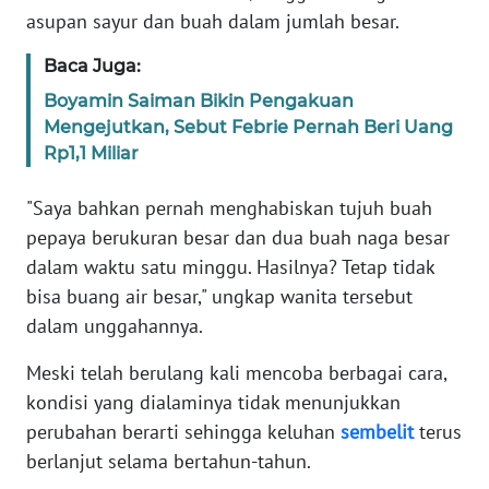
WN
asupan sayur dan buah dalam jumlah besar.
BANTEN
Baca Juga:
WN
Boyamin Saiman Bikin Pengakuan
NTT
Mengejutkan, Sebut Febrie Pernah Beri Uang
Rp1,1 Miliar
WN
KEPRI
"Saya bahkan pernah menghabiskan tujuh buah
pepaya berukuran besar dan dua buah naga besar
WN
dalam waktu satu minggu. Hasilnya? Tetap tidak
PAPUA
bisa buang air besar," ungkap wanita tersebut
dalam unggahannya.
WN
PAPUA
Meski telah berulang kali mencoba berbagai cara,
BARAT
kondisi yang dialaminya tidak menunjukkan
perubahan berarti sehingga keluhan
sembelit
terus
WN
berlanjut selama bertahun-tahun.
RIAU