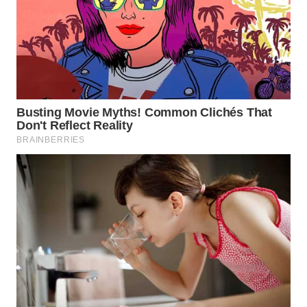
WN
BOGOR
WN
DEPOK
WN
TAPANULI
UTARA
WN
SAMOSIR
WN
PADANG
LAWAS