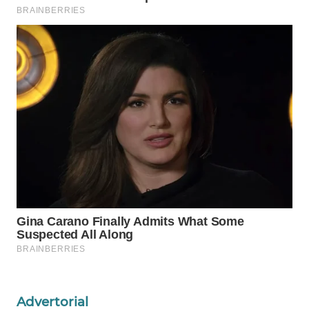
WAHANA
LISTRIK
WAHANA
TRAVEL
WAHANA
TV
WAHANANEWS
ID
WAHANANEWS
CO ID
WAHANANEWS
NET
Advertorial