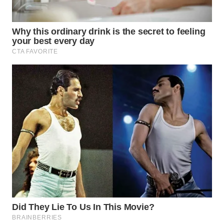
WN
SUMEDANG
WN
CIANJUR
WN
KEPULAUAN
SERIBU
WN
TANGERANG
WN
BINJAI
WN
CIREBON