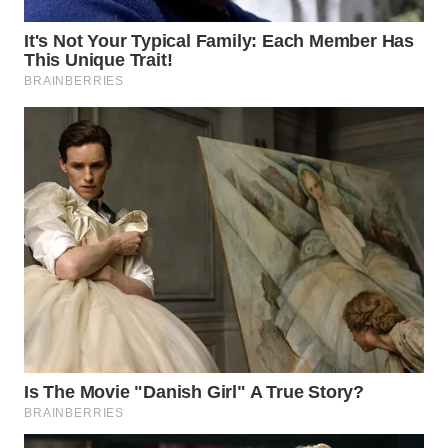
WN
MALUKU
WN
MALUT
WN
DAIRI
WN
DANAU
TOBA
WN
NIAS
WN
LANGKAT