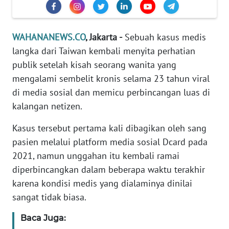
Informasi
INDEKS
WAHANANEWS.CO
, Jakarta -
Sebuah kasus medis
BERITA
langka dari Taiwan kembali menyita perhatian
publik setelah kisah seorang wanita yang
KONTAK
KAMI
mengalami sembelit kronis selama 23 tahun viral
di media sosial dan memicu perbincangan luas di
INFO
kalangan netizen.
IKLAN
Kasus tersebut pertama kali dibagikan oleh sang
TENTANG
pasien melalui platform media sosial Dcard pada
KAMI
2021, namun unggahan itu kembali ramai
diperbincangkan dalam beberapa waktu terakhir
PEDOMAN
karena kondisi medis yang dialaminya dinilai
MEDIA
sangat tidak biasa.
SIBER
Baca Juga:
REDAKSI