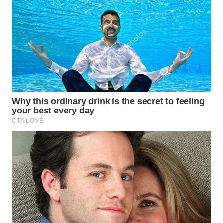
WN
PRIANGAN
TIMUR
WN
SEMARANG
WN
SOLO
WN
BOROBUDUR
WN
MADURA
WN
SURABAYA