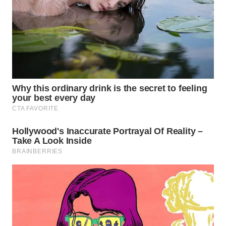
TAPANULI
TENGAH
WN DELI
SERDANG
WN
TEBING
TINGGI
WN
PAKPAK
WN
KARAWANG
WN
BEKASI