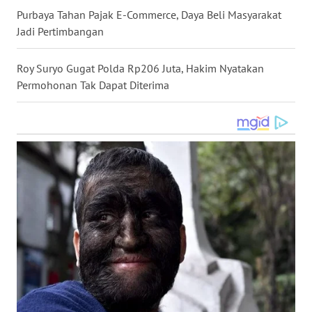
Purbaya Tahan Pajak E-Commerce, Daya Beli Masyarakat
WN
KALTARA
Jadi Pertimbangan
WN
Roy Suryo Gugat Polda Rp206 Juta, Hakim Nyatakan
KALSEL
Permohonan Tak Dapat Diterima
WN
KALTIM
WN
SULSEL
WN
GORONTALO
WN
SULUT