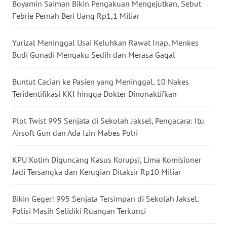
Boyamin Saiman Bikin Pengakuan Mengejutkan, Sebut
WN
Febrie Pernah Beri Uang Rp1,1 Miliar
NUSANTARA
Yurizal Meninggal Usai Keluhkan Rawat Inap, Menkes
WN
Budi Gunadi Mengaku Sedih dan Merasa Gagal
JOGJA
Buntut Cacian ke Pasien yang Meninggal, 10 Nakes
WN
Teridentifikasi KKI hingga Dokter Dinonaktifkan
JATIM
Plot Twist 995 Senjata di Sekolah Jaksel, Pengacara: Itu
WN
Airsoft Gun dan Ada Izin Mabes Polri
BALI
KPU Kotim Diguncang Kasus Korupsi, Lima Komisioner
WN
Jadi Tersangka dan Kerugian Ditaksir Rp10 Miliar
KALBAR
Bikin Geger! 995 Senjata Tersimpan di Sekolah Jaksel,
WN
Polisi Masih Selidiki Ruangan Terkunci
KALTENG