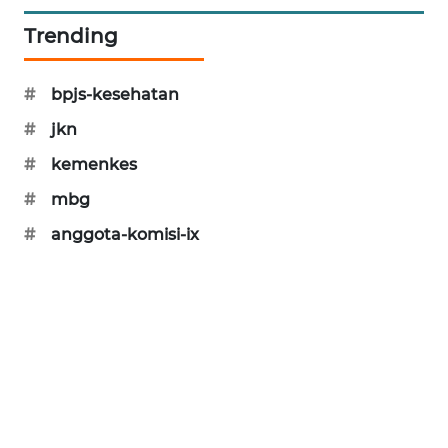
SIBARAGAS
Trending
NEWS
#
bpjs-kesehatan
METRO
SIANTAR
#
jkn
NEWS
#
kemenkes
METRO
#
mbg
MEDAN
#
anggota-komisi-ix
NEWS
METRO
JAKARTA
NEWS
KRT
NEWS