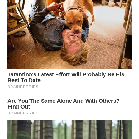
Wahana
Media
Group
WAHANA
NEWS
WAHANA
TANI
WAHANA
ADVOKAT
WAHANA
INFRASTRUKTUR
WAHANA
KONSUMEN