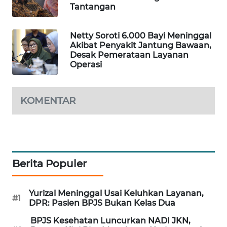
Tantangan
MAWAKA
ID
Netty Soroti 6.000 Bayi Meninggal
Akibat Penyakit Jantung Bawaan,
MARTABAT
Desak Pemerataan Layanan
Operasi
NET
PLN
KOMENTAR
WATCH
MKLI
LPKKI
Berita Populer
LKKI
Yurizal Meninggal Usai Keluhkan Layanan,
#1
DPR: Pasien BPJS Bukan Kelas Dua
KOPEKLIN
BPJS Kesehatan Luncurkan NADI JKN,