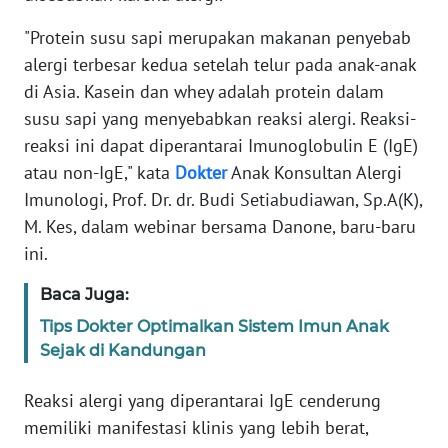
"Protein susu sapi merupakan makanan penyebab
KARIR
alergi terbesar kedua setelah telur pada anak-anak
di Asia. Kasein dan whey adalah protein dalam
DISCLAIMER
susu sapi yang menyebabkan reaksi alergi. Reaksi-
reaksi ini dapat diperantarai Imunoglobulin E (IgE)
Wahana
News
atau non-IgE," kata
Dokter
Anak Konsultan Alergi
Regional
Imunologi, Prof. Dr. dr. Budi Setiabudiawan, Sp.A(K),
M. Kes, dalam webinar bersama Danone, baru-baru
WN
ini.
SUMUT
Baca Juga:
WN
Tips Dokter Optimalkan Sistem Imun Anak
JAKARTA
Sejak di Kandungan
WN
Reaksi alergi yang diperantarai IgE cenderung
JABAR
memiliki manifestasi klinis yang lebih berat,