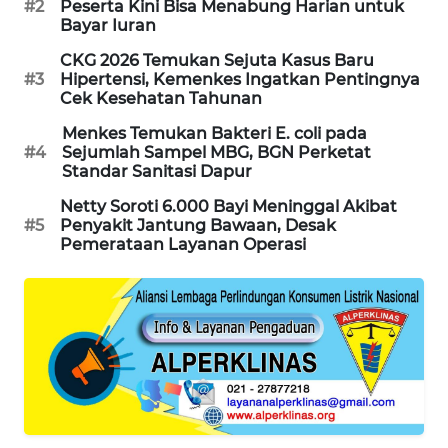
#2
Peserta Kini Bisa Menabung Harian untuk
PORTAL
Bayar Iuran
KONSUMEN
CKG 2026 Temukan Sejuta Kasus Baru
#3
Hipertensi, Kemenkes Ingatkan Pentingnya
FORWAMKI
Cek Kesehatan Tahunan
Menkes Temukan Bakteri E. coli pada
ALPERKLINAS
#4
Sejumlah Sampel MBG, BGN Perketat
Standar Sanitasi Dapur
FORJASIDA
Netty Soroti 6.000 Bayi Meninggal Akibat
#5
Penyakit Jantung Bawaan, Desak
Pemerataan Layanan Operasi
TAMBANG
NEWS
SITUNGIR
NEWS
SIDIKALANG
NEWS