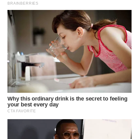
WN
MALUKU
WN
MALUT
WN
DAIRI
WN
DANAU
TOBA
WN
NIAS
WN
LANGKAT