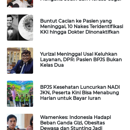
WAHANA
DESA
WISATA
Buntut Cacian ke Pasien yang
Meninggal, 10 Nakes Teridentifikasi
KKI hingga Dokter Dinonaktifkan
LAPAK
WAHANA
Yurizal Meninggal Usai Keluhkan
Wahana
Layanan, DPR: Pasien BPJS Bukan
Network
Kelas Dua
KONSUMEN
LISTRIK
BPJS Kesehatan Luncurkan NADI
JKN, Peserta Kini Bisa Menabung
MASYARAKAT
Harian untuk Bayar Iuran
KELISTRIKAN
Wamenkes: Indonesia Hadapi
WALINKI
Beban Ganda Gizi, Obesitas
ID
Dewasa dan Stunting Jadi