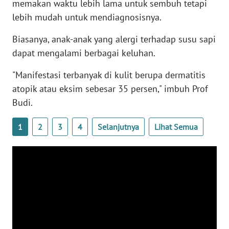
memakan waktu lebih lama untuk sembuh tetapi
WN
lebih mudah untuk mendiagnosisnya.
BANTEN
Biasanya, anak-anak yang alergi terhadap susu sapi
WN
dapat mengalami berbagai keluhan.
NTT
"Manifestasi terbanyak di kulit berupa dermatitis
WN
atopik atau eksim sebesar 35 persen," imbuh Prof
KEPRI
Budi.
WN
1
2
3
4
Selanjutnya
Lihat Semua
PAPUA
WN
PAPUA
BARAT
WN
RIAU