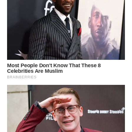
WN
TAPANULI
SELATAN
WN
TANJUNG
LESUNG
WN
KARO
WN
SIMALUNGUN
WN
LABUHANBATU
WN