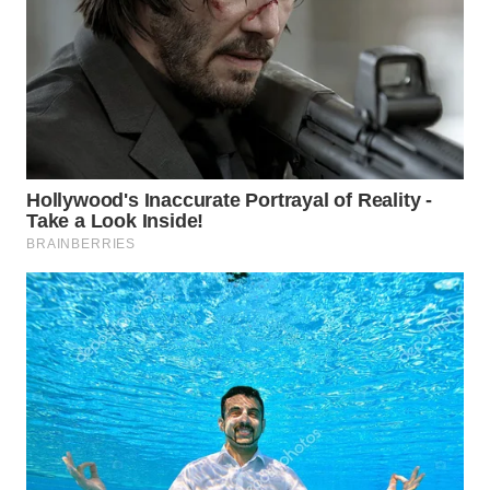
WN
INDRAMAYU
WN
KUNINGAN
WN
MAJALENGKA
WN
SUBANG
WN
SUKABUMI
WN
PURWAKARTA