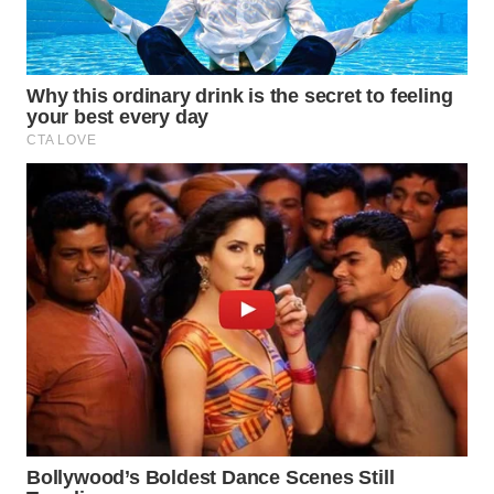
WN
PRIANGAN
TIMUR
WN
SEMARANG
WN
SOLO
WN
BOROBUDUR
WN
MADURA
WN
SURABAYA