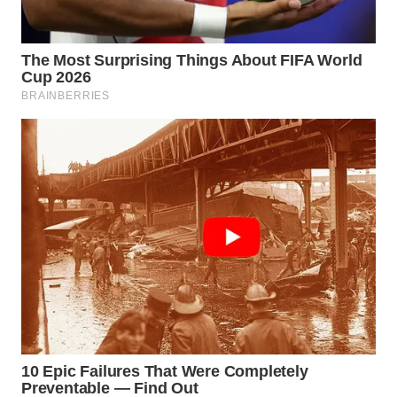
WN
KALTARA
WN
KALSEL
WN
KALTIM
WN
SULSEL
WN
GORONTALO
WN
SULUT