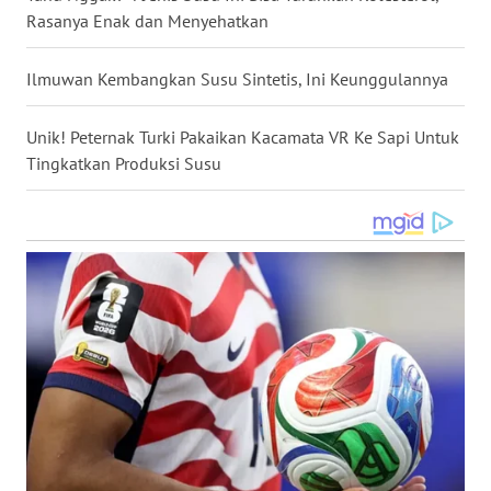
Rasanya Enak dan Menyehatkan
WN
NUSANTARA
Ilmuwan Kembangkan Susu Sintetis, Ini Keunggulannya
WN
JOGJA
Unik! Peternak Turki Pakaikan Kacamata VR Ke Sapi Untuk
Tingkatkan Produksi Susu
WN
JATIM
WN
BALI
WN
KALBAR
WN
KALTENG