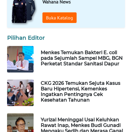
Wahana News
WAHANA
SPORT
Buka Katalog
WAHANA
UMKM
Pilihan Editor
WAHANA
Menkes Temukan Bakteri E. coli
SELEB
pada Sejumlah Sampel MBG, BGN
Perketat Standar Sanitasi Dapur
WAHANA
PERSONA
CKG 2026 Temukan Sejuta Kasus
Baru Hipertensi, Kemenkes
Ingatkan Pentingnya Cek
WAHANA
Kesehatan Tahunan
OTOMOTIF
WAHANA
Yurizal Meninggal Usai Keluhkan
HEALTH
Rawat Inap, Menkes Budi Gunadi
Mengaku Sedih dan Merasa Gagal