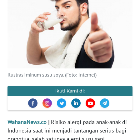
SAINS-TEKNO
KESEHATAN
INTERNASIONAL
SERBA-SERBI
PENDIDIKAN
Ilustrasi minum susu soya. (Foto: Internet)
OLAHRAGA
Ikuti Kami di:
OPINI
WahanaNews.co
|
Risiko alergi pada anak-anak di
EDITORIAL
Indonesia saat ini menjadi tantangan serius bagi
orangtua, salah satunya alergi susu sapi.