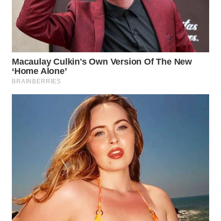
TAPANULI
TENGAH
WN DELI
SERDANG
WN
TEBING
TINGGI
WN
PAKPAK
WN
KARAWANG
WN
BEKASI