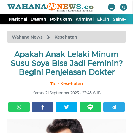
Nasional
Daerah
Polhukam
Kriminal
Ekuin
Sains-Te
WAHANA
Tutup
TV
Wahana News
Kesehatan
NASIONAL
Apakah Anak Lelaki Minum
Susu Soya Bisa Jadi Feminin?
DAERAH
Begini Penjelasan Dokter
Tio - Kesehatan
POLHUKAM
Kamis, 21 September 2023 - 23:45 WIB
KRIMINAL
EKUIN