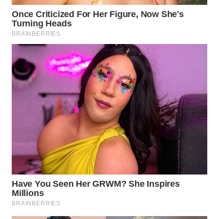
WN
BOGOR
WN
DEPOK
WN
TAPANULI
UTARA
WN
SAMOSIR
WN
PADANG
LAWAS