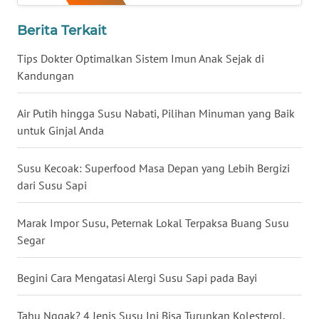
WN
Berita Terkait
BABEL
Tips Dokter Optimalkan Sistem Imun Anak Sejak di
WN
Kandungan
SUMBAR
Air Putih hingga Susu Nabati, Pilihan Minuman yang Baik
WN
untuk Ginjal Anda
SUMSEL
Susu Kecoak: Superfood Masa Depan yang Lebih Bergizi
WN
dari Susu Sapi
BENGKULU
Marak Impor Susu, Peternak Lokal Terpaksa Buang Susu
WN
Segar
LAMPUNG
Begini Cara Mengatasi Alergi Susu Sapi pada Bayi
WN
JATENG
Tahu Nggak? 4 Jenis Susu Ini Bisa Turunkan Kolesterol,