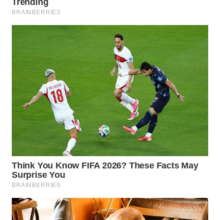
WN
NATUNA
WN
BINTAN
WN
MANDALIKA
WN
LIKUPANG
WN
LABUANBAJO
WN
BORNEO