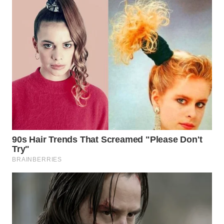
WN
SUMEDANG
WN
CIANJUR
WN
KEPULAUAN
SERIBU
WN
TANGERANG
WN
BINJAI
WN
CIREBON