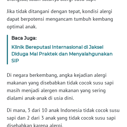
Informasi
Jika tidak ditangani dengan tepat, kondisi alergi
INDEKS
dapat berpotensi mengancam tumbuh kembang
BERITA
optimal anak.
KONTAK
Baca Juga:
KAMI
Klinik Bereputasi Internasional di Jaksel
Diduga Mal Praktek dan Menyalahgunakan
INFO
SIP
IKLAN
Di negara berkembang, angka kejadian alergi
TENTANG
makanan yang disebabkan tidak cocok susu sapi
KAMI
masih menjadi alergen makanan yang sering
dialami anak-anak di usia dini.
PEDOMAN
MEDIA
Di mana, 3 dari 10 anak Indonesia tidak cocok susu
SIBER
sapi dan 2 dari 3 anak yang tidak cocok susu sapi
disebabkan karena alergi.
REDAKSI