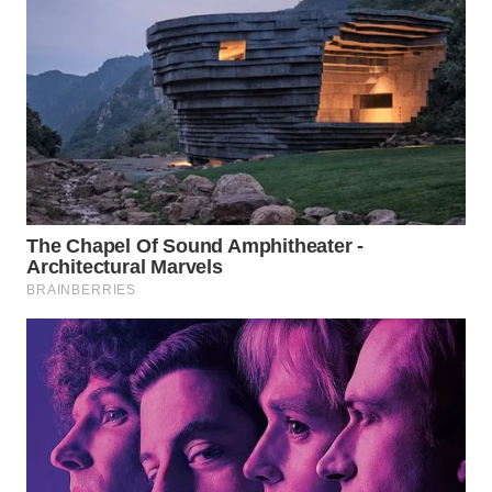
WN
KALTARA
WN
KALSEL
WN
KALTIM
WN
SULSEL
WN
GORONTALO
WN
SULUT