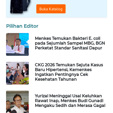
WAHANA
Buka Katalog
DESA
WISATA
Pilihan Editor
LAPAK
WAHANA
Menkes Temukan Bakteri E. coli
pada Sejumlah Sampel MBG, BGN
Wahana
Perketat Standar Sanitasi Dapur
Network
CKG 2026 Temukan Sejuta Kasus
KONSUMEN
Baru Hipertensi, Kemenkes
LISTRIK
Ingatkan Pentingnya Cek
Kesehatan Tahunan
MASYARAKAT
KELISTRIKAN
Yurizal Meninggal Usai Keluhkan
Rawat Inap, Menkes Budi Gunadi
WALINKI
Mengaku Sedih dan Merasa Gagal
ID