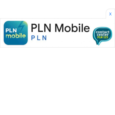
X
WAHANA MEDIA GROUP
|
|
|
WAHANA NEWS co
WAHANA TANI
WAHANA ADVOKAT