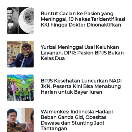
MAWAKA
Buntut Cacian ke Pasien yang
ID
Meninggal, 10 Nakes Teridentifikasi
KKI hingga Dokter Dinonaktifkan
MARTABAT
NET
Yurizal Meninggal Usai Keluhkan
Layanan, DPR: Pasien BPJS Bukan
PLN
Kelas Dua
WATCH
MKLI
BPJS Kesehatan Luncurkan NADI
JKN, Peserta Kini Bisa Menabung
LPKKI
Harian untuk Bayar Iuran
LKKI
Wamenkes: Indonesia Hadapi
Beban Ganda Gizi, Obesitas
KOPEKLIN
Dewasa dan Stunting Jadi
Tantangan