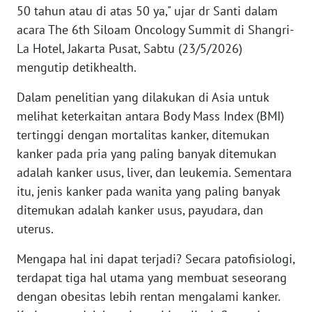
50 tahun atau di atas 50 ya," ujar dr Santi dalam
acara The 6th Siloam Oncology Summit di Shangri-
KARIR
La Hotel, Jakarta Pusat, Sabtu (23/5/2026)
mengutip detikhealth.
DISCLAIMER
Dalam penelitian yang dilakukan di Asia untuk
Wahana
melihat keterkaitan antara Body Mass Index (BMI)
News
Regional
tertinggi dengan mortalitas kanker, ditemukan
kanker pada pria yang paling banyak ditemukan
WN
adalah kanker usus, liver, dan leukemia. Sementara
SUMUT
itu, jenis kanker pada wanita yang paling banyak
ditemukan adalah kanker usus, payudara, dan
WN
uterus.
JAKARTA
Mengapa hal ini dapat terjadi? Secara patofisiologi,
WN
terdapat tiga hal utama yang membuat seseorang
JABAR
dengan obesitas lebih rentan mengalami kanker.