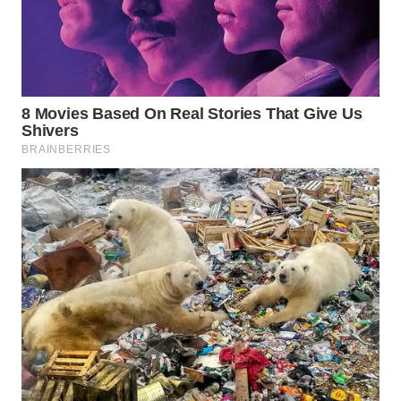
WN
MALUKU
WN
MALUT
WN
DAIRI
WN
DANAU
TOBA
WN
NIAS
WN
LANGKAT