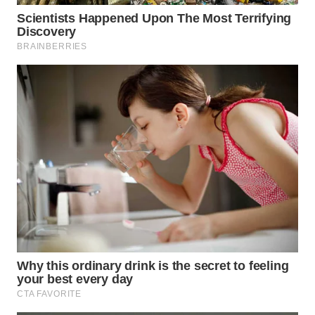
WN
TAPANULI
SELATAN
WN
TANJUNG
LESUNG
WN
KARO
WN
SIMALUNGUN
WN
LABUHANBATU
WN