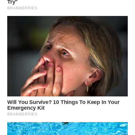
WN
INDRAMAYU
WN
KUNINGAN
WN
MAJALENGKA
WN
SUBANG
WN
SUKABUMI
WN
PURWAKARTA