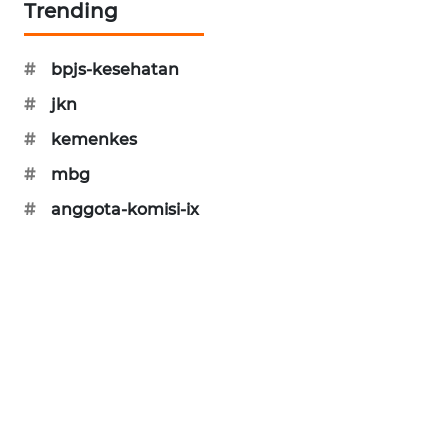
Trending
KARING
NEWS
#
bpjs-kesehatan
JURNAL
#
jkn
MARITIM
#
kemenkes
HUMBANG
#
mbg
NEWS
#
anggota-komisi-ix
GARONGGANG
NEWS
FISUELRI
ID
ENERGI
NEWS