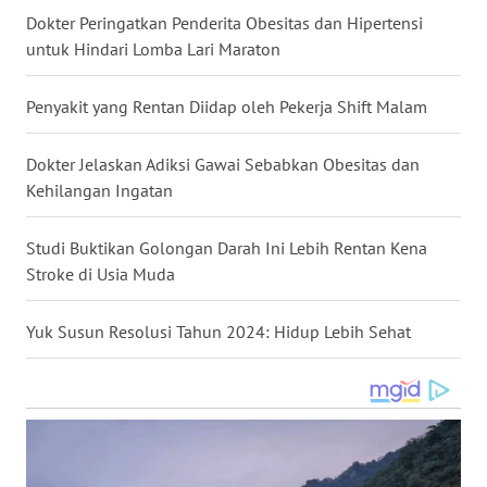
Dokter Peringatkan Penderita Obesitas dan Hipertensi
WN
untuk Hindari Lomba Lari Maraton
NUSANTARA
Penyakit yang Rentan Diidap oleh Pekerja Shift Malam
WN
JOGJA
Dokter Jelaskan Adiksi Gawai Sebabkan Obesitas dan
WN
Kehilangan Ingatan
JATIM
Studi Buktikan Golongan Darah Ini Lebih Rentan Kena
WN
Stroke di Usia Muda
BALI
Yuk Susun Resolusi Tahun 2024: Hidup Lebih Sehat
WN
KALBAR
WN
KALTENG