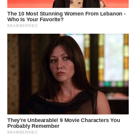
Wahana
Media
Group
WAHANA
NEWS
WAHANA
TANI
WAHANA
ADVOKAT
WAHANA
INFRASTRUKTUR
WAHANA
KONSUMEN