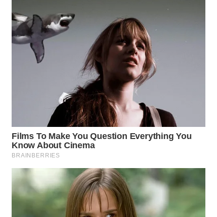
TAPANULI
TENGAH
WN DELI
SERDANG
WN
TEBING
TINGGI
WN
PAKPAK
WN
KARAWANG
WN
BEKASI