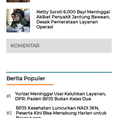
PORTAL
KONSUMEN
Netty Soroti 6.000 Bayi Meninggal
Akibat Penyakit Jantung Bawaan,
Desak Pemerataan Layanan
FORWAMKI
Operasi
ALPERKLINAS
KOMENTAR
FORJASIDA
TAMBANG
NEWS
Berita Populer
SITUNGIR
NEWS
Yurizal Meninggal Usai Keluhkan Layanan,
#1
DPR: Pasien BPJS Bukan Kelas Dua
SIDIKALANG
BPJS Kesehatan Luncurkan NADI JKN,
NEWS
#2
Peserta Kini Bisa Menabung Harian untuk