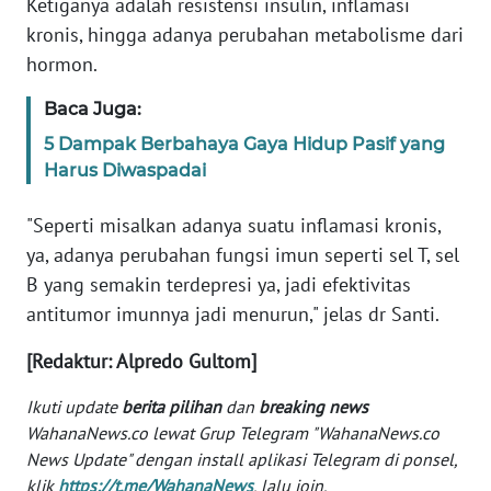
Ketiganya adalah resistensi insulin, inflamasi
WN
kronis, hingga adanya perubahan metabolisme dari
BANTEN
hormon.
WN
Baca Juga:
NTT
5 Dampak Berbahaya Gaya Hidup Pasif yang
Harus Diwaspadai
WN
KEPRI
"Seperti misalkan adanya suatu inflamasi kronis,
ya, adanya perubahan fungsi imun seperti sel T, sel
WN
B yang semakin terdepresi ya, jadi efektivitas
PAPUA
antitumor imunnya jadi menurun," jelas dr Santi.
WN
[Redaktur: Alpredo Gultom]
PAPUA
BARAT
Ikuti update
berita pilihan
dan
breaking news
WahanaNews.co lewat Grup Telegram "WahanaNews.co
WN
News Update" dengan install aplikasi Telegram di ponsel,
RIAU
klik
https://t.me/WahanaNews
, lalu join.