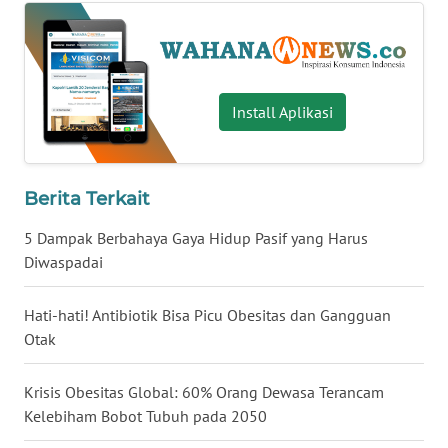
WN
BABEL
WN
Install Aplikasi
SUMBAR
WN
Berita Terkait
SUMSEL
5 Dampak Berbahaya Gaya Hidup Pasif yang Harus
WN
Diwaspadai
BENGKULU
Hati-hati! Antibiotik Bisa Picu Obesitas dan Gangguan
WN
Otak
LAMPUNG
Krisis Obesitas Global: 60% Orang Dewasa Terancam
WN
Kelebiham Bobot Tubuh pada 2050
JATENG