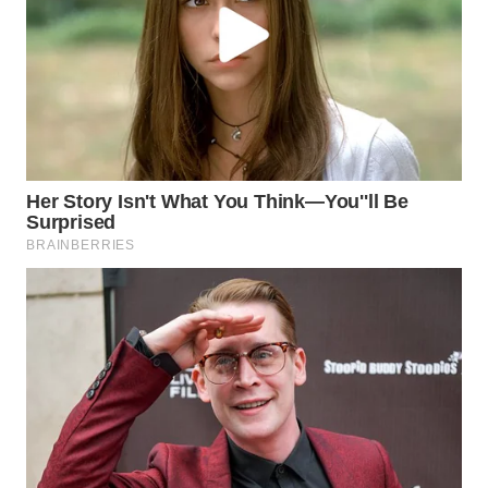
WN
BOGOR
WN
DEPOK
WN
TAPANULI
UTARA
WN
SAMOSIR
WN
PADANG
LAWAS