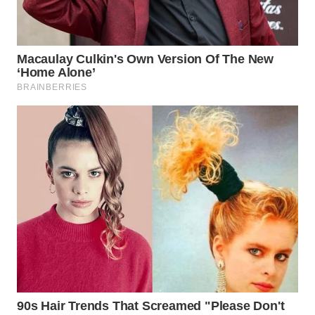
WN
SUMEDANG
WN
CIANJUR
WN
KEPULAUAN
SERIBU
WN
TANGERANG
WN
BINJAI
WN
CIREBON