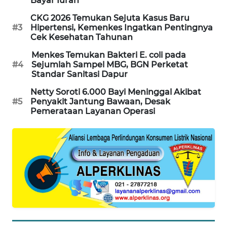
Bayar Iuran
SIBARAGAS
CKG 2026 Temukan Sejuta Kasus Baru
NEWS
#3
Hipertensi, Kemenkes Ingatkan Pentingnya
Cek Kesehatan Tahunan
METRO
Menkes Temukan Bakteri E. coli pada
SIANTAR
#4
Sejumlah Sampel MBG, BGN Perketat
NEWS
Standar Sanitasi Dapur
Netty Soroti 6.000 Bayi Meninggal Akibat
METRO
#5
Penyakit Jantung Bawaan, Desak
MEDAN
Pemerataan Layanan Operasi
NEWS
METRO
JAKARTA
NEWS
KRT
NEWS