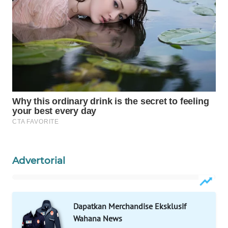
WAHANA
SPORT
WAHANA
UMKM
WAHANA
SELEB
WAHANA
PERSONA
Advertorial
WAHANA
OTOMOTIF
WAHANA
Dapatkan Merchandise Eksklusif
HEALTH
Wahana News