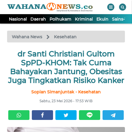
Nasional
Daerah
Polhukam
Kriminal
Ekuin
Sains-Te
WAHANA
Tutup
TV
Wahana News
Kesehatan
NASIONAL
dr Santi Christiani Gultom
SpPD-KHOM: Tak Cuma
DAERAH
Bahayakan Jantung, Obesitas
Juga Tingkatkan Risiko Kanker
POLHUKAM
Sopian Simanjuntak - Kesehatan
Sabtu, 23 Mei 2026 - 17:53 WIB
KRIMINAL
EKUIN