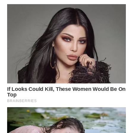
WAHANA
LISTRIK
WAHANA
TRAVEL
WAHANA
TV
WAHANANEWS
ID
WAHANANEWS
CO ID
WAHANANEWS
NET