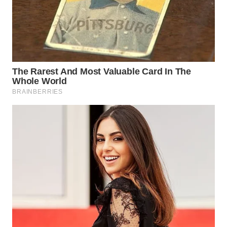
WN
NATUNA
WN
BINTAN
WN
MANDALIKA
WN
LIKUPANG
WN
LABUANBAJO
WN
BORNEO