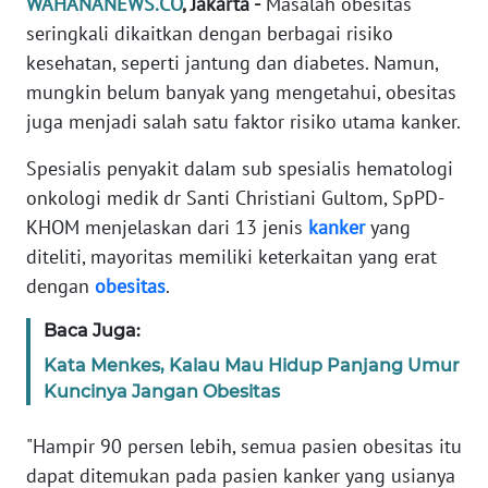
WAHANANEWS.CO
, Jakarta -
Masalah obesitas
Informasi
seringkali dikaitkan dengan berbagai risiko
INDEKS
kesehatan, seperti jantung dan diabetes. Namun,
BERITA
mungkin belum banyak yang mengetahui, obesitas
juga menjadi salah satu faktor risiko utama kanker.
KONTAK
KAMI
Spesialis penyakit dalam sub spesialis hematologi
onkologi medik dr Santi Christiani Gultom, SpPD-
INFO
KHOM menjelaskan dari 13 jenis
kanker
yang
IKLAN
diteliti, mayoritas memiliki keterkaitan yang erat
dengan
obesitas
.
TENTANG
KAMI
Baca Juga:
Kata Menkes, Kalau Mau Hidup Panjang Umur
PEDOMAN
Kuncinya Jangan Obesitas
MEDIA
SIBER
"Hampir 90 persen lebih, semua pasien obesitas itu
dapat ditemukan pada pasien kanker yang usianya
REDAKSI