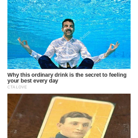
WN
PRIANGAN
TIMUR
WN
SEMARANG
WN
SOLO
WN
BOROBUDUR
WN
MADURA
WN
SURABAYA