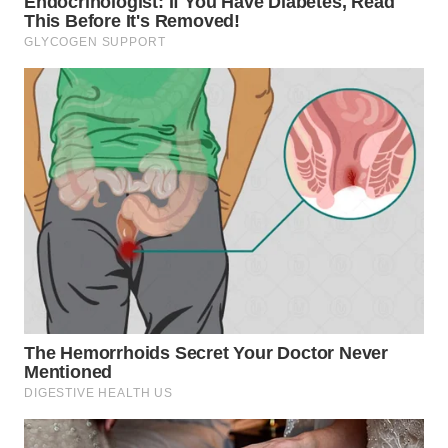
WN
TAPANULI
SELATAN
WN
TANJUNG
LESUNG
WN
KARO
WN
SIMALUNGUN
WN
LABUHANBATU
WN