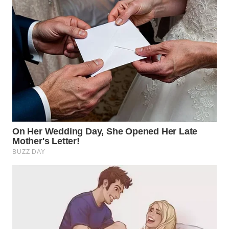
TAPANULI
TENGAH
WN DELI
SERDANG
WN
TEBING
TINGGI
WN
PAKPAK
WN
KARAWANG
WN
BEKASI