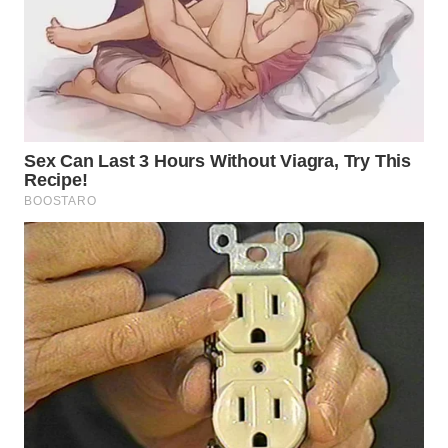
WN
BOGOR
WN
DEPOK
WN
TAPANULI
UTARA
WN
SAMOSIR
WN
PADANG
LAWAS