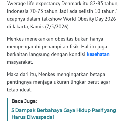
"Average life expectancy Denmark itu 82-83 tahun,
Indonesia 70-73 tahun. Jadi ada selisih 10 tahun,"
KARIR
ucapnya dalam talkshow World Obesity Day 2026
di Jakarta, Kamis (7/5/2026).
DISCLAIMER
Menkes menekankan obesitas bukan hanya
Wahana
mempengaruhi penampilan fisik. Hal itu juga
News
berkaitan langsung dengan kondisi
kesehatan
Regional
masyarakat.
WN
Maka dari itu, Menkes mengingatkan betapa
SUMUT
pentingnya menjaga ukuran lingkar perut agar
tetap ideal.
WN
JAKARTA
Baca Juga:
5 Dampak Berbahaya Gaya Hidup Pasif yang
WN
Harus Diwaspadai
JABAR