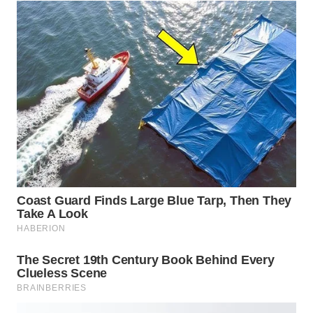
WN
NATUNA
WN
BINTAN
WN
MANDALIKA
WN
LIKUPANG
WN
LABUANBAJO
WN
BORNEO