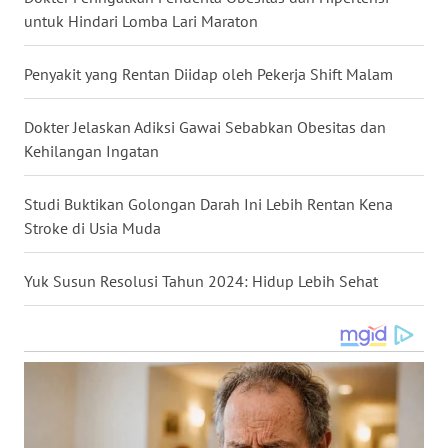
untuk Hindari Lomba Lari Maraton
WN
NUSANTARA
Penyakit yang Rentan Diidap oleh Pekerja Shift Malam
WN
JOGJA
Dokter Jelaskan Adiksi Gawai Sebabkan Obesitas dan
Kehilangan Ingatan
WN
JATIM
Studi Buktikan Golongan Darah Ini Lebih Rentan Kena
Stroke di Usia Muda
WN
BALI
Yuk Susun Resolusi Tahun 2024: Hidup Lebih Sehat
WN
KALBAR
WN
KALTENG