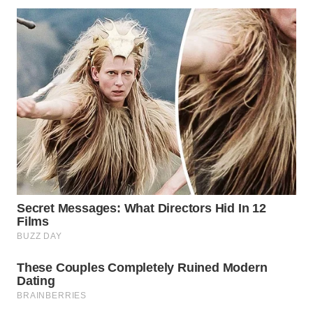
WN
PRIANGAN
TIMUR
WN
SEMARANG
WN
SOLO
WN
BOROBUDUR
WN
MADURA
WN
SURABAYA