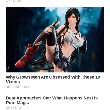
WN
INDRAMAYU
WN
KUNINGAN
WN
MAJALENGKA
WN
SUBANG
WN
SUKABUMI
WN
PURWAKARTA