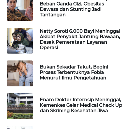
Beban Ganda Gizi, Obesitas
WAHANA
Dewasa dan Stunting Jadi
SPORT
Tantangan
WAHANA
Netty Soroti 6.000 Bayi Meninggal
UMKM
Akibat Penyakit Jantung Bawaan,
Desak Pemerataan Layanan
Operasi
WAHANA
SELEB
Bukan Sekadar Takut, Begini
WAHANA
Proses Terbentuknya Fobia
PERSONA
Menurut Ilmu Pengetahuan
WAHANA
OTOMOTIF
Enam Dokter Internsip Meninggal,
Kemenkes Gelar Medical Check Up
dan Skrining Kesehatan Jiwa
WAHANA
HEALTH