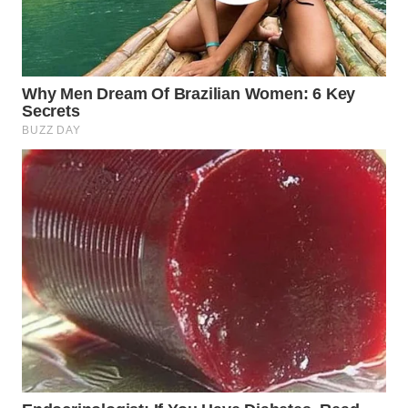
WN
MALUKU
WN
MALUT
WN
DAIRI
WN
DANAU
TOBA
WN
NIAS
WN
LANGKAT