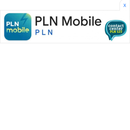
X
WAHANA MEDIA GROUP
|
|
|
WAHANA NEWS co
WAHANA TANI
WAHANA ADVOKAT
|
|
WAHANA INFRASTRUKTUR
WAHANA KONSUMEN