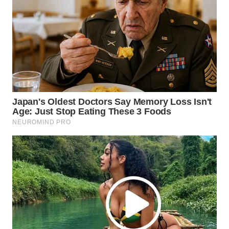
WN
KALTARA
WN
KALSEL
WN
KALTIM
WN
SULSEL
WN
GORONTALO
WN
SULUT