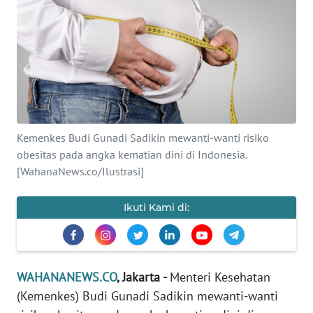
SAINS-TEKNO
KESEHATAN
INTERNASIONAL
SERBA-SERBI
Kemenkes Budi Gunadi Sadikin mewanti-wanti risiko
obesitas pada angka kematian dini di Indonesia.
PENDIDIKAN
[WahanaNews.co/Ilustrasi]
OLAHRAGA
Ikuti Kami di:
OPINI
WAHANANEWS.CO
, Jakarta -
Menteri Kesehatan
EDITORIAL
(Kemenkes) Budi Gunadi Sadikin mewanti-wanti