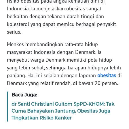
risiko obesitas pada angka kematian dini di
Informasi
Indonesia. Ia menjelaskan obesitas sangat
INDEKS
berkaitan dengan tekanan darah tinggi dan
BERITA
kolesterol yang dapat memicu berbagai penyakit
serius.
KONTAK
KAMI
Menkes membandingkan rata-rata hidup
masyarakat Indonesia dengan Denmark. Ia
INFO
menyebut warga Denmark memiliki pola hidup
IKLAN
yang lebih sehat, sehingga harapan hidupnya lebih
panjang. Hal ini sejalan dengan laporan
obesitas
di
TENTANG
Denmark yang relatif rendah, di bawah 20 persen.
KAMI
Baca Juga:
PEDOMAN
dr Santi Christiani Gultom SpPD-KHOM: Tak
MEDIA
Cuma Bahayakan Jantung, Obesitas Juga
SIBER
Tingkatkan Risiko Kanker
REDAKSI