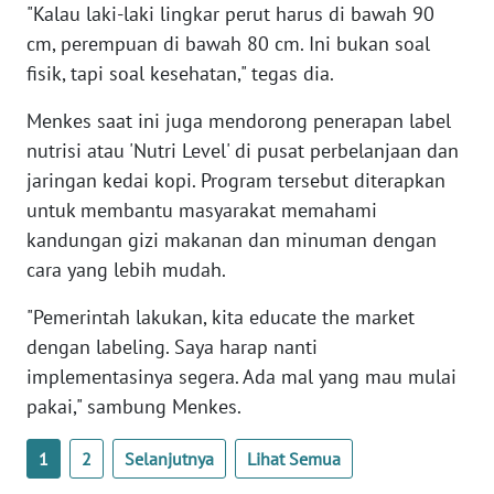
"Kalau laki-laki lingkar perut harus di bawah 90
WN
BANTEN
cm, perempuan di bawah 80 cm. Ini bukan soal
fisik, tapi soal kesehatan," tegas dia.
WN
Menkes saat ini juga mendorong penerapan label
NTT
nutrisi atau 'Nutri Level' di pusat perbelanjaan dan
jaringan kedai kopi. Program tersebut diterapkan
WN
KEPRI
untuk membantu masyarakat memahami
kandungan gizi makanan dan minuman dengan
WN
cara yang lebih mudah.
PAPUA
"Pemerintah lakukan, kita educate the market
WN
dengan labeling. Saya harap nanti
PAPUA
implementasinya segera. Ada mal yang mau mulai
BARAT
pakai," sambung Menkes.
WN
1
2
Selanjutnya
Lihat Semua
RIAU