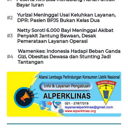
Bayar Iuran
MAWAKA
Yurizal Meninggal Usai Keluhkan Layanan,
ID
#2
DPR: Pasien BPJS Bukan Kelas Dua
Netty Soroti 6.000 Bayi Meninggal Akibat
MARTABAT
#3
Penyakit Jantung Bawaan, Desak
NET
Pemerataan Layanan Operasi
Wamenkes: Indonesia Hadapi Beban Ganda
PLN
#4
Gizi, Obesitas Dewasa dan Stunting Jadi
WATCH
Tantangan
MKLI
LPKKI
LKKI
KOPEKLIN