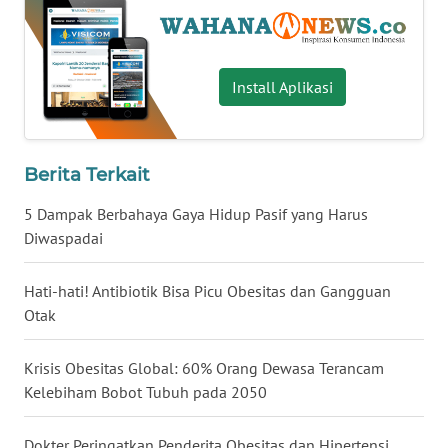
WN
BABEL
Install Aplikasi
WN
SUMBAR
Berita Terkait
WN
SUMSEL
5 Dampak Berbahaya Gaya Hidup Pasif yang Harus
Diwaspadai
WN
BENGKULU
Hati-hati! Antibiotik Bisa Picu Obesitas dan Gangguan
Otak
WN
LAMPUNG
Krisis Obesitas Global: 60% Orang Dewasa Terancam
Kelebiham Bobot Tubuh pada 2050
WN
JATENG
Dokter Peringatkan Penderita Obesitas dan Hipertensi