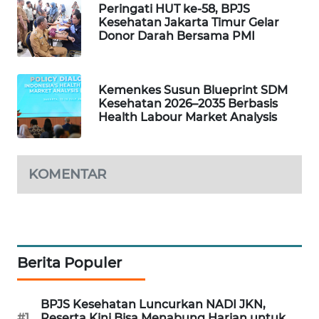
Peringati HUT ke-58, BPJS
WAHANA
Kesehatan Jakarta Timur Gelar
DESA
Donor Darah Bersama PMI
WISATA
LAPAK
Kemenkes Susun Blueprint SDM
WAHANA
Kesehatan 2026–2035 Berbasis
Health Labour Market Analysis
Wahana
Network
KOMENTAR
KONSUMEN
LISTRIK
MASYARAKAT
KELISTRIKAN
Berita Populer
WALINKI
BPJS Kesehatan Luncurkan NADI JKN,
ID
#1
Peserta Kini Bisa Menabung Harian untuk