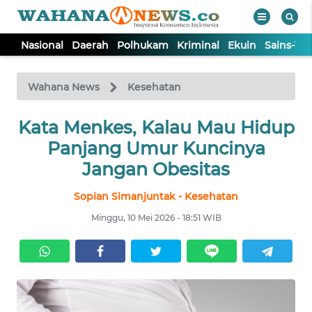
Nasional
Daerah
Polhukam
Kriminal
Ekuin
Sains-Te
WAHANA
Tutup
TV
Wahana News
Kesehatan
Kata Menkes, Kalau Mau Hidup
NASIONAL
Panjang Umur Kuncinya
DAERAH
Jangan Obesitas
Sopian Simanjuntak - Kesehatan
POLHUKAM
Minggu, 10 Mei 2026 - 18:51 WIB
KRIMINAL
EKUIN