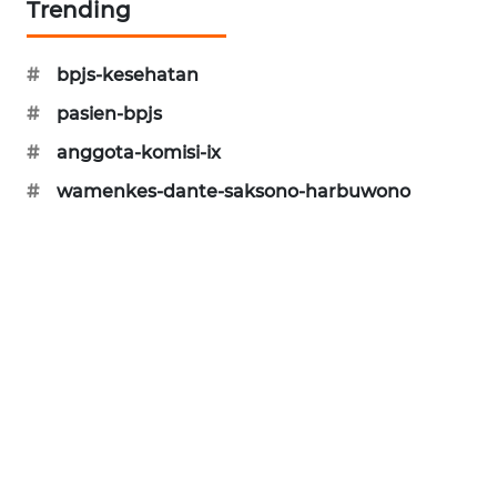
Trending
PORTAL
KONSUMEN
#
bpjs-kesehatan
FORWAMKI
#
pasien-bpjs
#
anggota-komisi-ix
ALPERKLINAS
#
wamenkes-dante-saksono-harbuwono
FORJASIDA
TAMBANG
NEWS
SITUNGIR
NEWS
SIDIKALANG
NEWS