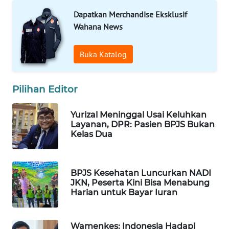
Dapatkan Merchandise Eksklusif
WAHANA
LISTRIK
Wahana News
WAHANA
Buka Katalog
TRAVEL
Pilihan Editor
WAHANA
TV
Yurizal Meninggal Usai Keluhkan
Layanan, DPR: Pasien BPJS Bukan
WAHANANEWS
Kelas Dua
ID
WAHANANEWS
BPJS Kesehatan Luncurkan NADI
CO ID
JKN, Peserta Kini Bisa Menabung
Harian untuk Bayar Iuran
WAHANANEWS
NET
Wamenkes: Indonesia Hadapi