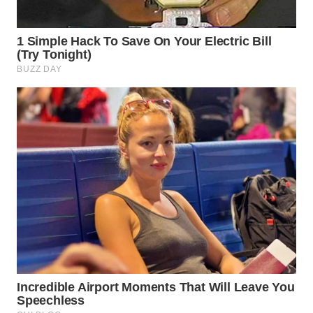
WN
SUMEDANG
WN
CIANJUR
WN
KEPULAUAN
SERIBU
WN
TANGERANG
WN
BINJAI
WN
CIREBON