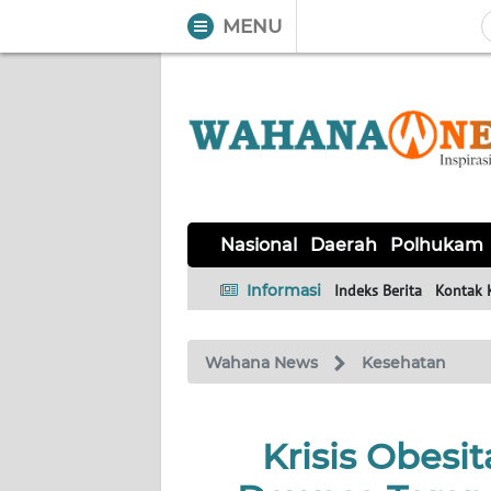
MENU
WAHANA
Tutup
TV
NASIONAL
DAERAH
POLHUKAM
KRIMINAL
EKUIN
SAINS-
KESEHATAN
INTERNASIONAL
Nasional
Daerah
Polhukam
TEKNO
Informasi
Indeks Berita
Kontak 
SERBA-
PENDIDIKAN
OLAHRAGA
OPINI
SERBI
Wahana News
Kesehatan
EDITORIAL
Krisis Obesi
Informasi