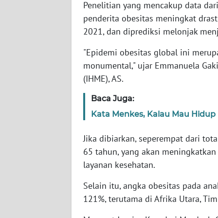
Penelitian yang mencakup data da
SERAMBI
penderita obesitas meningkat drast
2021, dan diprediksi melonjak menj
WN
JAMBI
"Epidemi obesitas global ini merup
monumental," ujar Emmanuela Gakido
WN
(IHME), AS.
SULTRA
Baca Juga:
WN
Kata Menkes, Kalau Mau Hidup
NTB
Jika dibiarkan, seperempat dari tot
WN
65 tahun, yang akan meningkatkan
SULTENG
layanan kesehatan.
WN
Selain itu, angka obesitas pada an
SULBAR
121%, terutama di Afrika Utara, Tim
WN