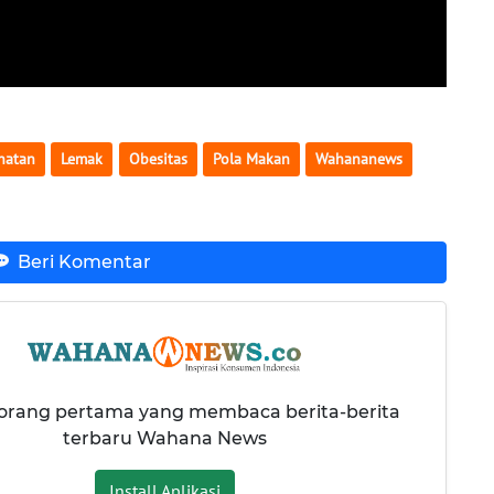
hatan
Lemak
Obesitas
Pola Makan
Wahananews
Beri Komentar
 orang pertama yang membaca berita-berita
terbaru Wahana News
Install Aplikasi