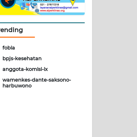
rending
fobia
bpjs-kesehatan
anggota-komisi-ix
wamenkes-dante-saksono-
harbuwono