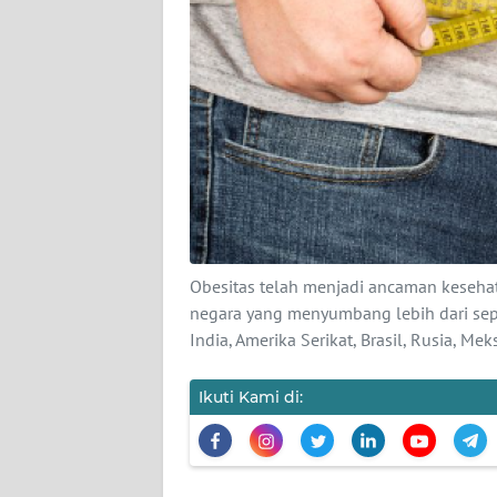
KARIR
DISCLAIMER
Wahana
News
Regional
WN
SUMUT
Obesitas telah menjadi ancaman kesehat
WN
negara yang menyumbang lebih dari sepa
JAKARTA
India, Amerika Serikat, Brasil, Rusia, M
WN
Ikuti Kami di:
JABAR
WN
BANTEN