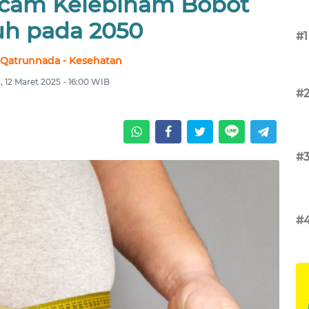
cam Kelebiham Bobot
h pada 2050
#1
 Qatrunnada - Kesehatan
 12 Maret 2025 - 16:00 WIB
#
#
#