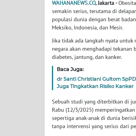
WAHANANEWS.CO
, Jakarta -
Obesit
semakin serius, terutama di delap
WN
populasi dunia dengan berat badan be
NTT
Meksiko, Indonesia, dan Mesir.
WN
Jika tidak ada langkah nyata untuk 
KEPRI
negara akan menghadapi tekanan bes
diabetes, jantung, dan kanker.
WN
PAPUA
Baca Juga:
dr Santi Christiani Gultom Sp
WN
Juga Tingkatkan Risiko Kanker
PAPUA
BARAT
Sebuah studi yang diterbitkan di j
Rabu (12/3/2025) memperingatkan
WN
sepertiga anak-anak di dunia beri
RIAU
tanpa intervensi yang serius dari p
WN