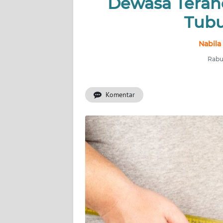
Dewasa Teran
INDEKS
BERITA
Tubu
KONTAK
Nabila
KAMI
Rabu,
INFO
IKLAN
Komentar
TENTANG
KAMI
PEDOMAN
MEDIA
SIBER
REDAKSI