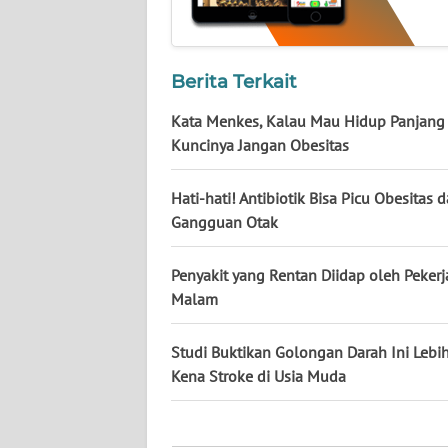
KALTARA
WN
KALSEL
Berita Terkait
Kata Menkes, Kalau Mau Hidup Panjang
WN
Kuncinya Jangan Obesitas
KALTIM
Hati-hati! Antibiotik Bisa Picu Obesitas 
WN
Gangguan Otak
SULSEL
Penyakit yang Rentan Diidap oleh Pekerja
WN
GORONTALO
Malam
WN
Studi Buktikan Golongan Darah Ini Lebi
SULUT
Kena Stroke di Usia Muda
WN
MALUKU