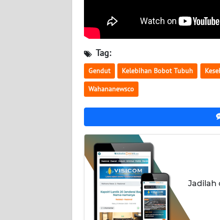
NUSANTARA
WN
JOGJA
Tag:
WN
Gendut
Kelebihan Bobot Tubuh
Kese
JATIM
Wahananewsco
WN
BALI
WN
KALBAR
WN
Jadilah
KALTENG
WN