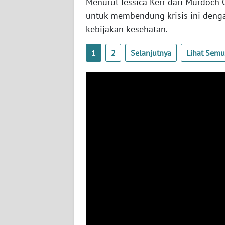
Menurut Jessica Kerr dari Murdoch 
BABEL
untuk membendung krisis ini denga
kebijakan kesehatan.
WN
SUMBAR
1
2
Selanjutnya
Lihat Sem
WN
SUMSEL
WN
BENGKULU
WN
LAMPUNG
WN
JATENG
WN