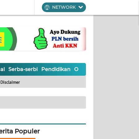
NETWORK
al
Serba-serbi
Pendidikan
Olahraga
Opini
Editoria
Disclaimer
erita Populer