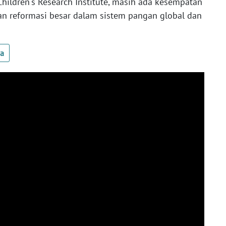
Children's Research Institute, masih ada kesempatan
n reformasi besar dalam sistem pangan global dan
ua