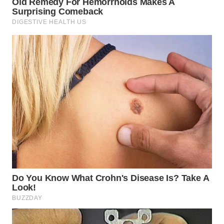
TAPANULI
TENGAH
WN DELI
SERDANG
WN
TEBING
TINGGI
WN
PAKPAK
WN
KARAWANG
WN
BEKASI