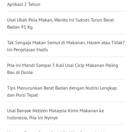
Aplikasi 2 Tahun
WN
BABEL
Usai Ubah Pola Makan, Wanita Ini Sukses Turun Berat
Badan 91 Kg
WN
SUMBAR
Tak Sengaja Makan Semut di Makanan, Haram atau Tidak?
Ini Penjelasan Hadis
WN
SUMSEL
Pria Ini Mandi Sampai 3 Kali Usai Cicip Makanan Paling
Bau di Dunia
WN
BENGKULU
Tips Menurunkan Berat Badan dengan Nutrisi Lengkap
dan Porsi Tepat
WN
LAMPUNG
Usai Banyak Netizen Malaysia Kirim Makanan ke
Indonesia, Pria Ini Nyinyir
WN
JATENG