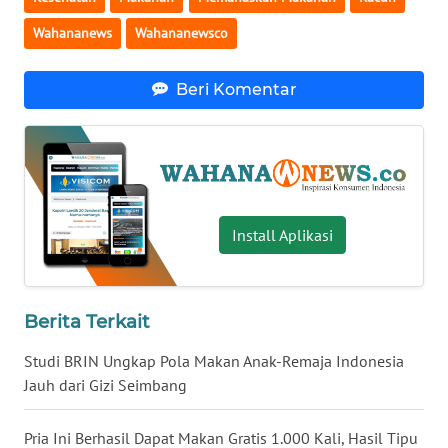
WN
Wahananews
Wahananewsco
SERAMBI
Beri Komentar
WN
JAMBI
WN
SULTRA
Install Aplikasi
WN
NTB
Berita Terkait
WN
SULTENG
Studi BRIN Ungkap Pola Makan Anak-Remaja Indonesia
Jauh dari Gizi Seimbang
WN
SULBAR
Pria Ini Berhasil Dapat Makan Gratis 1.000 Kali, Hasil Tipu