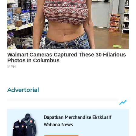
WN
NATUNA
WN
BINTAN
WN
MANDALIKA
WN
LIKUPANG
Advertorial
WN
LABUANBAJO
Dapatkan Merchandise Eksklusif
WN
Wahana News
BORNEO