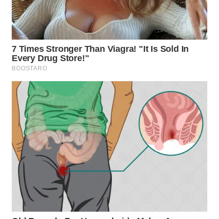
WN
TAPANULI
SELATAN
WN
TANJUNG
LESUNG
WN
KARO
WN
SIMALUNGUN
WN
LABUHANBATU
WN