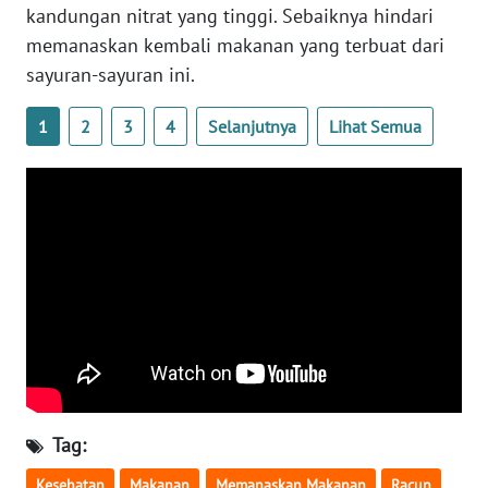
kandungan nitrat yang tinggi. Sebaiknya hindari
WN
BANTEN
memanaskan kembali makanan yang terbuat dari
sayuran-sayuran ini.
WN
NTT
1
2
3
4
Selanjutnya
Lihat Semua
WN
KEPRI
WN
PAPUA
WN
PAPUA
BARAT
Tag:
WN
RIAU
Kesehatan
Makanan
Memanaskan Makanan
Racun