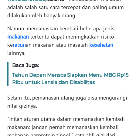
Informasi
adalah salah satu cara tercepat dan paling umum
dilakukan oleh banyak orang.
INDEKS
BERITA
Namun, memanaskan kembali beberapa jenis
makanan
tertentu dapat meningkatkan risiko
KONTAK
ke
racun
an makanan atau masalah
kesehatan
KAMI
lainnya.
INFO
Baca Juga:
IKLAN
Tahun Depan Mensos Siapkan Menu MBG Rp15
Ribu untuk Lansia dan Disabilitas
TENTANG
KAMI
Selain itu, pemanasan ulang juga bisa mengurangi
nilai gizinya.
PEDOMAN
MEDIA
"Inilah aturan utama dalam memanaskan kembali
SIBER
makanan: jangan pernah memanaskan kembali
REDAKSI
makanan berprotein tinggi," kata ahli gizi dari