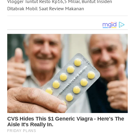
Vlogger Tuntut Resto Rp16,5 Miliar, Buntut Insiden
WN
Ditabrak Mobil Saat Review Makanan
NUSANTARA
WN
JOGJA
WN
JATIM
WN
BALI
WN
KALBAR
WN
KALTENG