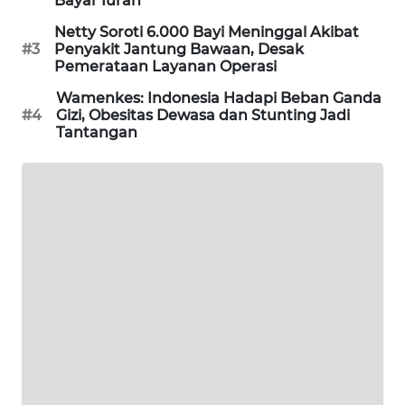
Bayar Iuran
WAHANA
Netty Soroti 6.000 Bayi Meninggal Akibat
DESA
#3
Penyakit Jantung Bawaan, Desak
WISATA
Pemerataan Layanan Operasi
Wamenkes: Indonesia Hadapi Beban Ganda
LAPAK
#4
Gizi, Obesitas Dewasa dan Stunting Jadi
WAHANA
Tantangan
Wahana
Network
KONSUMEN
LISTRIK
MASYARAKAT
KELISTRIKAN
WALINKI
ID