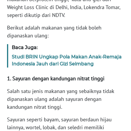
Weight Loss Clinic di Delhi, India, Lokendra Tomar,
KARIR
seperti dikutip dari NDTV.
Berikut adalah makanan yang tidak boleh
DISCLAIMER
dipanaskan ulang:
Wahana
Baca Juga:
News
Regional
Studi BRIN Ungkap Pola Makan Anak-Remaja
Indonesia Jauh dari Gizi Seimbang
WN
SUMUT
1. Sayuran dengan kandungan nitrat tinggi
Salah satu jenis makanan yang sebaiknya tidak
WN
dipanaskan ulang adalah sayuran dengan
JAKARTA
kandungan nitrat tinggi.
WN
Sayuran seperti bayam, sayuran berdaun hijau
JABAR
lainnya, wortel, lobak, dan seledri memiliki