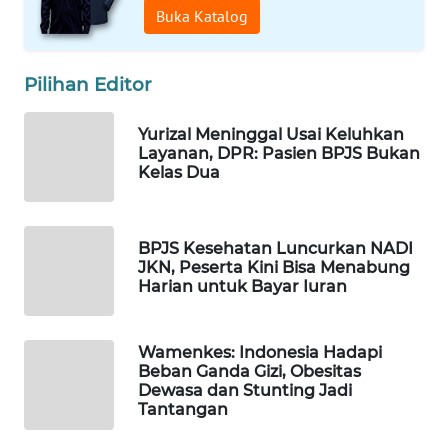
Buka Katalog
Wahana
Media
Group
Pilihan Editor
WAHANA
NEWS
Yurizal Meninggal Usai Keluhkan
Layanan, DPR: Pasien BPJS Bukan
Kelas Dua
WAHANA
TANI
BPJS Kesehatan Luncurkan NADI
WAHANA
JKN, Peserta Kini Bisa Menabung
ADVOKAT
Harian untuk Bayar Iuran
WAHANA
INFRASTRUKTUR
Wamenkes: Indonesia Hadapi
Beban Ganda Gizi, Obesitas
Dewasa dan Stunting Jadi
WAHANA
Tantangan
KONSUMEN