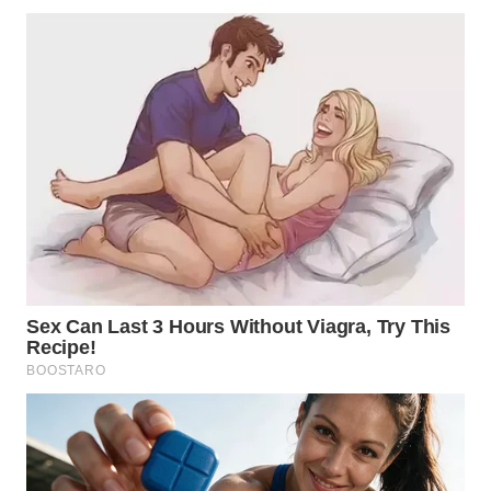
WN
KALTARA
WN
KALSEL
WN
KALTIM
WN
SULSEL
WN
GORONTALO
WN
SULUT