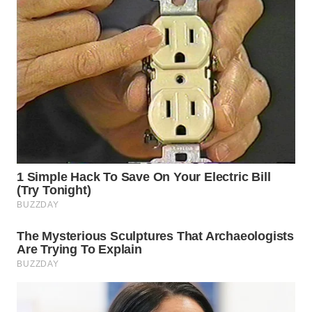
WN
BOGOR
WN
DEPOK
WN
TAPANULI
UTARA
WN
SAMOSIR
WN
PADANG
LAWAS