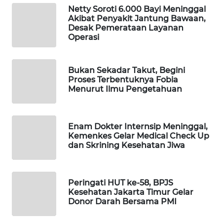
Netty Soroti 6.000 Bayi Meninggal
WAHANA
Akibat Penyakit Jantung Bawaan,
LISTRIK
Desak Pemerataan Layanan
Operasi
WAHANA
TRAVEL
Bukan Sekadar Takut, Begini
Proses Terbentuknya Fobia
WAHANA
Menurut Ilmu Pengetahuan
TV
WAHANANEWS
Enam Dokter Internsip Meninggal,
ID
Kemenkes Gelar Medical Check Up
dan Skrining Kesehatan Jiwa
WAHANANEWS
CO ID
Peringati HUT ke-58, BPJS
Kesehatan Jakarta Timur Gelar
WAHANANEWS
Donor Darah Bersama PMI
NET