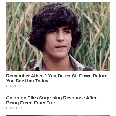
WN
INDRAMAYU
WN
KUNINGAN
WN
MAJALENGKA
WN
SUBANG
WN
SUKABUMI
WN
PURWAKARTA