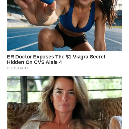
WN
MALUKU
WN
MALUT
WN
DAIRI
WN
DANAU
TOBA
WN
NIAS
WN
LANGKAT