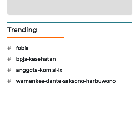
MAWAKA
ID
Trending
MARTABAT
NET
#
fobia
PLN
#
bpjs-kesehatan
WATCH
#
anggota-komisi-ix
MKLI
#
wamenkes-dante-saksono-harbuwono
LPKKI
LKKI
KOPEKLIN