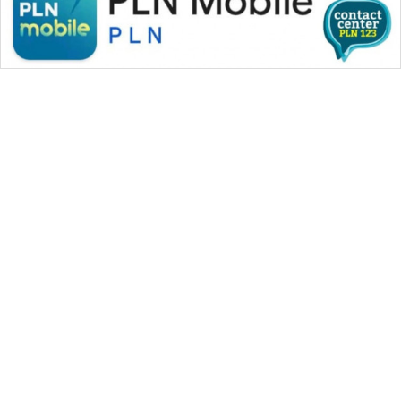
SONYA
ASA
NEWS
WAHANA MEDIA GROUP
|
|
|
WAHANA NEWS co
WAHANA TANI
WAHANA ADVOKAT
|
|
WAHANA INFRASTRUKTUR
WAHANA KONSUMEN
|
|
|
WAHANA LISTRIK
WAHANA TRAVEL
WAHANA TV
|
|
|
WAHANANEWS id
WAHANANEWS CO ID
WAHANANEWS NET
|
|
|
WAHANA SPORT ID
Wahana UMKM
Wahana Seleb