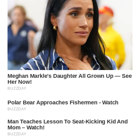
WN
SUMEDANG
WN
CIANJUR
WN
KEPULAUAN
SERIBU
WN
TANGERANG
WN
BINJAI
WN
CIREBON