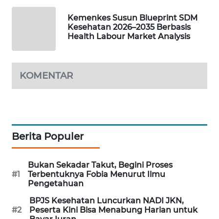
WAHANA
Kemenkes Susun Blueprint SDM
SPORT
Kesehatan 2026–2035 Berbasis
Health Labour Market Analysis
WAHANA
UMKM
KOMENTAR
WAHANA
SELEB
WAHANA
PERSONA
Berita Populer
WAHANA
Bukan Sekadar Takut, Begini Proses
OTOMOTIF
#1
Terbentuknya Fobia Menurut Ilmu
Pengetahuan
WAHANA
BPJS Kesehatan Luncurkan NADI JKN,
HEALTH
#2
Peserta Kini Bisa Menabung Harian untuk