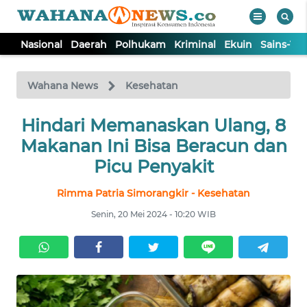
Nasional
Daerah
Polhukam
Kriminal
Ekuin
Sains-Te
WAHANA
Tutup
TV
Wahana News
Kesehatan
NASIONAL
Hindari Memanaskan Ulang, 8
Makanan Ini Bisa Beracun dan
DAERAH
Picu Penyakit
Rimma Patria Simorangkir - Kesehatan
POLHUKAM
Senin, 20 Mei 2024 - 10:20 WIB
KRIMINAL
EKUIN