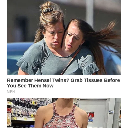
WN
PRIANGAN
TIMUR
WN
SEMARANG
WN
SOLO
WN
BOROBUDUR
WN
MADURA
WN
SURABAYA