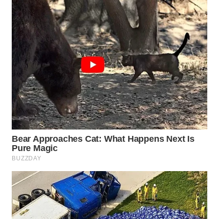
WN
SUMEDANG
WN
CIANJUR
WN
KEPULAUAN
SERIBU
WN
TANGERANG
WN
BINJAI
WN
CIREBON