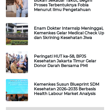
Bukan Sekadar Takut, Begini
Proses Terbentuknya Fobia
WAHANA
Menurut Ilmu Pengetahuan
SPORT
WAHANA
Enam Dokter Internsip Meninggal,
UMKM
Kemenkes Gelar Medical Check Up
dan Skrining Kesehatan Jiwa
WAHANA
SELEB
Peringati HUT ke-58, BPJS
WAHANA
Kesehatan Jakarta Timur Gelar
Donor Darah Bersama PMI
PERSONA
WAHANA
OTOMOTIF
Kemenkes Susun Blueprint SDM
Kesehatan 2026–2035 Berbasis
Health Labour Market Analysis
WAHANA
HEALTH