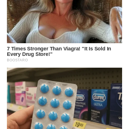
WN
NUSANTARA
WN
JOGJA
WN
JATIM
WN
BALI
WN
KALBAR
WN
KALTENG