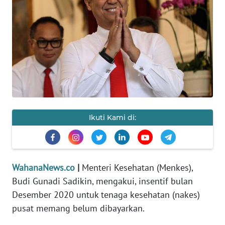
SAINS-TEKNO
KESEHATAN
INTERNASIONAL
SERBA-SERBI
PENDIDIKAN
Ikuti Kami di:
OLAHRAGA
WahanaNews.co
|
Menteri Kesehatan (Menkes),
OPINI
Budi Gunadi Sadikin, mengakui, insentif bulan
Desember 2020 untuk tenaga kesehatan (nakes)
EDITORIAL
pusat memang belum dibayarkan.