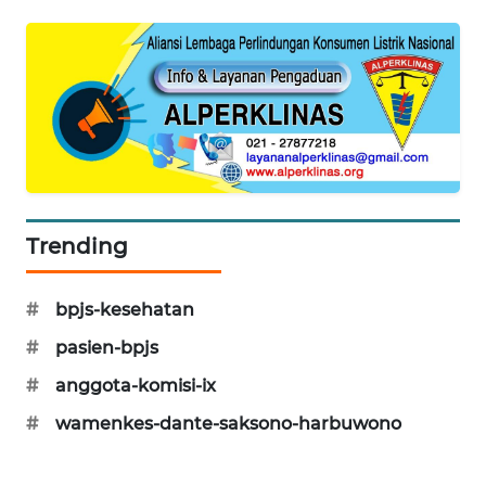
MAWAKA
ID
MARTABAT
NET
PLN
WATCH
Trending
MKLI
#
bpjs-kesehatan
LPKKI
#
pasien-bpjs
#
anggota-komisi-ix
LKKI
#
wamenkes-dante-saksono-harbuwono
KOPEKLIN