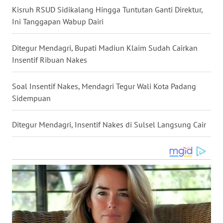
Kisruh RSUD Sidikalang Hingga Tuntutan Ganti Direktur,
WN
Ini Tanggapan Wabup Dairi
BABEL
Ditegur Mendagri, Bupati Madiun Klaim Sudah Cairkan
WN
Insentif Ribuan Nakes
SUMBAR
Soal Insentif Nakes, Mendagri Tegur Wali Kota Padang
WN
Sidempuan
SUMSEL
Ditegur Mendagri, Insentif Nakes di Sulsel Langsung Cair
WN
BENGKULU
WN
LAMPUNG
WN
JATENG