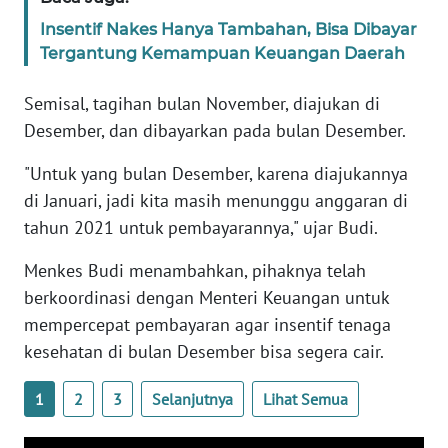
Insentif Nakes Hanya Tambahan, Bisa Dibayar
KARIR
Tergantung Kemampuan Keuangan Daerah
DISCLAIMER
Semisal, tagihan bulan November, diajukan di
Desember, dan dibayarkan pada bulan Desember.
Wahana
News
"Untuk yang bulan Desember, karena diajukannya
Regional
di Januari, jadi kita masih menunggu anggaran di
tahun 2021 untuk pembayarannya," ujar Budi.
WN
SUMUT
Menkes Budi menambahkan, pihaknya telah
berkoordinasi dengan Menteri Keuangan untuk
WN
mempercepat pembayaran agar insentif tenaga
JAKARTA
kesehatan di bulan Desember bisa segera cair.
WN
1
2
3
Selanjutnya
Lihat Semua
JABAR