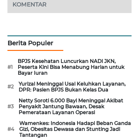
KOMENTAR
WAHANA
DESA
WISATA
LAPAK
Berita Populer
WAHANA
Wahana
BPJS Kesehatan Luncurkan NADI JKN,
Network
#1
Peserta Kini Bisa Menabung Harian untuk
Bayar Iuran
KONSUMEN
Yurizal Meninggal Usai Keluhkan Layanan,
#2
LISTRIK
DPR: Pasien BPJS Bukan Kelas Dua
Netty Soroti 6.000 Bayi Meninggal Akibat
MASYARAKAT
#3
Penyakit Jantung Bawaan, Desak
KELISTRIKAN
Pemerataan Layanan Operasi
Wamenkes: Indonesia Hadapi Beban Ganda
WALINKI
#4
Gizi, Obesitas Dewasa dan Stunting Jadi
ID
Tantangan