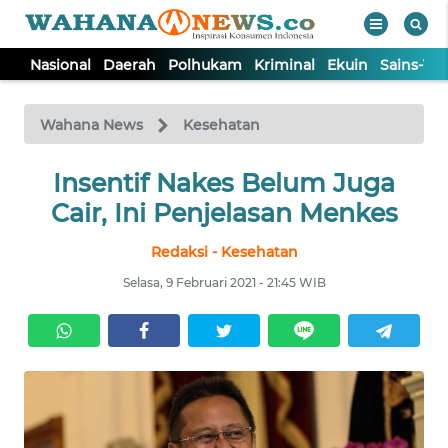
Nasional
Daerah
Polhukam
Kriminal
Ekuin
Sains-Te
WAHANA
Tutup
TV
Wahana News
Kesehatan
NASIONAL
Insentif Nakes Belum Juga
Cair, Ini Penjelasan Menkes
DAERAH
Redaksi - Kesehatan
Selasa, 9 Februari 2021 - 21:45 WIB
POLHUKAM
KRIMINAL
EKUIN