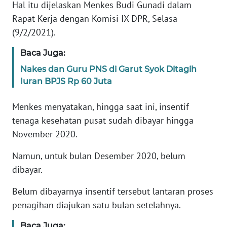
Informasi
Hal itu dijelaskan Menkes Budi Gunadi dalam
Rapat Kerja dengan Komisi IX DPR, Selasa
INDEKS
(9/2/2021).
BERITA
Baca Juga:
KONTAK
Nakes dan Guru PNS di Garut Syok Ditagih
KAMI
Iuran BPJS Rp 60 Juta
INFO
Menkes menyatakan, hingga saat ini, insentif
IKLAN
tenaga kesehatan pusat sudah dibayar hingga
November 2020.
TENTANG
KAMI
Namun, untuk bulan Desember 2020, belum
dibayar.
PEDOMAN
MEDIA
Belum dibayarnya insentif tersebut lantaran proses
SIBER
penagihan diajukan satu bulan setelahnya.
REDAKSI
Baca Juga: