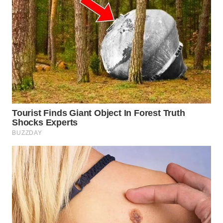
WN
TAPANULI
SELATAN
WN
TANJUNG
LESUNG
WN
KARO
WN
SIMALUNGUN
WN
LABUHANBATU
WN