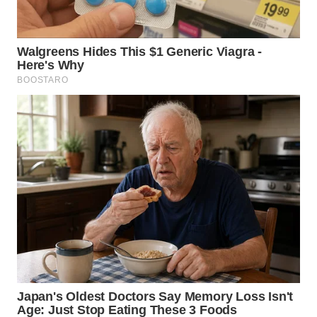
WN
KALTARA
WN
KALSEL
WN
KALTIM
WN
SULSEL
WN
GORONTALO
WN
SULUT