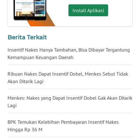
Install Aplikasi
WN
SERAMBI
WN
Berita Terkait
JAMBI
Insentif Nakes Hanya Tambahan, Bisa Dibayar Tergantung
WN
Kemampuan Keuangan Daerah
SULTRA
Ribuan Nakes Dapat Insentif Dobel, Menkes Sebut Tidak
WN
Akan Ditarik Lagi
NTB
Menkes: Nakes yang Dapat Insentif Dobel Gak Akan Ditarik
WN
Lagi
SULTENG
BPK Temukan Kelebihan Pembayaran Insentif Nakes
WN
Hingga Rp 36 M
SULBAR