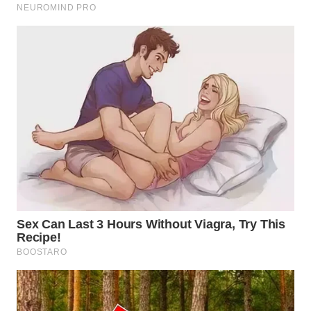
WN
MALUKU
WN
MALUT
WN
DAIRI
WN
DANAU
TOBA
WN
NIAS
WN
LANGKAT