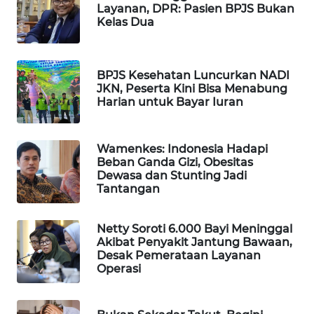
Layanan, DPR: Pasien BPJS Bukan
WAHANA
Kelas Dua
LISTRIK
WAHANA
BPJS Kesehatan Luncurkan NADI
TRAVEL
JKN, Peserta Kini Bisa Menabung
Harian untuk Bayar Iuran
WAHANA
TV
Wamenkes: Indonesia Hadapi
Beban Ganda Gizi, Obesitas
Dewasa dan Stunting Jadi
WAHANANEWS
Tantangan
ID
WAHANANEWS
Netty Soroti 6.000 Bayi Meninggal
Akibat Penyakit Jantung Bawaan,
CO ID
Desak Pemerataan Layanan
Operasi
WAHANANEWS
NET