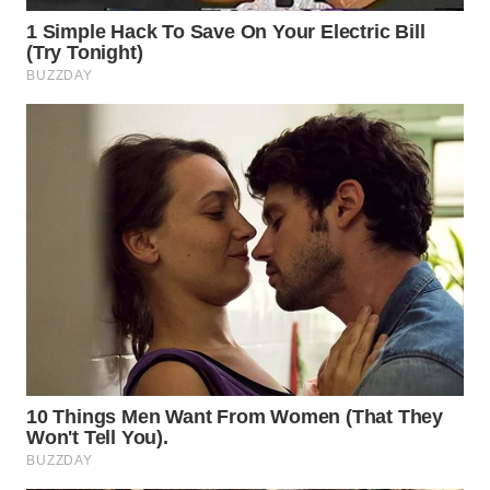
WN
BOGOR
WN
DEPOK
WN
TAPANULI
UTARA
WN
SAMOSIR
WN
PADANG
LAWAS