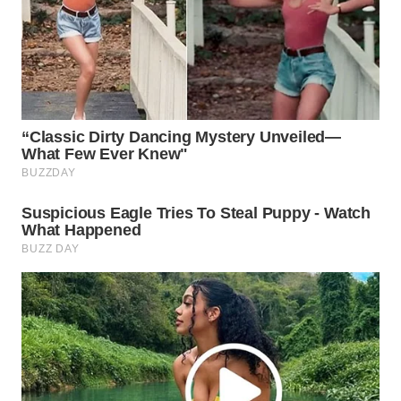
WN
PRIANGAN
TIMUR
WN
SEMARANG
WN
SOLO
WN
BOROBUDUR
WN
MADURA
WN
SURABAYA