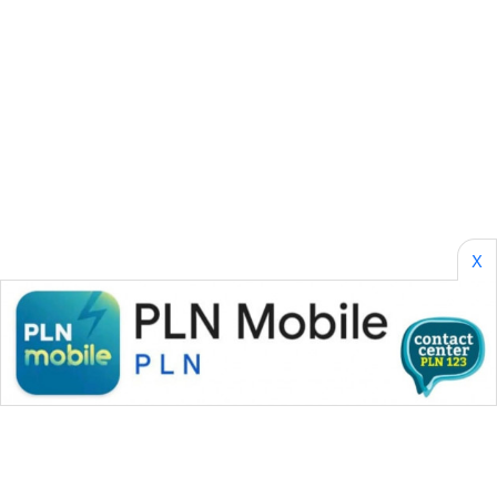
SONYA
ASA
NEWS
X