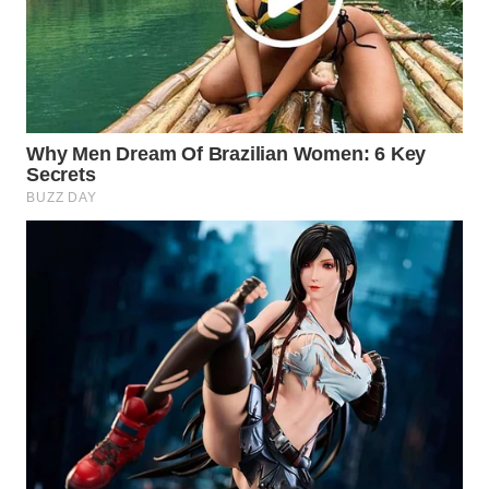
WN
NATUNA
WN
BINTAN
WN
MANDALIKA
WN
LIKUPANG
WN
LABUANBAJO
WN
BORNEO