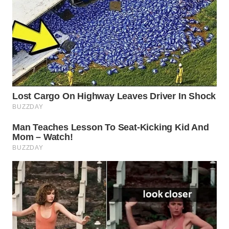
WN
INDRAMAYU
WN
KUNINGAN
WN
MAJALENGKA
WN
SUBANG
WN
SUKABUMI
WN
PURWAKARTA