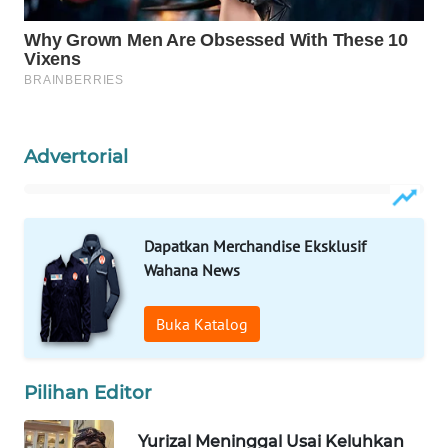
Wahana
Media
Group
WAHANA
NEWS
Advertorial
WAHANA
TANI
Dapatkan Merchandise Eksklusif
WAHANA
Wahana News
ADVOKAT
Buka Katalog
WAHANA
INFRASTRUKTUR
Pilihan Editor
WAHANA
KONSUMEN
Yurizal Meninggal Usai Keluhkan