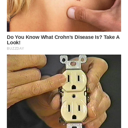
TAPANULI
TENGAH
WN DELI
SERDANG
WN
TEBING
TINGGI
WN
PAKPAK
WN
KARAWANG
WN
BEKASI