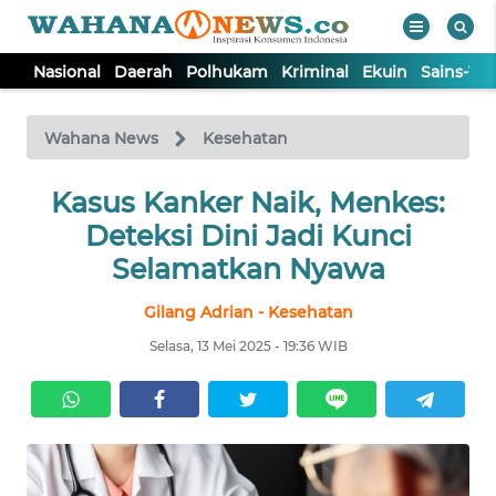
Nasional
Daerah
Polhukam
Kriminal
Ekuin
Sains-Te
WAHANA
Tutup
TV
Wahana News
Kesehatan
NASIONAL
Kasus Kanker Naik, Menkes:
Deteksi Dini Jadi Kunci
DAERAH
Selamatkan Nyawa
Gilang Adrian - Kesehatan
POLHUKAM
Selasa, 13 Mei 2025 - 19:36 WIB
KRIMINAL
EKUIN