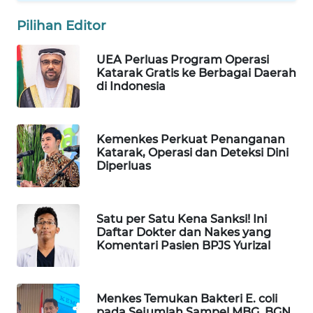
Wahana
Pilihan Editor
Media
Group
UEA Perluas Program Operasi
Katarak Gratis ke Berbagai Daerah
WAHANA
di Indonesia
NEWS
WAHANA
Kemenkes Perkuat Penanganan
TANI
Katarak, Operasi dan Deteksi Dini
Diperluas
WAHANA
ADVOKAT
Satu per Satu Kena Sanksi! Ini
WAHANA
Daftar Dokter dan Nakes yang
INFRASTRUKTUR
Komentari Pasien BPJS Yurizal
WAHANA
KONSUMEN
Menkes Temukan Bakteri E. coli
pada Sejumlah Sampel MBG, BGN