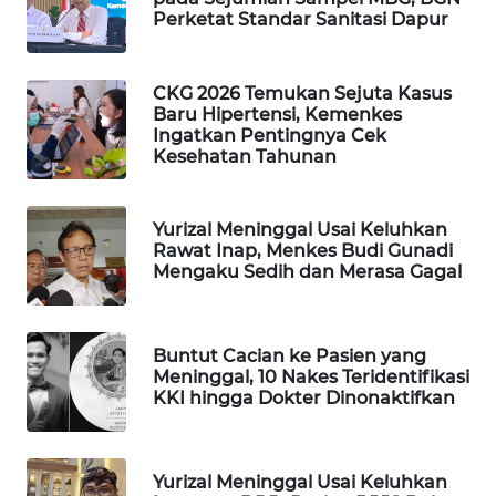
Perketat Standar Sanitasi Dapur
WAHANA
LISTRIK
CKG 2026 Temukan Sejuta Kasus
Baru Hipertensi, Kemenkes
WAHANA
Ingatkan Pentingnya Cek
TRAVEL
Kesehatan Tahunan
WAHANA
TV
Yurizal Meninggal Usai Keluhkan
Rawat Inap, Menkes Budi Gunadi
Mengaku Sedih dan Merasa Gagal
WAHANANEWS
ID
Buntut Cacian ke Pasien yang
WAHANANEWS
Meninggal, 10 Nakes Teridentifikasi
CO ID
KKI hingga Dokter Dinonaktifkan
WAHANANEWS
NET
Yurizal Meninggal Usai Keluhkan