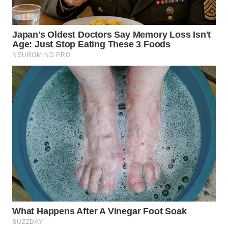
WN
MALUKU
WN
MALUT
WN
DAIRI
WN
DANAU
TOBA
WN
NIAS
WN
LANGKAT