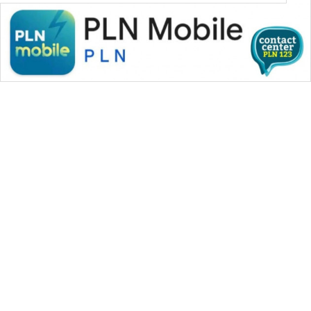
SONYA
ASA
NEWS
WAHANA MEDIA GROUP
|
|
|
WAHANA NEWS co
WAHANA TANI
WAHANA ADVOKAT
|
|
WAHANA INFRASTRUKTUR
WAHANA KONSUMEN
|
|
|
WAHANA LISTRIK
WAHANA TRAVEL
WAHANA TV