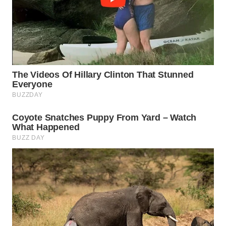
WN
PRIANGAN
TIMUR
WN
SEMARANG
WN
SOLO
WN
BOROBUDUR
WN
MADURA
WN
SURABAYA