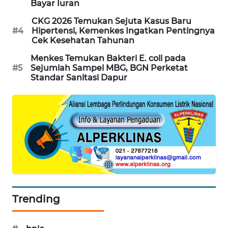
Bayar Iuran
WAHANA
CKG 2026 Temukan Sejuta Kasus Baru
DESA
#4
Hipertensi, Kemenkes Ingatkan Pentingnya
WISATA
Cek Kesehatan Tahunan
Menkes Temukan Bakteri E. coli pada
LAPAK
#5
Sejumlah Sampel MBG, BGN Perketat
WAHANA
Standar Sanitasi Dapur
Wahana
Network
KONSUMEN
LISTRIK
MASYARAKAT
KELISTRIKAN
Trending
WALINKI
ID