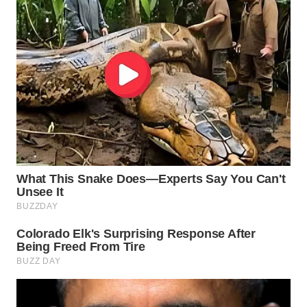
WN
SUMEDANG
WN
CIANJUR
WN
KEPULAUAN
SERIBU
WN
TANGERANG
WN
BINJAI
WN
CIREBON