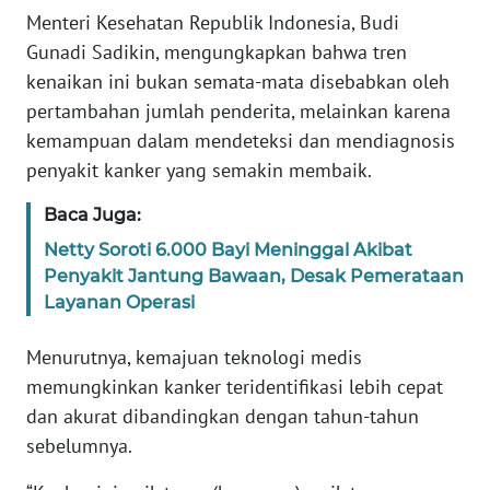
Informasi
Menteri Kesehatan Republik Indonesia, Budi
Gunadi Sadikin, mengungkapkan bahwa tren
INDEKS
kenaikan ini bukan semata-mata disebabkan oleh
BERITA
pertambahan jumlah penderita, melainkan karena
KONTAK
kemampuan dalam mendeteksi dan mendiagnosis
KAMI
penyakit kanker yang semakin membaik.
Baca Juga:
INFO
IKLAN
Netty Soroti 6.000 Bayi Meninggal Akibat
Penyakit Jantung Bawaan, Desak Pemerataan
TENTANG
Layanan Operasi
KAMI
Menurutnya, kemajuan teknologi medis
PEDOMAN
memungkinkan kanker teridentifikasi lebih cepat
MEDIA
dan akurat dibandingkan dengan tahun-tahun
SIBER
sebelumnya.
REDAKSI