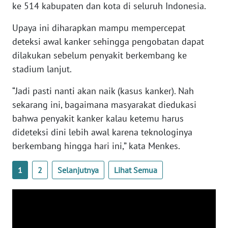
ke 514 kabupaten dan kota di seluruh Indonesia.
WN
BANTEN
Upaya ini diharapkan mampu mempercepat
deteksi awal kanker sehingga pengobatan dapat
WN
dilakukan sebelum penyakit berkembang ke
NTT
stadium lanjut.
WN
“Jadi pasti nanti akan naik (kasus kanker). Nah
KEPRI
sekarang ini, bagaimana masyarakat diedukasi
bahwa penyakit kanker kalau ketemu harus
WN
dideteksi dini lebih awal karena teknologinya
PAPUA
berkembang hingga hari ini,” kata Menkes.
WN
1
2
Selanjutnya
Lihat Semua
PAPUA
BARAT
WN
RIAU