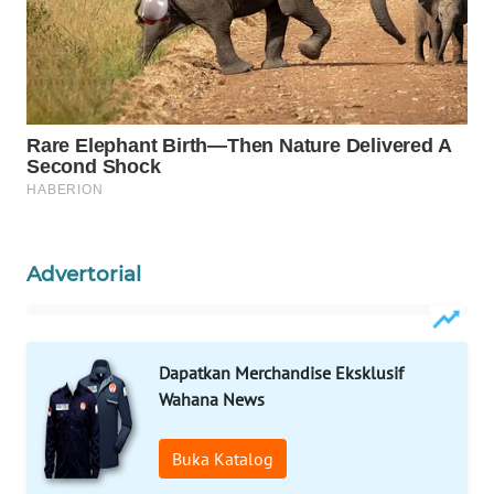
WN
NATUNA
WN
BINTAN
WN
MANDALIKA
Advertorial
WN
LIKUPANG
WN
Dapatkan Merchandise Eksklusif
LABUANBAJO
Wahana News
WN
Buka Katalog
BORNEO