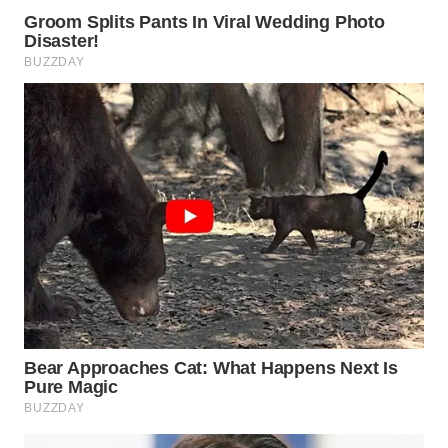
TAPANULI
TENGAH
WN DELI
SERDANG
WN
TEBING
TINGGI
WN
PAKPAK
WN
KARAWANG
WN
BEKASI