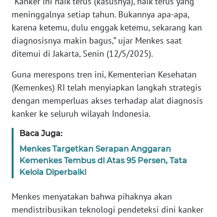
“Kanker ini naik terus (kasusnya), naik terus yang
meninggalnya setiap tahun. Bukannya apa-apa,
KARIR
karena ketemu, dulu enggak ketemu, sekarang kan
diagnosisnya makin bagus,” ujar Menkes saat
DISCLAIMER
ditemui di Jakarta, Senin (12/5/2025).
Guna merespons tren ini, Kementerian Kesehatan
Wahana
News
(Kemenkes) RI telah menyiapkan langkah strategis
Regional
dengan memperluas akses terhadap alat diagnosis
kanker ke seluruh wilayah Indonesia.
WN
SUMUT
Baca Juga:
Menkes Targetkan Serapan Anggaran
WN
Kemenkes Tembus di Atas 95 Persen, Tata
JAKARTA
Kelola Diperbaiki
WN
Menkes menyatakan bahwa pihaknya akan
JABAR
mendistribusikan teknologi pendeteksi dini kanker