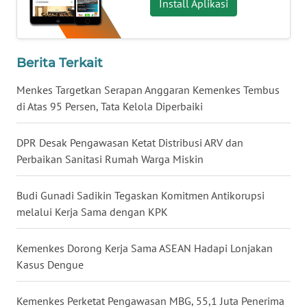
Install Aplikasi
WN
BABEL
Berita Terkait
WN
SUMBAR
Menkes Targetkan Serapan Anggaran Kemenkes Tembus
di Atas 95 Persen, Tata Kelola Diperbaiki
WN
SUMSEL
DPR Desak Pengawasan Ketat Distribusi ARV dan
Perbaikan Sanitasi Rumah Warga Miskin
WN
BENGKULU
Budi Gunadi Sadikin Tegaskan Komitmen Antikorupsi
melalui Kerja Sama dengan KPK
WN
LAMPUNG
Kemenkes Dorong Kerja Sama ASEAN Hadapi Lonjakan
Kasus Dengue
WN
JATENG
Kemenkes Perketat Pengawasan MBG, 55,1 Juta Penerima