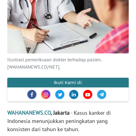
SAINS-TEKNO
KESEHATAN
INTERNASIONAL
SERBA-SERBI
Ilustrasi pemeriksaan dokter terhadap pasien.
[WAHANANEWS.CO/NET].
PENDIDIKAN
Ikuti Kami di:
OLAHRAGA
OPINI
WAHANANEWS.CO
, Jakarta
- Kasus kanker di
Indonesia menunjukkan peningkatan yang
EDITORIAL
konsisten dari tahun ke tahun.