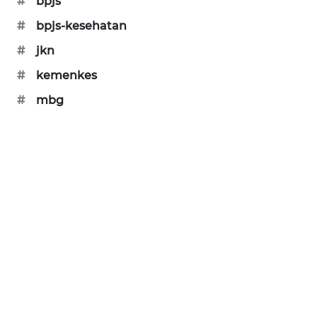
#
bpjs
MAWAKA
#
bpjs-kesehatan
ID
#
jkn
#
kemenkes
MARTABAT
NET
#
mbg
PLN
WATCH
MKLI
LPKKI
LKKI
KOPEKLIN