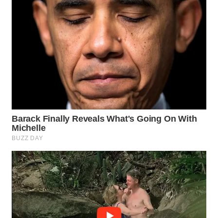
WN
INDRAMAYU
WN
KUNINGAN
WN
MAJALENGKA
WN
SUBANG
WN
SUKABUMI
WN
PURWAKARTA