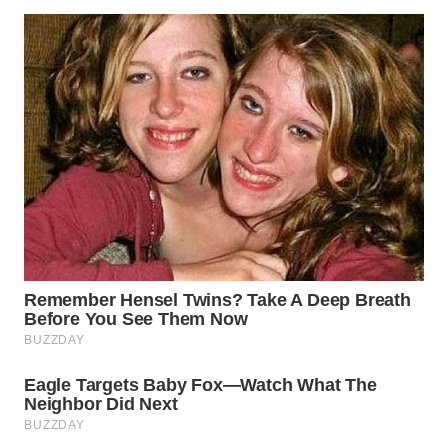
WN
TAPANULI
SELATAN
WN
TANJUNG
LESUNG
WN
KARO
WN
SIMALUNGUN
WN
LABUHANBATU
WN