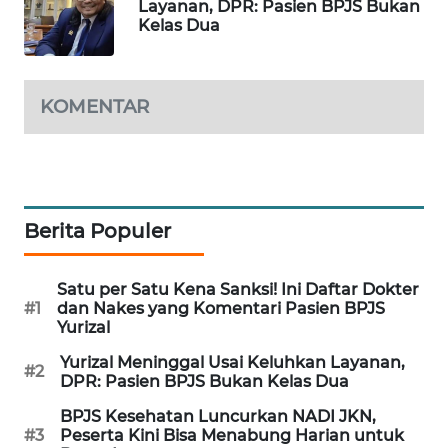
Layanan, DPR: Pasien BPJS Bukan
WAHANA
Kelas Dua
SPORT
WAHANA
KOMENTAR
UMKM
WAHANA
SELEB
Berita Populer
WAHANA
PERSONA
Satu per Satu Kena Sanksi! Ini Daftar Dokter
#1
dan Nakes yang Komentari Pasien BPJS
WAHANA
Yurizal
OTOMOTIF
Yurizal Meninggal Usai Keluhkan Layanan,
#2
DPR: Pasien BPJS Bukan Kelas Dua
WAHANA
BPJS Kesehatan Luncurkan NADI JKN,
HEALTH
#3
Peserta Kini Bisa Menabung Harian untuk