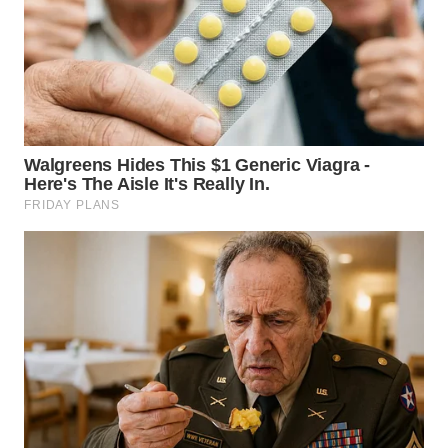
WN
KALTARA
WN
KALSEL
WN
KALTIM
WN
SULSEL
WN
GORONTALO
WN
SULUT