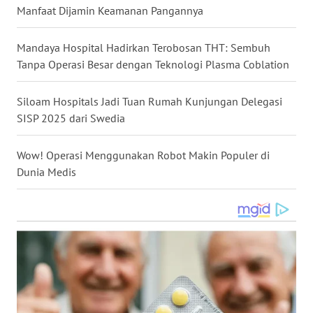
Manfaat Dijamin Keamanan Pangannya
WN
NUSANTARA
Mandaya Hospital Hadirkan Terobosan THT: Sembuh
Tanpa Operasi Besar dengan Teknologi Plasma Coblation
WN
JOGJA
Siloam Hospitals Jadi Tuan Rumah Kunjungan Delegasi
SISP 2025 dari Swedia
WN
JATIM
Wow! Operasi Menggunakan Robot Makin Populer di
Dunia Medis
WN
BALI
WN
KALBAR
WN
KALTENG