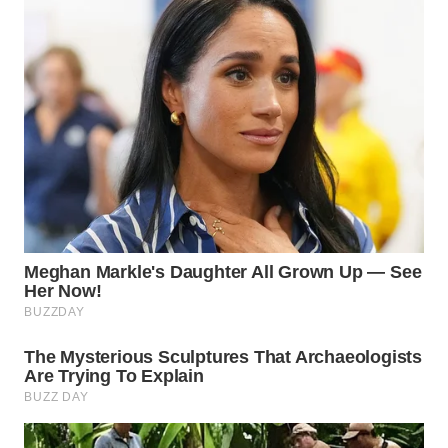
WN
BOGOR
WN
DEPOK
WN
TAPANULI
UTARA
WN
SAMOSIR
WN
PADANG
LAWAS