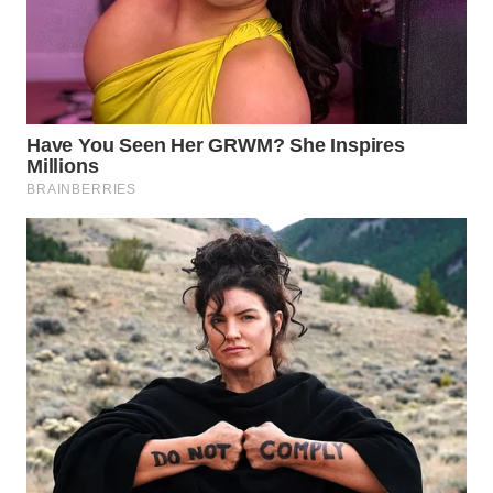
TAPANULI
TENGAH
WN DELI
SERDANG
WN
TEBING
TINGGI
WN
PAKPAK
WN
KARAWANG
WN
BEKASI