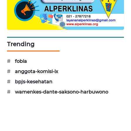
PORTAL
KONSUMEN
FORWAMKI
ALPERKLINAS
Trending
FORJASIDA
#
fobia
#
anggota-komisi-ix
TAMBANG
NEWS
#
bpjs-kesehatan
#
wamenkes-dante-saksono-harbuwono
SITUNGIR
NEWS
SIDIKALANG
NEWS