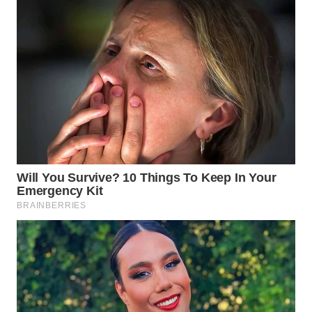
WN
INDRAMAYU
WN
KUNINGAN
WN
MAJALENGKA
WN
SUBANG
WN
SUKABUMI
WN
PURWAKARTA