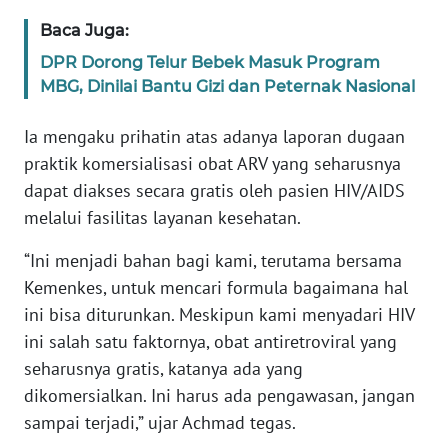
WN
Baca Juga:
BANTEN
DPR Dorong Telur Bebek Masuk Program
MBG, Dinilai Bantu Gizi dan Peternak Nasional
WN
NTT
Ia mengaku prihatin atas adanya laporan dugaan
praktik komersialisasi obat ARV yang seharusnya
WN
KEPRI
dapat diakses secara gratis oleh pasien HIV/AIDS
melalui fasilitas layanan kesehatan.
WN
“Ini menjadi bahan bagi kami, terutama bersama
PAPUA
Kemenkes, untuk mencari formula bagaimana hal
WN
ini bisa diturunkan. Meskipun kami menyadari HIV
PAPUA
ini salah satu faktornya, obat antiretroviral yang
BARAT
seharusnya gratis, katanya ada yang
dikomersialkan. Ini harus ada pengawasan, jangan
WN
sampai terjadi,” ujar Achmad tegas.
RIAU