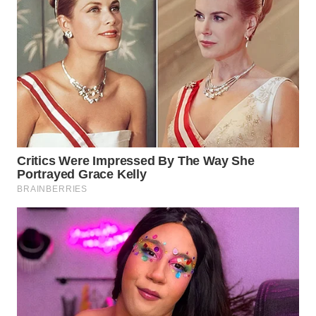
WN
TAPANULI
SELATAN
WN
TANJUNG
LESUNG
WN
KARO
WN
SIMALUNGUN
WN
LABUHANBATU
WN