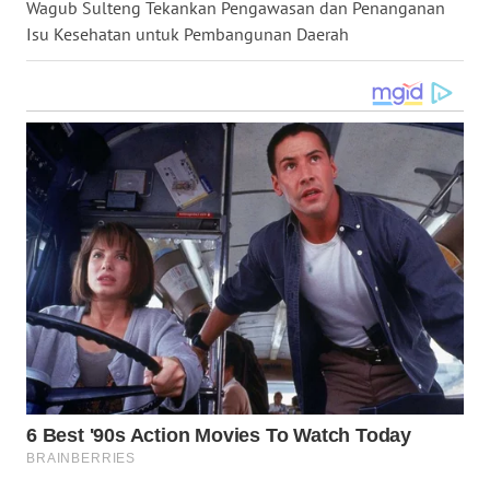
Wagub Sulteng Tekankan Pengawasan dan Penanganan
WN
Isu Kesehatan untuk Pembangunan Daerah
KALTARA
WN
KALSEL
WN
KALTIM
WN
SULSEL
WN
GORONTALO
WN
SULUT