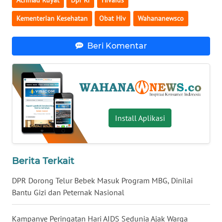
Achmad Ruyat
Dpr Ri
Hivaids
WN
Kementerian Kesehatan
Obat Hiv
Wahananewsco
BABEL
Beri Komentar
WN
SUMBAR
WN
SUMSEL
Install Aplikasi
WN
BENGKULU
Berita Terkait
WN
LAMPUNG
DPR Dorong Telur Bebek Masuk Program MBG, Dinilai
Bantu Gizi dan Peternak Nasional
WN
JATENG
Kampanye Peringatan Hari AIDS Sedunia Ajak Warga