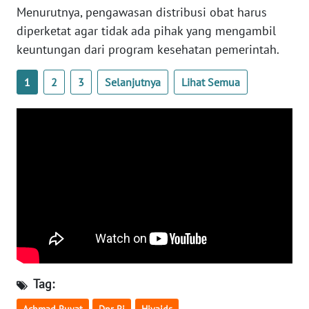
Menurutnya, pengawasan distribusi obat harus
WN
diperketat agar tidak ada pihak yang mengambil
SERAMBI
keuntungan dari program kesehatan pemerintah.
WN
1
2
3
Selanjutnya
Lihat Semua
JAMBI
WN
SULTRA
WN
NTB
WN
SULTENG
WN
Tag:
SULBAR