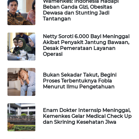
Wamenkes: Indonesia Hadapi
Beban Ganda Gizi, Obesitas
WAHANA
Dewasa dan Stunting Jadi
SPORT
Tantangan
WAHANA
Netty Soroti 6.000 Bayi Meninggal
UMKM
Akibat Penyakit Jantung Bawaan,
Desak Pemerataan Layanan
WAHANA
Operasi
SELEB
Bukan Sekadar Takut, Begini
WAHANA
Proses Terbentuknya Fobia
PERSONA
Menurut Ilmu Pengetahuan
WAHANA
OTOMOTIF
Enam Dokter Internsip Meninggal,
Kemenkes Gelar Medical Check Up
dan Skrining Kesehatan Jiwa
WAHANA
HEALTH