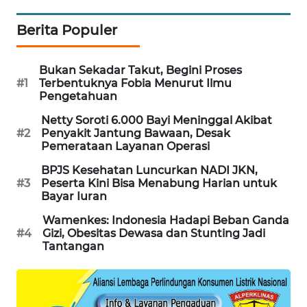
MAWAKA
Berita Populer
ID
Bukan Sekadar Takut, Begini Proses
MARTABAT
#1
Terbentuknya Fobia Menurut Ilmu
NET
Pengetahuan
Netty Soroti 6.000 Bayi Meninggal Akibat
PLN
#2
Penyakit Jantung Bawaan, Desak
WATCH
Pemerataan Layanan Operasi
BPJS Kesehatan Luncurkan NADI JKN,
MKLI
#3
Peserta Kini Bisa Menabung Harian untuk
Bayar Iuran
LPKKI
Wamenkes: Indonesia Hadapi Beban Ganda
#4
Gizi, Obesitas Dewasa dan Stunting Jadi
Tantangan
LKKI
KOPEKLIN