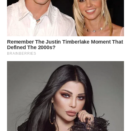
WN
NATUNA
WN
BINTAN
WN
MANDALIKA
WN
LIKUPANG
WN
LABUANBAJO
WN
BORNEO