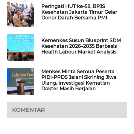
Peringati HUT ke-58, BPJS
WAHANA
Kesehatan Jakarta Timur Gelar
DESA
Donor Darah Bersama PMI
WISATA
LAPAK
Kemenkes Susun Blueprint SDM
WAHANA
Kesehatan 2026–2035 Berbasis
Health Labour Market Analysis
Wahana
Network
Menkes Minta Semua Peserta
PIDI-PPDS Jalani Skrining Jiwa
KONSUMEN
Ulang, Investigasi Kematian
LISTRIK
Dokter Masih Berjalan
MASYARAKAT
KELISTRIKAN
KOMENTAR
WALINKI
ID