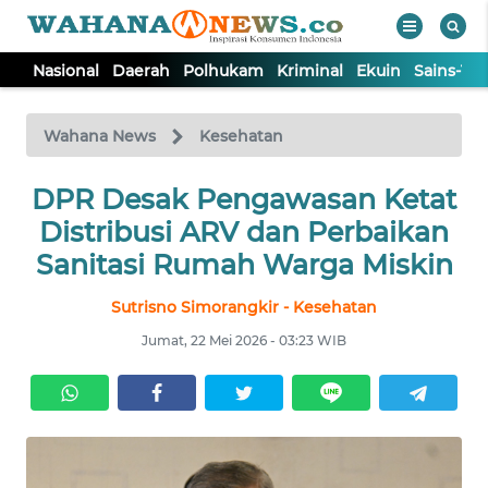
Nasional
Daerah
Polhukam
Kriminal
Ekuin
Sains-Te
WAHANA
Tutup
TV
Wahana News
Kesehatan
NASIONAL
DPR Desak Pengawasan Ketat
Distribusi ARV dan Perbaikan
DAERAH
Sanitasi Rumah Warga Miskin
Sutrisno Simorangkir - Kesehatan
POLHUKAM
Jumat, 22 Mei 2026 - 03:23 WIB
KRIMINAL
EKUIN