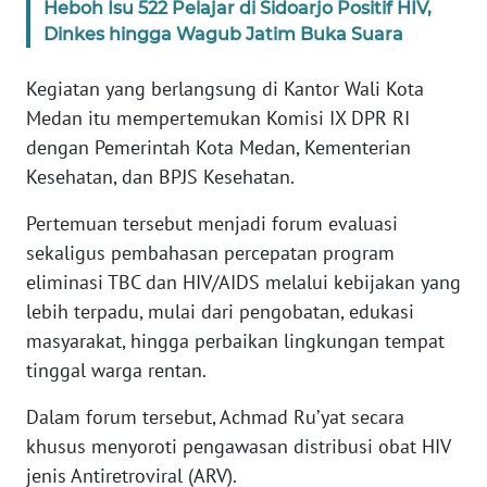
Heboh Isu 522 Pelajar di Sidoarjo Positif HIV,
Dinkes hingga Wagub Jatim Buka Suara
KARIR
Kegiatan yang berlangsung di Kantor Wali Kota
DISCLAIMER
Medan itu mempertemukan Komisi IX DPR RI
dengan Pemerintah Kota Medan, Kementerian
Wahana
Kesehatan, dan BPJS Kesehatan.
News
Regional
Pertemuan tersebut menjadi forum evaluasi
sekaligus pembahasan percepatan program
WN
eliminasi TBC dan HIV/AIDS melalui kebijakan yang
SUMUT
lebih terpadu, mulai dari pengobatan, edukasi
masyarakat, hingga perbaikan lingkungan tempat
WN
JAKARTA
tinggal warga rentan.
Dalam forum tersebut, Achmad Ru’yat secara
WN
khusus menyoroti pengawasan distribusi obat HIV
JABAR
jenis Antiretroviral (ARV).