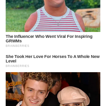
WN
PRIANGAN
TIMUR
WN
SEMARANG
WN
SOLO
WN
BOROBUDUR
WN
MADURA
WN
SURABAYA