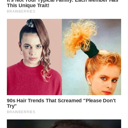
WN
SUMEDANG
WN
CIANJUR
WN
KEPULAUAN
SERIBU
WN
TANGERANG
WN
BINJAI
WN
CIREBON