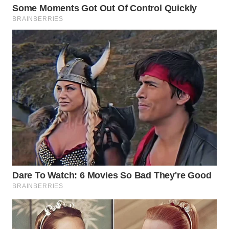
WN
MALUKU
WN
MALUT
WN
DAIRI
WN
DANAU
TOBA
WN
NIAS
WN
LANGKAT