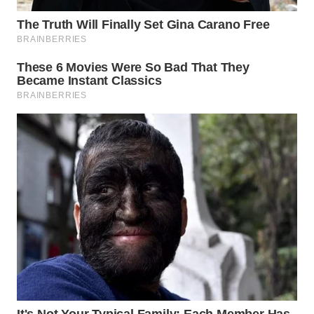
WN
BOGOR
WN
DEPOK
WN
TAPANULI
UTARA
WN
SAMOSIR
WN
PADANG
LAWAS