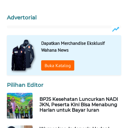
WAHANA
LISTRIK
Advertorial
WAHANA
TRAVEL
Dapatkan Merchandise Eksklusif
Wahana News
WAHANA
TV
Buka Katalog
WAHANANEWS
ID
Pilihan Editor
WAHANANEWS
CO ID
BPJS Kesehatan Luncurkan NADI
JKN, Peserta Kini Bisa Menabung
Harian untuk Bayar Iuran
WAHANANEWS
NET