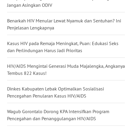
Jangan Asingkan ODIV
WN
NUSANTARA
Benarkah HIV Menular Lewat Nyamuk dan Sentuhan? Ini
Penjelasan Lengkapnya
WN
JOGJA
Kasus HIV pada Remaja Meningkat, Puan: Edukasi Seks
dan Perlindungan Harus Jadi Prioritas
WN
JATIM
HIV/AIDS Mengintai Generasi Muda Majalengka, Angkanya
WN
Tembus 822 Kasus!
BALI
Dinkes Kabupaten Lebak Optimalkan Sosialisasi
WN
Pencegahan Penularan Kasus HIV/AIDS
KALBAR
Wagub Gorontalo Dorong KPA Intensifkan Program
WN
Pencegahan dan Penanggulangan HIV/AIDS
KALTENG