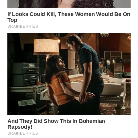
Wahana
Media
Group
WAHANA
NEWS
WAHANA
TANI
WAHANA
ADVOKAT
WAHANA
INFRASTRUKTUR
WAHANA
KONSUMEN