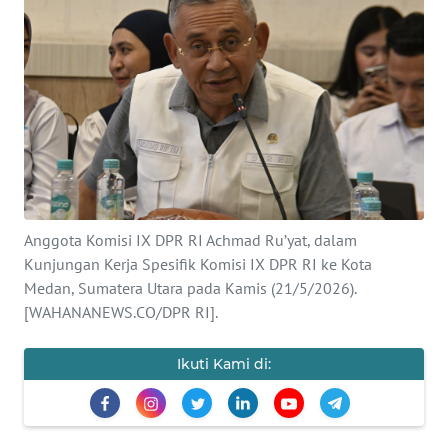
SAINS-TEKNO
KESEHATAN
INTERNASIONAL
SERBA-SERBI
PENDIDIKAN
Anggota Komisi IX DPR RI Achmad Ru’yat, dalam
Kunjungan Kerja Spesifik Komisi IX DPR RI ke Kota
Medan, Sumatera Utara pada Kamis (21/5/2026).
OLAHRAGA
[WAHANANEWS.CO/DPR RI].
OPINI
Ikuti Kami di:
EDITORIAL