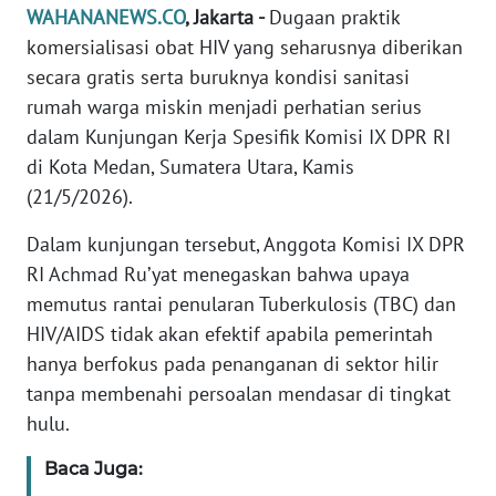
Informasi
WAHANANEWS.CO
, Jakarta -
Dugaan praktik
komersialisasi obat HIV yang seharusnya diberikan
INDEKS
secara gratis serta buruknya kondisi sanitasi
BERITA
rumah warga miskin menjadi perhatian serius
dalam Kunjungan Kerja Spesifik Komisi IX DPR RI
KONTAK
KAMI
di Kota Medan, Sumatera Utara, Kamis
(21/5/2026).
INFO
Dalam kunjungan tersebut, Anggota Komisi IX DPR
IKLAN
RI Achmad Ru’yat menegaskan bahwa upaya
memutus rantai penularan Tuberkulosis (TBC) dan
TENTANG
KAMI
HIV/AIDS tidak akan efektif apabila pemerintah
hanya berfokus pada penanganan di sektor hilir
PEDOMAN
tanpa membenahi persoalan mendasar di tingkat
MEDIA
hulu.
SIBER
Baca Juga:
REDAKSI