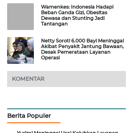
Wamenkes: Indonesia Hadapi
MAWAKA
Beban Ganda Gizi, Obesitas
ID
Dewasa dan Stunting Jadi
Tantangan
MARTABAT
NET
Netty Soroti 6.000 Bayi Meninggal
Akibat Penyakit Jantung Bawaan,
Desak Pemerataan Layanan
PLN
Operasi
WATCH
MKLI
KOMENTAR
LPKKI
LKKI
Berita Populer
KOPEKLIN