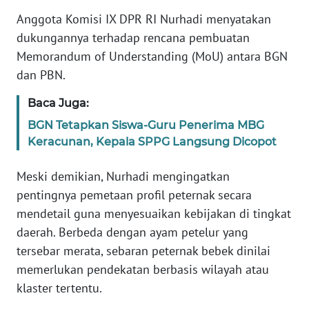
WN
Anggota Komisi IX DPR RI Nurhadi menyatakan
BANTEN
dukungannya terhadap rencana pembuatan
Memorandum of Understanding (MoU) antara BGN
WN
dan PBN.
NTT
Baca Juga:
WN
BGN Tetapkan Siswa-Guru Penerima MBG
KEPRI
Keracunan, Kepala SPPG Langsung Dicopot
WN
Meski demikian, Nurhadi mengingatkan
PAPUA
pentingnya pemetaan profil peternak secara
mendetail guna menyesuaikan kebijakan di tingkat
WN
PAPUA
daerah. Berbeda dengan ayam petelur yang
BARAT
tersebar merata, sebaran peternak bebek dinilai
memerlukan pendekatan berbasis wilayah atau
WN
klaster tertentu.
RIAU