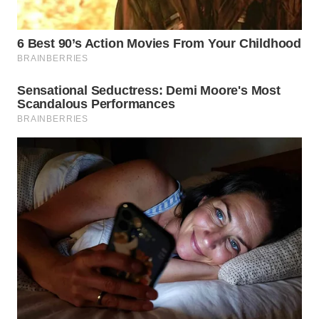
TAPANULI
TENGAH
WN DELI
SERDANG
WN
TEBING
TINGGI
WN
PAKPAK
WN
KARAWANG
WN
BEKASI