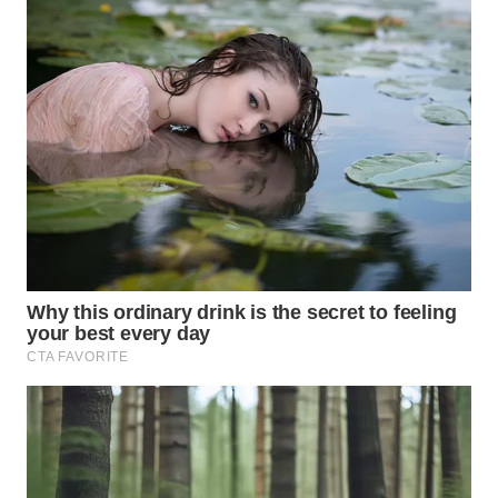
WN
SUMEDANG
WN
CIANJUR
WN
KEPULAUAN
SERIBU
WN
TANGERANG
WN
BINJAI
WN
CIREBON