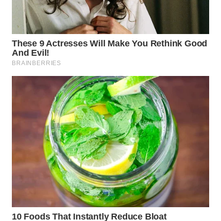
WN
PRIANGAN
TIMUR
WN
SEMARANG
WN
SOLO
WN
BOROBUDUR
WN
MADURA
WN
SURABAYA