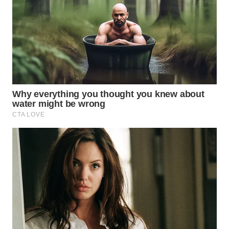
WN
INDRAMAYU
WN
KUNINGAN
WN
MAJALENGKA
WN
SUBANG
WN
SUKABUMI
WN
PURWAKARTA