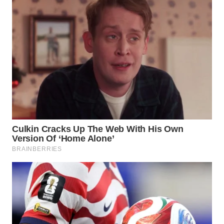
WN
MALUKU
WN
MALUT
WN
DAIRI
WN
DANAU
TOBA
WN
NIAS
WN
LANGKAT