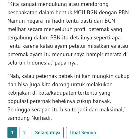
"Kita sangat mendukung atau mendorong
WN
kesepakatan dalam bentuk MOU BGN dengan PBN.
SERAMBI
Namun negara ini hadir tentu pasti dari BGN
melihat secara menyeluruh profil peternak yang
WN
tergabung dalam PBN itu detailnya seperti apa.
JAMBI
Tentu karena kalau ayam petelur misalkan ya atau
peternak ayam itu menurut saya hampir merata di
WN
seluruh Indonesia," paparnya.
SULTRA
"Nah, kalau peternak bebek ini kan mungkin cukup
WN
dan bisa juga kita dorong untuk melakukan
NTB
kebijakan di kota/kabupaten tertentu yang
populasi peternak bebeknya cukup banyak.
WN
SULTENG
Sehingga serapan itu bisa terjadi dan maksimal,"
sambung Nurhadi.
WN
SULBAR
1
2
Selanjutnya
Lihat Semua