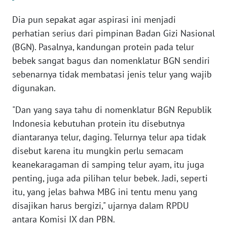
Dia pun sepakat agar aspirasi ini menjadi
KARIR
perhatian serius dari pimpinan Badan Gizi Nasional
(BGN). Pasalnya, kandungan protein pada telur
DISCLAIMER
bebek sangat bagus dan nomenklatur BGN sendiri
sebenarnya tidak membatasi jenis telur yang wajib
Wahana
News
digunakan.
Regional
"Dan yang saya tahu di nomenklatur BGN Republik
Indonesia kebutuhan protein itu disebutnya
WN
SUMUT
diantaranya telur, daging. Telurnya telur apa tidak
disebut karena itu mungkin perlu semacam
WN
keanekaragaman di samping telur ayam, itu juga
JAKARTA
penting, juga ada pilihan telur bebek. Jadi, seperti
itu, yang jelas bahwa MBG ini tentu menu yang
WN
disajikan harus bergizi," ujarnya dalam RPDU
JABAR
antara Komisi IX dan PBN.