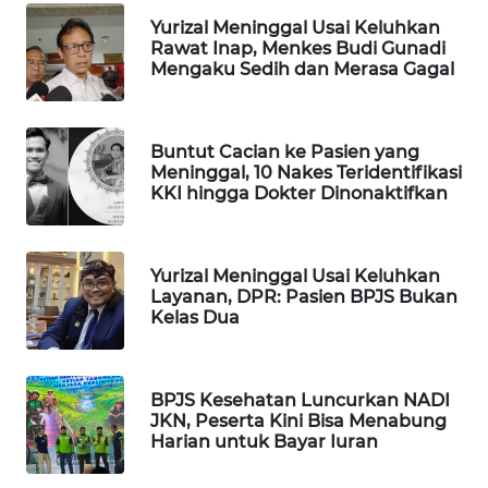
WAHANA
Yurizal Meninggal Usai Keluhkan
DESA
Rawat Inap, Menkes Budi Gunadi
Mengaku Sedih dan Merasa Gagal
WISATA
LAPAK
WAHANA
Buntut Cacian ke Pasien yang
Meninggal, 10 Nakes Teridentifikasi
KKI hingga Dokter Dinonaktifkan
Wahana
Network
Yurizal Meninggal Usai Keluhkan
KONSUMEN
Layanan, DPR: Pasien BPJS Bukan
LISTRIK
Kelas Dua
MASYARAKAT
KELISTRIKAN
BPJS Kesehatan Luncurkan NADI
JKN, Peserta Kini Bisa Menabung
Harian untuk Bayar Iuran
WALINKI
ID