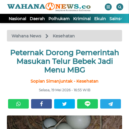
Nasional
Daerah
Polhukam
Kriminal
Ekuin
Sains-Te
WAHANA
Tutup
TV
Wahana News
Kesehatan
NASIONAL
Peternak Dorong Pemerintah
Masukan Telur Bebek Jadi
DAERAH
Menu MBG
Sopian Simanjuntak - Kesehatan
POLHUKAM
Selasa, 19 Mei 2026 - 16:55 WIB
KRIMINAL
EKUIN