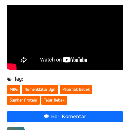
WN
BABEL
WN
SUMBAR
WN
SUMSEL
WN
Tag:
BENGKULU
MBG
Nomenklatur Bgn
Peternak Bebek
WN
Sumber Protein
Telur Bebek
LAMPUNG
WN
Beri Komentar
JATENG