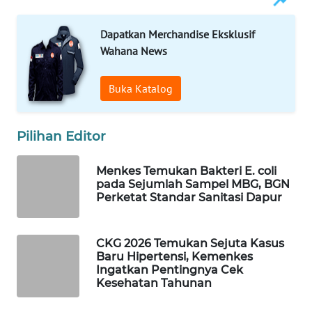
WAHANA
SPORT
Dapatkan Merchandise Eksklusif
Wahana News
WAHANA
UMKM
Buka Katalog
WAHANA
Pilihan Editor
SELEB
Menkes Temukan Bakteri E. coli
WAHANA
pada Sejumlah Sampel MBG, BGN
PERSONA
Perketat Standar Sanitasi Dapur
WAHANA
OTOMOTIF
CKG 2026 Temukan Sejuta Kasus
Baru Hipertensi, Kemenkes
Ingatkan Pentingnya Cek
WAHANA
Kesehatan Tahunan
HEALTH