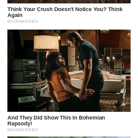
WN
BOGOR
WN
DEPOK
WN
TAPANULI
UTARA
WN
SAMOSIR
WN
PADANG
LAWAS