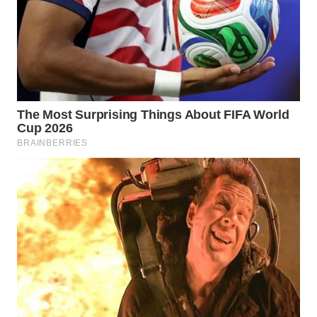
WN
TAPANULI
SELATAN
WN
TANJUNG
LESUNG
WN
KARO
WN
SIMALUNGUN
WN
LABUHANBATU
WN