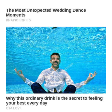
Wahana
Media
Group
WAHANA
NEWS
WAHANA
TANI
WAHANA
ADVOKAT
WAHANA
INFRASTRUKTUR
WAHANA
KONSUMEN