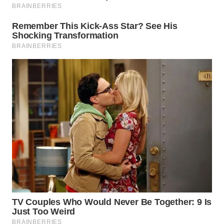
WN
NATUNA
WN
BINTAN
WN
MANDALIKA
WN
LIKUPANG
WN
LABUANBAJO
WN
BORNEO