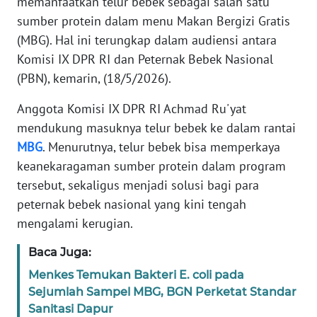
memanfaatkan telur bebek sebagai salah satu
Informasi
sumber protein dalam menu Makan Bergizi Gratis
INDEKS
(MBG). Hal ini terungkap dalam audiensi antara
BERITA
Komisi IX DPR RI dan Peternak Bebek Nasional
(PBN), kemarin, (18/5/2026).
KONTAK
KAMI
Anggota Komisi IX DPR RI Achmad Ru'yat
mendukung masuknya telur bebek ke dalam rantai
INFO
MBG
. Menurutnya, telur bebek bisa memperkaya
IKLAN
keanekaragaman sumber protein dalam program
tersebut, sekaligus menjadi solusi bagi para
TENTANG
peternak bebek nasional yang kini tengah
KAMI
mengalami kerugian.
PEDOMAN
Baca Juga:
MEDIA
Menkes Temukan Bakteri E. coli pada
SIBER
Sejumlah Sampel MBG, BGN Perketat Standar
Sanitasi Dapur
REDAKSI