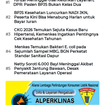
Yurizal Meninggal Usai Keluhkan Layanan,
#1
DPR: Pasien BPJS Bukan Kelas Dua
PORTAL
KONSUMEN
BPJS Kesehatan Luncurkan NADI JKN,
#2
Peserta Kini Bisa Menabung Harian untuk
Bayar Iuran
FORWAMKI
CKG 2026 Temukan Sejuta Kasus Baru
#3
Hipertensi, Kemenkes Ingatkan Pentingnya
ALPERKLINAS
Cek Kesehatan Tahunan
FORJASIDA
Menkes Temukan Bakteri E. coli pada
#4
Sejumlah Sampel MBG, BGN Perketat
Standar Sanitasi Dapur
TAMBANG
Netty Soroti 6.000 Bayi Meninggal Akibat
NEWS
#5
Penyakit Jantung Bawaan, Desak
Pemerataan Layanan Operasi
SITUNGIR
NEWS
SIDIKALANG
NEWS