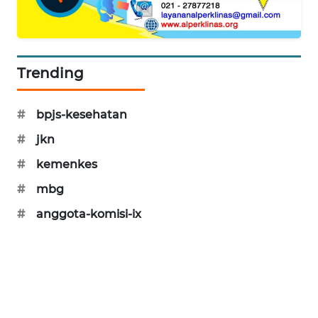
SIBARAGAS
NEWS
Trending
METRO
SIANTAR
NEWS
#
bpjs-kesehatan
METRO
#
jkn
MEDAN
#
kemenkes
NEWS
#
mbg
METRO
#
anggota-komisi-ix
JAKARTA
NEWS
KRT
NEWS