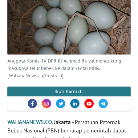
SAINS-TEKNO
KESEHATAN
INTERNASIONAL
SERBA-SERBI
Anggota Komisi IX DPR RI Achmad Ru'yat mendukung
masuknya telur bebek ke dalam rantai MBG.
PENDIDIKAN
[WahanaNews.co/Ilustrasi]
OLAHRAGA
Ikuti Kami di:
OPINI
WAHANANEWS.CO
, Jakarta -
Persatuan Peternak
EDITORIAL
Bebek Nasional (PBN) berharap pemerintah dapat