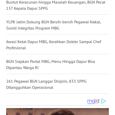
Buntut Keracunan hingga Masalah Keuangan, BGN Pecat
WN
137 Kepala Dapur SPPG
KALTARA
YLPK Jatim Dukung BGN Bersih-bersih Pegawai Nakal,
WN
Soroti Integritas Program MBG
KALSEL
Awasi Ketat Dapur MBG, Kerahkan Dokter Sampai Chef
WN
Profesional
KALTIM
BGN Siapkan Portal MBG, Menu Hingga Dapur Bisa
WN
Dipantau Warga RI
SULSEL
261 Pegawai BGN Langgar Disiplin, 833 SPPG
WN
GORONTALO
Ditangguhkan Operasional
WN
SULUT