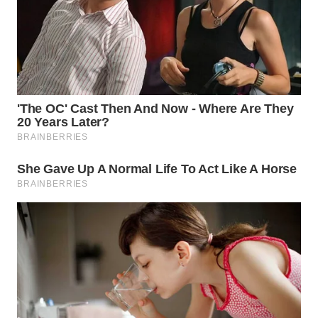
WN
BOGOR
WN
DEPOK
WN
TAPANULI
UTARA
WN
SAMOSIR
WN
PADANG
LAWAS