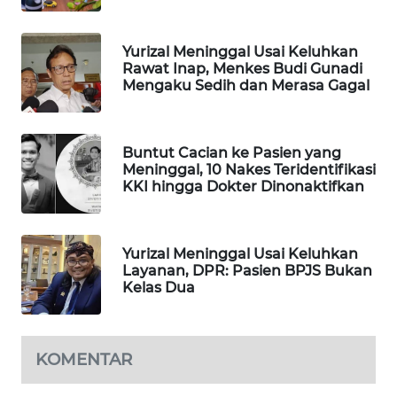
WAHANA
DESA
Yurizal Meninggal Usai Keluhkan
WISATA
Rawat Inap, Menkes Budi Gunadi
Mengaku Sedih dan Merasa Gagal
LAPAK
WAHANA
Buntut Cacian ke Pasien yang
Wahana
Meninggal, 10 Nakes Teridentifikasi
Network
KKI hingga Dokter Dinonaktifkan
KONSUMEN
LISTRIK
Yurizal Meninggal Usai Keluhkan
Layanan, DPR: Pasien BPJS Bukan
Kelas Dua
MASYARAKAT
KELISTRIKAN
KOMENTAR
WALINKI
ID