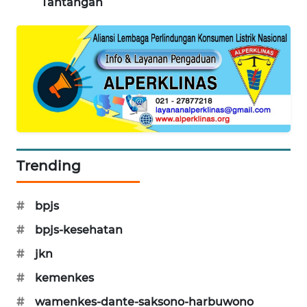
Tantangan
PORTAL
KONSUMEN
FORWAMKI
ALPERKLINAS
FORJASIDA
Trending
TAMBANG
NEWS
#
bpjs
SITUNGIR
#
bpjs-kesehatan
NEWS
#
jkn
SIDIKALANG
#
kemenkes
NEWS
#
wamenkes-dante-saksono-harbuwono