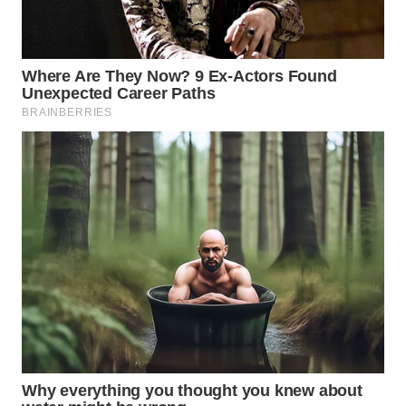
Wahana
Media
Group
WAHANA
NEWS
WAHANA
TANI
WAHANA
ADVOKAT
WAHANA
INFRASTRUKTUR
WAHANA
KONSUMEN