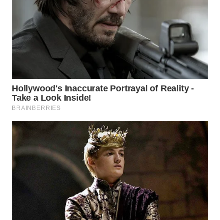
WN
NATUNA
WN
BINTAN
WN
MANDALIKA
WN
LIKUPANG
WN
LABUANBAJO
WN
BORNEO