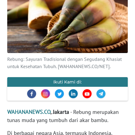
SAINS-TEKNO
KESEHATAN
INTERNASIONAL
SERBA-SERBI
Rebung: Sayuran Tradisional dengan Segudang Khasiat
untuk Kesehatan Tubuh. [WAHANANEWS.CO/NET].
PENDIDIKAN
Ikuti Kami di:
OLAHRAGA
OPINI
WAHANANEWS.CO
, Jakarta
- Rebung merupakan
tunas muda yang tumbuh dari akar bambu.
EDITORIAL
Di berbagai negara Asia, termasuk Indonesia,