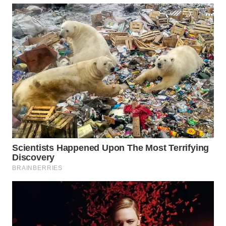
WN
NUSANTARA
WN
JOGJA
WN
JATIM
WN
BALI
WN
KALBAR
WN
KALTENG