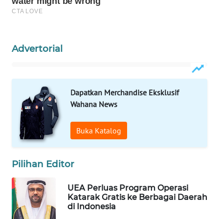
WAHANA
LISTRIK
Advertorial
WAHANA
TRAVEL
WAHANA
Dapatkan Merchandise Eksklusif
TV
Wahana News
WAHANANEWS
Buka Katalog
ID
WAHANANEWS
Pilihan Editor
CO ID
UEA Perluas Program Operasi
WAHANANEWS
Katarak Gratis ke Berbagai Daerah
NET
di Indonesia