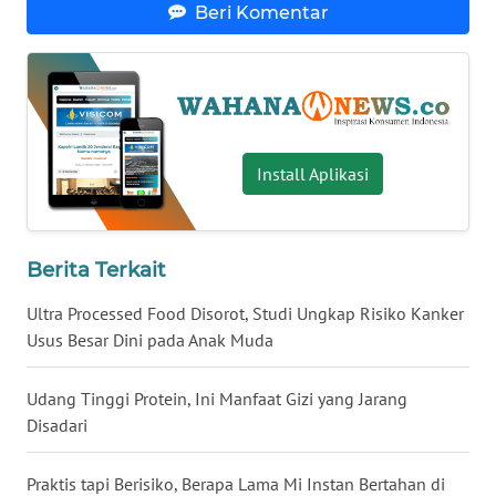
Beri Komentar
WN
SERAMBI
WN
JAMBI
Install Aplikasi
WN
SULTRA
Berita Terkait
WN
NTB
Ultra Processed Food Disorot, Studi Ungkap Risiko Kanker
Usus Besar Dini pada Anak Muda
WN
SULTENG
Udang Tinggi Protein, Ini Manfaat Gizi yang Jarang
Disadari
WN
SULBAR
Praktis tapi Berisiko, Berapa Lama Mi Instan Bertahan di