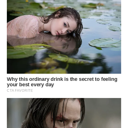
WN
PRIANGAN
TIMUR
WN
SEMARANG
WN
SOLO
WN
BOROBUDUR
WN
MADURA
WN
SURABAYA