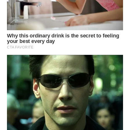
WN
SUMEDANG
WN
CIANJUR
WN
KEPULAUAN
SERIBU
WN
TANGERANG
WN
BINJAI
WN
CIREBON