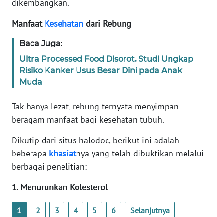
dikembangkan.
Manfaat
Kesehatan
dari Rebung
KARIR
Baca Juga:
DISCLAIMER
Ultra Processed Food Disorot, Studi Ungkap
Risiko Kanker Usus Besar Dini pada Anak
Wahana
Muda
News
Regional
Tak hanya lezat, rebung ternyata menyimpan
WN
beragam manfaat bagi kesehatan tubuh.
SUMUT
Dikutip dari situs halodoc, berikut ini adalah
beberapa
khasiat
nya yang telah dibuktikan melalui
WN
JAKARTA
berbagai penelitian:
1. Menurunkan Kolesterol
WN
JABAR
1
2
3
4
5
6
Selanjutnya