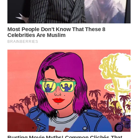
WN
MALUKU
WN
MALUT
WN
DAIRI
WN
DANAU
TOBA
WN
NIAS
WN
LANGKAT