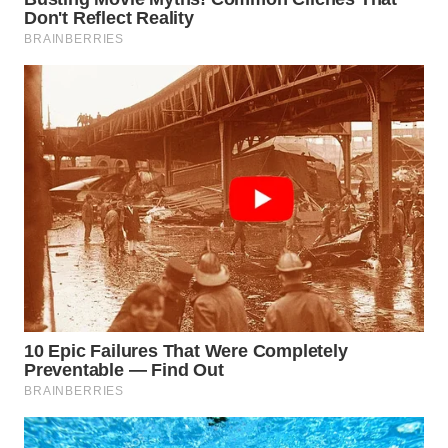
WN
TAPANULI
SELATAN
WN
TANJUNG
LESUNG
WN
KARO
WN
SIMALUNGUN
WN
LABUHANBATU
WN