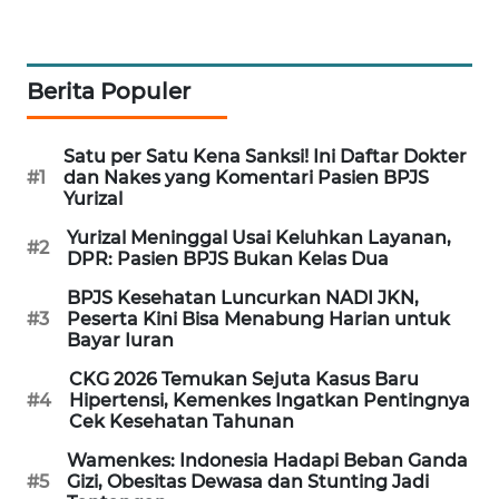
MAWAKA
ID
Berita Populer
MARTABAT
NET
Satu per Satu Kena Sanksi! Ini Daftar Dokter
#1
dan Nakes yang Komentari Pasien BPJS
Yurizal
PLN
WATCH
Yurizal Meninggal Usai Keluhkan Layanan,
#2
DPR: Pasien BPJS Bukan Kelas Dua
MKLI
BPJS Kesehatan Luncurkan NADI JKN,
#3
Peserta Kini Bisa Menabung Harian untuk
Bayar Iuran
LPKKI
CKG 2026 Temukan Sejuta Kasus Baru
#4
Hipertensi, Kemenkes Ingatkan Pentingnya
LKKI
Cek Kesehatan Tahunan
Wamenkes: Indonesia Hadapi Beban Ganda
KOPEKLIN
#5
Gizi, Obesitas Dewasa dan Stunting Jadi