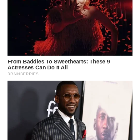
WN
KALTARA
WN
KALSEL
WN
KALTIM
WN
SULSEL
WN
GORONTALO
WN
SULUT