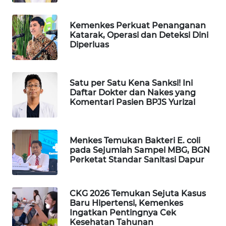
WAHANA
SPORT
Kemenkes Perkuat Penanganan
Katarak, Operasi dan Deteksi Dini
Diperluas
WAHANA
UMKM
Satu per Satu Kena Sanksi! Ini
WAHANA
Daftar Dokter dan Nakes yang
SELEB
Komentari Pasien BPJS Yurizal
WAHANA
PERSONA
Menkes Temukan Bakteri E. coli
pada Sejumlah Sampel MBG, BGN
Perketat Standar Sanitasi Dapur
WAHANA
OTOMOTIF
CKG 2026 Temukan Sejuta Kasus
WAHANA
Baru Hipertensi, Kemenkes
HEALTH
Ingatkan Pentingnya Cek
Kesehatan Tahunan