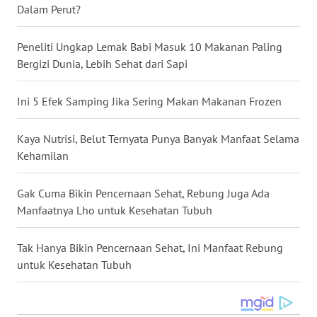
Dalam Perut?
WN
BABEL
Peneliti Ungkap Lemak Babi Masuk 10 Makanan Paling
Bergizi Dunia, Lebih Sehat dari Sapi
WN
SUMBAR
Ini 5 Efek Samping Jika Sering Makan Makanan Frozen
WN
Kaya Nutrisi, Belut Ternyata Punya Banyak Manfaat Selama
SUMSEL
Kehamilan
WN
BENGKULU
Gak Cuma Bikin Pencernaan Sehat, Rebung Juga Ada
Manfaatnya Lho untuk Kesehatan Tubuh
WN
LAMPUNG
Tak Hanya Bikin Pencernaan Sehat, Ini Manfaat Rebung
untuk Kesehatan Tubuh
WN
JATENG