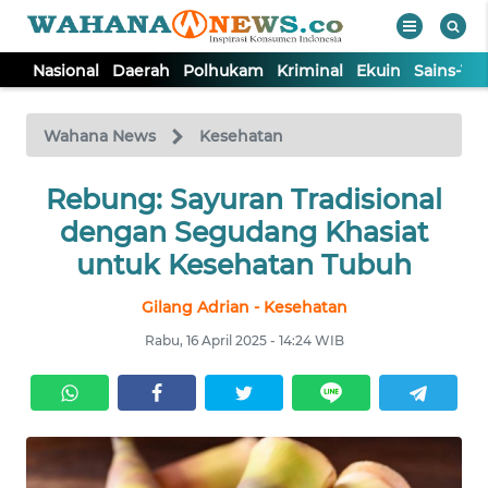
Nasional
Daerah
Polhukam
Kriminal
Ekuin
Sains-Te
WAHANA
Tutup
TV
Wahana News
Kesehatan
NASIONAL
Rebung: Sayuran Tradisional
dengan Segudang Khasiat
DAERAH
untuk Kesehatan Tubuh
Gilang Adrian - Kesehatan
POLHUKAM
Rabu, 16 April 2025 - 14:24 WIB
KRIMINAL
EKUIN