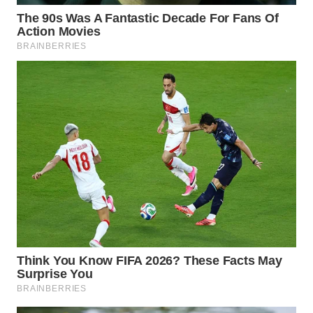
WN
INDRAMAYU
WN
KUNINGAN
WN
MAJALENGKA
WN
SUBANG
WN
SUKABUMI
WN
PURWAKARTA