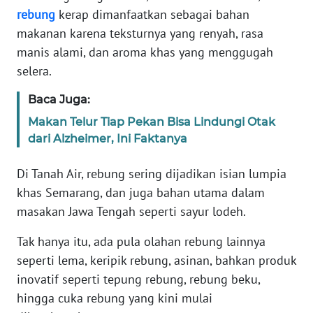
Informasi
rebung
kerap dimanfaatkan sebagai bahan
makanan karena teksturnya yang renyah, rasa
INDEKS
BERITA
manis alami, dan aroma khas yang menggugah
selera.
KONTAK
Baca Juga:
KAMI
Makan Telur Tiap Pekan Bisa Lindungi Otak
dari Alzheimer, Ini Faktanya
INFO
IKLAN
Di Tanah Air, rebung sering dijadikan isian lumpia
TENTANG
khas Semarang, dan juga bahan utama dalam
KAMI
masakan Jawa Tengah seperti sayur lodeh.
Tak hanya itu, ada pula olahan rebung lainnya
PEDOMAN
MEDIA
seperti lema, keripik rebung, asinan, bahkan produk
SIBER
inovatif seperti tepung rebung, rebung beku,
hingga cuka rebung yang kini mulai
REDAKSI