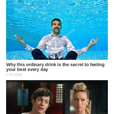
TAPANULI
TENGAH
WN DELI
SERDANG
WN
TEBING
TINGGI
WN
PAKPAK
WN
KARAWANG
WN
BEKASI