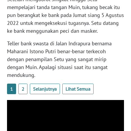
WN
mempelajari tanda tangan Muin, tukang becak itu
BANTEN
pun berangkat ke bank pada Jumat siang 5 Agustus
2022 untuk mengeksekusi tugasnya. Setu datang
WN
ke bank menggunakan peci dan masker.
NTT
Teller bank swasta di Jalan Indrapura bernama
WN
Maharani Istono Putri benar-benar terkecoh
KEPRI
dengan penampilan Setu yang sangat mirip
dengan Muin. Apalagi situasi saat itu sangat
WN
mendukung.
PAPUA
1
2
Selanjutnya
Lihat Semua
WN
PAPUA
BARAT
WN
RIAU