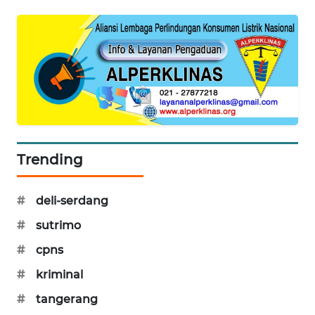
WAHANA
DESA
WISATA
LAPAK
WAHANA
Wahana
Network
Trending
KONSUMEN
LISTRIK
#
deli-serdang
#
sutrimo
MASYARAKAT
KELISTRIKAN
#
cpns
#
kriminal
WALINKI
#
tangerang
ID