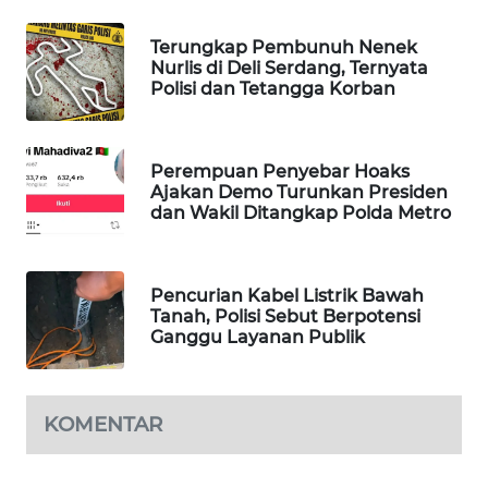
WAHANA
Terungkap Pembunuh Nenek
LISTRIK
Nurlis di Deli Serdang, Ternyata
Polisi dan Tetangga Korban
WAHANA
TRAVEL
Perempuan Penyebar Hoaks
Ajakan Demo Turunkan Presiden
WAHANA
dan Wakil Ditangkap Polda Metro
TV
WAHANANEWS
Pencurian Kabel Listrik Bawah
ID
Tanah, Polisi Sebut Berpotensi
Ganggu Layanan Publik
WAHANANEWS
CO ID
KOMENTAR
WAHANANEWS
NET