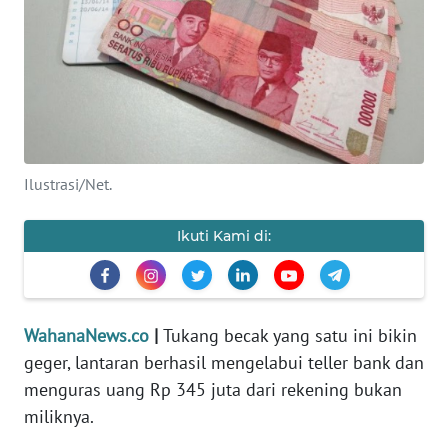
SAINS-TEKNO
KESEHATAN
INTERNASIONAL
SERBA-SERBI
Ilustrasi/Net.
PENDIDIKAN
Ikuti Kami di:
OLAHRAGA
WahanaNews.co
|
Tukang becak yang satu ini bikin
OPINI
geger, lantaran berhasil mengelabui teller bank dan
menguras uang Rp 345 juta dari rekening bukan
EDITORIAL
miliknya.