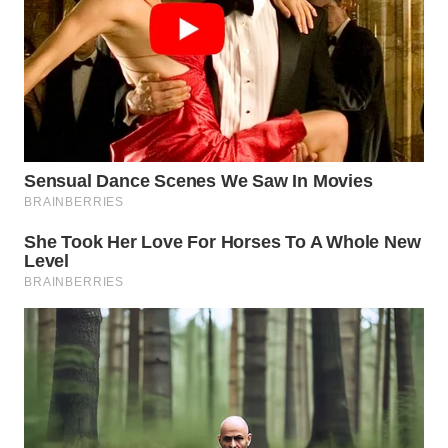
TAPANULI
TENGAH
WN DELI
SERDANG
WN
TEBING
TINGGI
WN
PAKPAK
WN
KARAWANG
WN
BEKASI