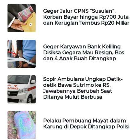
Wahana
Geger Jalur CPNS “Susulan”,
Media
Korban Bayar hingga Rp700 Juta
Group
dan Kerugian Tembus Rp20 Miliar
WAHANA
NEWS
Geger Karyawan Bank Keliling
Disiksa Gegara Mau Resign, Bos
WAHANA
dan 4 Anak Buah Ditangkap
TANI
Sopir Ambulans Ungkap Detik-
WAHANA
detik Bawa Sutrimo ke RS,
ADVOKAT
Jawabannya Berubah Saat
Ditanya Mulut Berbusa
WAHANA
INFRASTRUKTUR
Pelaku Pembuang Mayat dalam
WAHANA
Karung di Depok Ditangkap Polisi
KONSUMEN