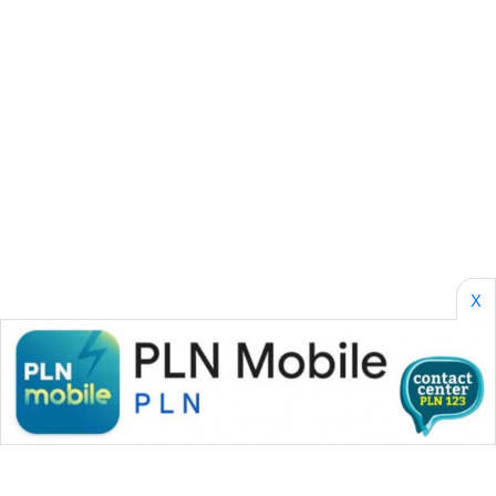
CILEUNGSI
NEWS
BERKAT
NEWS
BERAMPU
NEWS
ANUGERAH
NEWS
X
AKHLAK
ID
PERAPKI
NEWS