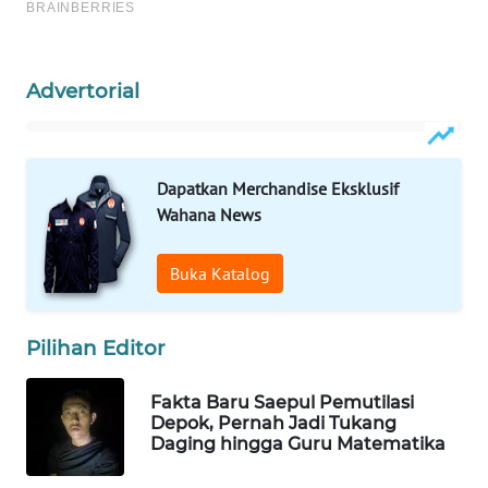
WN
NATUNA
Advertorial
WN
BINTAN
Dapatkan Merchandise Eksklusif
WN
Wahana News
MANDALIKA
Buka Katalog
WN
LIKUPANG
Pilihan Editor
WN
LABUANBAJO
Fakta Baru Saepul Pemutilasi
Depok, Pernah Jadi Tukang
WN
Daging hingga Guru Matematika
BORNEO