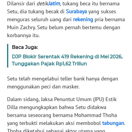
Informasi
Dilansir dari
detik
Jatim
,
tukang beca itu bernama
Setu, dia tukang becak di
Surabaya
yang sukses
INDEKS
menguras seluruh uang dari
rekening
pria bernama
BERITA
Muin Zachry. Setu belum pernah bertemu dengan
korbannya itu.
KONTAK
KAMI
Baca Juga:
DJP Blokir Serentak 419 Rekening di Mei 2026,
INFO
Tunggakan Pajak Rp1,62 Triliun
IKLAN
Setu telah mengelabui teller bank hanya dengan
TENTANG
menggunakan peci dan masker.
KAMI
Dalam sidang, Jaksa Penuntut Umum (JPU) Estik
PEDOMAN
Dilla mengungkapkan bahwa Setu didakwa
MEDIA
bersama seseorang bernama Mohammad Thoha
SIBER
yang terbukti melakukan aksi membobol
tabungan
.
Thoha diketahui sebagai aktor utama yang
REDAKSI