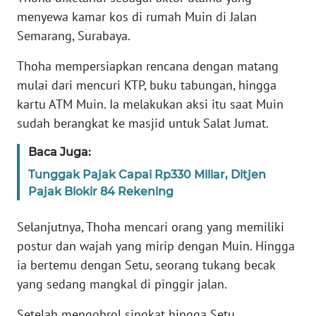
menyewa kamar kos di rumah Muin di Jalan
KARIR
Semarang, Surabaya.
Thoha mempersiapkan rencana dengan matang
DISCLAIMER
mulai dari mencuri KTP, buku tabungan, hingga
kartu ATM Muin. Ia melakukan aksi itu saat Muin
Wahana
News
sudah berangkat ke masjid untuk Salat Jumat.
Regional
Baca Juga:
WN
Tunggak Pajak Capai Rp330 Miliar, Ditjen
SUMUT
Pajak Blokir 84 Rekening
WN
Selanjutnya, Thoha mencari orang yang memiliki
JAKARTA
postur dan wajah yang mirip dengan Muin. Hingga
ia bertemu dengan Setu, seorang tukang becak
WN
yang sedang mangkal di pinggir jalan.
JABAR
Setelah mengobrol singkat hingga Setu