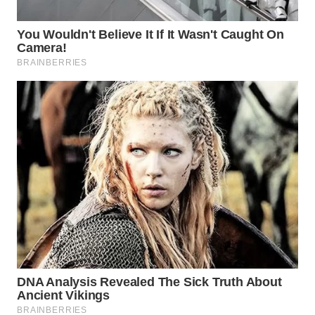
WN
SUMEDANG
WN
CIANJUR
WN
KEPULAUAN
SERIBU
WN
TANGERANG
WN
BINJAI
WN
CIREBON