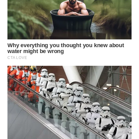
WN
BOGOR
WN
DEPOK
WN
TAPANULI
UTARA
WN
SAMOSIR
WN
PADANG
LAWAS