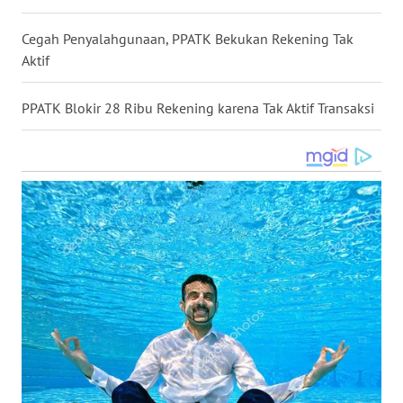
WN
Cegah Penyalahgunaan, PPATK Bekukan Rekening Tak
NUSANTARA
Aktif
WN
PPATK Blokir 28 Ribu Rekening karena Tak Aktif Transaksi
JOGJA
WN
JATIM
WN
BALI
WN
KALBAR
WN
KALTENG