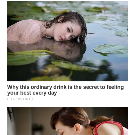
WN
MALUKU
WN
MALUT
WN
DAIRI
WN
DANAU
TOBA
WN
NIAS
WN
LANGKAT