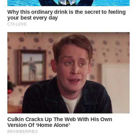
WN
KALTARA
WN
KALSEL
WN
KALTIM
WN
SULSEL
WN
GORONTALO
WN
SULUT