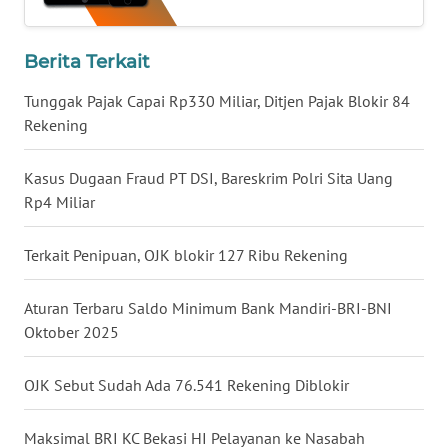
WN
BABEL
Berita Terkait
Tunggak Pajak Capai Rp330 Miliar, Ditjen Pajak Blokir 84
WN
Rekening
SUMBAR
Kasus Dugaan Fraud PT DSI, Bareskrim Polri Sita Uang
WN
SUMSEL
Rp4 Miliar
WN
Terkait Penipuan, OJK blokir 127 Ribu Rekening
BENGKULU
Aturan Terbaru Saldo Minimum Bank Mandiri-BRI-BNI
WN
Oktober 2025
LAMPUNG
OJK Sebut Sudah Ada 76.541 Rekening Diblokir
WN
JATENG
Maksimal BRI KC Bekasi HI Pelayanan ke Nasabah