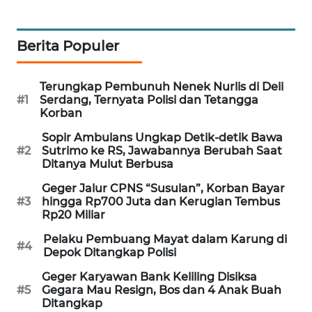
WAHANA
SPORT
Berita Populer
WAHANA
UMKM
Terungkap Pembunuh Nenek Nurlis di Deli
#1
Serdang, Ternyata Polisi dan Tetangga
Korban
WAHANA
SELEB
Sopir Ambulans Ungkap Detik-detik Bawa
#2
Sutrimo ke RS, Jawabannya Berubah Saat
Ditanya Mulut Berbusa
WAHANA
PERSONA
Geger Jalur CPNS “Susulan”, Korban Bayar
#3
hingga Rp700 Juta dan Kerugian Tembus
Rp20 Miliar
WAHANA
OTOMOTIF
Pelaku Pembuang Mayat dalam Karung di
#4
Depok Ditangkap Polisi
WAHANA
Geger Karyawan Bank Keliling Disiksa
HEALTH
#5
Gegara Mau Resign, Bos dan 4 Anak Buah
Ditangkap