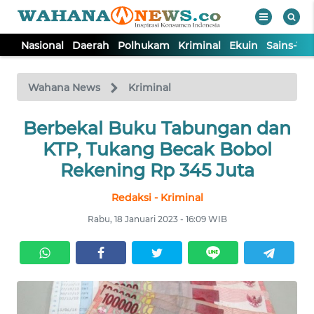
Nasional
Daerah
Polhukam
Kriminal
Ekuin
Sains-Te
WAHANA
Tutup
TV
Wahana News
Kriminal
NASIONAL
Berbekal Buku Tabungan dan
KTP, Tukang Becak Bobol
DAERAH
Rekening Rp 345 Juta
Redaksi - Kriminal
POLHUKAM
Rabu, 18 Januari 2023 - 16:09 WIB
KRIMINAL
EKUIN