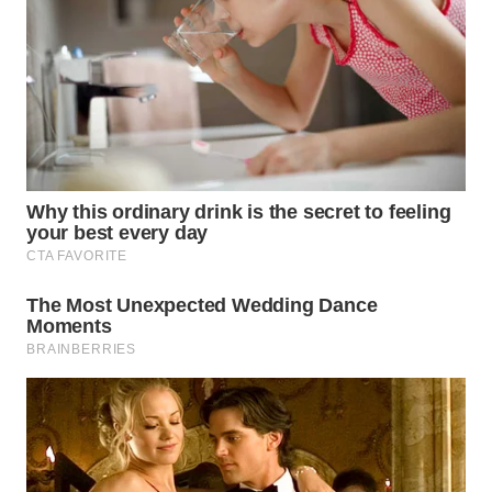
WN
TAPANULI
SELATAN
WN
TANJUNG
LESUNG
WN
KARO
WN
SIMALUNGUN
WN
LABUHANBATU
WN