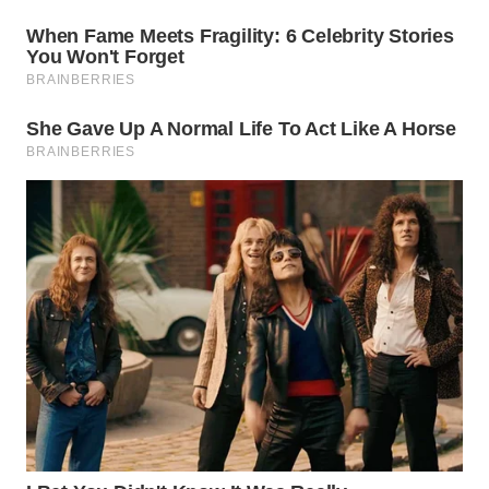
WN
INDRAMAYU
WN
KUNINGAN
WN
MAJALENGKA
WN
SUBANG
WN
SUKABUMI
WN
PURWAKARTA