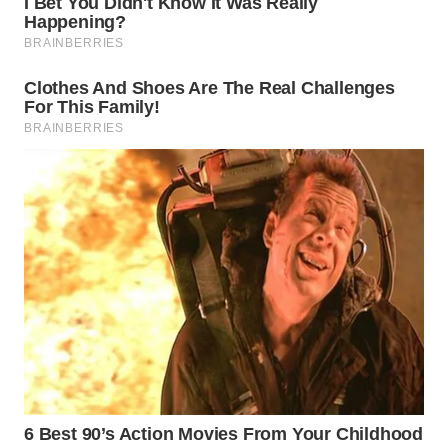
WN
PRIANGAN
TIMUR
WN
SEMARANG
WN
SOLO
WN
BOROBUDUR
WN
MADURA
WN
SURABAYA