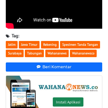
WN
SERAMBI
WN
JAMBI
Tag:
WN
Jatim
Jawa Timur
Rekening
Spesimen Tanda Tangan
SULTRA
Surabaya
Tabungan
Wahananews
Wahananewsco
WN
NTB
Beri Komentar
WN
SULTENG
WN
Install Aplikasi
SULBAR