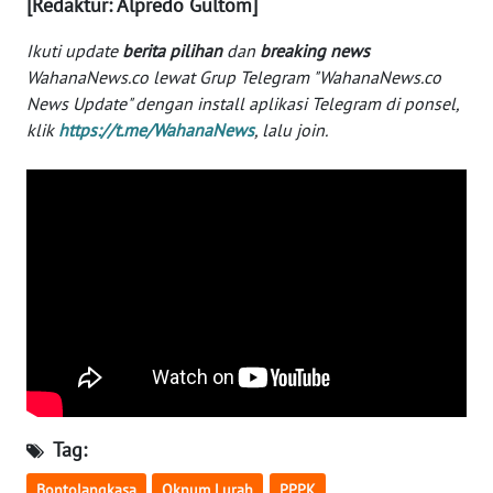
[Redaktur: Alpredo Gultom]
WN
Ikuti update
berita pilihan
dan
breaking news
SERAMBI
WahanaNews.co lewat Grup Telegram "WahanaNews.co
News Update" dengan install aplikasi Telegram di ponsel,
WN
klik
https://t.me/WahanaNews
, lalu join.
JAMBI
WN
SULTRA
WN
NTB
WN
SULTENG
WN
Tag:
SULBAR
Bontolangkasa
Oknum Lurah
PPPK