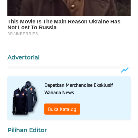
WAHANA
SPORT
WAHANA
UMKM
WAHANA
Advertorial
SELEB
WAHANA
PERSONA
Dapatkan Merchandise Eksklusif
Wahana News
WAHANA
OTOMOTIF
Buka Katalog
WAHANA
HEALTH
Pilihan Editor