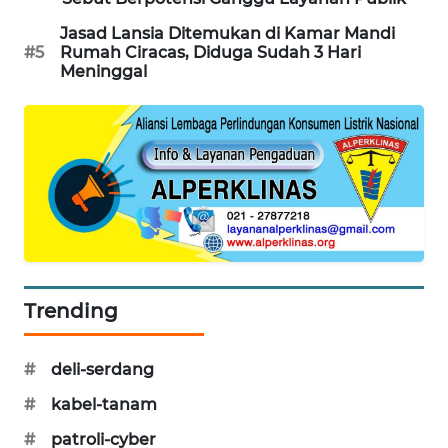
SIBARAGAS
Jasad Lansia Ditemukan di Kamar Mandi
NEWS
#5
Rumah Ciracas, Diduga Sudah 3 Hari
Meninggal
METRO
SIANTAR
NEWS
METRO
MEDAN
NEWS
METRO
Trending
JAKARTA
NEWS
#
deli-serdang
KRT
#
kabel-tanam
NEWS
#
patroli-cyber