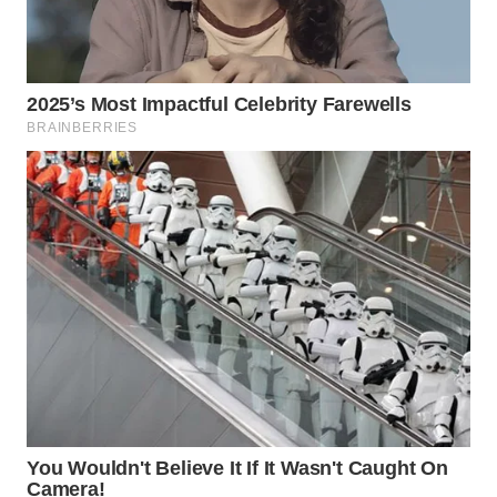
WN
BOGOR
WN
DEPOK
WN
TAPANULI
UTARA
WN
SAMOSIR
WN
PADANG
LAWAS