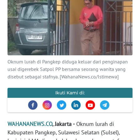
SAINS-TEKNO
KESEHATAN
INTERNASIONAL
SERBA-SERBI
Oknum lurah di Pangkep diduga keluar dari penginapan
usai digerebek Satpol PP bersama seorang wanita yang
PENDIDIKAN
disebut sebagai stafnya. [WahanaNews.co/Istimewa]
OLAHRAGA
Ikuti Kami di:
OPINI
WAHANANEWS.CO
, Jakarta -
Oknum lurah di
EDITORIAL
Kabupaten Pangkep, Sulawesi Selatan (Sulsel),