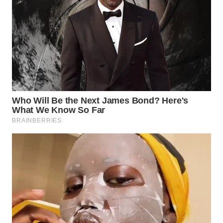
WN
TAPANULI
SELATAN
WN
TANJUNG
LESUNG
WN
KARO
WN
SIMALUNGUN
WN
LABUHANBATU
WN