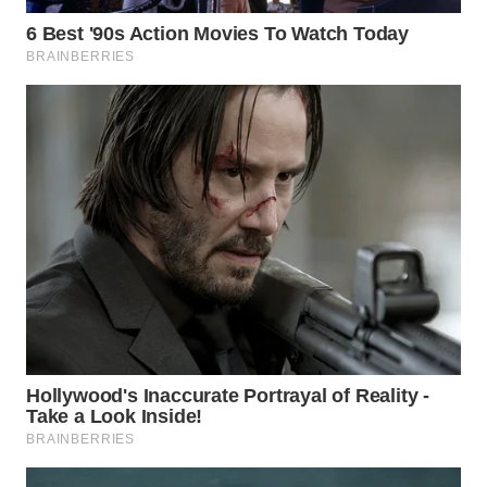
WN
NATUNA
WN
BINTAN
WN
MANDALIKA
WN
LIKUPANG
WN
LABUANBAJO
WN
BORNEO