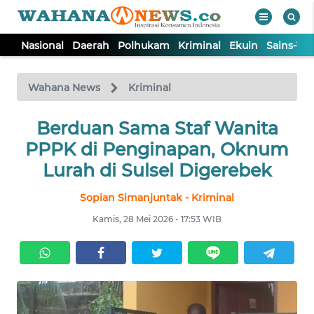
Nasional
Daerah
Polhukam
Kriminal
Ekuin
Sains-Te
WAHANA
Tutup
TV
Wahana News
Kriminal
NASIONAL
Berduan Sama Staf Wanita
PPPK di Penginapan, Oknum
DAERAH
Lurah di Sulsel Digerebek
Sopian Simanjuntak - Kriminal
POLHUKAM
Kamis, 28 Mei 2026 - 17:53 WIB
KRIMINAL
EKUIN