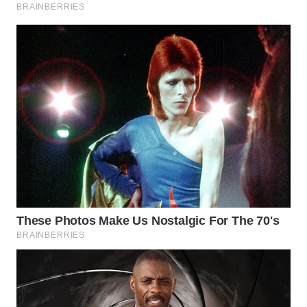
WN
MALUKU
WN
MALUT
WN
DAIRI
WN
DANAU
TOBA
WN
NIAS
WN
LANGKAT