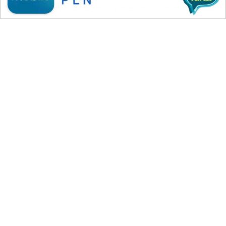
WAHANA MEDIA GROUP
|
|
|
WAHANA NEWS co
WAHANA TANI
WAHANA ADVOKAT
|
|
WAHANA INFRASTRUKTUR
WAHANA KONSUMEN
|
|
|
WAHANA LISTRIK
WAHANA TRAVEL
WAHANA TV
|
|
|
WAHANANEWS id
WAHANANEWS CO ID
WAHANANEWS NET
|
|
|
WAHANA SPORT ID
Wahana UMKM
Wahana Seleb
|
|
|
Wahana Persona
Wahana Otomotif
Wahana Health
|
Wahana Desa Wisata
Lapak Wahana