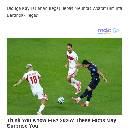
WN
Diduga Kayu Olahan Ilegal Bebas Melintas, Aparat Diminta
KALTARA
Bertindak Tegas
WN
KALSEL
WN
KALTIM
WN
SULSEL
WN
GORONTALO
WN
SULUT