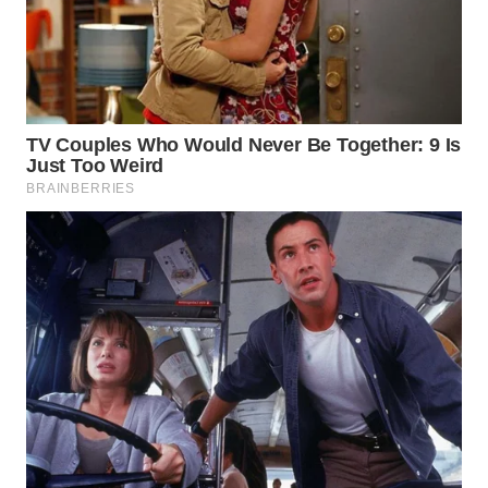
WN
PRIANGAN
TIMUR
WN
SEMARANG
WN
SOLO
WN
BOROBUDUR
WN
MADURA
WN
SURABAYA