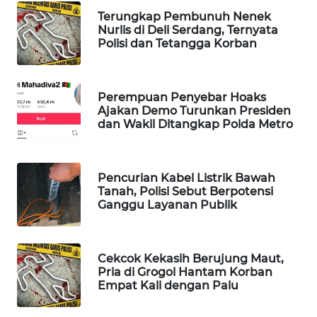
WAHANA
Terungkap Pembunuh Nenek
DESA
Nurlis di Deli Serdang, Ternyata
Polisi dan Tetangga Korban
WISATA
LAPAK
WAHANA
Perempuan Penyebar Hoaks
Ajakan Demo Turunkan Presiden
dan Wakil Ditangkap Polda Metro
Wahana
Network
Pencurian Kabel Listrik Bawah
KONSUMEN
Tanah, Polisi Sebut Berpotensi
LISTRIK
Ganggu Layanan Publik
MASYARAKAT
KELISTRIKAN
Cekcok Kekasih Berujung Maut,
Pria di Grogol Hantam Korban
Empat Kali dengan Palu
WALINKI
ID