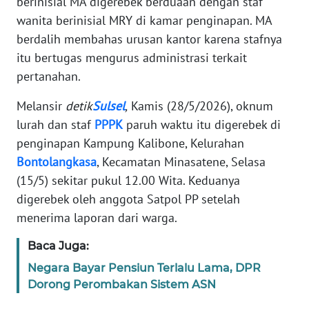
berinisial MA digerebek berduaan dengan staf
Informasi
wanita berinisial MRY di kamar penginapan. MA
INDEKS
berdalih membahas urusan kantor karena stafnya
BERITA
itu bertugas mengurus administrasi terkait
pertanahan.
KONTAK
KAMI
Melansir
detik
Sulsel
,
Kamis (28/5/2026), oknum
lurah dan staf
PPPK
paruh waktu itu digerebek di
INFO
penginapan Kampung Kalibone, Kelurahan
IKLAN
Bontolangkasa
, Kecamatan Minasatene, Selasa
(15/5) sekitar pukul 12.00 Wita. Keduanya
TENTANG
digerebek oleh anggota Satpol PP setelah
KAMI
menerima laporan dari warga.
PEDOMAN
Baca Juga:
MEDIA
Negara Bayar Pensiun Terlalu Lama, DPR
SIBER
Dorong Perombakan Sistem ASN
REDAKSI