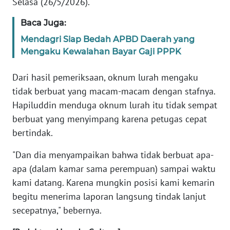
Selasa (26/5/2026).
WN
BANTEN
Baca Juga:
Mendagri Siap Bedah APBD Daerah yang
WN
Mengaku Kewalahan Bayar Gaji PPPK
NTT
Dari hasil pemeriksaan, oknum lurah mengaku
WN
tidak berbuat yang macam-macam dengan stafnya.
KEPRI
Hapiluddin menduga oknum lurah itu tidak sempat
berbuat yang menyimpang karena petugas cepat
WN
bertindak.
PAPUA
"Dan dia menyampaikan bahwa tidak berbuat apa-
WN
apa (dalam kamar sama perempuan) sampai waktu
PAPUA
kami datang. Karena mungkin posisi kami kemarin
BARAT
begitu menerima laporan langsung tindak lanjut
secepatnya," bebernya.
WN
RIAU