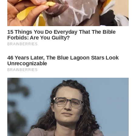
TAPANULI
TENGAH
WN DELI
SERDANG
WN
TEBING
TINGGI
WN
PAKPAK
WN
KARAWANG
WN
BEKASI