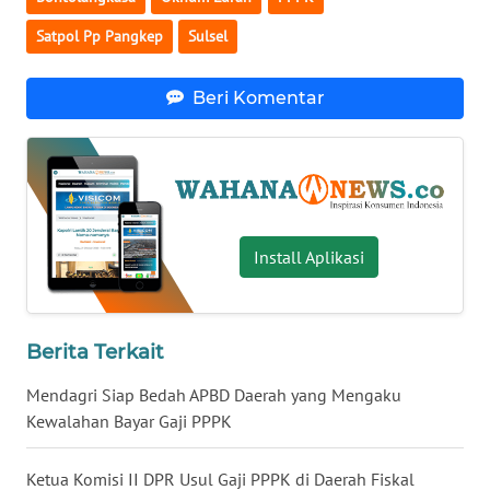
WN
Satpol Pp Pangkep
Sulsel
BABEL
Beri Komentar
WN
SUMBAR
WN
SUMSEL
Install Aplikasi
WN
BENGKULU
Berita Terkait
WN
LAMPUNG
Mendagri Siap Bedah APBD Daerah yang Mengaku
Kewalahan Bayar Gaji PPPK
WN
JATENG
Ketua Komisi II DPR Usul Gaji PPPK di Daerah Fiskal