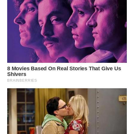
WN
INDRAMAYU
WN
KUNINGAN
WN
MAJALENGKA
WN
SUBANG
WN
SUKABUMI
WN
PURWAKARTA