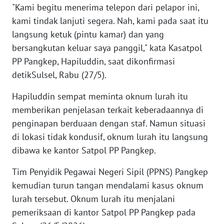
"Kami begitu menerima telepon dari pelapor ini,
kami tindak lanjuti segera. Nah, kami pada saat itu
KARIR
langsung ketuk (pintu kamar) dan yang
bersangkutan keluar saya panggil," kata Kasatpol
DISCLAIMER
PP Pangkep, Hapiluddin, saat dikonfirmasi
detikSulsel, Rabu (27/5).
Wahana
News
Regional
Hapiluddin sempat meminta oknum lurah itu
memberikan penjelasan terkait keberadaannya di
WN
penginapan berduaan dengan staf. Namun situasi
SUMUT
di lokasi tidak kondusif, oknum lurah itu langsung
dibawa ke kantor Satpol PP Pangkep.
WN
JAKARTA
Tim Penyidik Pegawai Negeri Sipil (PPNS) Pangkep
kemudian turun tangan mendalami kasus oknum
WN
lurah tersebut. Oknum lurah itu menjalani
JABAR
pemeriksaan di kantor Satpol PP Pangkep pada