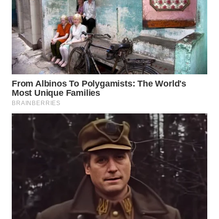
WAHANA
LISTRIK
WAHANA
TRAVEL
WAHANA
TV
WAHANANEWS
ID
WAHANANEWS
CO ID
WAHANANEWS
NET