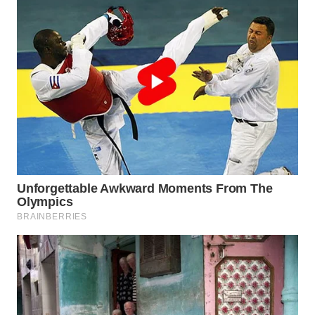
Wahana
Media
Group
WAHANA
NEWS
WAHANA
TANI
WAHANA
ADVOKAT
WAHANA
INFRASTRUKTUR
WAHANA
KONSUMEN