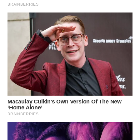
WN
SUMEDANG
WN
CIANJUR
WN
KEPULAUAN
SERIBU
WN
TANGERANG
WN
BINJAI
WN
CIREBON