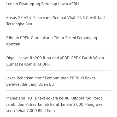
Lemah Ditanggung Bertahap lewat APBN
WN
NUSANTARA
Kasus SK ASN Palsu yang Sempat Viral, PNS Gresik Jadi
Tersangka Baru
WN
JOGJA
Ribuan PPPK Guru Jakarta Timur Resmi Perpanjang
Kontrak
WN
JATIM
Digaji Hanya Rp200 Ribu dari APBD, PPPK Paruh Waktu
Curhat ke Komisi XI DPR
WN
BALI
Jaksa Beberkan Motif Pembunuhan PPPK di Bekasi,
Berawal dari Janji Open BO
WN
KALBAR
Menjelang HUT Bhayangkara ke-80, Ditpolairud Polda
WN
Jambi dan Polres Tanjab Barat Tanam 2.000 Mangrove
KALTENG
serta Tebar 2.000 Bibit Ikan