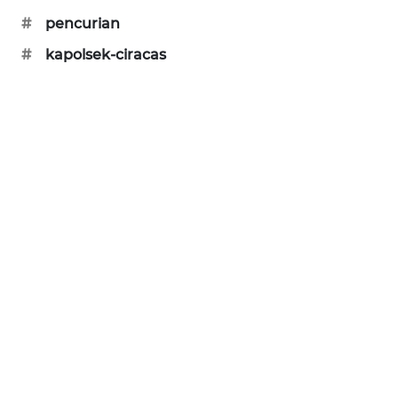
KARING
#
pencurian
NEWS
#
kapolsek-ciracas
JURNAL
MARITIM
HUMBANG
NEWS
GARONGGANG
NEWS
FISUELRI
ID
ENERGI
NEWS