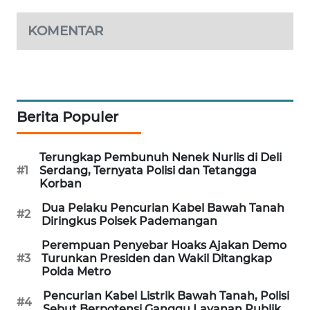
PORTAL
KONSUMEN
KOMENTAR
FORWAMKI
ALPERKLINAS
Berita Populer
FORJASIDA
Terungkap Pembunuh Nenek Nurlis di Deli
#1
Serdang, Ternyata Polisi dan Tetangga
TAMBANG
Korban
NEWS
Dua Pelaku Pencurian Kabel Bawah Tanah
#2
Diringkus Polsek Pademangan
SITUNGIR
NEWS
Perempuan Penyebar Hoaks Ajakan Demo
#3
Turunkan Presiden dan Wakil Ditangkap
Polda Metro
SIDIKALANG
NEWS
Pencurian Kabel Listrik Bawah Tanah, Polisi
#4
Sebut Berpotensi Ganggu Layanan Publik