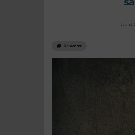
sa
INDEKS
BERITA
Jumat, 
KONTAK
KAMI
Komentar
INFO
IKLAN
TENTANG
KAMI
PEDOMAN
MEDIA
SIBER
REDAKSI