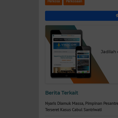
Perkosa
Perkosaan
NUSANTARA
WN
JOGJA
WN
JATIM
Jadilah
WN
BALI
WN
KALBAR
Berita Terkait
WN
KALTENG
Nyaris Diamuk Massa, Pimpinan Pesantr
Terseret Kasus Cabul Santriwati
WN