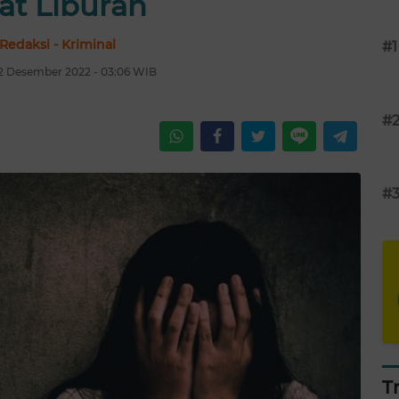
at Liburan
Redaksi - Kriminal
#1
2 Desember 2022 - 03:06 WIB
#
#
T