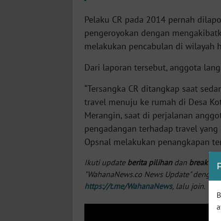
SERAMBI
Pelaku CR pada 2014 pernah dilapo
pengeroyokan dengan mengakibatk
WN
JAMBI
melakukan pencabulan di wilayah h
Dari laporan tersebut, anggota la
WN
SULTRA
“Tersangka CR ditangkap saat sed
travel menuju ke rumah di Desa Ko
WN
Merangin, saat di perjalanan anggo
NTB
pengadangan terhadap travel yang 
Opsnal melakukan penangkapan ter
WN
SULTENG
Ikuti update
berita pilihan
dan
breaking
"WahanaNews.co News Update" dengan ins
WN
https://t.me/WahanaNews
, lalu join.
SULBAR
B
a
WN