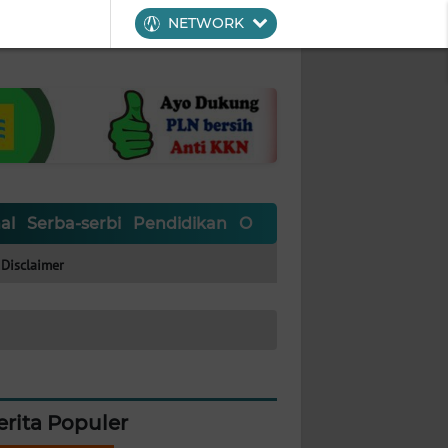
NETWORK
al
Serba-serbi
Pendidikan
Olahraga
Opini
Editoria
Disclaimer
erita Populer