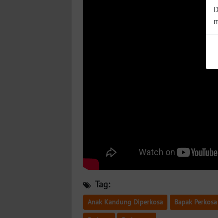
BABEL
D
m
WN
SUMBAR
WN
SUMSEL
WN
BENGKULU
WN
LAMPUNG
WN
Tag:
JATENG
Anak Kandung Diperkosa
Bapak Perkos
WN