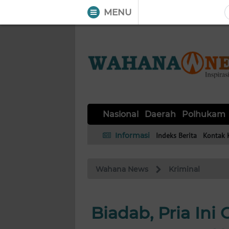
MENU
WAHANA
Tutup
TV
NASIONAL
DAERAH
POLHUKAM
KRIMINAL
EKUIN
SAINS-
KESEHATAN
INTERNASIONAL
Nasional
Daerah
Polhukam
TEKNO
Informasi
Indeks Berita
Kontak 
SERBA-
PENDIDIKAN
OLAHRAGA
OPINI
SERBI
Wahana News
Kriminal
EDITORIAL
Biadab, Pria In
Informasi