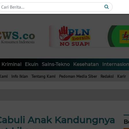
Kriminal
Ekuin
Sains-Tekno
Kesehatan
Internasion
Kami
Info Iklan
Tentang Kami
Pedoman Media Siber
Redaksi
Karir
i Cabuli Anak Kandungnya
B