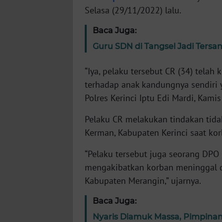
Selasa (29/11/2022) lalu.
WN
Baca Juga:
NTT
Guru SDN di Tangsel Jadi Tersa
WN
“Iya, pelaku tersebut CR (34) tela
KEPRI
terhadap anak kandungnya sendiri 
Polres Kerinci Iptu Edi Mardi, Kamis
WN
PAPUA
Pelaku CR melakukan tindakan tida
Kerman, Kabupaten Kerinci saat kor
WN
PAPUA
“Pelaku tersebut juga seorang DPO
BARAT
mengakibatkan korban meninggal d
Kabupaten Merangin,” ujarnya.
WN
RIAU
Baca Juga:
Nyaris Diamuk Massa, Pimpinan 
WN