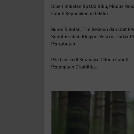
KALTARA
Diberi Imbalan Rp100 Ribu, Modus Pam
Cabuli Keponakan di Jaktim
WN
KALSEL
Buron 5 Bulan, Tim Resmob dan Unit PPA
Subulussalam Ringkus Pelaku Tindak P
WN
Pencabulan
KALTIM
Pria Lansia di Surabaya Diduga Cabuli
WN
Perempuan Disabilitas
SULSEL
WN
GORONTALO
WN
SULUT
WN
MALUKU