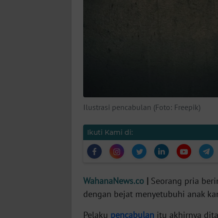
KARIR
DISCLAIMER
Wahana
News
Regional
WN
Ilustrasi pencabulan (Foto: Freepik)
SUMUT
Ikuti Kami di:
WN
JAKARTA
WN
WahanaNews.co
|
Seorang pria beri
JABAR
dengan bejat menyetubuhi anak ka
WN
Pelaku
pencabulan
itu akhirnya dit
BANTEN