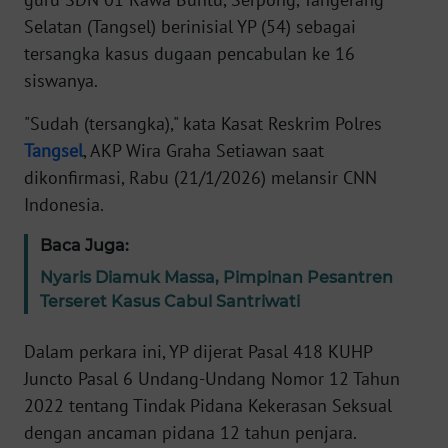
Informasi
Selatan (Tangsel) berinisial YP (54) sebagai
INDEKS
tersangka kasus dugaan pencabulan ke 16
BERITA
siswanya.
"Sudah (tersangka)," kata Kasat Reskrim Polres
KONTAK
KAMI
Tangsel
, AKP Wira Graha Setiawan saat
dikonfirmasi, Rabu (21/1/2026) melansir CNN
INFO
Indonesia.
IKLAN
Baca Juga:
TENTANG
Nyaris Diamuk Massa, Pimpinan Pesantren
KAMI
Terseret Kasus Cabul Santriwati
PEDOMAN
Dalam perkara ini, YP dijerat Pasal 418 KUHP
MEDIA
Juncto Pasal 6 Undang-Undang Nomor 12 Tahun
SIBER
2022 tentang Tindak Pidana Kekerasan Seksual
dengan ancaman pidana 12 tahun penjara.
REDAKSI