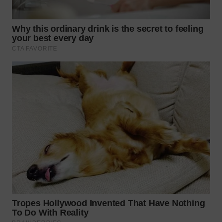
WN
KALTARA
WN
KALSEL
WN
KALTIM
WN
SULSEL
WN
GORONTALO
WN
SULUT