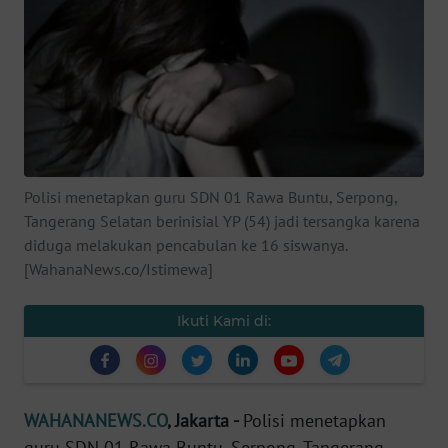
SAINS-TEKNO
KESEHATAN
INTERNASIONAL
SERBA-SERBI
Polisi menetapkan guru SDN 01 Rawa Buntu, Serpong,
Tangerang Selatan berinisial YP (54) jadi tersangka karena
PENDIDIKAN
diduga melakukan pencabulan ke 16 siswanya.
[WahanaNews.co/Istimewa]
OLAHRAGA
Ikuti Kami di:
OPINI
EDITORIAL
WAHANANEWS.CO
, Jakarta -
Polisi menetapkan
guru SDN 01 Rawa Buntu, Serpong, Tangerang