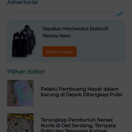
Advertorial
WAHANA
LISTRIK
Dapatkan Merchandise Eksklusif
WAHANA
Wahana News
TRAVEL
Buka Katalog
WAHANA
TV
Pilihan Editor
WAHANANEWS
ID
Pelaku Pembuang Mayat dalam
Karung di Depok Ditangkap Polisi
WAHANANEWS
CO ID
WAHANANEWS
Terungkap Pembunuh Nenek
NET
Nurlis di Deli Serdang, Ternyata
Polisi dan Tetangga Korban