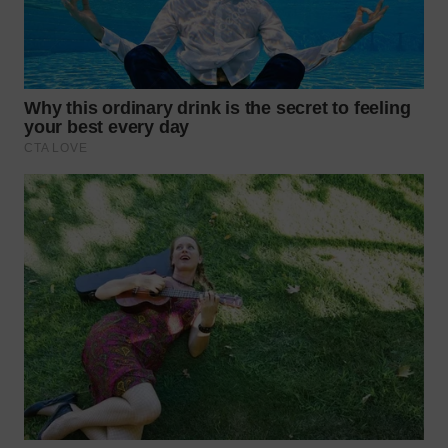
WN
NATUNA
WN
BINTAN
WN
MANDALIKA
WN
LIKUPANG
WN
LABUANBAJO
WN
BORNEO