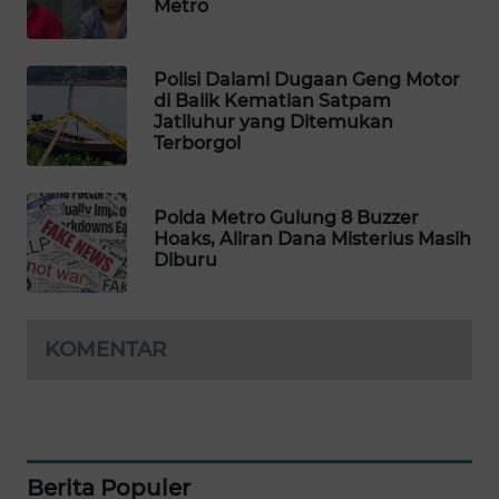
Metro
WAHANA
DESA
WISATA
Polisi Dalami Dugaan Geng Motor
di Balik Kematian Satpam
Jatiluhur yang Ditemukan
LAPAK
Terborgol
WAHANA
Wahana
Polda Metro Gulung 8 Buzzer
Network
Hoaks, Aliran Dana Misterius Masih
Diburu
KONSUMEN
LISTRIK
KOMENTAR
MASYARAKAT
KELISTRIKAN
WALINKI
ID
Berita Populer