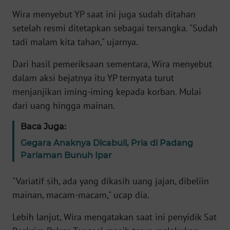
Wira menyebut YP saat ini juga sudah ditahan
KARIR
setelah resmi ditetapkan sebagai tersangka. "Sudah
tadi malam kita tahan," ujarnya.
DISCLAIMER
Dari hasil pemeriksaan sementara, Wira menyebut
dalam aksi bejatnya itu YP ternyata turut
Wahana
News
menjanjikan iming-iming kepada korban. Mulai
Regional
dari uang hingga mainan.
WN
Baca Juga:
SUMUT
Gegara Anaknya Dicabuli, Pria di Padang
Pariaman Bunuh Ipar
WN
JAKARTA
"Variatif sih, ada yang dikasih uang jajan, dibeliin
mainan, macam-macam," ucap dia.
WN
JABAR
Lebih lanjut, Wira mengatakan saat ini penyidik Sat