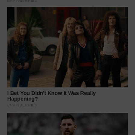
WN
MALUKU
WN
MALUT
WN
DAIRI
WN
DANAU
TOBA
WN
NIAS
WN
LANGKAT