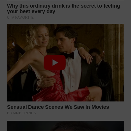
WN
BOGOR
WN
DEPOK
WN
TAPANULI
UTARA
WN
SAMOSIR
WN
PADANG
LAWAS