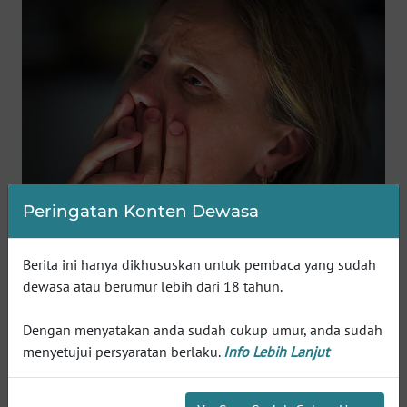
WN
SUMEDANG
WN
CIANJUR
WN
KEPULAUAN
SERIBU
Peringatan Konten Dewasa
WN
TANGERANG
Berita ini hanya dikhususkan untuk pembaca yang sudah
dewasa atau berumur lebih dari 18 tahun.
WN
BINJAI
Dengan menyatakan anda sudah cukup umur, anda sudah
menyetujui persyaratan berlaku.
Info Lebih Lanjut
WN
CIREBON