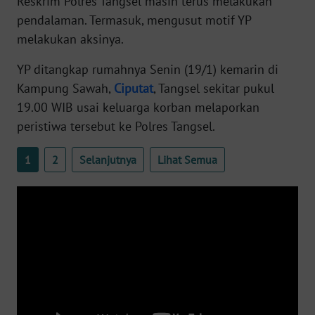
Reskrim Polres Tangsel masih terus melakukan
WN
pendalaman. Termasuk, mengusut motif YP
BANTEN
melakukan aksinya.
WN
YP ditangkap rumahnya Senin (19/1) kemarin di
NTT
Kampung Sawah,
Ciputat
, Tangsel sekitar pukul
19.00 WIB usai keluarga korban melaporkan
WN
peristiwa tersebut ke Polres Tangsel.
KEPRI
1
2
Selanjutnya
Lihat Semua
WN
PAPUA
WN
PAPUA
BARAT
WN
RIAU