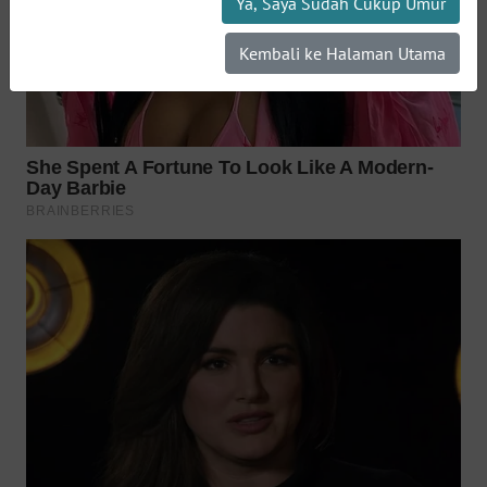
Ya, Saya Sudah Cukup Umur
WN
INDRAMAYU
Kembali ke Halaman Utama
WN
KUNINGAN
WN
MAJALENGKA
WN
SUBANG
WN
SUKABUMI
WN
PURWAKARTA