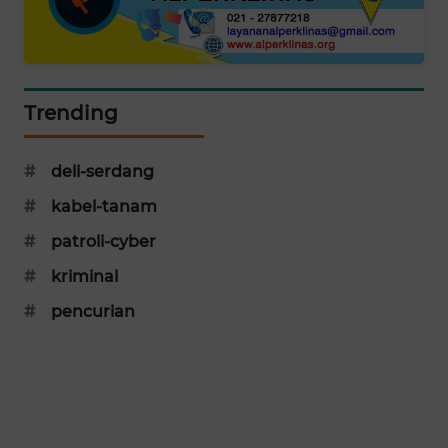
PORTAL
KONSUMEN
FORWAMKI
Trending
ALPERKLINAS
#
deli-serdang
FORJASIDA
#
kabel-tanam
#
patroli-cyber
TAMBANG
NEWS
#
kriminal
#
pencurian
SITUNGIR
NEWS
SIDIKALANG
NEWS