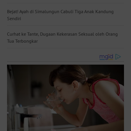
WN
Bejat! Ayah di Simalungun Cabuli Tiga Anak Kandung
NUSANTARA
Sendiri
WN
Curhat ke Tante, Dugaan Kekerasan Seksual oleh Orang
JOGJA
Tua Terbongkar
WN
JATIM
WN
BALI
WN
KALBAR
WN
KALTENG