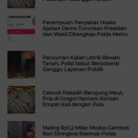
WAHANA
SPORT
Perempuan Penyebar Hoaks
Ajakan Demo Turunkan Presiden
WAHANA
dan Wakil Ditangkap Polda Metro
UMKM
WAHANA
Pencurian Kabel Listrik Bawah
SELEB
Tanah, Polisi Sebut Berpotensi
Ganggu Layanan Publik
WAHANA
PERSONA
Cekcok Kekasih Berujung Maut,
Pria di Grogol Hantam Korban
WAHANA
Empat Kali dengan Palu
OTOMOTIF
WAHANA
Maling Rp1,2 Miliar Modus Gembos
HEALTH
Ban Diringkos Resmob Polda