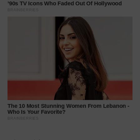
Wahana
Media
Group
WAHANA
NEWS
WAHANA
TANI
WAHANA
ADVOKAT
WAHANA
INFRASTRUKTUR
WAHANA
KONSUMEN