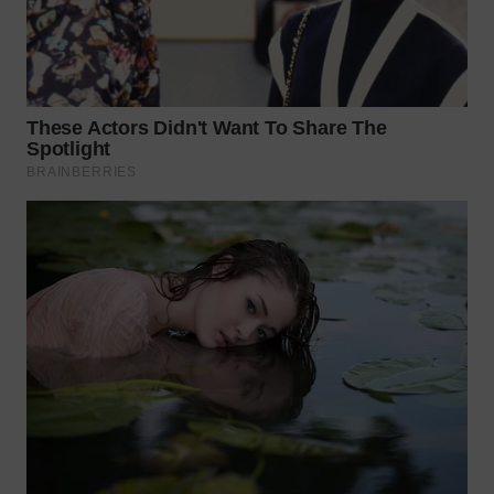
TAPANULI
TENGAH
WN DELI
SERDANG
WN
TEBING
TINGGI
WN
PAKPAK
WN
KARAWANG
WN
BEKASI