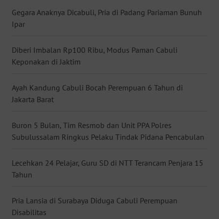
Gegara Anaknya Dicabuli, Pria di Padang Pariaman Bunuh
WN
Ipar
BABEL
Diberi Imbalan Rp100 Ribu, Modus Paman Cabuli
WN
SUMBAR
Keponakan di Jaktim
WN
Ayah Kandung Cabuli Bocah Perempuan 6 Tahun di
SUMSEL
Jakarta Barat
WN
Buron 5 Bulan, Tim Resmob dan Unit PPA Polres
BENGKULU
Subulussalam Ringkus Pelaku Tindak Pidana Pencabulan
WN
Lecehkan 24 Pelajar, Guru SD di NTT Terancam Penjara 15
LAMPUNG
Tahun
WN
Pria Lansia di Surabaya Diduga Cabuli Perempuan
JATENG
Disabilitas