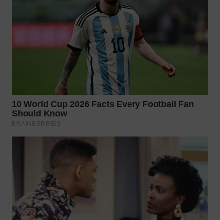
WN
TAPANULI
SELATAN
WN
TANJUNG
LESUNG
WN
KARO
WN
SIMALUNGUN
WN
LABUHANBATU
WN