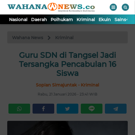
Nasional
Daerah
Polhukam
Kriminal
Ekuin
Sains-Te
WAHANA
Tutup
TV
Wahana News
Kriminal
NASIONAL
Guru SDN di Tangsel Jadi
Tersangka Pencabulan 16
DAERAH
Siswa
Sopian Simajuntak - Kriminal
POLHUKAM
Rabu, 21 Januari 2026 - 23:41 WIB
KRIMINAL
EKUIN