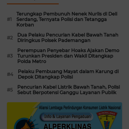
MAWAKA
Terungkap Pembunuh Nenek Nurlis di Deli
ID
#1
Serdang, Ternyata Polisi dan Tetangga
Korban
MARTABAT
Dua Pelaku Pencurian Kabel Bawah Tanah
NET
#2
Diringkus Polsek Pademangan
Perempuan Penyebar Hoaks Ajakan Demo
PLN
#3
Turunkan Presiden dan Wakil Ditangkap
WATCH
Polda Metro
Pelaku Pembuang Mayat dalam Karung di
MKLI
#4
Depok Ditangkap Polisi
Pencurian Kabel Listrik Bawah Tanah, Polisi
LPKKI
#5
Sebut Berpotensi Ganggu Layanan Publik
LKKI
KOPEKLIN