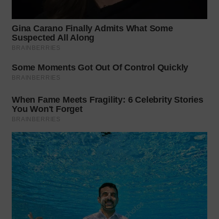
WN
PRIANGAN
TIMUR
WN
SEMARANG
WN
SOLO
WN
BOROBUDUR
WN
MADURA
WN
SURABAYA