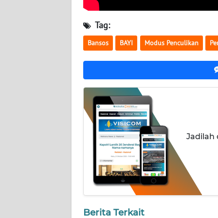
NUSANTARA
Tag:
WN
JOGJA
Bansos
BAYI
Modus Penculikan
Pe
WN
JATIM
WN
BALI
Jadilah
WN
KALBAR
WN
KALTENG
WN
Berita Terkait