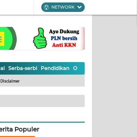
NETWORK
al
Serba-serbi
Pendidikan
Olahraga
Opini
Editoria
Disclaimer
erita Populer