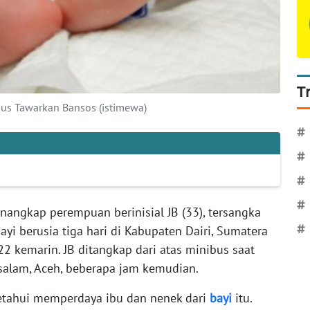
T
dus Tawarkan Bansos (istimewa)
#
#
#
#
enangkap perempuan berinisial JB (33), tersangka
yi berusia tiga hari di Kabupaten Dairi, Sumatera
#
2 kemarin. JB ditangkap dari atas minibus saat
salam, Aceh, beberapa jam kemudian.
ketahui memperdaya ibu dan nenek dari
bayi
itu.