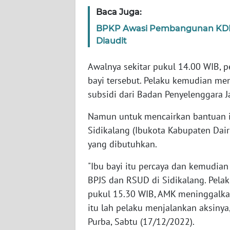
Baca Juga:
WN
BPKP Awasi Pembangunan KDMP,
NTT
Diaudit
WN
Awalnya sekitar pukul 14.00 WIB, 
KEPRI
bayi tersebut. Pelaku kemudian me
subsidi dari Badan Penyelenggara Ja
WN
PAPUA
Namun untuk mencairkan bantuan it
Sidikalang (Ibukota Kabupaten Dair
WN
yang dibutuhkan.
PAPUA
BARAT
"Ibu bayi itu percaya dan kemudian
BPJS dan RSUD di Sidikalang. Pelaku
WN
pukul 15.30 WIB, AMK meninggalkan
RIAU
itu lah pelaku menjalankan aksinya,
Purba, Sabtu (17/12/2022).
WN