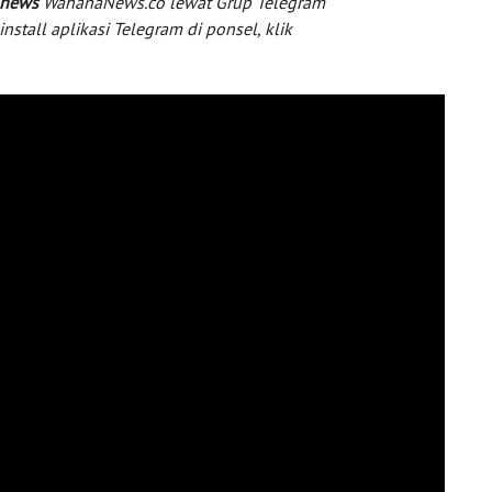
 news
WahanaNews.co lewat Grup Telegram
tall aplikasi Telegram di ponsel, klik