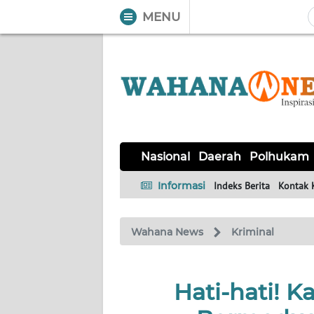
MENU
WAHANA
Tutup
TV
NASIONAL
DAERAH
POLHUKAM
KRIMINAL
EKUIN
SAINS-
KESEHATAN
INTERNASIONAL
Nasional
Daerah
Polhukam
TEKNO
Informasi
Indeks Berita
Kontak 
SERBA-
PENDIDIKAN
OLAHRAGA
OPINI
SERBI
Wahana News
Kriminal
EDITORIAL
Hati-hati! K
Informasi