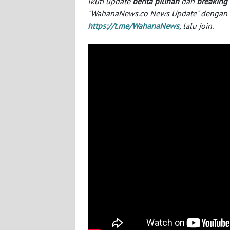
Ikuti update
berita pilihan
dan
breaking
BABEL
"WahanaNews.co News Update" dengan ins
https://t.me/WahanaNews
, lalu join.
WN
SUMBAR
WN
SUMSEL
WN
BENGKULU
WN
LAMPUNG
WN
JATENG
WN