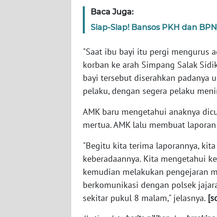
SERAMBI
Baca Juga:
Siap-Siap! Bansos PKH dan BPNT 
WN
JAMBI
"Saat ibu bayi itu pergi mengurus 
korban ke arah Simpang Salak Sidi
WN
bayi tersebut diserahkan padanya 
SULTRA
pelaku, dengan segera pelaku meni
WN
AMK baru mengetahui anaknya dicul
NTB
mertua. AMK lalu membuat laporan p
WN
"Begitu kita terima laporannya, ki
SULTENG
keberadaannya. Kita mengetahui ke
kemudian melakukan pengejaran me
WN
berkomunikasi dengan polsek jajara
SULBAR
sekitar pukul 8 malam," jelasnya.
[s
WN