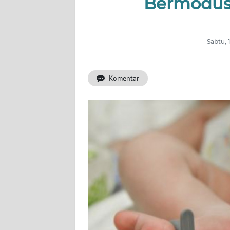
Bermodus
INDEKS
BERITA
Sabtu, 
KONTAK
KAMI
Komentar
INFO
IKLAN
TENTANG
KAMI
PEDOMAN
MEDIA
SIBER
REDAKSI