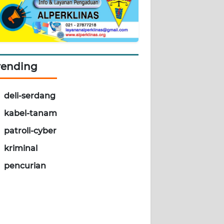
rending
deli-serdang
kabel-tanam
patroli-cyber
kriminal
pencurian