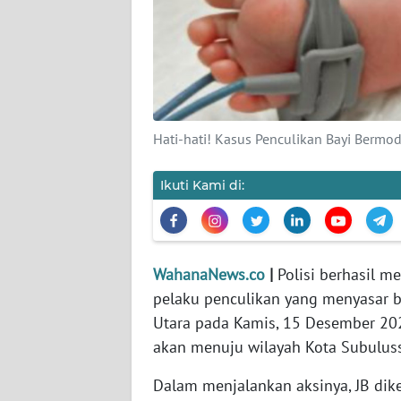
KARIR
DISCLAIMER
Wahana
News
Regional
Hati-hati! Kasus Penculikan Bayi Bermo
WN
Ikuti Kami di:
SUMUT
WN
JAKARTA
WahanaNews.co
|
Polisi berhasil m
pelaku penculikan yang menyasar ba
WN
Utara pada Kamis, 15 Desember 202
JABAR
akan menuju wilayah Kota Subulus
WN
Dalam menjalankan aksinya, JB di
BANTEN