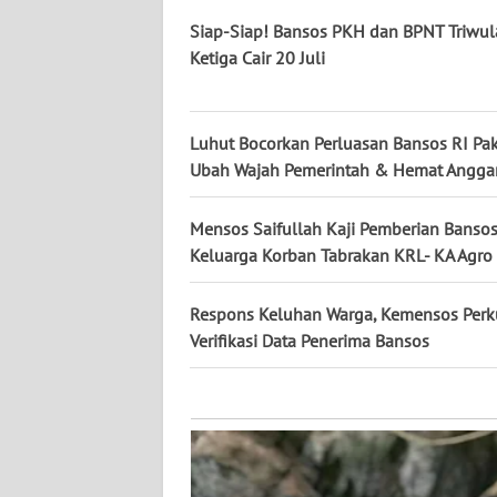
KALTARA
Siap-Siap! Bansos PKH dan BPNT Triwu
Ketiga Cair 20 Juli
WN
KALSEL
Luhut Bocorkan Perluasan Bansos RI Paka
WN
KALTIM
Ubah Wajah Pemerintah & Hemat Angga
WN
Mensos Saifullah Kaji Pemberian Banso
SULSEL
Keluarga Korban Tabrakan KRL- KA Agr
WN
Respons Keluhan Warga, Kemensos Perk
GORONTALO
Verifikasi Data Penerima Bansos
WN
SULUT
WN
MALUKU