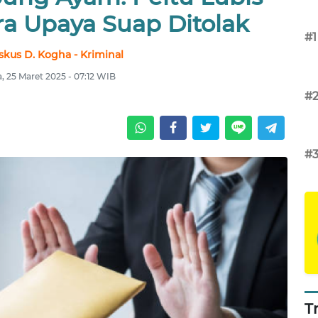
a Upaya Suap Ditolak
#1
skus D. Kogha - Kriminal
a, 25 Maret 2025 - 07:12 WIB
#
#
T