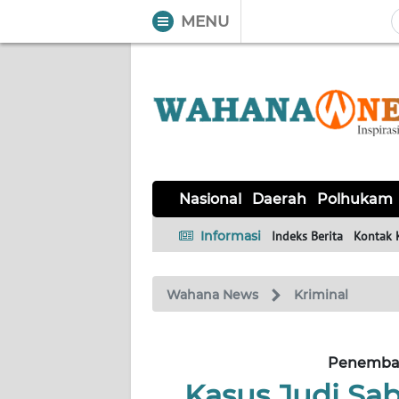
MENU
WAHANA
Tutup
TV
NASIONAL
DAERAH
POLHUKAM
KRIMINAL
EKUIN
SAINS-
KESEHATAN
INTERNASIONAL
Nasional
Daerah
Polhukam
TEKNO
Informasi
Indeks Berita
Kontak 
SERBA-
PENDIDIKAN
OLAHRAGA
OPINI
SERBI
Wahana News
Kriminal
EDITORIAL
Penembak
Informasi
Kasus Judi Sa