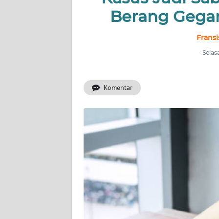
INDEKS
Berang Gegar
BERITA
Fransi
KONTAK
KAMI
Selas
INFO
Komentar
IKLAN
TENTANG
KAMI
PEDOMAN
MEDIA
SIBER
REDAKSI