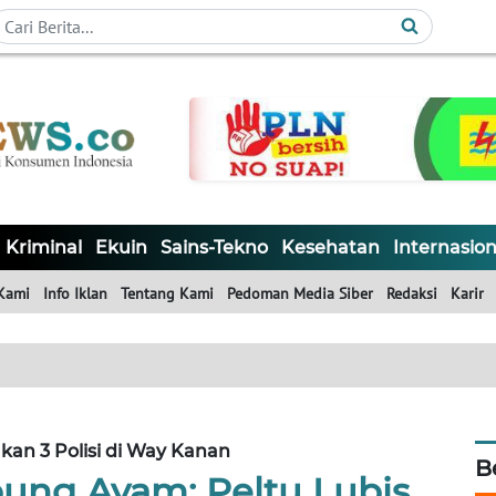
Kriminal
Ekuin
Sains-Tekno
Kesehatan
Internasion
Kami
Info Iklan
Tentang Kami
Pedoman Media Siber
Redaksi
Karir
an 3 Polisi di Way Kanan
B
bung Ayam: Peltu Lubis