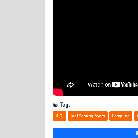
BABEL
WN
SUMBAR
WN
SUMSEL
WN
BENGKULU
WN
LAMPUNG
Tag:
WN
JUDI
Judi Sanung Ayam
Lampung
JATENG
WN