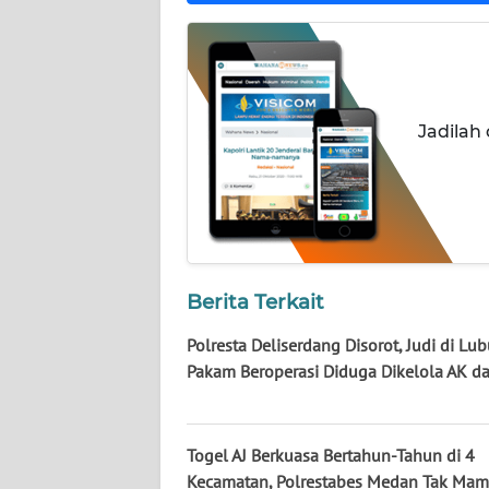
NUSANTARA
WN
JOGJA
Jadilah
WN
JATIM
WN
BALI
Berita Terkait
WN
KALBAR
Polresta Deliserdang Disorot, Judi di Lu
Pakam Beroperasi Diduga Dikelola AK da
WN
KALTENG
Togel AJ Berkuasa Bertahun-Tahun di 4
WN
Kecamatan, Polrestabes Medan Tak Mam