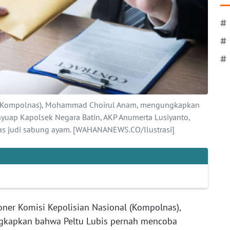
#
#
#
l (Kompolnas), Mohammad Choirul Anam, mengungkapkan
uap Kapolsek Negara Batin, AKP Anumerta Lusiyanto,
itas judi sabung ayam. [WAHANANEWS.CO/Ilustrasi]
ner Komisi Kepolisian Nasional (Kompolnas),
kapkan bahwa Peltu Lubis pernah mencoba