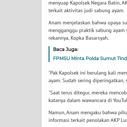
menyuap Kapolsek Negara Batin, AK
terkait aktivitas judi sabung ayam.
WN
NTT
Anam menjelaskan bahwa upaya suap
mengganggu praktik sabung ayam y
WN
rekannya, Kopka Basarsyah.
KEPRI
Baca Juga:
WN
FPMSU Minta Polda Sumut Tind
PAPUA
"Pak Kapolsek ini berulang kali m
WN
ayam. Sudah sering diperingatkan, 
PAPUA
BARAT
"Saat terus ditegur, mereka mencoba
katanya dalam wawancara di YouTu
WN
RIAU
Namun, Anam mengaku bahwa pihak
informasi terkait penolakan AKP Lu
WN