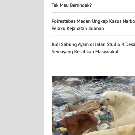
KALTARA
Tak Mau Bertindak?
WN
Polrestabes Medan Ungkap Kasus Nark
KALSEL
Pelaku Kejahatan Jalanan
WN
Judi Sabung Ayam di Jalan Studio 4 Desa
KALTIM
Semayang Resahkan Masyarakat
WN
SULSEL
WN
GORONTALO
WN
SULUT
WN
MALUKU