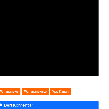
Wahananews
Wahananewsco
Way Kanan
Beri Komentar