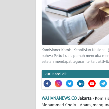
KARIR
DISCLAIMER
Wahana
News
Regional
WN
Komisioner Komisi Kepolisian Nasiona
SUMUT
bahwa Peltu Lubis pernah mencoba meny
setelah mendapat teguran terkait aktiv
WN
JAKARTA
Ikuti Kami di:
WN
JABAR
WAHANANEWS.CO
, Jakarta -
Komisio
WN
Mohammad Choirul Anam, mengung
BANTEN