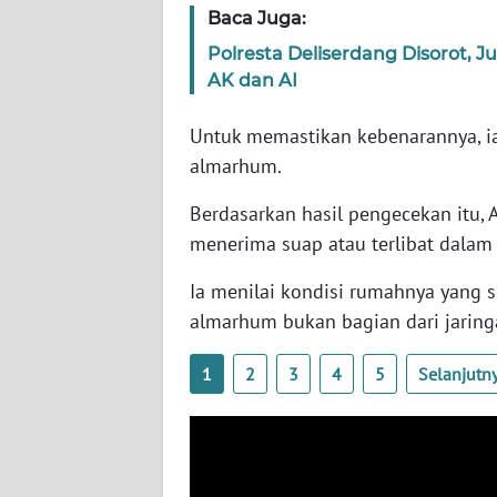
SERAMBI
Baca Juga:
Polresta Deliserdang Disorot, 
WN
AK dan AI
JAMBI
Untuk memastikan kebenarannya, 
WN
almarhum.
SULTRA
Berdasarkan hasil pengecekan itu
WN
menerima suap atau terlibat dalam
NTB
Ia menilai kondisi rumahnya yang 
almarhum bukan bagian dari jaring
WN
SULTENG
1
2
3
4
5
Selanjutn
WN
SULBAR
WN