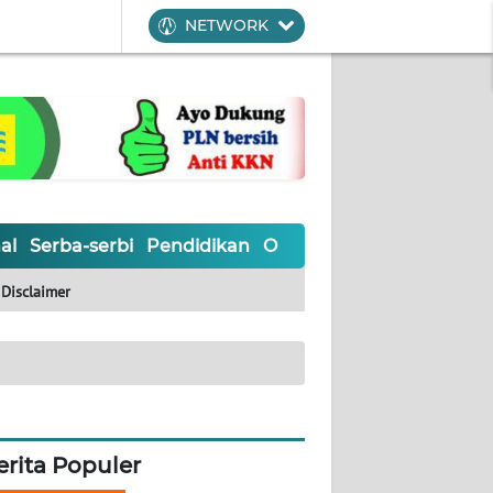
NETWORK
al
Serba-serbi
Pendidikan
Olahraga
Opini
Editoria
Disclaimer
erita Populer