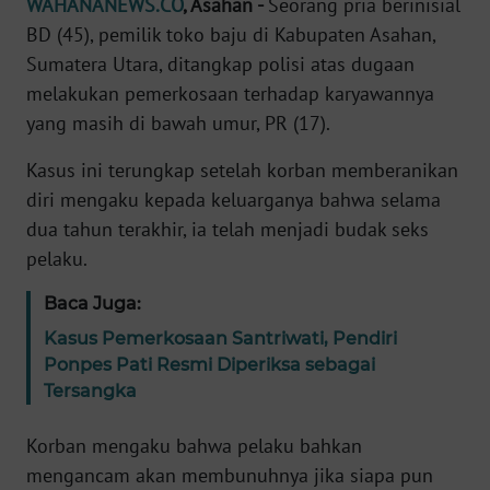
WAHANANEWS.CO
, Asahan -
Seorang pria berinisial
Informasi
BD (45), pemilik toko baju di Kabupaten Asahan,
INDEKS
Sumatera Utara, ditangkap polisi atas dugaan
BERITA
melakukan pemerkosaan terhadap karyawannya
yang masih di bawah umur, PR (17).
KONTAK
KAMI
Kasus ini terungkap setelah korban memberanikan
diri mengaku kepada keluarganya bahwa selama
INFO
dua tahun terakhir, ia telah menjadi budak seks
IKLAN
pelaku.
TENTANG
Baca Juga:
KAMI
Kasus Pemerkosaan Santriwati, Pendiri
Ponpes Pati Resmi Diperiksa sebagai
PEDOMAN
Tersangka
MEDIA
SIBER
Korban mengaku bahwa pelaku bahkan
mengancam akan membunuhnya jika siapa pun
REDAKSI