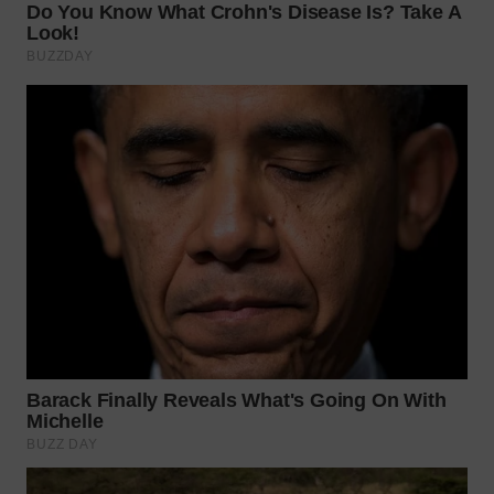
Wahana
Media
Group
WAHANA
NEWS
WAHANA
TANI
WAHANA
ADVOKAT
WAHANA
INFRASTRUKTUR
WAHANA
KONSUMEN