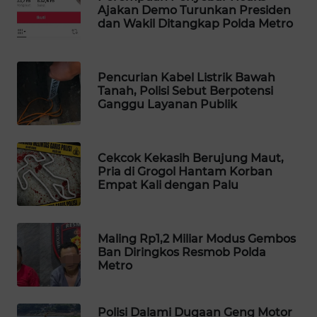
Ajakan Demo Turunkan Presiden
WAHANA
dan Wakil Ditangkap Polda Metro
DESA
WISATA
Pencurian Kabel Listrik Bawah
LAPAK
Tanah, Polisi Sebut Berpotensi
WAHANA
Ganggu Layanan Publik
Wahana
Network
Cekcok Kekasih Berujung Maut,
Pria di Grogol Hantam Korban
KONSUMEN
Empat Kali dengan Palu
LISTRIK
MASYARAKAT
Maling Rp1,2 Miliar Modus Gembos
KELISTRIKAN
Ban Diringkos Resmob Polda
Metro
WALINKI
ID
Polisi Dalami Dugaan Geng Motor