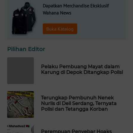
Dapatkan Merchandise Eksklusif
WAHANA
Wahana News
SPORT
Buka Katalog
WAHANA
UMKM
Pilihan Editor
WAHANA
SELEB
Pelaku Pembuang Mayat dalam
Karung di Depok Ditangkap Polisi
WAHANA
PERSONA
WAHANA
Terungkap Pembunuh Nenek
OTOMOTIF
Nurlis di Deli Serdang, Ternyata
Polisi dan Tetangga Korban
WAHANA
HEALTH
Perempuan Penyebar Hoaks