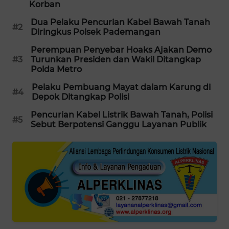
Korban
PORTAL
KONSUMEN
Dua Pelaku Pencurian Kabel Bawah Tanah
#2
Diringkus Polsek Pademangan
FORWAMKI
Perempuan Penyebar Hoaks Ajakan Demo
#3
Turunkan Presiden dan Wakil Ditangkap
Polda Metro
ALPERKLINAS
Pelaku Pembuang Mayat dalam Karung di
#4
Depok Ditangkap Polisi
FORJASIDA
Pencurian Kabel Listrik Bawah Tanah, Polisi
#5
Sebut Berpotensi Ganggu Layanan Publik
TAMBANG
NEWS
SITUNGIR
NEWS
SIDIKALANG
NEWS