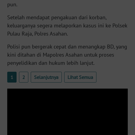
pun.
WN
BANTEN
Setelah mendapat pengakuan dari korban,
keluarganya segera melaporkan kasus ini ke Polsek
WN
Pulau Raja, Polres Asahan.
NTT
Polisi pun bergerak cepat dan menangkap BD, yang
WN
kini ditahan di Mapolres Asahan untuk proses
KEPRI
penyelidikan dan hukum lebih lanjut.
WN
1
2
Selanjutnya
Lihat Semua
PAPUA
WN
PAPUA
BARAT
WN
RIAU