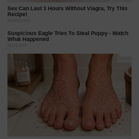
WN
MALUKU
WN
MALUT
WN
DAIRI
WN
DANAU
TOBA
WN
NIAS
WN
LANGKAT