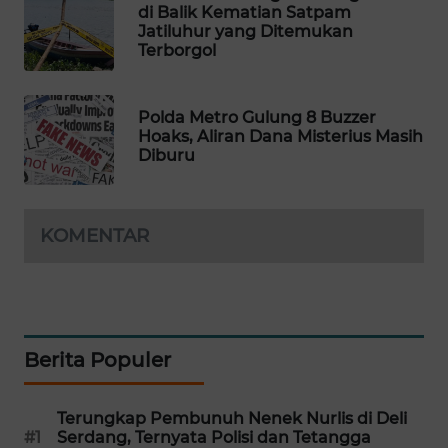
di Balik Kematian Satpam
Jatiluhur yang Ditemukan
MAWAKA
Terborgol
ID
MARTABAT
Polda Metro Gulung 8 Buzzer
NET
Hoaks, Aliran Dana Misterius Masih
Diburu
PLN
WATCH
KOMENTAR
MKLI
LPKKI
Berita Populer
LKKI
KOPEKLIN
Terungkap Pembunuh Nenek Nurlis di Deli
#1
Serdang, Ternyata Polisi dan Tetangga