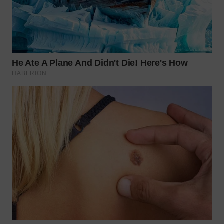
WN
NATUNA
WN
BINTAN
WN
MANDALIKA
WN
LIKUPANG
WN
LABUANBAJO
WN
BORNEO