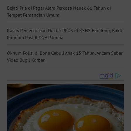
WN
Bejat! Pria di Pagar Alam Perkosa Nenek 61 Tahun di
NUSANTARA
Tempat Pemandian Umum
WN
Kasus Pemerkosaan Dokter PPDS di RSHS Bandung, Bukti
JOGJA
Kondom Positif DNA Priguna
WN
Oknum Polisi di Bone Cabuli Anak 15 Tahun, Ancam Sebar
JATIM
Video Bugil Korban
WN
BALI
WN
KALBAR
WN
KALTENG