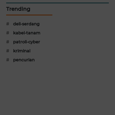
SIBARAGAS
Trending
NEWS
#
deli-serdang
METRO
SIANTAR
#
kabel-tanam
NEWS
#
patroli-cyber
METRO
#
kriminal
MEDAN
#
pencurian
NEWS
METRO
JAKARTA
NEWS
KRT
NEWS