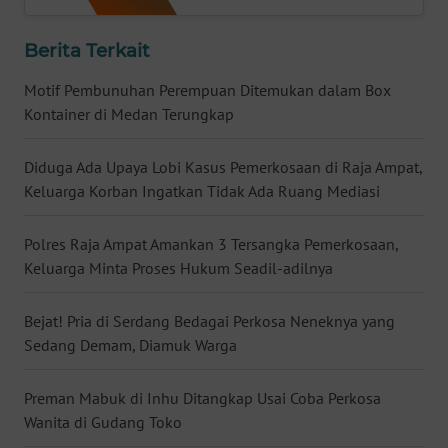
WN
Berita Terkait
BABEL
Motif Pembunuhan Perempuan Ditemukan dalam Box
WN
Kontainer di Medan Terungkap
SUMBAR
Diduga Ada Upaya Lobi Kasus Pemerkosaan di Raja Ampat,
WN
Keluarga Korban Ingatkan Tidak Ada Ruang Mediasi
SUMSEL
Polres Raja Ampat Amankan 3 Tersangka Pemerkosaan,
WN
Keluarga Minta Proses Hukum Seadil-adilnya
BENGKULU
Bejat! Pria di Serdang Bedagai Perkosa Neneknya yang
WN
Sedang Demam, Diamuk Warga
LAMPUNG
Preman Mabuk di Inhu Ditangkap Usai Coba Perkosa
WN
JATENG
Wanita di Gudang Toko