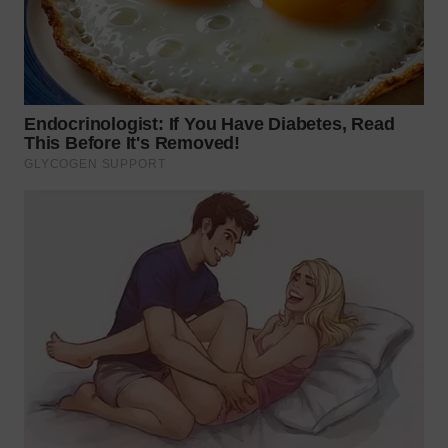
WN
KALTARA
WN
KALSEL
WN
KALTIM
WN
SULSEL
WN
GORONTALO
WN
SULUT