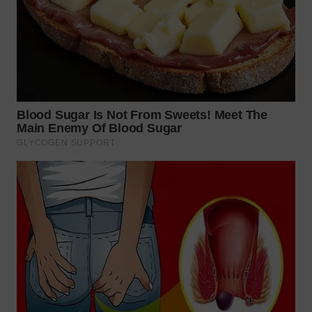
WN
BOGOR
WN
DEPOK
WN
TAPANULI
UTARA
WN
SAMOSIR
WN
PADANG
LAWAS