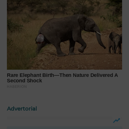
WAHANA
LISTRIK
WAHANA
TRAVEL
WAHANA
TV
WAHANANEWS
ID
WAHANANEWS
CO ID
Advertorial
WAHANANEWS
NET