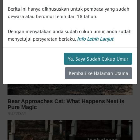
WN
Berita ini hanya dikhususkan untuk pembaca yang sudah
INDRAMAYU
dewasa atau berumur lebih dari 18 tahun.
WN
Dengan menyatakan anda sudah cukup umur, anda sudah
KUNINGAN
menyetujui persyaratan berlaku.
Info Lebih Lanjut
WN
MAJALENGKA
Ya, Saya Sudah Cukup Umur
Kembali ke Halaman Utama
WN
SUBANG
WN
SUKABUMI
WN
PURWAKARTA