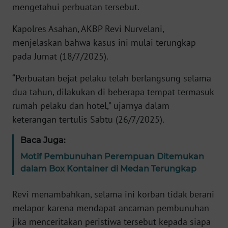
mengetahui perbuatan tersebut.
KARIR
Kapolres Asahan, AKBP Revi Nurvelani,
menjelaskan bahwa kasus ini mulai terungkap
DISCLAIMER
pada Jumat (18/7/2025).
Wahana
“Perbuatan bejat pelaku telah berlangsung selama
News
dua tahun, dilakukan di beberapa tempat termasuk
Regional
rumah pelaku dan hotel,” ujarnya dalam
keterangan tertulis Sabtu (26/7/2025).
WN
SUMUT
Baca Juga:
Motif Pembunuhan Perempuan Ditemukan
WN
dalam Box Kontainer di Medan Terungkap
JAKARTA
Revi menambahkan, selama ini korban tidak berani
WN
melapor karena mendapat ancaman pembunuhan
JABAR
jika menceritakan peristiwa tersebut kepada siapa