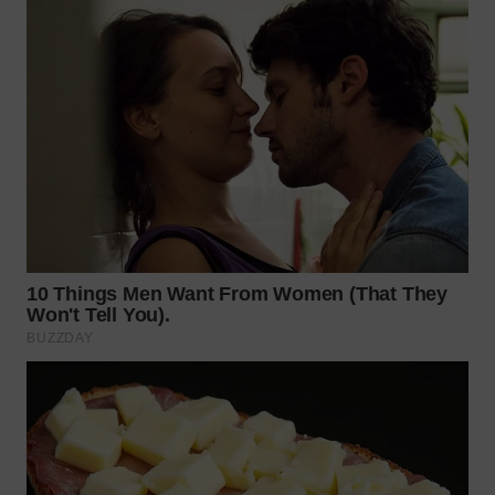
TAPANULI
TENGAH
WN DELI
SERDANG
WN
TEBING
TINGGI
WN
PAKPAK
WN
KARAWANG
WN
BEKASI