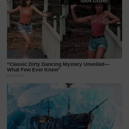
WN
PRIANGAN
TIMUR
WN
SEMARANG
WN
SOLO
WN
BOROBUDUR
WN
MADURA
WN
SURABAYA