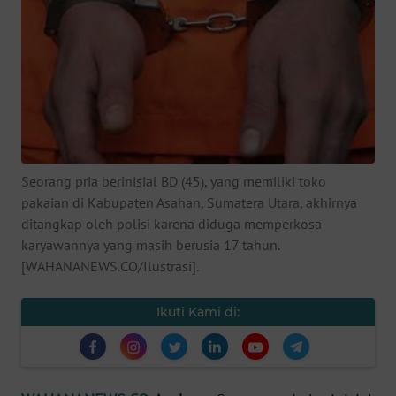
SAINS-TEKNO
KESEHATAN
INTERNASIONAL
SERBA-SERBI
Seorang pria berinisial BD (45), yang memiliki toko
pakaian di Kabupaten Asahan, Sumatera Utara, akhirnya
PENDIDIKAN
ditangkap oleh polisi karena diduga memperkosa
karyawannya yang masih berusia 17 tahun.
OLAHRAGA
[WAHANANEWS.CO/Ilustrasi].
OPINI
Ikuti Kami di:
EDITORIAL