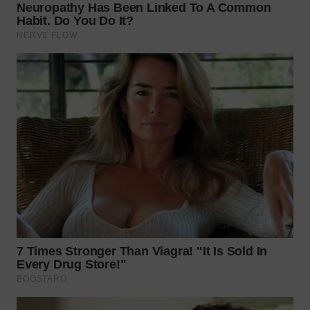
WN
TAPANULI
SELATAN
WN
TANJUNG
LESUNG
WN
KARO
WN
SIMALUNGUN
WN
LABUHANBATU
WN