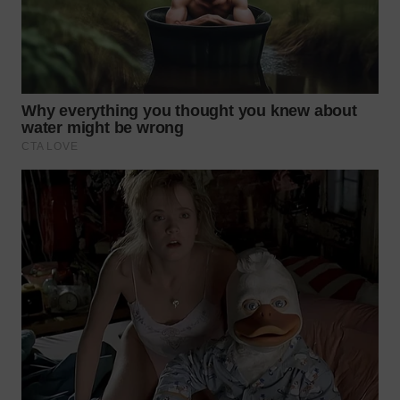
WN
NATUNA
WN
BINTAN
WN
MANDALIKA
WN
LIKUPANG
WN
LABUANBAJO
WN
BORNEO