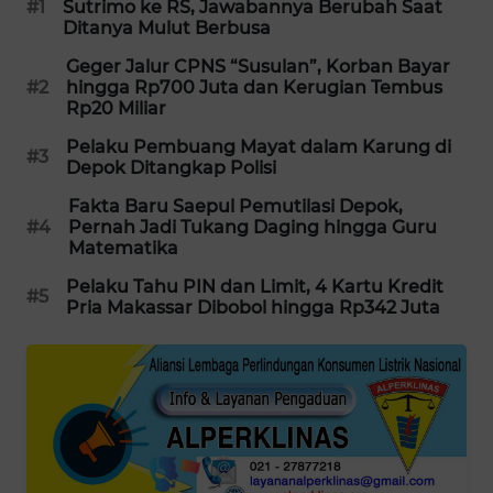
#1
Sutrimo ke RS, Jawabannya Berubah Saat
PORTAL
Ditanya Mulut Berbusa
KONSUMEN
Geger Jalur CPNS “Susulan”, Korban Bayar
#2
hingga Rp700 Juta dan Kerugian Tembus
FORWAMKI
Rp20 Miliar
Pelaku Pembuang Mayat dalam Karung di
#3
ALPERKLINAS
Depok Ditangkap Polisi
Fakta Baru Saepul Pemutilasi Depok,
FORJASIDA
#4
Pernah Jadi Tukang Daging hingga Guru
Matematika
TAMBANG
Pelaku Tahu PIN dan Limit, 4 Kartu Kredit
#5
NEWS
Pria Makassar Dibobol hingga Rp342 Juta
SITUNGIR
NEWS
SIDIKALANG
NEWS