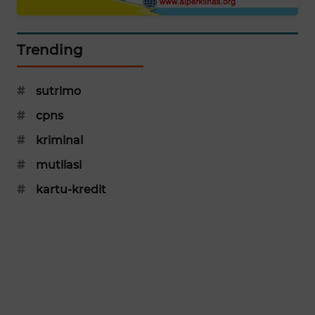
SIBARAGAS
NEWS
Trending
METRO
SIANTAR
#
sutrimo
NEWS
#
cpns
METRO
#
kriminal
MEDAN
#
mutilasi
NEWS
#
kartu-kredit
METRO
JAKARTA
NEWS
KRT
NEWS