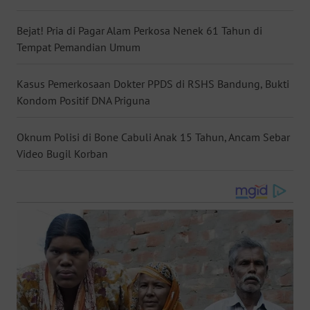
WN
Bejat! Pria di Pagar Alam Perkosa Nenek 61 Tahun di
NUSANTARA
Tempat Pemandian Umum
WN
Kasus Pemerkosaan Dokter PPDS di RSHS Bandung, Bukti
JOGJA
Kondom Positif DNA Priguna
WN
JATIM
Oknum Polisi di Bone Cabuli Anak 15 Tahun, Ancam Sebar
Video Bugil Korban
WN
BALI
WN
KALBAR
WN
KALTENG