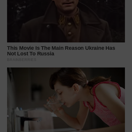
WN
BOGOR
WN
DEPOK
WN
TAPANULI
UTARA
WN
SAMOSIR
WN
PADANG
LAWAS