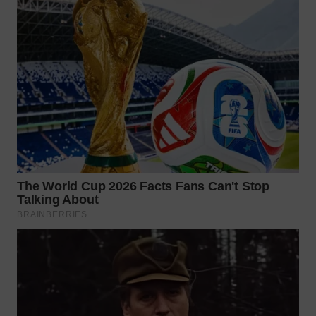
TAPANULI
TENGAH
WN DELI
SERDANG
WN
TEBING
TINGGI
WN
PAKPAK
WN
KARAWANG
WN
BEKASI