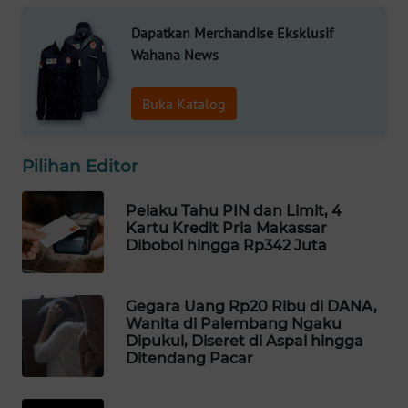
WAHANA
Dapatkan Merchandise Eksklusif
SPORT
Wahana News
WAHANA
Buka Katalog
UMKM
WAHANA
Pilihan Editor
SELEB
Pelaku Tahu PIN dan Limit, 4
WAHANA
Kartu Kredit Pria Makassar
PERSONA
Dibobol hingga Rp342 Juta
WAHANA
Gegara Uang Rp20 Ribu di DANA,
OTOMOTIF
Wanita di Palembang Ngaku
Dipukul, Diseret di Aspal hingga
Ditendang Pacar
WAHANA
HEALTH