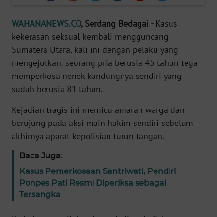
Informasi
WAHANANEWS.CO
, Serdang Bedagai -
Kasus
INDEKS
BERITA
kekerasan seksual kembali mengguncang
Sumatera Utara, kali ini dengan pelaku yang
KONTAK
mengejutkan: seorang pria berusia 45 tahun tega
KAMI
memperkosa nenek kandungnya sendiri yang
sudah berusia 81 tahun.
INFO
IKLAN
Kejadian tragis ini memicu amarah warga dan
berujung pada aksi main hakim sendiri sebelum
TENTANG
akhirnya aparat kepolisian turun tangan.
KAMI
Baca Juga:
PEDOMAN
Kasus Pemerkosaan Santriwati, Pendiri
MEDIA
Ponpes Pati Resmi Diperiksa sebagai
SIBER
Tersangka
REDAKSI