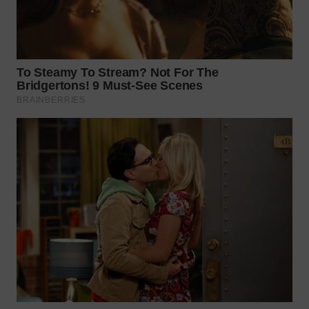
WN
MALUKU
WN
MALUT
WN
DAIRI
WN
DANAU
TOBA
WN
NIAS
WN
LANGKAT