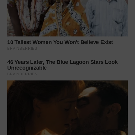
WN
KALTARA
WN
KALSEL
WN
KALTIM
WN
SULSEL
WN
GORONTALO
WN
SULUT