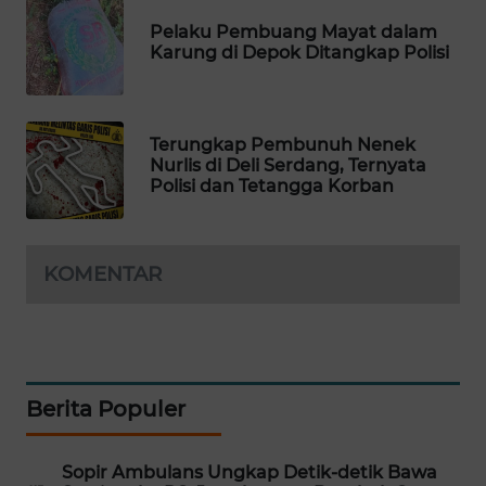
Pelaku Pembuang Mayat dalam
MAWAKA
Karung di Depok Ditangkap Polisi
ID
MARTABAT
NET
Terungkap Pembunuh Nenek
Nurlis di Deli Serdang, Ternyata
Polisi dan Tetangga Korban
PLN
WATCH
KOMENTAR
MKLI
LPKKI
LKKI
Berita Populer
KOPEKLIN
Sopir Ambulans Ungkap Detik-detik Bawa