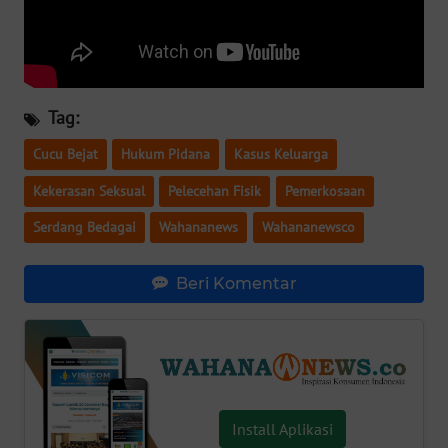
WN
SERAMBI
WN
Tag:
JAMBI
Cucu Bejat
Hukum Pidana
Kasus Keluarga
WN
Kekerasan Seksual
Pelecehan Fisik
Pemerkosaan
SULTRA
Serdang Bedagai
Wahananews
Wahananewsco
WN
NTB
Beri Komentar
WN
SULTENG
WN
SULBAR
Install Aplikasi