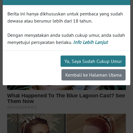
WN
INDRAMAYU
Berita ini hanya dikhususkan untuk pembaca yang sudah
dewasa atau berumur lebih dari 18 tahun.
WN
KUNINGAN
Dengan menyatakan anda sudah cukup umur, anda sudah
menyetujui persyaratan berlaku.
Info Lebih Lanjut
WN
MAJALENGKA
Ya, Saya Sudah Cukup Umur
WN
Kembali ke Halaman Utama
SUBANG
WN
SUKABUMI
WN
PURWAKARTA