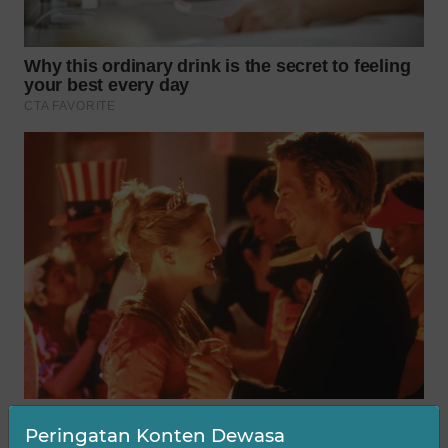
WN
SUMEDANG
WN
CIANJUR
WN
KEPULAUAN
SERIBU
WN
TANGERANG
WN
BINJAI
WN
CIREBON
Peringatan Konten Dewasa