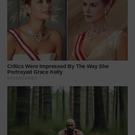
WN
PRIANGAN
TIMUR
WN
SEMARANG
WN
SOLO
WN
BOROBUDUR
WN
MADURA
WN
SURABAYA