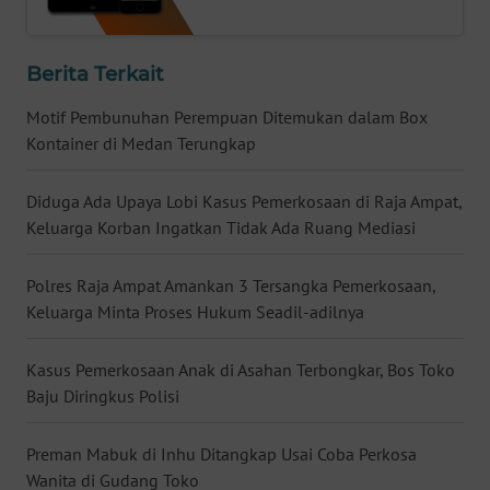
WN
BABEL
Berita Terkait
WN
Motif Pembunuhan Perempuan Ditemukan dalam Box
SUMBAR
Kontainer di Medan Terungkap
WN
Diduga Ada Upaya Lobi Kasus Pemerkosaan di Raja Ampat,
SUMSEL
Keluarga Korban Ingatkan Tidak Ada Ruang Mediasi
WN
Polres Raja Ampat Amankan 3 Tersangka Pemerkosaan,
BENGKULU
Keluarga Minta Proses Hukum Seadil-adilnya
WN
Kasus Pemerkosaan Anak di Asahan Terbongkar, Bos Toko
LAMPUNG
Baju Diringkus Polisi
WN
Preman Mabuk di Inhu Ditangkap Usai Coba Perkosa
JATENG
Wanita di Gudang Toko