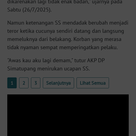
dikarenakan lagi tidak enak badan," ujarnya pada
WN
Sabtu (26/7/2025).
BANTEN
Namun ketenangan SS mendadak berubah menjadi
WN
teror ketika cucunya sendiri datang dan langsung
NTT
memeluknya dari belakang. Korban yang merasa
tidak nyaman sempat memperingatkan pelaku.
WN
KEPRI
"Awas kau aku lagi demam," tutur AKP DP
Simatupang menirukan ucapan SS.
WN
PAPUA
1
2
3
Selanjutnya
Lihat Semua
WN
PAPUA
BARAT
WN
RIAU