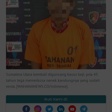
SAINS-TEKNO
KESEHATAN
INTERNASIONAL
SERBA-SERBI
PENDIDIKAN
OLAHRAGA
Sumatera Utara kembali diguncang kasus keji: pria 45
tahun tega memerkosa nenek kandungnya yang sudah
renta. [WAHANANEWS.CO/Istimewa].
OPINI
Ikuti Kami di:
EDITORIAL