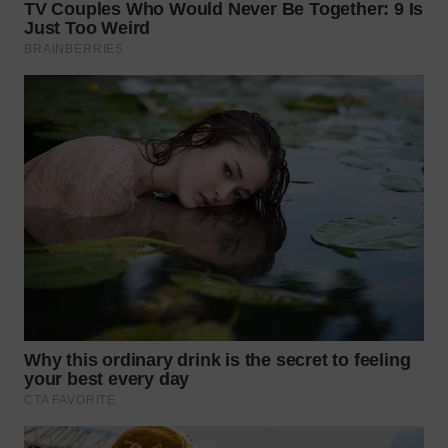
WN
TAPANULI
SELATAN
WN
TANJUNG
LESUNG
WN
KARO
WN
SIMALUNGUN
WN
LABUHANBATU
WN