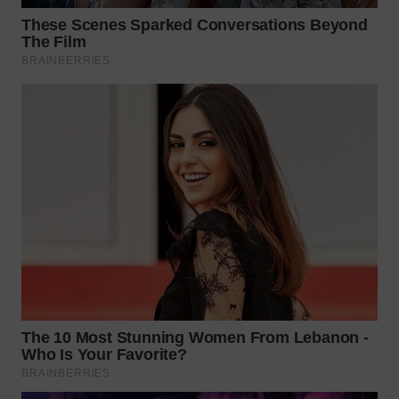
Wahana
Media
Group
WAHANA
NEWS
WAHANA
TANI
WAHANA
ADVOKAT
WAHANA
INFRASTRUKTUR
WAHANA
KONSUMEN