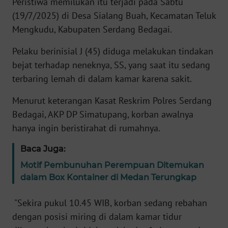
Peristiwa memilukan itu terjadi pada Sabtu
(19/7/2025) di Desa Sialang Buah, Kecamatan Teluk
KARIR
Mengkudu, Kabupaten Serdang Bedagai.
Pelaku berinisial J (45) diduga melakukan tindakan
DISCLAIMER
bejat terhadap neneknya, SS, yang saat itu sedang
Wahana
terbaring lemah di dalam kamar karena sakit.
News
Regional
Menurut keterangan Kasat Reskrim Polres Serdang
Bedagai, AKP DP Simatupang, korban awalnya
WN
hanya ingin beristirahat di rumahnya.
SUMUT
Baca Juga:
WN
Motif Pembunuhan Perempuan Ditemukan
JAKARTA
dalam Box Kontainer di Medan Terungkap
WN
"Sekira pukul 10.45 WIB, korban sedang rebahan
JABAR
dengan posisi miring di dalam kamar tidur