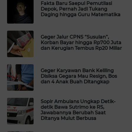
Fakta Baru Saepul Pemutilasi
WAHANA
Depok, Pernah Jadi Tukang
DESA
Daging hingga Guru Matematika
WISATA
LAPAK
Geger Jalur CPNS “Susulan”,
WAHANA
Korban Bayar hingga Rp700 Juta
dan Kerugian Tembus Rp20 Miliar
Wahana
Network
Geger Karyawan Bank Keliling
Disiksa Gegara Mau Resign, Bos
KONSUMEN
dan 4 Anak Buah Ditangkap
LISTRIK
MASYARAKAT
Sopir Ambulans Ungkap Detik-
KELISTRIKAN
detik Bawa Sutrimo ke RS,
Jawabannya Berubah Saat
Ditanya Mulut Berbusa
WALINKI
ID