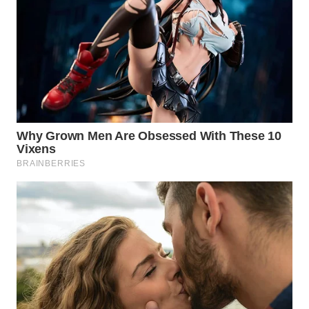
WN
PRIANGAN
TIMUR
WN
SEMARANG
WN
SOLO
WN
BOROBUDUR
WN
MADURA
WN
SURABAYA