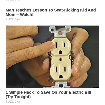
WN
SUMEDANG
WN
CIANJUR
WN
KEPULAUAN
SERIBU
WN
TANGERANG
WN
BINJAI
WN
CIREBON