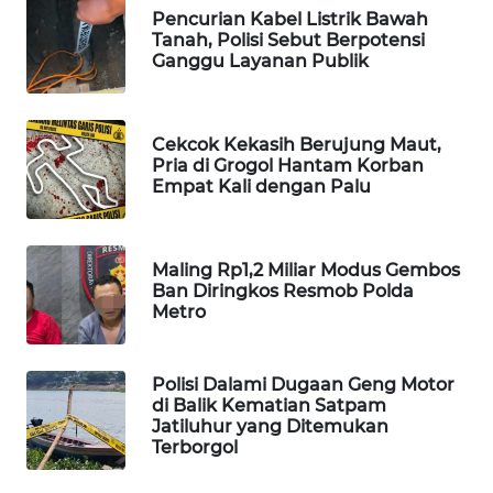
Pencurian Kabel Listrik Bawah
WAHANA
Tanah, Polisi Sebut Berpotensi
SPORT
Ganggu Layanan Publik
WAHANA
UMKM
Cekcok Kekasih Berujung Maut,
Pria di Grogol Hantam Korban
Empat Kali dengan Palu
WAHANA
SELEB
Maling Rp1,2 Miliar Modus Gembos
WAHANA
Ban Diringkos Resmob Polda
PERSONA
Metro
WAHANA
OTOMOTIF
Polisi Dalami Dugaan Geng Motor
di Balik Kematian Satpam
Jatiluhur yang Ditemukan
WAHANA
Terborgol
HEALTH