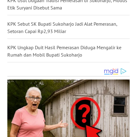
KPK Usut Dugaan Tradisi Pemerasan di Sukoharjo, Modus
Etik Suryani Disebut Sama
WN
NUSANTARA
KPK Sebut SK Bupati Sukoharjo Jadi Alat Pemerasan,
WN
Setoran Capai Rp2,93 Miliar
JOGJA
KPK Ungkap Duit Hasil Pemerasan Diduga Mengalir ke
WN
Rumah dan Mobil Bupati Sukoharjo
JATIM
WN
BALI
WN
KALBAR
WN
KALTENG