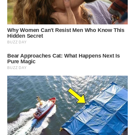
WN
NATUNA
WN
BINTAN
WN
MANDALIKA
WN
LIKUPANG
WN
LABUANBAJO
WN
BORNEO