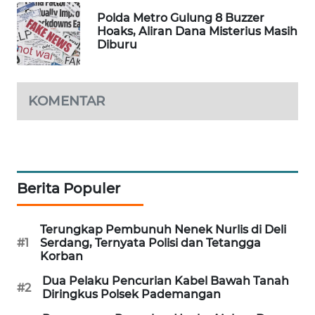
WAHANA
Polda Metro Gulung 8 Buzzer
DESA
Hoaks, Aliran Dana Misterius Masih
Diburu
WISATA
LAPAK
WAHANA
KOMENTAR
Wahana
Network
KONSUMEN
Berita Populer
LISTRIK
Terungkap Pembunuh Nenek Nurlis di Deli
MASYARAKAT
#1
Serdang, Ternyata Polisi dan Tetangga
KELISTRIKAN
Korban
Dua Pelaku Pencurian Kabel Bawah Tanah
WALINKI
#2
Diringkus Polsek Pademangan
ID