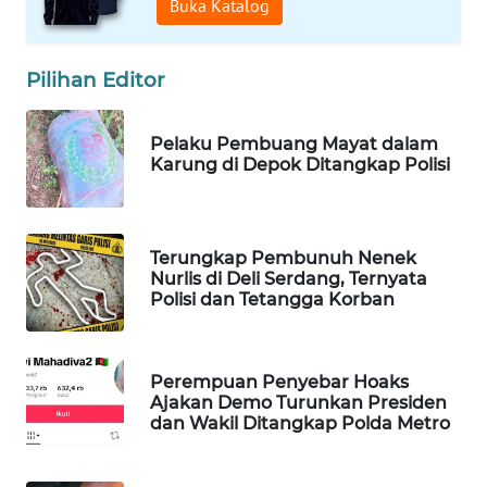
Buka Katalog
WAHANA
LISTRIK
Pilihan Editor
WAHANA
TRAVEL
Pelaku Pembuang Mayat dalam
Karung di Depok Ditangkap Polisi
WAHANA
TV
Terungkap Pembunuh Nenek
WAHANANEWS
Nurlis di Deli Serdang, Ternyata
ID
Polisi dan Tetangga Korban
WAHANANEWS
CO ID
Perempuan Penyebar Hoaks
Ajakan Demo Turunkan Presiden
dan Wakil Ditangkap Polda Metro
WAHANANEWS
NET