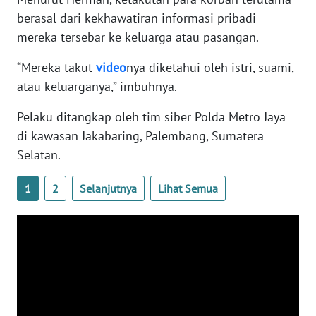
WN
berasal dari kekhawatiran informasi pribadi
BANTEN
mereka tersebar ke keluarga atau pasangan.
WN
“Mereka takut
video
nya diketahui oleh istri, suami,
NTT
atau keluarganya,” imbuhnya.
Pelaku ditangkap oleh tim siber Polda Metro Jaya
WN
KEPRI
di kawasan Jakabaring, Palembang, Sumatera
Selatan.
WN
PAPUA
1
2
Selanjutnya
Lihat Semua
WN
PAPUA
BARAT
WN
RIAU