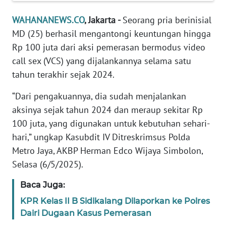
Informasi
WAHANANEWS.CO
, Jakarta -
Seorang pria berinisial
INDEKS
MD (25) berhasil mengantongi keuntungan hingga
BERITA
Rp 100 juta dari aksi pemerasan bermodus video
call sex (VCS) yang dijalankannya selama satu
KONTAK
tahun terakhir sejak 2024.
KAMI
“Dari pengakuannya, dia sudah menjalankan
INFO
aksinya sejak tahun 2024 dan meraup sekitar Rp
IKLAN
100 juta, yang digunakan untuk kebutuhan sehari-
hari,” ungkap Kasubdit IV Ditreskrimsus Polda
TENTANG
KAMI
Metro Jaya, AKBP Herman Edco Wijaya Simbolon,
Selasa (6/5/2025).
PEDOMAN
Baca Juga:
MEDIA
SIBER
KPR Kelas II B Sidikalang Dilaporkan ke Polres
Dairi Dugaan Kasus Pemerasan
REDAKSI