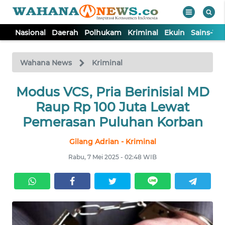
Nasional
Daerah
Polhukam
Kriminal
Ekuin
Sains-Te
WAHANA
Tutup
TV
Wahana News
Kriminal
NASIONAL
Modus VCS, Pria Berinisial MD
Raup Rp 100 Juta Lewat
DAERAH
Pemerasan Puluhan Korban
Gilang Adrian - Kriminal
POLHUKAM
Rabu, 7 Mei 2025 - 02:48 WIB
KRIMINAL
EKUIN