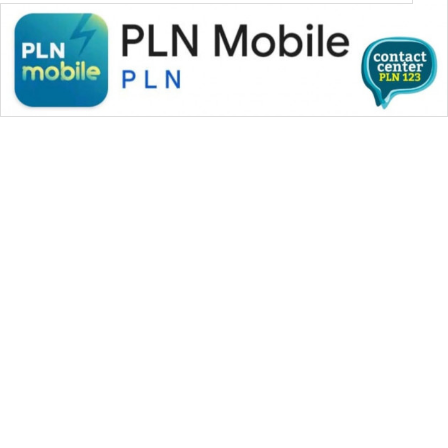
WAHANA MEDIA GROUP
|
|
|
WAHANA NEWS co
WAHANA TANI
WAHANA ADVOKAT
|
|
WAHANA INFRASTRUKTUR
WAHANA KONSUMEN
|
|
|
WAHANA LISTRIK
WAHANA TRAVEL
WAHANA TV