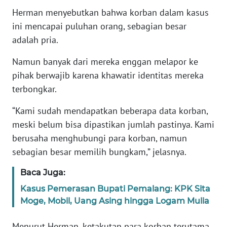
Herman menyebutkan bahwa korban dalam kasus
KARIR
ini mencapai puluhan orang, sebagian besar
adalah pria.
DISCLAIMER
Namun banyak dari mereka enggan melapor ke
pihak berwajib karena khawatir identitas mereka
Wahana
News
terbongkar.
Regional
“Kami sudah mendapatkan beberapa data korban,
WN
meski belum bisa dipastikan jumlah pastinya. Kami
SUMUT
berusaha menghubungi para korban, namun
sebagian besar memilih bungkam,” jelasnya.
WN
JAKARTA
Baca Juga:
Kasus Pemerasan Bupati Pemalang: KPK Sita
WN
Moge, Mobil, Uang Asing hingga Logam Mulia
JABAR
Menurut Herman, ketakutan para korban terutama