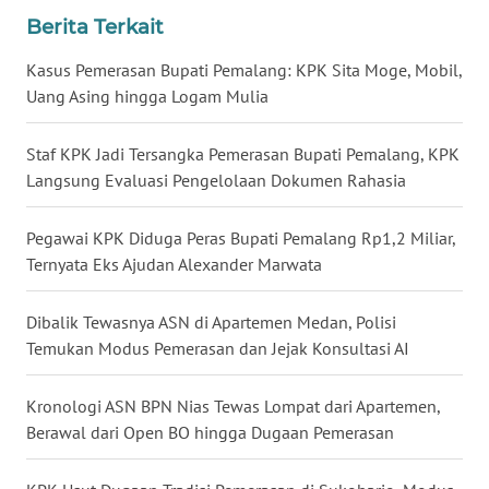
Berita Terkait
WN
BABEL
Kasus Pemerasan Bupati Pemalang: KPK Sita Moge, Mobil,
Uang Asing hingga Logam Mulia
WN
SUMBAR
Staf KPK Jadi Tersangka Pemerasan Bupati Pemalang, KPK
Langsung Evaluasi Pengelolaan Dokumen Rahasia
WN
SUMSEL
Pegawai KPK Diduga Peras Bupati Pemalang Rp1,2 Miliar,
Ternyata Eks Ajudan Alexander Marwata
WN
BENGKULU
Dibalik Tewasnya ASN di Apartemen Medan, Polisi
Temukan Modus Pemerasan dan Jejak Konsultasi AI
WN
LAMPUNG
Kronologi ASN BPN Nias Tewas Lompat dari Apartemen,
Berawal dari Open BO hingga Dugaan Pemerasan
WN
JATENG