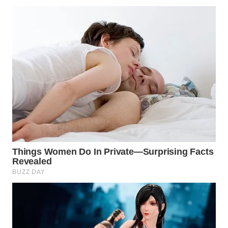
WN
INDRAMAYU
WN
KUNINGAN
WN
MAJALENGKA
WN
SUBANG
WN
SUKABUMI
WN
PURWAKARTA