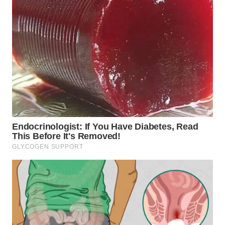
WN
TAPANULI
SELATAN
WN
TANJUNG
LESUNG
WN
KARO
WN
SIMALUNGUN
WN
LABUHANBATU
WN