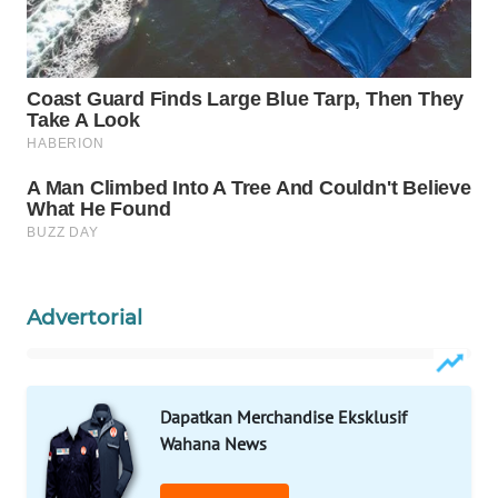
Wahana
Media
Group
WAHANA
NEWS
WAHANA
TANI
WAHANA
ADVOKAT
Advertorial
WAHANA
INFRASTRUKTUR
Dapatkan Merchandise Eksklusif
Wahana News
WAHANA
KONSUMEN