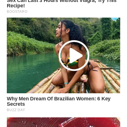
WN
MALUKU
WN
MALUT
WN
DAIRI
WN
DANAU
TOBA
WN
NIAS
WN
LANGKAT