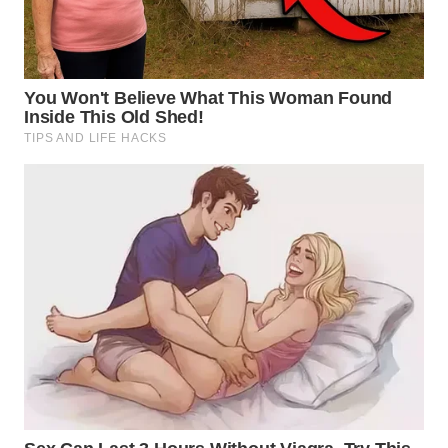
WN
KALTARA
WN
KALSEL
WN
KALTIM
WN
SULSEL
WN
GORONTALO
WN
SULUT