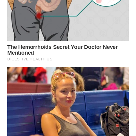
TAPANULI
TENGAH
WN DELI
SERDANG
WN
TEBING
TINGGI
WN
PAKPAK
WN
KARAWANG
WN
BEKASI