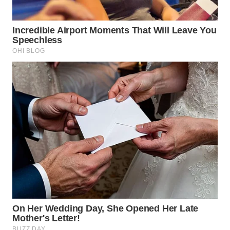
WN
BOGOR
WN
DEPOK
WN
TAPANULI
UTARA
WN
SAMOSIR
WN
PADANG
LAWAS