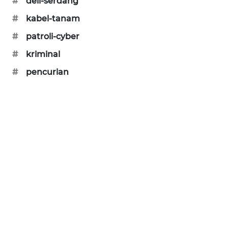
#
deli-serdang
PORTAL
#
kabel-tanam
KONSUMEN
#
patroli-cyber
FORWAMKI
#
kriminal
#
pencurian
ALPERKLINAS
FORJASIDA
TAMBANG
NEWS
SITUNGIR
NEWS
SIDIKALANG
NEWS