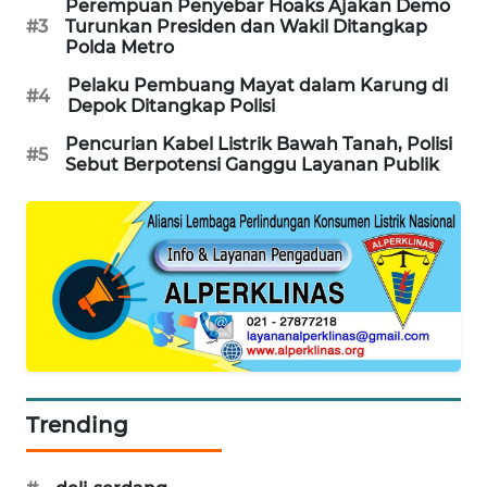
Perempuan Penyebar Hoaks Ajakan Demo
#3
Turunkan Presiden dan Wakil Ditangkap
MAWAKA
Polda Metro
ID
Pelaku Pembuang Mayat dalam Karung di
#4
Depok Ditangkap Polisi
MARTABAT
NET
Pencurian Kabel Listrik Bawah Tanah, Polisi
#5
Sebut Berpotensi Ganggu Layanan Publik
PLN
WATCH
MKLI
LPKKI
LKKI
Trending
KOPEKLIN