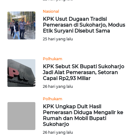
Nasional
KARIR
KPK Usut Dugaan Tradisi
Pemerasan di Sukoharjo, Modus
Etik Suryani Disebut Sama
DISCLAIMER
25 hari yang lalu
Wahana
News
Regional
Polhukam
KPK Sebut SK Bupati Sukoharjo
Jadi Alat Pemerasan, Setoran
WN
Capai Rp2,93 Miliar
SUMUT
26 hari yang lalu
WN
Polhukam
JAKARTA
KPK Ungkap Duit Hasil
Pemerasan Diduga Mengalir ke
Rumah dan Mobil Bupati
WN
Sukoharjo
JABAR
26 hari yang lalu