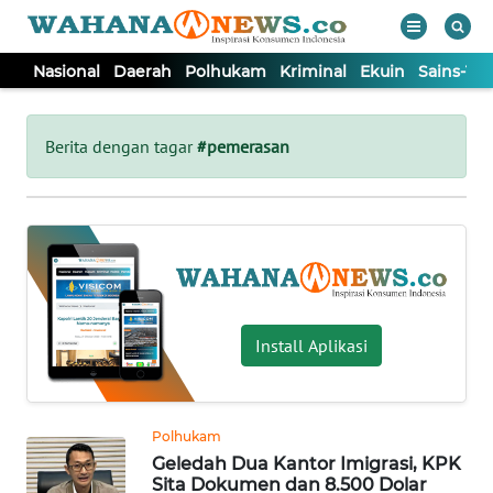
Nasional
Daerah
Polhukam
Kriminal
Ekuin
Sains-Te
WAHANA
Tutup
TV
Berita dengan tagar
#pemerasan
NASIONAL
DAERAH
POLHUKAM
Install Aplikasi
KRIMINAL
Polhukam
EKUIN
Geledah Dua Kantor Imigrasi, KPK
Sita Dokumen dan 8.500 Dolar