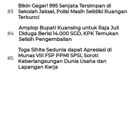
Bikin Geger! 995 Senjata Tersimpan di
WN
#3
Sekolah Jaksel, Polisi Masih Selidiki Ruangan
KALTARA
Terkunci
Amplop Bupati Kuansing untuk Raja Juli
WN
#4
Diduga Berisi 14.000 SGD, KPK Temukan
KALSEL
Selisih Pengembalian
Toga Sihite Sedunia dapat Apresiasi di
WN
Munas VIII FSP PPMI SPSI, Soroti
KALTIM
#5
Keberlangsungan Dunia Usaha dan
Lapangan Kerja
WN
SULSEL
WN
GORONTALO
WN
SULUT