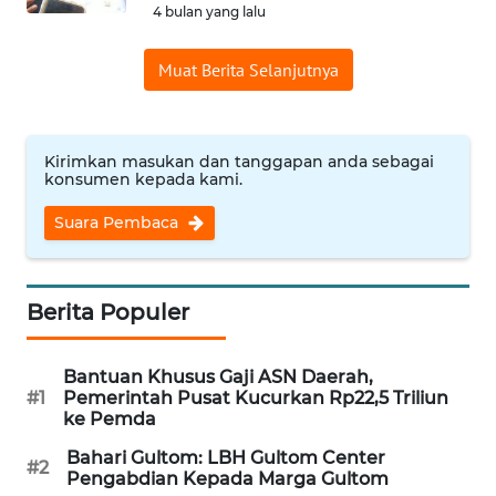
4 bulan yang lalu
WN
NUSANTARA
Muat Berita Selanjutnya
WN
JOGJA
Kirimkan masukan dan tanggapan anda sebagai
konsumen kepada kami.
WN
JATIM
Suara Pembaca
WN
BALI
Berita Populer
WN
Bantuan Khusus Gaji ASN Daerah,
KALBAR
#1
Pemerintah Pusat Kucurkan Rp22,5 Triliun
ke Pemda
WN
Bahari Gultom: LBH Gultom Center
KALTENG
#2
Pengabdian Kepada Marga Gultom