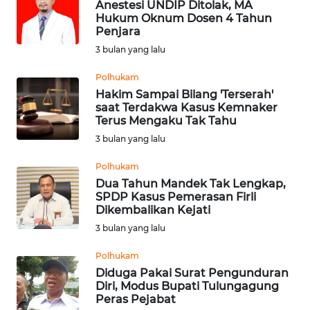
Anestesi UNDIP Ditolak, MA
Hukum Oknum Dosen 4 Tahun
WN
Penjara
BABEL
3 bulan yang lalu
WN
Polhukam
SUMBAR
Hakim Sampai Bilang 'Terserah'
saat Terdakwa Kasus Kemnaker
Terus Mengaku Tak Tahu
WN
SUMSEL
3 bulan yang lalu
Polhukam
WN
Dua Tahun Mandek Tak Lengkap,
BENGKULU
SPDP Kasus Pemerasan Firli
Dikembalikan Kejati
WN
3 bulan yang lalu
LAMPUNG
Polhukam
Diduga Pakai Surat Pengunduran
WN
Diri, Modus Bupati Tulungagung
JATENG
Peras Pejabat