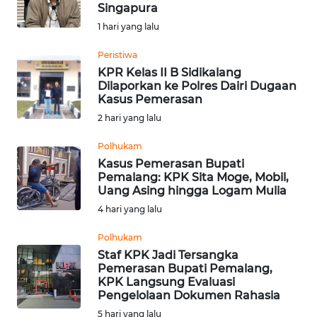
SAINS-TEKNO
Singapura
1 hari yang lalu
KESEHATAN
Peristiwa
KPR Kelas II B Sidikalang
Dilaporkan ke Polres Dairi Dugaan
INTERNASIONAL
Kasus Pemerasan
2 hari yang lalu
SERBA-SERBI
Polhukam
Kasus Pemerasan Bupati
PENDIDIKAN
Pemalang: KPK Sita Moge, Mobil,
Uang Asing hingga Logam Mulia
OLAHRAGA
4 hari yang lalu
Polhukam
OPINI
Staf KPK Jadi Tersangka
Pemerasan Bupati Pemalang,
KPK Langsung Evaluasi
EDITORIAL
Pengelolaan Dokumen Rahasia
5 hari yang lalu