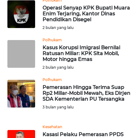
Polhukam
Operasi Senyap KPK Bupati Muara
WN
Enim Terjaring, Kantor Dinas
SERAMBI
Pendidikan Disegel
2 bulan yang lalu
WN
JAMBI
Polhukam
Kasus Korupsi Imigrasi Bernilai
Ratusan Miliar: KPK Sita Mobil,
WN
Motor hingga Emas
SULTRA
2 bulan yang lalu
WN
Polhukam
NTB
Pemerasan Hingga Terima Suap
Rp2 Miliar-Mobil Mewah, Eks Dirjen
SDA Kementerian PU Tersangka
WN
3 bulan yang lalu
SULTENG
WN
Kesehatan
SULBAR
Kasasi Pelaku Pemerasan PPDS