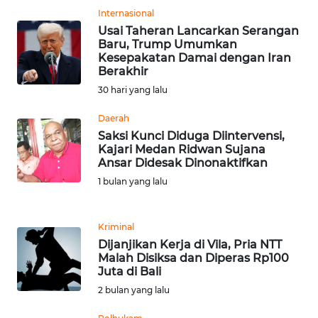
WN
Internasional
BANTEN
Usai Taheran Lancarkan Serangan
Baru, Trump Umumkan
Kesepakatan Damai dengan Iran
WN
Berakhir
NTT
30 hari yang lalu
WN
Daerah
KEPRI
Saksi Kunci Diduga Diintervensi,
Kajari Medan Ridwan Sujana
Ansar Didesak Dinonaktifkan
WN
1 bulan yang lalu
PAPUA
WN
Kriminal
PAPUA
Dijanjikan Kerja di Vila, Pria NTT
BARAT
Malah Disiksa dan Diperas Rp100
Juta di Bali
WN
2 bulan yang lalu
RIAU