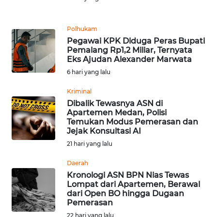
Informasi
INDEKS
Polhukam
BERITA
Pegawai KPK Diduga Peras Bupati
Pemalang Rp1,2 Miliar, Ternyata
Eks Ajudan Alexander Marwata
KONTAK
KAMI
6 hari yang lalu
Kriminal
INFO
Dibalik Tewasnya ASN di
IKLAN
Apartemen Medan, Polisi
Temukan Modus Pemerasan dan
Jejak Konsultasi AI
TENTANG
KAMI
21 hari yang lalu
Daerah
PEDOMAN
Kronologi ASN BPN Nias Tewas
MEDIA
Lompat dari Apartemen, Berawal
SIBER
dari Open BO hingga Dugaan
Pemerasan
REDAKSI
22 hari yang lalu