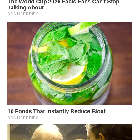
WN
BOGOR
WN
DEPOK
WN
TAPANULI
UTARA
WN
SAMOSIR
WN
PADANG
LAWAS