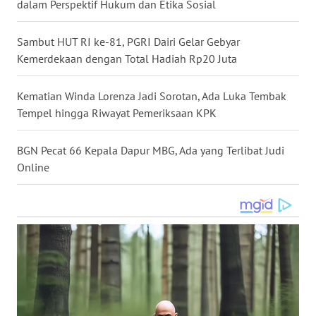
dalam Perspektif Hukum dan Etika Sosial
WN
SERAMBI
Sambut HUT RI ke-81, PGRI Dairi Gelar Gebyar
Kemerdekaan dengan Total Hadiah Rp20 Juta
WN
JAMBI
Kematian Winda Lorenza Jadi Sorotan, Ada Luka Tembak
Tempel hingga Riwayat Pemeriksaan KPK
WN
SULTRA
BGN Pecat 66 Kepala Dapur MBG, Ada yang Terlibat Judi
Online
WN
NTB
WN
SULTENG
WN
SULBAR