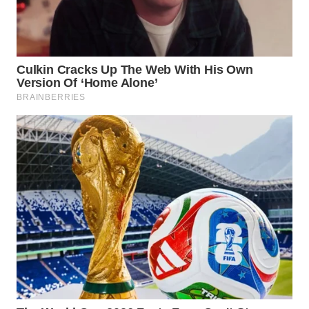
TAPANULI
TENGAH
WN DELI
SERDANG
WN
TEBING
TINGGI
WN
PAKPAK
WN
KARAWANG
WN
BEKASI