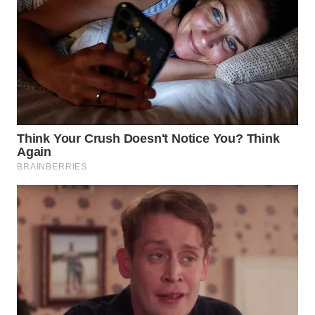
WN
TAPANULI
SELATAN
WN
TANJUNG
LESUNG
WN
KARO
WN
SIMALUNGUN
WN
LABUHANBATU
WN