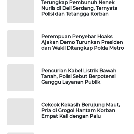
Terungkap Pembunuh Nenek
Nurlis di Deli Serdang, Ternyata
WAHANA
Polisi dan Tetangga Korban
LISTRIK
WAHANA
Perempuan Penyebar Hoaks
TRAVEL
Ajakan Demo Turunkan Presiden
dan Wakil Ditangkap Polda Metro
WAHANA
TV
Pencurian Kabel Listrik Bawah
WAHANANEWS
Tanah, Polisi Sebut Berpotensi
ID
Ganggu Layanan Publik
WAHANANEWS
CO ID
Cekcok Kekasih Berujung Maut,
Pria di Grogol Hantam Korban
Empat Kali dengan Palu
WAHANANEWS
NET