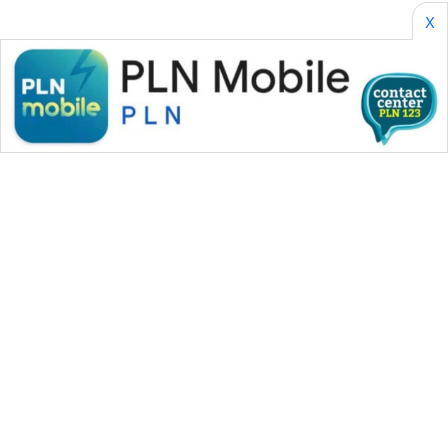
SONYA
X
ASA
NEWS
WAHANA MEDIA GROUP
|
|
|
WAHANA NEWS co
WAHANA TANI
WAHANA ADVOKAT
|
|
WAHANA INFRASTRUKTUR
WAHANA KONSUMEN