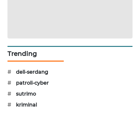
MAWAKA
ID
MARTABAT
NET
Trending
PLN
WATCH
#
deli-serdang
MKLI
#
patroli-cyber
#
sutrimo
LPKKI
#
kriminal
LKKI
KOPEKLIN