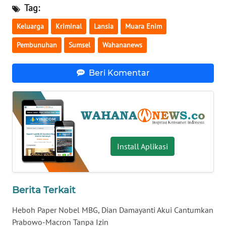
Tag:
KARIR
Keluarga
Kriminal
Lansia
Muara Enim
Pembunuhan
Sumsel
Wahananews
DISCLAIMER
Beri Komentar
Wahana
News
Regional
WN
SUMUT
Install Aplikasi
WN
JAKARTA
Berita Terkait
WN
JABAR
Heboh Paper Nobel MBG, Dian Damayanti Akui Cantumkan
Prabowo-Macron Tanpa Izin