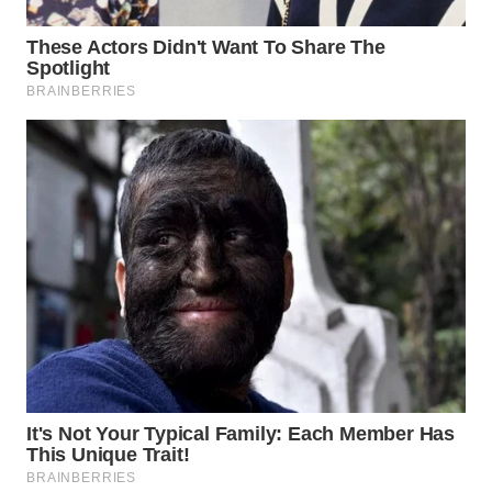
WN
PRIANGAN
TIMUR
WN
SEMARANG
WN
SOLO
WN
BOROBUDUR
WN
MADURA
WN
SURABAYA