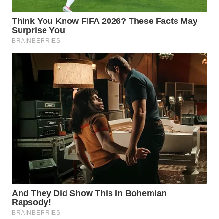
WN
KALTARA
WN
KALSEL
WN
KALTIM
WN
SULSEL
WN
GORONTALO
WN
SULUT