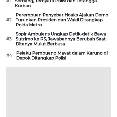
#1
Serdang, Ternyata Polisi dan Tetangga
WAHANA
Korban
DESA
Perempuan Penyebar Hoaks Ajakan Demo
WISATA
#2
Turunkan Presiden dan Wakil Ditangkap
Polda Metro
LAPAK
Sopir Ambulans Ungkap Detik-detik Bawa
WAHANA
#3
Sutrimo ke RS, Jawabannya Berubah Saat
Ditanya Mulut Berbusa
Wahana
Pelaku Pembuang Mayat dalam Karung di
Network
#4
Depok Ditangkap Polisi
KONSUMEN
LISTRIK
MASYARAKAT
KELISTRIKAN
WALINKI
ID