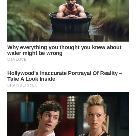
WN
BABEL
WN
SUMBAR
WN
SUMSEL
WN
BENGKULU
WN
LAMPUNG
WN
JATENG