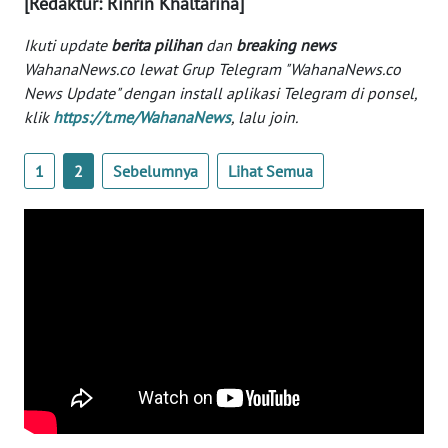
[Redaktur: Rinrin Khaltarina]
Informasi
Ikuti update
berita pilihan
dan
breaking news
INDEKS
WahanaNews.co lewat Grup Telegram "WahanaNews.co
BERITA
News Update" dengan install aplikasi Telegram di ponsel,
klik
https://t.me/WahanaNews
, lalu join.
KONTAK
KAMI
1
2
Sebelumnya
Lihat Semua
INFO
IKLAN
TENTANG
KAMI
PEDOMAN
MEDIA
SIBER
REDAKSI