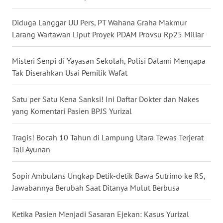
WN
BANTEN
Diduga Langgar UU Pers, PT Wahana Graha Makmur
Larang Wartawan Liput Proyek PDAM Provsu Rp25 Miliar
WN
NTT
Misteri Senpi di Yayasan Sekolah, Polisi Dalami Mengapa
Tak Diserahkan Usai Pemilik Wafat
WN
KEPRI
Satu per Satu Kena Sanksi! Ini Daftar Dokter dan Nakes
yang Komentari Pasien BPJS Yurizal
WN
PAPUA
Tragis! Bocah 10 Tahun di Lampung Utara Tewas Terjerat
Tali Ayunan
WN
PAPUA
Sopir Ambulans Ungkap Detik-detik Bawa Sutrimo ke RS,
BARAT
Jawabannya Berubah Saat Ditanya Mulut Berbusa
WN
RIAU
Ketika Pasien Menjadi Sasaran Ejekan: Kasus Yurizal