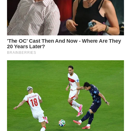
WN
NUSANTARA
WN
JOGJA
WN
JATIM
WN
BALI
WN
KALBAR
WN
KALTENG