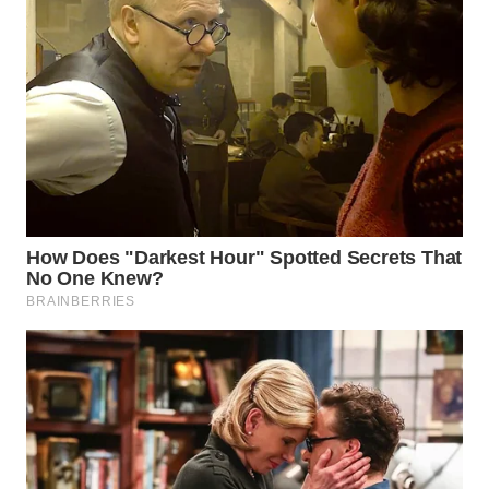
WN
SUMEDANG
WN
CIANJUR
WN
KEPULAUAN
SERIBU
WN
TANGERANG
WN
BINJAI
WN
CIREBON