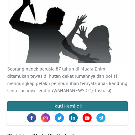
SAINS-TEKNO
KESEHATAN
INTERNASIONAL
SERBA-SERBI
Seorang nenek berusia 87 tahun di Muara Enim
PENDIDIKAN
ditemukan tewas di hutan dekat rumahnya dan polisi
mengungkap pelaku pembunuhan ternyata anak kandung
OLAHRAGA
serta cucunya sendiri. (WAHANANEWS.CO/Ilustrasi)
OPINI
Ikuti Kami di:
EDITORIAL