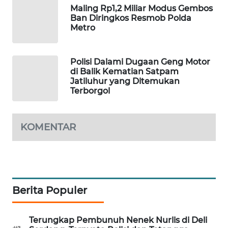
Maling Rp1,2 Miliar Modus Gembos
WAHANA
Ban Diringkos Resmob Polda
SPORT
Metro
WAHANA
UMKM
Polisi Dalami Dugaan Geng Motor
di Balik Kematian Satpam
Jatiluhur yang Ditemukan
WAHANA
Terborgol
SELEB
KOMENTAR
WAHANA
PERSONA
WAHANA
OTOMOTIF
Berita Populer
WAHANA
HEALTH
Terungkap Pembunuh Nenek Nurlis di Deli