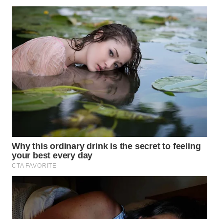
WN
MALUKU
WN
MALUT
WN
DAIRI
WN
DANAU
TOBA
WN
NIAS
WN
LANGKAT