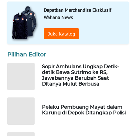
Wahana
Dapatkan Merchandise Eksklusif
Media
Wahana News
Group
WAHANA
Buka Katalog
NEWS
Pilihan Editor
WAHANA
TANI
Sopir Ambulans Ungkap Detik-
detik Bawa Sutrimo ke RS,
WAHANA
Jawabannya Berubah Saat
Ditanya Mulut Berbusa
ADVOKAT
WAHANA
INFRASTRUKTUR
Pelaku Pembuang Mayat dalam
Karung di Depok Ditangkap Polisi
WAHANA
KONSUMEN