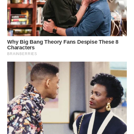
WN
INDRAMAYU
WN
KUNINGAN
WN
MAJALENGKA
WN
SUBANG
WN
SUKABUMI
WN
PURWAKARTA