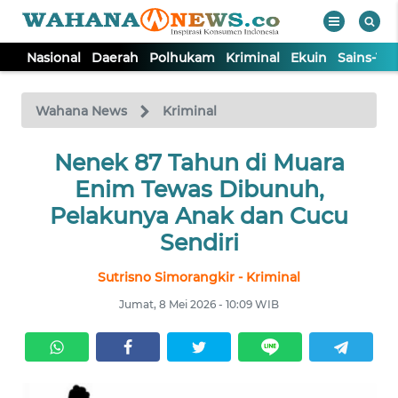
Nasional
Daerah
Polhukam
Kriminal
Ekuin
Sains-Te
WAHANA
Tutup
TV
Wahana News
Kriminal
NASIONAL
Nenek 87 Tahun di Muara
Enim Tewas Dibunuh,
DAERAH
Pelakunya Anak dan Cucu
Sendiri
POLHUKAM
Sutrisno Simorangkir - Kriminal
Jumat, 8 Mei 2026 - 10:09 WIB
KRIMINAL
EKUIN