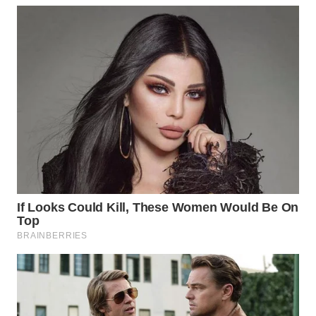
WN
BOGOR
WN
DEPOK
WN
TAPANULI
UTARA
WN
SAMOSIR
WN
PADANG
LAWAS