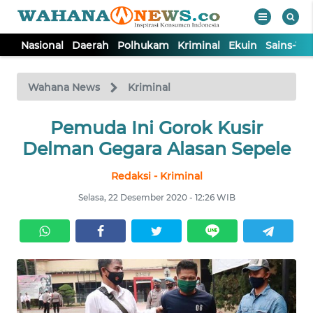
Nasional
Daerah
Polhukam
Kriminal
Ekuin
Sains-Te
WAHANA
Tutup
TV
Wahana News
Kriminal
NASIONAL
Pemuda Ini Gorok Kusir
Delman Gegara Alasan Sepele
DAERAH
Redaksi - Kriminal
Selasa, 22 Desember 2020 - 12:26 WIB
POLHUKAM
KRIMINAL
EKUIN