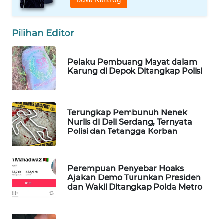
WAHANA
LISTRIK
Pilihan Editor
WAHANA
TRAVEL
Pelaku Pembuang Mayat dalam
Karung di Depok Ditangkap Polisi
WAHANA
TV
Terungkap Pembunuh Nenek
Nurlis di Deli Serdang, Ternyata
WAHANANEWS
Polisi dan Tetangga Korban
ID
WAHANANEWS
Perempuan Penyebar Hoaks
CO ID
Ajakan Demo Turunkan Presiden
dan Wakil Ditangkap Polda Metro
WAHANANEWS
NET