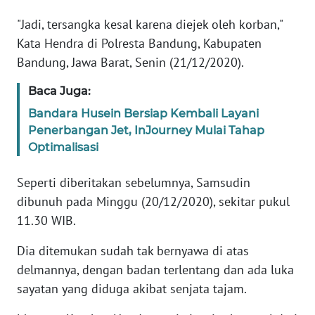
"Jadi, tersangka kesal karena diejek oleh korban,"
KARIR
Kata Hendra di Polresta Bandung, Kabupaten
Bandung, Jawa Barat, Senin (21/12/2020).
DISCLAIMER
Baca Juga:
Wahana
Bandara Husein Bersiap Kembali Layani
News
Penerbangan Jet, InJourney Mulai Tahap
Regional
Optimalisasi
WN
Seperti diberitakan sebelumnya, Samsudin
SUMUT
dibunuh pada Minggu (20/12/2020), sekitar pukul
11.30 WIB.
WN
JAKARTA
Dia ditemukan sudah tak bernyawa di atas
delmannya, dengan badan terlentang dan ada luka
WN
sayatan yang diduga akibat senjata tajam.
JABAR