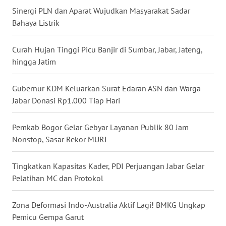
Sinergi PLN dan Aparat Wujudkan Masyarakat Sadar
WN
Bahaya Listrik
BABEL
Curah Hujan Tinggi Picu Banjir di Sumbar, Jabar, Jateng,
WN
hingga Jatim
SUMBAR
Gubernur KDM Keluarkan Surat Edaran ASN dan Warga
WN
SUMSEL
Jabar Donasi Rp1.000 Tiap Hari
WN
Pemkab Bogor Gelar Gebyar Layanan Publik 80 Jam
BENGKULU
Nonstop, Sasar Rekor MURI
WN
Tingkatkan Kapasitas Kader, PDI Perjuangan Jabar Gelar
LAMPUNG
Pelatihan MC dan Protokol
WN
Zona Deformasi Indo-Australia Aktif Lagi! BMKG Ungkap
JATENG
Pemicu Gempa Garut