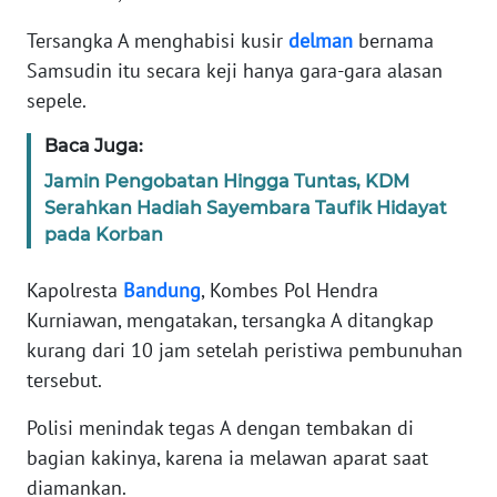
Informasi
Tersangka A menghabisi kusir
delman
bernama
INDEKS
Samsudin itu secara keji hanya gara-gara alasan
BERITA
sepele.
KONTAK
Baca Juga:
KAMI
Jamin Pengobatan Hingga Tuntas, KDM
Serahkan Hadiah Sayembara Taufik Hidayat
INFO
pada Korban
IKLAN
Kapolresta
Bandung
, Kombes Pol Hendra
TENTANG
Kurniawan, mengatakan, tersangka A ditangkap
KAMI
kurang dari 10 jam setelah peristiwa pembunuhan
tersebut.
PEDOMAN
MEDIA
Polisi menindak tegas A dengan tembakan di
SIBER
bagian kakinya, karena ia melawan aparat saat
diamankan.
REDAKSI