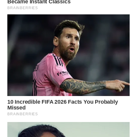
WN
KALTARA
WN
KALSEL
WN
KALTIM
WN
SULSEL
WN
GORONTALO
WN
SULUT