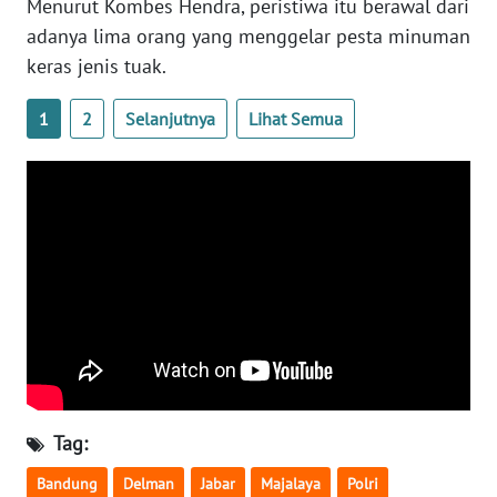
Menurut Kombes Hendra, peristiwa itu berawal dari
WN
adanya lima orang yang menggelar pesta minuman
BANTEN
keras jenis tuak.
WN
1
2
Selanjutnya
Lihat Semua
NTT
WN
KEPRI
WN
PAPUA
WN
PAPUA
BARAT
Tag:
WN
RIAU
Bandung
Delman
Jabar
Majalaya
Polri