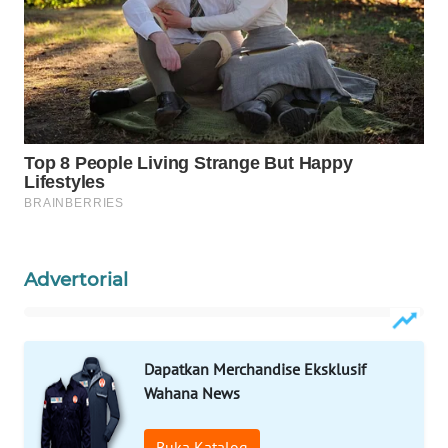
Wahana
Media
Group
WAHANA
NEWS
WAHANA
TANI
WAHANA
ADVOKAT
Advertorial
WAHANA
INFRASTRUKTUR
Dapatkan Merchandise Eksklusif
Wahana News
WAHANA
KONSUMEN
Buka Katalog