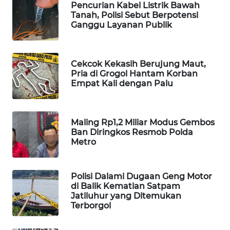
Pencurian Kabel Listrik Bawah
WAHANA
Tanah, Polisi Sebut Berpotensi
SPORT
Ganggu Layanan Publik
WAHANA
UMKM
Cekcok Kekasih Berujung Maut,
Pria di Grogol Hantam Korban
Empat Kali dengan Palu
WAHANA
SELEB
Maling Rp1,2 Miliar Modus Gembos
WAHANA
Ban Diringkos Resmob Polda
PERSONA
Metro
WAHANA
OTOMOTIF
Polisi Dalami Dugaan Geng Motor
di Balik Kematian Satpam
Jatiluhur yang Ditemukan
WAHANA
Terborgol
HEALTH