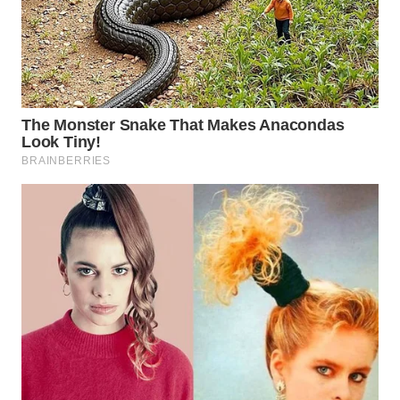
WN
TAPANULI
SELATAN
WN
TANJUNG
LESUNG
WN
KARO
WN
SIMALUNGUN
WN
LABUHANBATU
WN