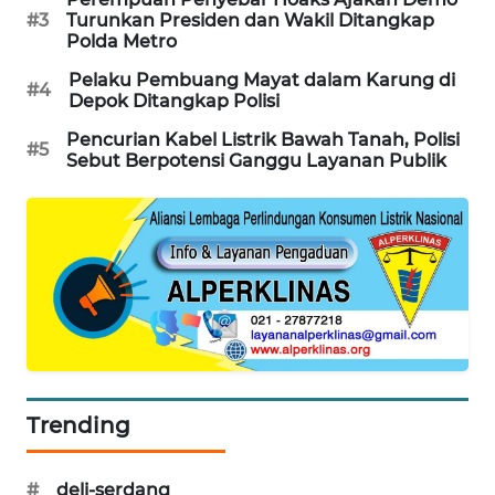
#3
Turunkan Presiden dan Wakil Ditangkap
MAWAKA
Polda Metro
ID
Pelaku Pembuang Mayat dalam Karung di
#4
Depok Ditangkap Polisi
MARTABAT
Pencurian Kabel Listrik Bawah Tanah, Polisi
NET
#5
Sebut Berpotensi Ganggu Layanan Publik
PLN
WATCH
MKLI
LPKKI
LKKI
Trending
KOPEKLIN
#
deli-serdang