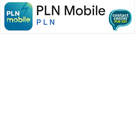
WAHANA MEDIA GROUP
|
|
|
WAHANA NEWS co
WAHANA TANI
WAHANA ADVOKAT
|
|
WAHANA INFRASTRUKTUR
WAHANA KONSUMEN
|
|
|
WAHANA LISTRIK
WAHANA TRAVEL
WAHANA TV
|
|
|
WAHANANEWS id
WAHANANEWS CO ID
WAHANANEWS NET