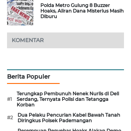
Polda Metro Gulung 8 Buzzer
WAHANA
Hoaks, Aliran Dana Misterius Masih
DESA
Diburu
WISATA
LAPAK
KOMENTAR
WAHANA
Wahana
Network
Berita Populer
KONSUMEN
LISTRIK
Terungkap Pembunuh Nenek Nurlis di Deli
MASYARAKAT
#1
Serdang, Ternyata Polisi dan Tetangga
KELISTRIKAN
Korban
Dua Pelaku Pencurian Kabel Bawah Tanah
#2
WALINKI
Diringkus Polsek Pademangan
ID
Perempuan Penyebar Hoaks Ajakan Demo