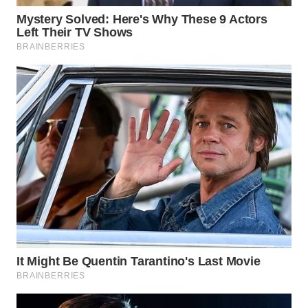
WN
PRIANGAN
TIMUR
WN
SEMARANG
WN
SOLO
WN
BOROBUDUR
WN
MADURA
WN
SURABAYA