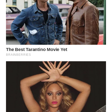
WN
SUMEDANG
WN
CIANJUR
WN
KEPULAUAN
SERIBU
WN
TANGERANG
WN
BINJAI
WN
CIREBON