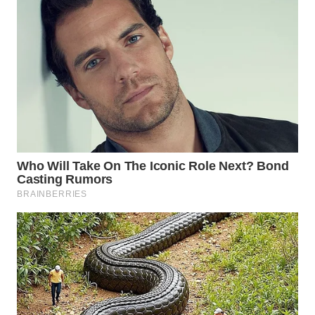
WN
MALUKU
WN
MALUT
WN
DAIRI
WN
DANAU
TOBA
WN
NIAS
WN
LANGKAT