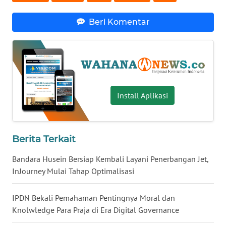
WN
Beri Komentar
SERAMBI
WN
JAMBI
WN
Install Aplikasi
SULTRA
WN
Berita Terkait
NTB
Bandara Husein Bersiap Kembali Layani Penerbangan Jet,
WN
InJourney Mulai Tahap Optimalisasi
SULTENG
IPDN Bekali Pemahaman Pentingnya Moral dan
WN
Knolwledge Para Praja di Era Digital Governance
SULBAR