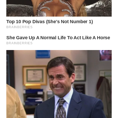
WN
INDRAMAYU
WN
KUNINGAN
WN
MAJALENGKA
WN
SUBANG
WN
SUKABUMI
WN
PURWAKARTA