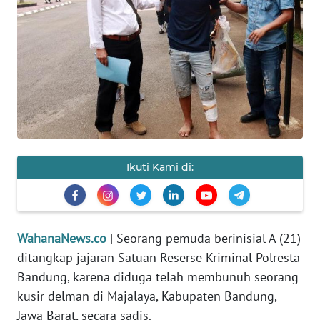
SAINS-TEKNO
KESEHATAN
INTERNASIONAL
SERBA-SERBI
PENDIDIKAN
Ikuti Kami di:
OLAHRAGA
WahanaNews.co
| Seorang pemuda berinisial A (21)
OPINI
ditangkap jajaran Satuan Reserse Kriminal Polresta
Bandung, karena diduga telah membunuh seorang
EDITORIAL
kusir delman di Majalaya, Kabupaten Bandung,
Jawa Barat, secara sadis.