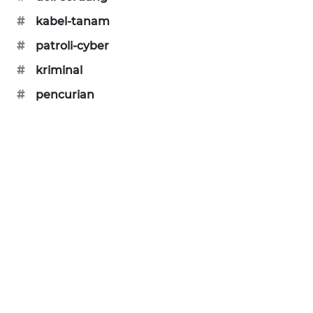
PORTAL
#
kabel-tanam
KONSUMEN
#
patroli-cyber
FORWAMKI
#
kriminal
#
pencurian
ALPERKLINAS
FORJASIDA
TAMBANG
NEWS
SITUNGIR
NEWS
SIDIKALANG
NEWS