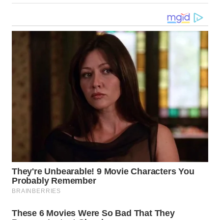
WN
NUSANTARA
WN
JOGJA
WN
JATIM
WN
BALI
WN
KALBAR
WN
KALTENG