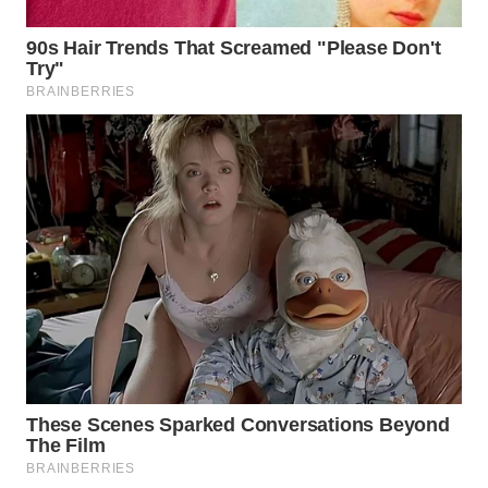
TAPANULI
TENGAH
WN DELI
SERDANG
WN
TEBING
TINGGI
WN
PAKPAK
WN
KARAWANG
WN
BEKASI