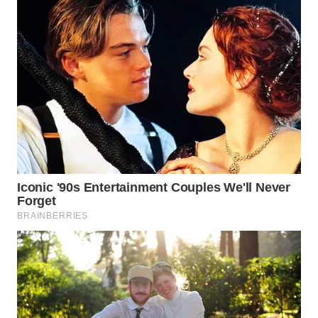
WN
NATUNA
WN
BINTAN
WN
MANDALIKA
WN
LIKUPANG
WN
LABUANBAJO
WN
BORNEO