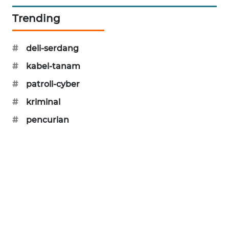
PORTAL
Trending
KONSUMEN
#
deli-serdang
FORWAMKI
#
kabel-tanam
ALPERKLINAS
#
patroli-cyber
#
kriminal
FORJASIDA
#
pencurian
TAMBANG
NEWS
SITUNGIR
NEWS
SIDIKALANG
NEWS