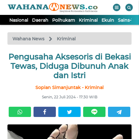
Nasional
Daerah
Polhukam
Kriminal
Ekuin
Sains-Te
WAHANA
Tutup
TV
Wahana News
Kriminal
Pengusaha Aksesoris di Bekasi
NASIONAL
Tewas, Diduga Dibunuh Anak
DAERAH
dan Istri
Sopian Simanjuntak - Kriminal
POLHUKAM
Senin, 22 Juli 2024 - 17:30 WIB
KRIMINAL
EKUIN