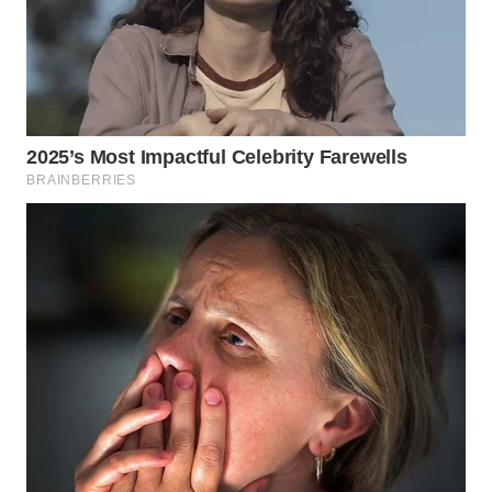
WN
INDRAMAYU
WN
KUNINGAN
WN
MAJALENGKA
WN
SUBANG
WN
SUKABUMI
WN
PURWAKARTA