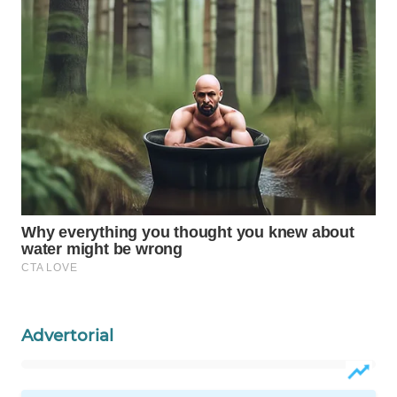
Wahana
Media
Group
WAHANA
NEWS
WAHANA
TANI
WAHANA
ADVOKAT
WAHANA
INFRASTRUKTUR
Advertorial
WAHANA
KONSUMEN