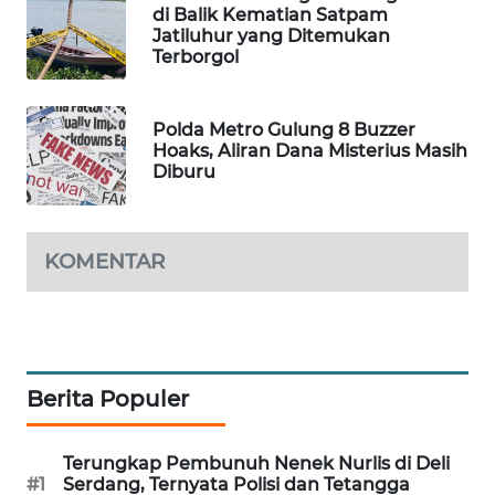
di Balik Kematian Satpam
WAHANA
Jatiluhur yang Ditemukan
DESA
Terborgol
WISATA
LAPAK
Polda Metro Gulung 8 Buzzer
Hoaks, Aliran Dana Misterius Masih
WAHANA
Diburu
Wahana
Network
KOMENTAR
KONSUMEN
LISTRIK
MASYARAKAT
KELISTRIKAN
Berita Populer
WALINKI
Terungkap Pembunuh Nenek Nurlis di Deli
ID
#1
Serdang, Ternyata Polisi dan Tetangga