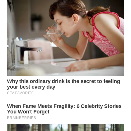
WN
NATUNA
WN
BINTAN
WN
MANDALIKA
WN
LIKUPANG
WN
LABUANBAJO
WN
BORNEO