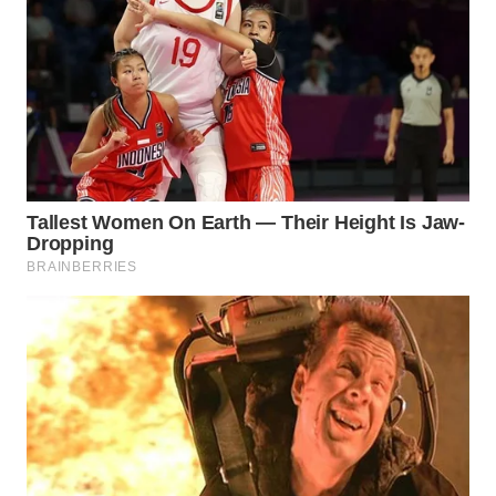
WN
TAPANULI
SELATAN
WN
TANJUNG
LESUNG
WN
KARO
WN
SIMALUNGUN
WN
LABUHANBATU
WN