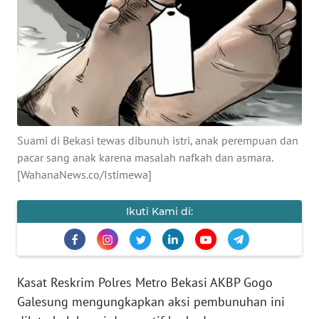
SAINS-TEKNO
KESEHATAN
INTERNASIONAL
SERBA-SERBI
Suami di Bekasi tewas dibunuh istri, anak perempuan dan
pacar sang anak karena masalah nafkah dan asmara.
PENDIDIKAN
[WahanaNews.co/Istimewa]
OLAHRAGA
Ikuti Kami di:
OPINI
Kasat Reskrim Polres Metro Bekasi AKBP Gogo
EDITORIAL
Galesung mengungkapkan aksi pembunuhan ini