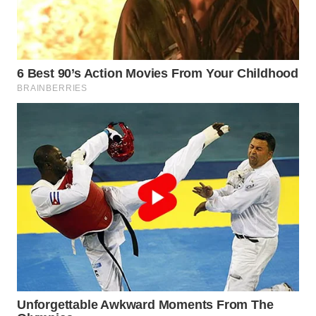
TAPANULI
TENGAH
WN DELI
SERDANG
WN
TEBING
TINGGI
WN
PAKPAK
WN
KARAWANG
WN
BEKASI