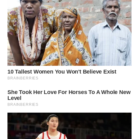
WN
MALUKU
WN
MALUT
WN
DAIRI
WN
DANAU
TOBA
WN
NIAS
WN
LANGKAT