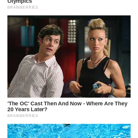
WN
BOGOR
WN
DEPOK
WN
TAPANULI
UTARA
WN
SAMOSIR
WN
PADANG
LAWAS