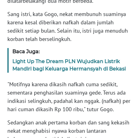
dilatarbelakangi dua motif berbeda.
Informasi
Sang istri, kata Gogo, nekat membunuh suaminya
INDEKS
karena kesal diberikan nafkah dalam jumlah
BERITA
sedikit setiap bulan. Selain itu, istri juga menuduh
korban telah berselingkuh.
KONTAK
KAMI
Baca Juga:
INFO
Light Up The Dream PLN Wujudkan Listrik
IKLAN
Mandiri bagi Keluarga Hermansyah di Bekasi
"Motifnya karena dikasih nafkah cuma sedikit,
TENTANG
KAMI
sementara penghasilan suaminya gede. Terus ada
indikasi selingkuh, padahal kan nggak. (nafkah) per
PEDOMAN
hari cuman dikasih Rp 100 ribu," tutur Gogo.
MEDIA
SIBER
Sedangkan anak pertama korban dan sang kekasih
nekat menghabisi nyawa korban lantaran
REDAKSI