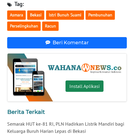
Tag:
WN
Asmara
Bekasi
Istri Bunuh Suami
Pembunuhan
SERAMBI
Perselingkuhan
Racun
WN
JAMBI
Beri Komentar
WN
SULTRA
WN
NTB
Install Aplikasi
WN
SULTENG
Berita Terkait
WN
Semarak HUT ke-81 RI, PLN Hadirkan Listrik Mandiri bagi
SULBAR
Keluarga Buruh Harian Lepas di Bekasi