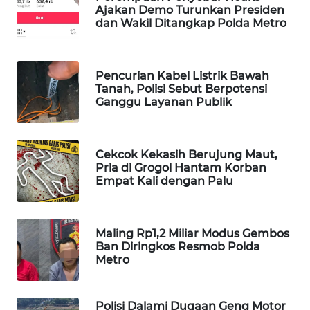
Ajakan Demo Turunkan Presiden
WAHANA
dan Wakil Ditangkap Polda Metro
SPORT
WAHANA
Pencurian Kabel Listrik Bawah
UMKM
Tanah, Polisi Sebut Berpotensi
Ganggu Layanan Publik
WAHANA
SELEB
Cekcok Kekasih Berujung Maut,
Pria di Grogol Hantam Korban
WAHANA
Empat Kali dengan Palu
PERSONA
WAHANA
Maling Rp1,2 Miliar Modus Gembos
OTOMOTIF
Ban Diringkos Resmob Polda
Metro
WAHANA
HEALTH
Polisi Dalami Dugaan Geng Motor