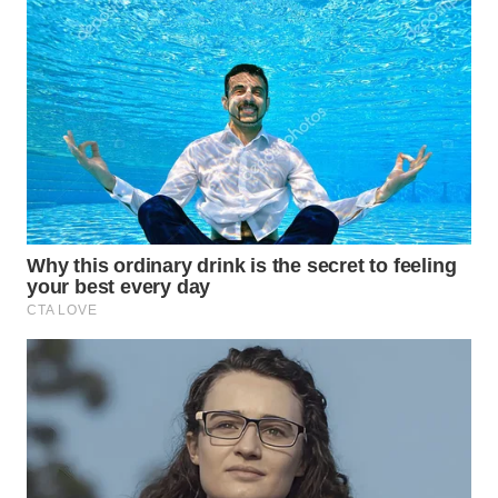
WN
SUMEDANG
WN
CIANJUR
WN
KEPULAUAN
SERIBU
WN
TANGERANG
WN
BINJAI
WN
CIREBON