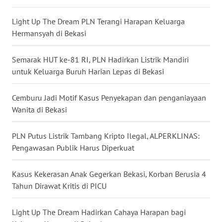
WN
Light Up The Dream PLN Terangi Harapan Keluarga
BABEL
Hermansyah di Bekasi
WN
Semarak HUT ke-81 RI, PLN Hadirkan Listrik Mandiri
SUMBAR
untuk Keluarga Buruh Harian Lepas di Bekasi
WN
Cemburu Jadi Motif Kasus Penyekapan dan penganiayaan
SUMSEL
Wanita di Bekasi
WN
BENGKULU
PLN Putus Listrik Tambang Kripto Ilegal, ALPERKLINAS:
Pengawasan Publik Harus Diperkuat
WN
LAMPUNG
Kasus Kekerasan Anak Gegerkan Bekasi, Korban Berusia 4
Tahun Dirawat Kritis di PICU
WN
JATENG
Light Up The Dream Hadirkan Cahaya Harapan bagi