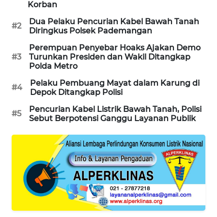
Korban
MAWAKA
Dua Pelaku Pencurian Kabel Bawah Tanah
#2
ID
Diringkus Polsek Pademangan
Perempuan Penyebar Hoaks Ajakan Demo
MARTABAT
#3
Turunkan Presiden dan Wakil Ditangkap
NET
Polda Metro
Pelaku Pembuang Mayat dalam Karung di
#4
PLN
Depok Ditangkap Polisi
WATCH
Pencurian Kabel Listrik Bawah Tanah, Polisi
#5
Sebut Berpotensi Ganggu Layanan Publik
MKLI
LPKKI
LKKI
KOPEKLIN