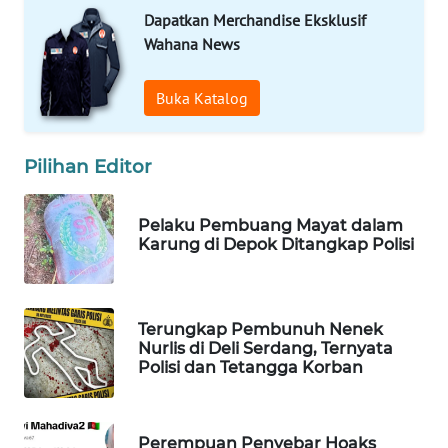
Dapatkan Merchandise Eksklusif
WAHANA
Wahana News
LISTRIK
Buka Katalog
WAHANA
TRAVEL
Pilihan Editor
WAHANA
TV
Pelaku Pembuang Mayat dalam
Karung di Depok Ditangkap Polisi
WAHANANEWS
ID
WAHANANEWS
Terungkap Pembunuh Nenek
CO ID
Nurlis di Deli Serdang, Ternyata
Polisi dan Tetangga Korban
WAHANANEWS
NET
Perempuan Penyebar Hoaks