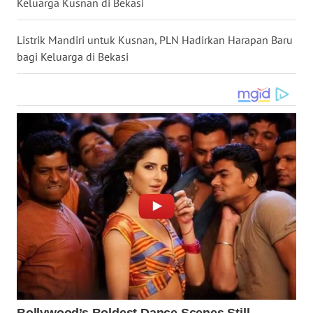
Keluarga Kusnan di Bekasi
WN
NUSANTARA
Listrik Mandiri untuk Kusnan, PLN Hadirkan Harapan Baru
bagi Keluarga di Bekasi
WN
JOGJA
WN
JATIM
WN
BALI
WN
KALBAR
WN
KALTENG