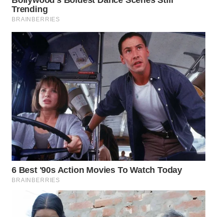
WN
KALTARA
WN
KALSEL
WN
KALTIM
WN
SULSEL
WN
GORONTALO
WN
SULUT