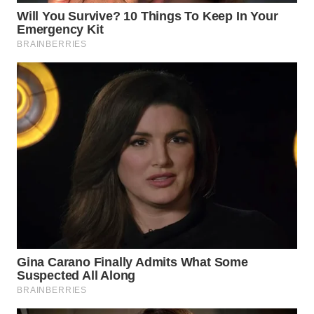
WN
PRIANGAN
TIMUR
WN
SEMARANG
WN
SOLO
WN
BOROBUDUR
WN
MADURA
WN
SURABAYA