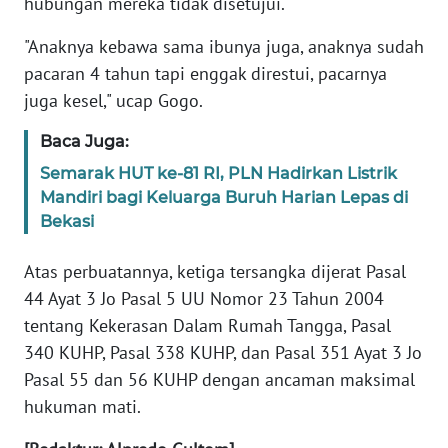
hubungan mereka tidak disetujui.
"Anaknya kebawa sama ibunya juga, anaknya sudah
KARIR
pacaran 4 tahun tapi enggak direstui, pacarnya
juga kesel," ucap Gogo.
DISCLAIMER
Baca Juga:
Wahana
News
Semarak HUT ke-81 RI, PLN Hadirkan Listrik
Regional
Mandiri bagi Keluarga Buruh Harian Lepas di
Bekasi
WN
SUMUT
Atas perbuatannya, ketiga tersangka dijerat Pasal
44 Ayat 3 Jo Pasal 5 UU Nomor 23 Tahun 2004
WN
tentang Kekerasan Dalam Rumah Tangga, Pasal
JAKARTA
340 KUHP, Pasal 338 KUHP, dan Pasal 351 Ayat 3 Jo
Pasal 55 dan 56 KUHP dengan ancaman maksimal
WN
hukuman mati.
JABAR