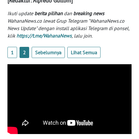
[Redaktur: Alpredo Gultom]
WN
BANTEN
Ikuti update
berita pilihan
dan
breaking news
WahanaNews.co lewat Grup Telegram "WahanaNews.co
WN
News Update" dengan install aplikasi Telegram di ponsel,
NTT
klik
https://t.me/WahanaNews
, lalu join.
WN
1
2
Sebelumnya
Lihat Semua
KEPRI
WN
PAPUA
WN
PAPUA
BARAT
WN
RIAU