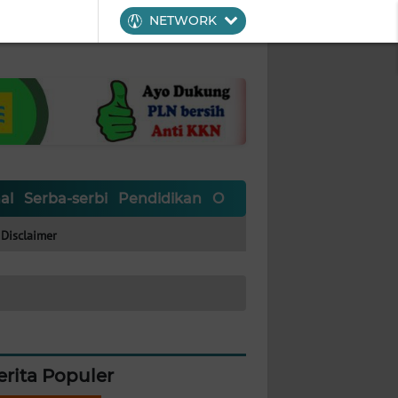
NETWORK
al
Serba-serbi
Pendidikan
Olahraga
Opini
Editoria
Disclaimer
erita Populer