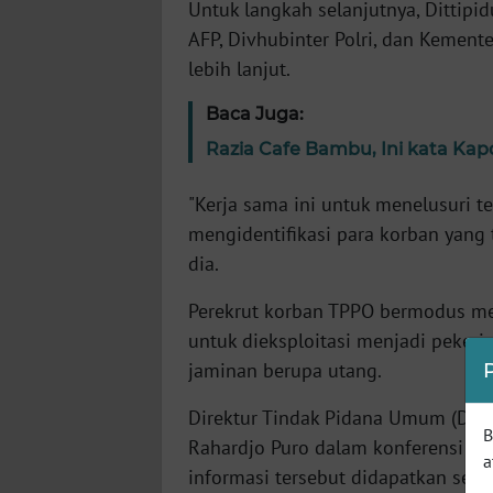
Untuk langkah selanjutnya, Dittipi
SERAMBI
AFP, Divhubinter Polri, dan Kement
lebih lanjut.
WN
JAMBI
Baca Juga:
Razia Cafe Bambu, Ini kata K
WN
SULTRA
"Kerja sama ini untuk menelusuri 
mengidentifikasi para korban yang 
WN
NTB
dia.
Perekrut korban TPPO bermodus me
WN
untuk dieksploitasi menjadi peker
SULTENG
jaminan berupa utang.
WN
Direktur Tindak Pidana Umum (Dirti
SULBAR
B
Rahardjo Puro dalam konferensi per
a
informasi tersebut didapatkan sete
WN