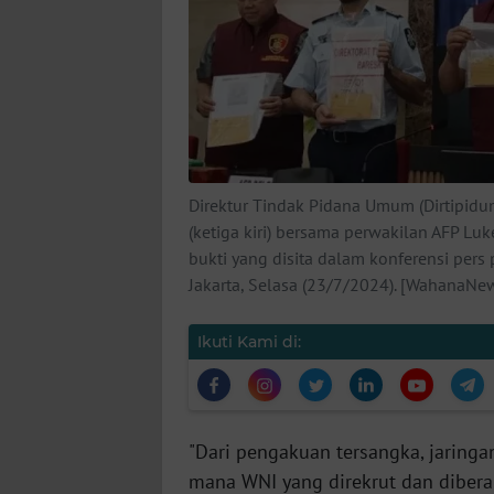
KARIR
DISCLAIMER
Wahana
News
Regional
Direktur Tindak Pidana Umum (Dirtipidum
WN
(ketiga kiri) bersama perwakilan AFP Lu
SUMUT
bukti yang disita dalam konferensi per
Jakarta, Selasa (23/7/2024). [WahanaN
WN
JAKARTA
Ikuti Kami di:
WN
JABAR
"Dari pengakuan tersangka, jaringa
WN
mana WNI yang direkrut dan dibera
BANTEN