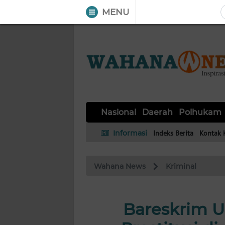
MENU
WAHANA
Tutup
TV
NASIONAL
DAERAH
POLHUKAM
KRIMINAL
EKUIN
SAINS-
KESEHATAN
INTERNASIONAL
Nasional
Daerah
Polhukam
TEKNO
Informasi
Indeks Berita
Kontak 
SERBA-
PENDIDIKAN
OLAHRAGA
OPINI
SERBI
Wahana News
Kriminal
EDITORIAL
Bareskrim 
Informasi