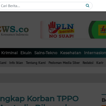
Kriminal
Ekuin
Sains-Tekno
Kesehatan
Internasion
Kami
Info Iklan
Tentang Kami
Pedoman Media Siber
Redaksi
Karir
Ungkap Korban TPPO
B