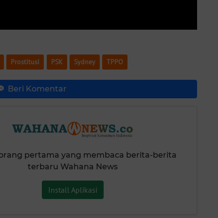
Prostitusi
PSK
Sydney
TPPO
Beri Komentar
 orang pertama yang membaca berita-berita
terbaru Wahana News
Install Aplikasi