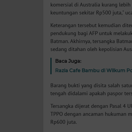
komersial di Australia kurang leb
keuntungan sekitar Rp500 juta," uca
WN
NTT
Keterangan tersebut kemudian dit
pendukung bagi AFP untuk melakuk
WN
Batman. Akhirnya, tersangka Batman
KEPRI
sedang ditahan oleh kepolisian Aust
WN
Baca Juga:
PAPUA
Razia Cafe Bambu di Wilkum Po
WN
Barang bukti yang disita salah satu
PAPUA
tengah didalami apakah paspor ters
BARAT
Tersangka dijerat dengan Pasal 4
WN
TPPO dengan ancaman hukuman mak
RIAU
Rp600 juta.
WN