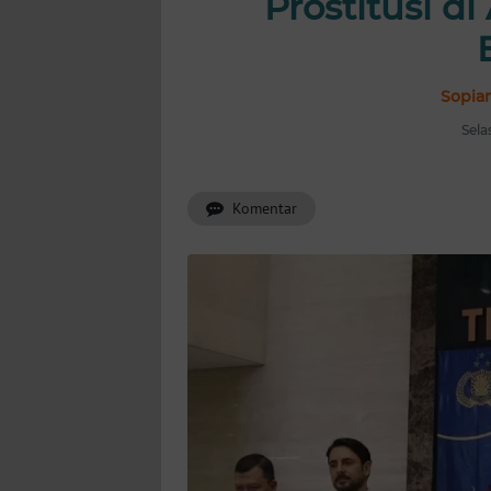
Prostitusi d
INDEKS
BERITA
KONTAK
Sopian
KAMI
Sela
INFO
IKLAN
Komentar
TENTANG
KAMI
PEDOMAN
MEDIA
SIBER
REDAKSI