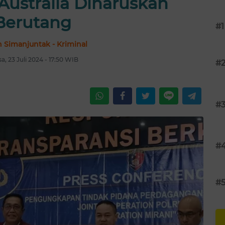
i Australia Diharuskan
Berutang
#1
 Simanjuntak - Kriminal
sa, 23 Juli 2024 - 17:50 WIB
#
#
#
#