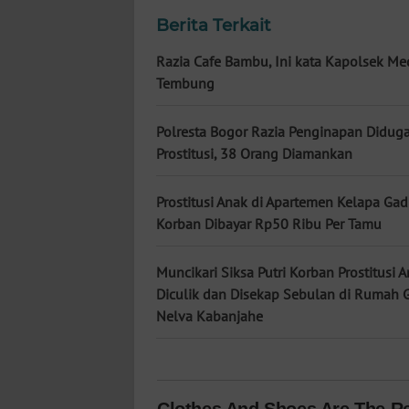
KALTARA
Berita Terkait
WN
Razia Cafe Bambu, Ini kata Kapolsek M
KALSEL
Tembung
WN
Polresta Bogor Razia Penginapan Didug
KALTIM
Prostitusi, 38 Orang Diamankan
WN
Prostitusi Anak di Apartemen Kelapa Gad
SULSEL
Korban Dibayar Rp50 Ribu Per Tamu
WN
Muncikari Siksa Putri Korban Prostitusi A
GORONTALO
Diculik dan Disekap Sebulan di Rumah 
Nelva Kabanjahe
WN
SULUT
WN
MALUKU