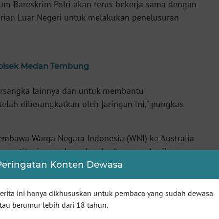
dum Bareskrim Polri akan terus bekerja sama dengan
erian Luar Negeri untuk melakukan penelusuran
apolsek Medan Tembung
tersangka lainnya dan untuk membantu
telah diberangkatkan oleh jaringan ini," pungkas
mbawa Warga Negara Indonesia (WNI) ke Australia
ja prostitusi, mengharuskan korban memberikan
Peringatan Konten Dewasa
pidum) Bareskrim Polri Brigjen Pol. Djuhandhani
erita ini hanya dikhususkan untuk pembaca yang sudah dewasa
s di Jakarta, Selasa, (23/7/2024 mengatakan
tau berumur lebih dari 18 tahun.
lah penyidik menyita barang bukti laptop milik