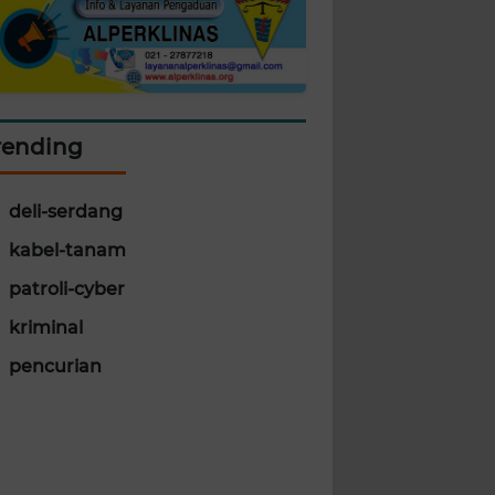
rending
deli-serdang
kabel-tanam
patroli-cyber
kriminal
pencurian