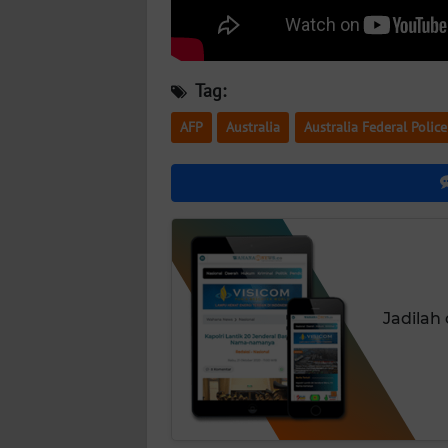
NUSANTARA
WN
JOGJA
Tag:
AFP
Australia
Australia Federal Police
WN
JATIM
WN
BALI
WN
KALBAR
Jadilah
WN
KALTENG
WN