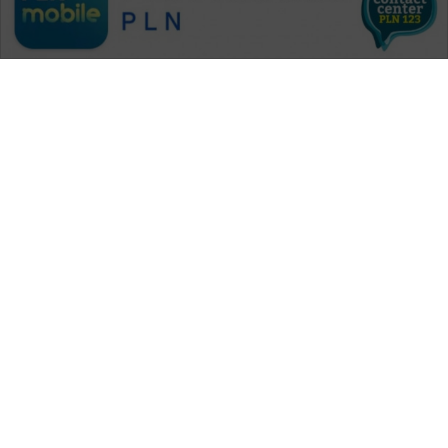
SONYA
ASA
NEWS
WAHANA MEDIA GROUP
|
|
|
WAHANA NEWS co
WAHANA TANI
WAHANA ADVOKAT
|
|
WAHANA INFRASTRUKTUR
WAHANA KONSUMEN
|
|
|
WAHANA LISTRIK
WAHANA TRAVEL
WAHANA TV
|
|
|
WAHANANEWS id
WAHANANEWS CO ID
WAHANANEWS NET
|
|
|
WAHANA SPORT ID
Wahana UMKM
Wahana Seleb
|
|
|
Wahana Persona
Wahana Otomotif
Wahana Health