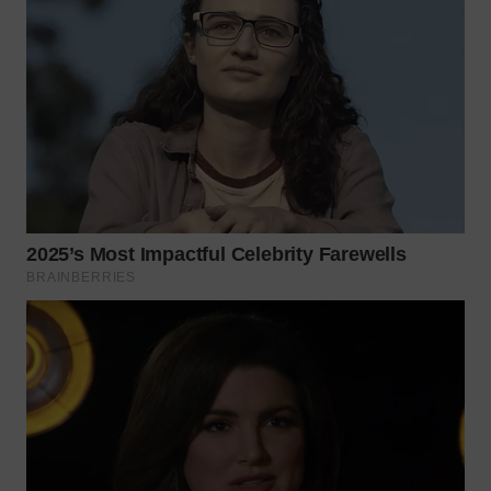
WN
PRIANGAN
TIMUR
WN
SEMARANG
WN
SOLO
WN
BOROBUDUR
WN
MADURA
WN
SURABAYA