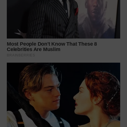
WN
TAPANULI
SELATAN
WN
TANJUNG
LESUNG
WN
KARO
WN
SIMALUNGUN
WN
LABUHANBATU
WN