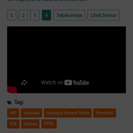
WN
BANTEN
1
2
3
4
Sebelumnya
Lihat Semua
WN
NTT
WN
KEPRI
WN
PAPUA
WN
PAPUA
Tag:
BARAT
AFP
Australia
Australia Federal Police
Prostitusi
WN
PSK
Sydney
TPPO
RIAU