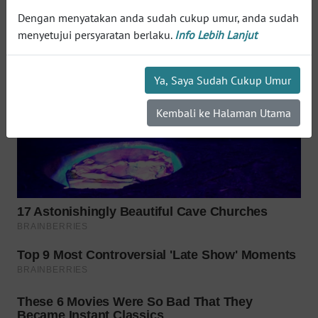
WN
SUMEDANG
Dengan menyatakan anda sudah cukup umur, anda sudah
menyetujui persyaratan berlaku.
Info Lebih Lanjut
WN
CIANJUR
Ya, Saya Sudah Cukup Umur
WN
Kembali ke Halaman Utama
KEPULAUAN
SERIBU
WN
TANGERANG
WN
BINJAI
WN
CIREBON