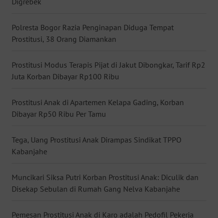
Digrebek
WN
BABEL
Polresta Bogor Razia Penginapan Diduga Tempat
Prostitusi, 38 Orang Diamankan
WN
SUMBAR
Prostitusi Modus Terapis Pijat di Jakut Dibongkar, Tarif Rp2
Juta Korban Dibayar Rp100 Ribu
WN
SUMSEL
Prostitusi Anak di Apartemen Kelapa Gading, Korban
Dibayar Rp50 Ribu Per Tamu
WN
BENGKULU
Tega, Uang Prostitusi Anak Dirampas Sindikat TPPO
Kabanjahe
WN
LAMPUNG
Muncikari Siksa Putri Korban Prostitusi Anak: Diculik dan
Disekap Sebulan di Rumah Gang Nelva Kabanjahe
WN
JATENG
Pemesan Prostitusi Anak di Karo adalah Pedofil Pekerja