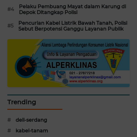
Pelaku Pembuang Mayat dalam Karung di
WAHANA
#4
Depok Ditangkap Polisi
DESA
WISATA
Pencurian Kabel Listrik Bawah Tanah, Polisi
#5
Sebut Berpotensi Ganggu Layanan Publik
LAPAK
WAHANA
Wahana
Network
KONSUMEN
LISTRIK
Trending
MASYARAKAT
KELISTRIKAN
#
deli-serdang
WALINKI
#
kabel-tanam
ID