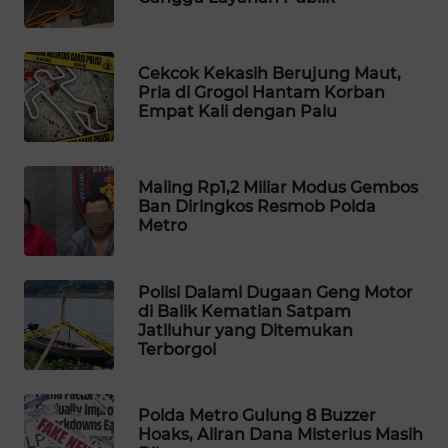
WAHANA
LISTRIK
Cekcok Kekasih Berujung Maut,
Pria di Grogol Hantam Korban
WAHANA
Empat Kali dengan Palu
TRAVEL
WAHANA
Maling Rp1,2 Miliar Modus Gembos
TV
Ban Diringkos Resmob Polda
Metro
WAHANANEWS
ID
Polisi Dalami Dugaan Geng Motor
di Balik Kematian Satpam
WAHANANEWS
Jatiluhur yang Ditemukan
CO ID
Terborgol
WAHANANEWS
Polda Metro Gulung 8 Buzzer
NET
Hoaks, Aliran Dana Misterius Masih