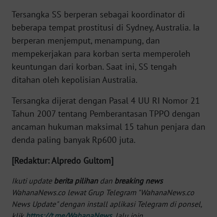
Tersangka SS berperan sebagai koordinator di
KARIR
beberapa tempat prostitusi di Sydney, Australia. Ia
berperan menjemput, menampung, dan
DISCLAIMER
mempekerjakan para korban serta memperoleh
keuntungan dari korban. Saat ini, SS tengah
Wahana
ditahan oleh kepolisian Australia.
News
Regional
Tersangka dijerat dengan Pasal 4 UU RI Nomor 21
Tahun 2007 tentang Pemberantasan TPPO dengan
WN
ancaman hukuman maksimal 15 tahun penjara dan
SUMUT
denda paling banyak Rp600 juta.
WN
[Redaktur: Alpredo Gultom]
JAKARTA
Ikuti update
berita pilihan
dan
breaking news
WN
WahanaNews.co lewat Grup Telegram "WahanaNews.co
JABAR
News Update" dengan install aplikasi Telegram di ponsel,
klik
https://t.me/WahanaNews
, lalu join.