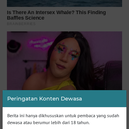
WN
BOGOR
WN
DEPOK
WN
TAPANULI
UTARA
WN
SAMOSIR
Peringatan Konten Dewasa
WN
PADANG
LAWAS
Berita ini hanya dikhususkan untuk pembaca yang sudah
dewasa atau berumur lebih dari 18 tahun.