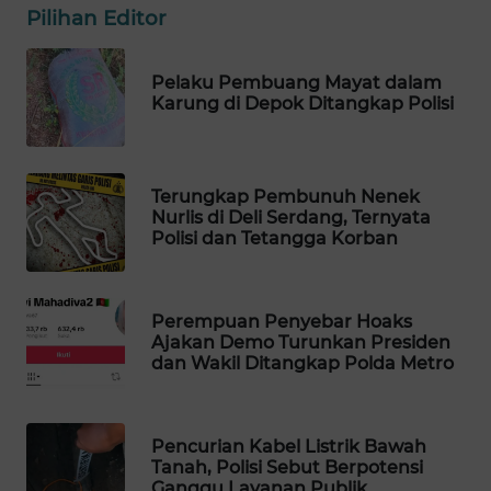
Pilihan Editor
Wahana
Media
Group
Pelaku Pembuang Mayat dalam
Karung di Depok Ditangkap Polisi
WAHANA
NEWS
Terungkap Pembunuh Nenek
WAHANA
Nurlis di Deli Serdang, Ternyata
TANI
Polisi dan Tetangga Korban
WAHANA
ADVOKAT
Perempuan Penyebar Hoaks
Ajakan Demo Turunkan Presiden
WAHANA
dan Wakil Ditangkap Polda Metro
INFRASTRUKTUR
WAHANA
Pencurian Kabel Listrik Bawah
KONSUMEN
Tanah, Polisi Sebut Berpotensi
Ganggu Layanan Publik