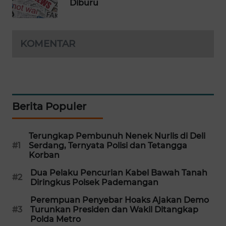
Diburu
WAHANA
SPORT
KOMENTAR
WAHANA
UMKM
WAHANA
SELEB
Berita Populer
WAHANA
PERSONA
Terungkap Pembunuh Nenek Nurlis di Deli
#1
Serdang, Ternyata Polisi dan Tetangga
Korban
WAHANA
Dua Pelaku Pencurian Kabel Bawah Tanah
OTOMOTIF
#2
Diringkus Polsek Pademangan
WAHANA
Perempuan Penyebar Hoaks Ajakan Demo
#3
Turunkan Presiden dan Wakil Ditangkap
HEALTH
Polda Metro