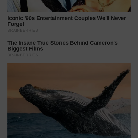
TAPANULI
TENGAH
WN DELI
SERDANG
WN
TEBING
TINGGI
WN
PAKPAK
WN
KARAWANG
WN
BEKASI