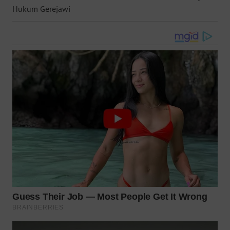
Hukum Gerejawi
WN
NUSANTARA
WN
JOGJA
WN
JATIM
WN
BALI
WN
KALBAR
WN
KALTENG