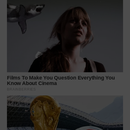
WN
KALTARA
WN
KALSEL
WN
KALTIM
WN
SULSEL
WN
GORONTALO
WN
SULUT