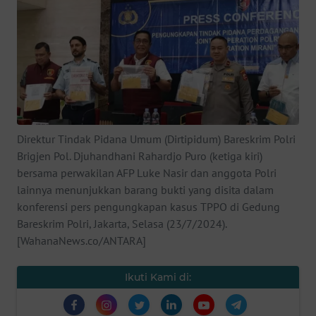
SAINS-TEKNO
KESEHATAN
INTERNASIONAL
SERBA-SERBI
Direktur Tindak Pidana Umum (Dirtipidum) Bareskrim Polri
Brigjen Pol. Djuhandhani Rahardjo Puro (ketiga kiri)
PENDIDIKAN
bersama perwakilan AFP Luke Nasir dan anggota Polri
lainnya menunjukkan barang bukti yang disita dalam
OLAHRAGA
konferensi pers pengungkapan kasus TPPO di Gedung
Bareskrim Polri, Jakarta, Selasa (23/7/2024).
[WahanaNews.co/ANTARA]
OPINI
Ikuti Kami di:
EDITORIAL