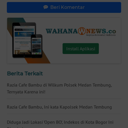
Beri Komentar
WN
SERAMBI
WN
JAMBI
Install Aplikasi
WN
SULTRA
Berita Terkait
WN
NTB
Razia Cafe Bambu di Wilkum Polsek Medan Tembung,
Ternyata Karena ini!
WN
SULTENG
Razia Cafe Bambu, Ini kata Kapolsek Medan Tembung
WN
SULBAR
Diduga Jadi Lokasi ’Open BO’, Indekos di Kota Bogor Ini