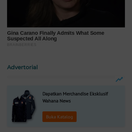
WN
NATUNA
WN
BINTAN
WN
MANDALIKA
Advertorial
WN
LIKUPANG
Dapatkan Merchandise Eksklusif
WN
Wahana News
LABUANBAJO
Buka Katalog
WN
BORNEO