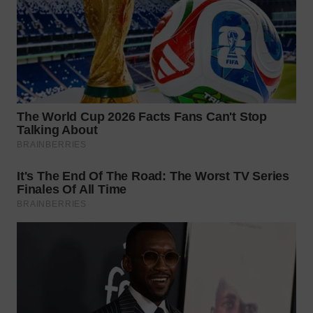
WN
MALUKU
WN
MALUT
WN
DAIRI
WN
DANAU
TOBA
WN
NIAS
WN
LANGKAT