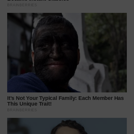
WN
INDRAMAYU
WN
KUNINGAN
WN
MAJALENGKA
WN
SUBANG
WN
SUKABUMI
WN
PURWAKARTA