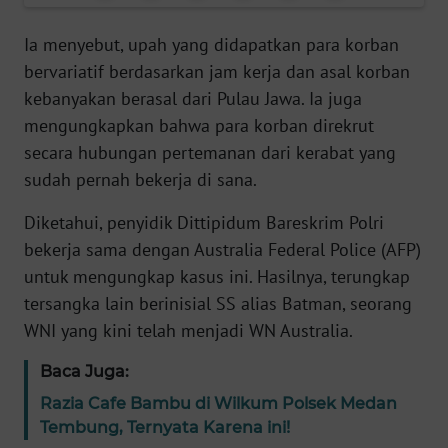
Informasi
Ia menyebut, upah yang didapatkan para korban
INDEKS
bervariatif berdasarkan jam kerja dan asal korban
BERITA
kebanyakan berasal dari Pulau Jawa. Ia juga
mengungkapkan bahwa para korban direkrut
KONTAK
KAMI
secara hubungan pertemanan dari kerabat yang
sudah pernah bekerja di sana.
INFO
IKLAN
Diketahui, penyidik Dittipidum Bareskrim Polri
bekerja sama dengan Australia Federal Police (AFP)
TENTANG
untuk mengungkap kasus ini. Hasilnya, terungkap
KAMI
tersangka lain berinisial SS alias Batman, seorang
WNI yang kini telah menjadi WN Australia.
PEDOMAN
MEDIA
Baca Juga:
SIBER
Razia Cafe Bambu di Wilkum Polsek Medan
Tembung, Ternyata Karena ini!
REDAKSI