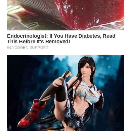
WN
MALUKU
WN
MALUT
WN
DAIRI
WN
DANAU
TOBA
WN
NIAS
WN
LANGKAT