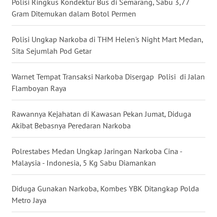
Polisi Ringkus Kondektur Bus di Semarang, Sabu 3,77
Gram Ditemukan dalam Botol Permen
WN
SERAMBI
Polisi Ungkap Narkoba di THM Helen's Night Mart Medan,
Sita Sejumlah Pod Getar
WN
JAMBI
Warnet Tempat Transaksi Narkoba Disergap Polisi di Jalan
Flamboyan Raya
WN
SULTRA
Rawannya Kejahatan di Kawasan Pekan Jumat, Diduga
WN
Akibat Bebasnya Peredaran Narkoba
NTB
Polrestabes Medan Ungkap Jaringan Narkoba Cina -
WN
Malaysia - Indonesia, 5 Kg Sabu Diamankan
SULTENG
Diduga Gunakan Narkoba, Kombes YBK Ditangkap Polda
WN
Metro Jaya
SULBAR