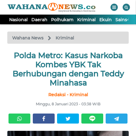
Nasional
Daerah
Polhukam
Kriminal
Ekuin
Sains-Te
WAHANA
Tutup
TV
Wahana News
Kriminal
NASIONAL
Polda Metro: Kasus Narkoba
Kombes YBK Tak
DAERAH
Berhubungan dengan Teddy
Minahasa
POLHUKAM
Redaksi - Kriminal
Minggu, 8 Januari 2023 - 03:38 WIB
KRIMINAL
EKUIN