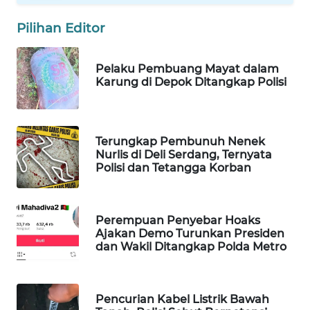
WN
Pilihan Editor
NATUNA
Pelaku Pembuang Mayat dalam
WN
Karung di Depok Ditangkap Polisi
BINTAN
WN
MANDALIKA
Terungkap Pembunuh Nenek
Nurlis di Deli Serdang, Ternyata
Polisi dan Tetangga Korban
WN
LIKUPANG
Perempuan Penyebar Hoaks
WN
Ajakan Demo Turunkan Presiden
LABUANBAJO
dan Wakil Ditangkap Polda Metro
WN
BORNEO
Pencurian Kabel Listrik Bawah