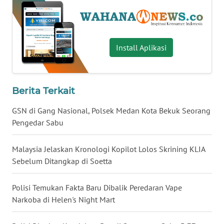
WN
BANTEN
WN
Install Aplikasi
NTT
WN
Berita Terkait
KEPRI
GSN di Gang Nasional, Polsek Medan Kota Bekuk Seorang
WN
Pengedar Sabu
PAPUA
Malaysia Jelaskan Kronologi Kopilot Lolos Skrining KLIA
WN
Sebelum Ditangkap di Soetta
PAPUA
BARAT
Polisi Temukan Fakta Baru Dibalik Peredaran Vape
Narkoba di Helen's Night Mart
WN
RIAU