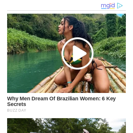
WN
BABEL
WN
SUMBAR
WN
SUMSEL
WN
BENGKULU
WN
LAMPUNG
WN
JATENG