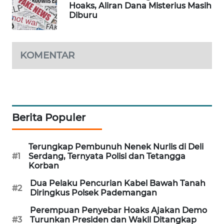
Hoaks, Aliran Dana Misterius Masih
WAHANA
Diburu
LISTRIK
WAHANA
KOMENTAR
TRAVEL
WAHANA
TV
Berita Populer
WAHANANEWS
ID
Terungkap Pembunuh Nenek Nurlis di Deli
#1
Serdang, Ternyata Polisi dan Tetangga
WAHANANEWS
Korban
CO ID
Dua Pelaku Pencurian Kabel Bawah Tanah
#2
Diringkus Polsek Pademangan
WAHANANEWS
NET
Perempuan Penyebar Hoaks Ajakan Demo
#3
Turunkan Presiden dan Wakil Ditangkap