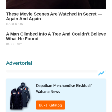
WN
PRIANGAN
TIMUR
WN
SEMARANG
WN
SOLO
Advertorial
WN
BOROBUDUR
WN
Dapatkan Merchandise Eksklusif
MADURA
Wahana News
WN
Buka Katalog
SURABAYA