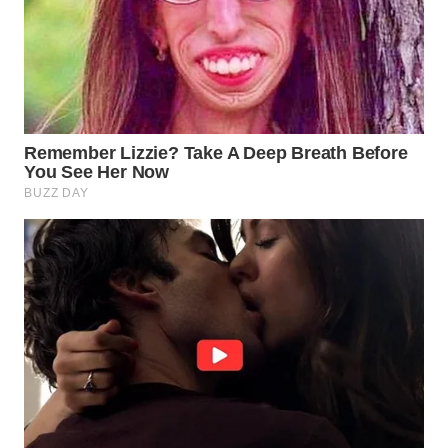
WN
INDRAMAYU
WN
KUNINGAN
WN
MAJALENGKA
WN
SUBANG
WN
SUKABUMI
WN
PURWAKARTA