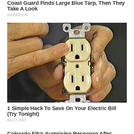
TAPANULI
TENGAH
WN DELI
SERDANG
WN
TEBING
TINGGI
WN
PAKPAK
WN
KARAWANG
WN
BEKASI