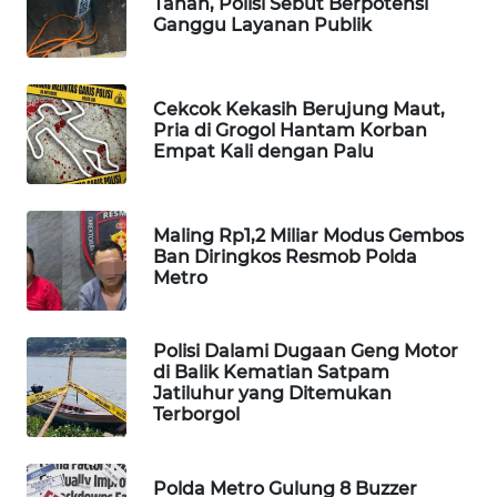
Tanah, Polisi Sebut Berpotensi
Ganggu Layanan Publik
Wahana
Media
Group
Cekcok Kekasih Berujung Maut,
WAHANA
Pria di Grogol Hantam Korban
NEWS
Empat Kali dengan Palu
WAHANA
TANI
Maling Rp1,2 Miliar Modus Gembos
Ban Diringkos Resmob Polda
Metro
WAHANA
ADVOKAT
Polisi Dalami Dugaan Geng Motor
WAHANA
di Balik Kematian Satpam
INFRASTRUKTUR
Jatiluhur yang Ditemukan
Terborgol
WAHANA
KONSUMEN
Polda Metro Gulung 8 Buzzer