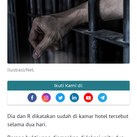
SAINS-TEKNO
KESEHATAN
INTERNASIONAL
SERBA-SERBI
Ilustrasi/Net.
PENDIDIKAN
Ikuti Kami di:
OLAHRAGA
OPINI
Dia dan R dikatakan sudah di kamar hotel tersebut
EDITORIAL
selama dua hari.