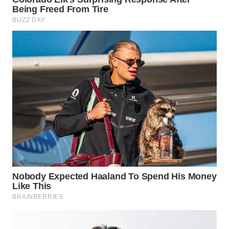
WN
BOGOR
WN
DEPOK
WN
TAPANULI
UTARA
WN
SAMOSIR
WN
PADANG
LAWAS