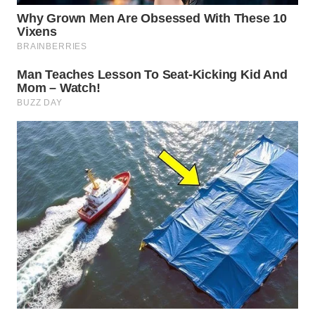
WN
TAPANULI
SELATAN
WN
TANJUNG
LESUNG
WN
KARO
WN
SIMALUNGUN
WN
LABUHANBATU
WN