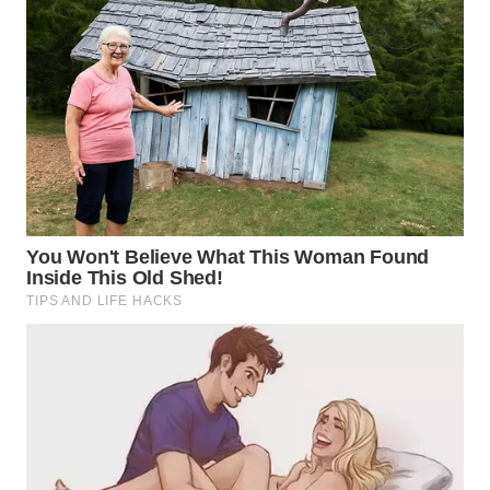
WN
NUSANTARA
WN
JOGJA
WN
JATIM
WN
BALI
WN
KALBAR
WN
KALTENG