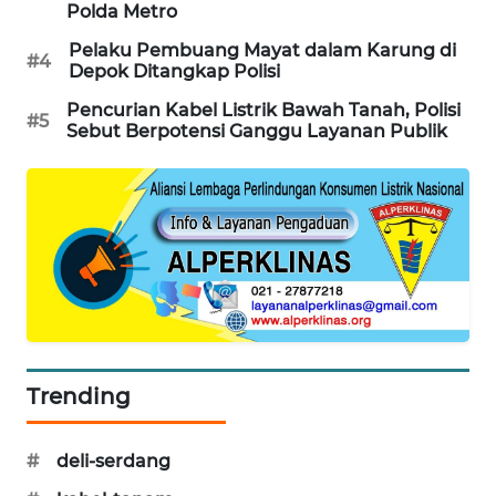
Polda Metro
WAHANA
Pelaku Pembuang Mayat dalam Karung di
SPORT
#4
Depok Ditangkap Polisi
WAHANA
Pencurian Kabel Listrik Bawah Tanah, Polisi
#5
Sebut Berpotensi Ganggu Layanan Publik
UMKM
WAHANA
SELEB
WAHANA
PERSONA
WAHANA
OTOMOTIF
Trending
WAHANA
HEALTH
#
deli-serdang