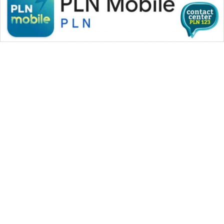
CILEUNGSI
NEWS
BERKAT
NEWS
BERAMPU
NEWS
ANUGERAH
NEWS
AKHLAK
WAHANA MEDIA GROUP
ID
|
|
|
WAHANA NEWS co
WAHANA TANI
WAHANA ADVOKAT
|
|
WAHANA INFRASTRUKTUR
WAHANA KONSUMEN
PERAPKI
|
|
|
WAHANA LISTRIK
WAHANA TRAVEL
WAHANA TV
NEWS
|
|
|
WAHANANEWS id
WAHANANEWS CO ID
WAHANANEWS NET
|
|
|
WAHANA SPORT ID
Wahana UMKM
Wahana Seleb