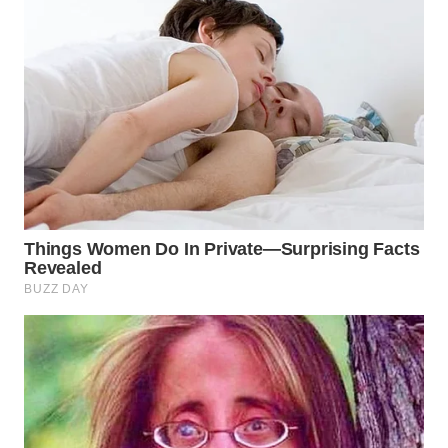
WN
SUMEDANG
WN
CIANJUR
WN
KEPULAUAN
SERIBU
WN
TANGERANG
WN
BINJAI
WN
CIREBON