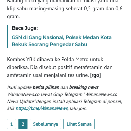
Barang bukti yang diamankan di lokasi yaitu dua
Informasi
klip sabu masing-masing seberat 0,5 gram dan 0,6
INDEKS
gram.
BERITA
Baca Juga:
KONTAK
GSN di Gang Nasional, Polsek Medan Kota
KAMI
Bekuk Seorang Pengedar Sabu
INFO
Kombes YBK dibawa ke Polda Metro untuk
IKLAN
diperiksa. Dia disebut positif metafetamin dan
amfetamin usai menjalani tes urine.
[rgo]
TENTANG
KAMI
Ikuti update
berita pilihan
dan
breaking news
WahanaNews.co lewat Grup Telegram "WahanaNews.co
News Update" dengan install aplikasi Telegram di ponsel,
PEDOMAN
MEDIA
klik
https://t.me/WahanaNews
, lalu join.
SIBER
1
2
Sebelumnya
Lihat Semua
REDAKSI