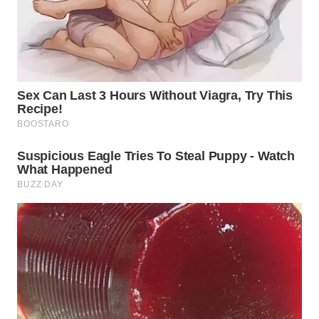
WN
KALTARA
WN
KALSEL
WN
KALTIM
WN
SULSEL
WN
GORONTALO
WN
SULUT