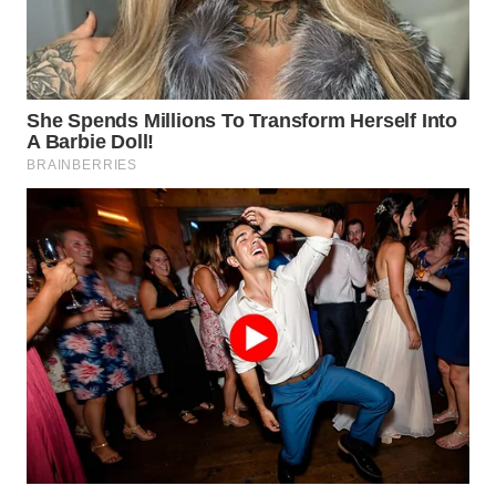
WN
MALUKU
WN
MALUT
WN
DAIRI
WN
DANAU
TOBA
WN
NIAS
WN
LANGKAT