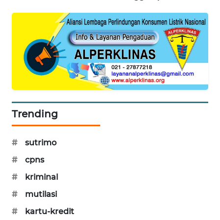
MAWAKA
ID
MARTABAT
NET
PLN
WATCH
Trending
MKLI
#
sutrimo
LPKKI
#
cpns
#
kriminal
LKKI
#
mutilasi
KOPEKLIN
#
kartu-kredit