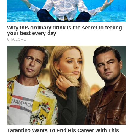
WN
NATUNA
WN
BINTAN
WN
MANDALIKA
WN
LIKUPANG
WN
LABUANBAJO
WN
BORNEO