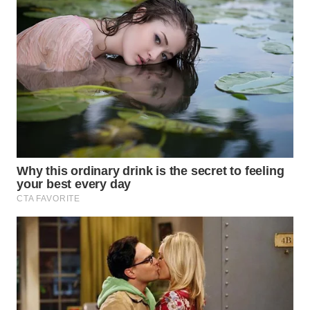
WN
BOGOR
WN
DEPOK
WN
TAPANULI
UTARA
WN
SAMOSIR
WN
PADANG
LAWAS