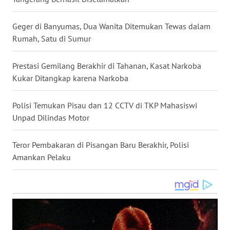
WN
NUSANTARA
Geger di Banyumas, Dua Wanita Ditemukan Tewas dalam
Rumah, Satu di Sumur
WN
JOGJA
Prestasi Gemilang Berakhir di Tahanan, Kasat Narkoba
Kukar Ditangkap karena Narkoba
WN
JATIM
Polisi Temukan Pisau dan 12 CCTV di TKP Mahasiswi
Unpad Dilindas Motor
WN
BALI
Teror Pembakaran di Pisangan Baru Berakhir, Polisi
Amankan Pelaku
WN
KALBAR
WN
KALTENG