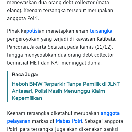
menewaskan dua orang debt collector (mata
Informasi
elang). Keenam tersangka tersebut merupakan
INDEKS
anggota Polri.
BERITA
Pihak ke
polisi
an menetapkan enam
tersangka
KONTAK
pengeroyokan yang terjadi di kawasan Kalibata,
KAMI
Pancoran, Jakarta Selatan, pada Kamis (11/12),
hingga menyebabkan dua orang debt collector
INFO
berinisial MET dan NAT meninggal dunia.
IKLAN
Baca Juga:
TENTANG
Heboh BMW Terparkir Tanpa Pemilik di JLNT
KAMI
Antasari, Polisi Masih Menunggu Klaim
Kepemilikan
PEDOMAN
MEDIA
Keenam tersangka diketahui merupakan
anggota
SIBER
pelayanan
markas di
Mabes
Polri
. Sebagai anggota
Polri, para tersangka juga akan dikenakan sanksi
REDAKSI