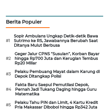
WAHANA
DESA
WISATA
Berita Populer
LAPAK
WAHANA
Sopir Ambulans Ungkap Detik-detik Bawa
#1
Sutrimo ke RS, Jawabannya Berubah Saat
Ditanya Mulut Berbusa
Wahana
Network
Geger Jalur CPNS “Susulan”, Korban Bayar
#2
hingga Rp700 Juta dan Kerugian Tembus
Rp20 Miliar
KONSUMEN
LISTRIK
Pelaku Pembuang Mayat dalam Karung di
#3
Depok Ditangkap Polisi
MASYARAKAT
Fakta Baru Saepul Pemutilasi Depok,
KELISTRIKAN
#4
Pernah Jadi Tukang Daging hingga Guru
Matematika
WALINKI
Pelaku Tahu PIN dan Limit, 4 Kartu Kredit
ID
#5
Pria Makassar Dibobol hingga Rp342 Juta