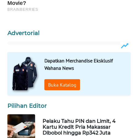
Wahana
Media
Group
Advertorial
WAHANA
NEWS
WAHANA
Dapatkan Merchandise Eksklusif
TANI
Wahana News
WAHANA
Buka Katalog
ADVOKAT
WAHANA
Pilihan Editor
INFRASTRUKTUR
Pelaku Tahu PIN dan Limit, 4
WAHANA
Kartu Kredit Pria Makassar
KONSUMEN
Dibobol hingga Rp342 Juta