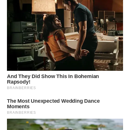
TAPANULI
TENGAH
WN DELI
SERDANG
WN
TEBING
TINGGI
WN
PAKPAK
WN
KARAWANG
WN
BEKASI