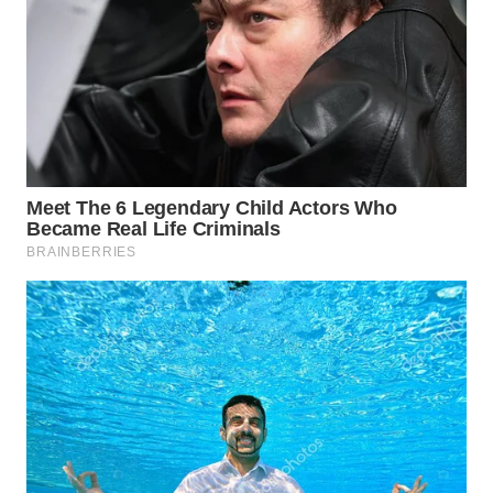
WN
PRIANGAN
TIMUR
WN
SEMARANG
WN
SOLO
WN
BOROBUDUR
WN
MADURA
WN
SURABAYA