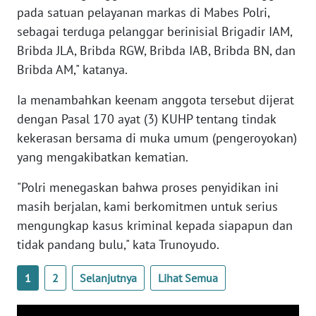
pada satuan pelayanan markas di Mabes Polri,
WN
BANTEN
sebagai terduga pelanggar berinisial Brigadir IAM,
Bribda JLA, Bribda RGW, Bribda IAB, Bribda BN, dan
WN
Bribda AM," katanya.
NTT
Ia menambahkan keenam anggota tersebut dijerat
WN
dengan Pasal 170 ayat (3) KUHP tentang tindak
KEPRI
kekerasan bersama di muka umum (pengeroyokan)
yang mengakibatkan kematian.
WN
PAPUA
"Polri menegaskan bahwa proses penyidikan ini
masih berjalan, kami berkomitmen untuk serius
WN
mengungkap kasus kriminal kepada siapapun dan
PAPUA
tidak pandang bulu," kata Trunoyudo.
BARAT
1
2
Selanjutnya
Lihat Semua
WN
RIAU