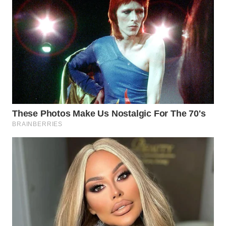
WN
KALTARA
WN
KALSEL
WN
KALTIM
WN
SULSEL
WN
GORONTALO
WN
SULUT