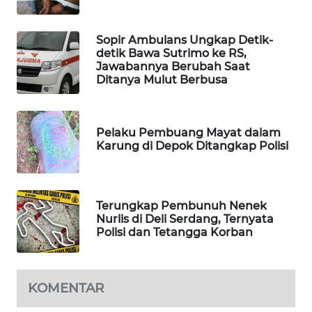
WAHANA
SPORT
Sopir Ambulans Ungkap Detik-
detik Bawa Sutrimo ke RS,
Jawabannya Berubah Saat
WAHANA
Ditanya Mulut Berbusa
UMKM
WAHANA
Pelaku Pembuang Mayat dalam
SELEB
Karung di Depok Ditangkap Polisi
WAHANA
PERSONA
Terungkap Pembunuh Nenek
Nurlis di Deli Serdang, Ternyata
WAHANA
Polisi dan Tetangga Korban
OTOMOTIF
WAHANA
KOMENTAR
HEALTH