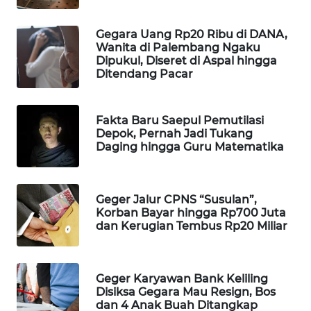
WAHANA
Gegara Uang Rp20 Ribu di DANA,
LISTRIK
Wanita di Palembang Ngaku
Dipukul, Diseret di Aspal hingga
WAHANA
Ditendang Pacar
TRAVEL
Fakta Baru Saepul Pemutilasi
WAHANA
Depok, Pernah Jadi Tukang
TV
Daging hingga Guru Matematika
WAHANANEWS
ID
Geger Jalur CPNS “Susulan”,
Korban Bayar hingga Rp700 Juta
dan Kerugian Tembus Rp20 Miliar
WAHANANEWS
CO ID
WAHANANEWS
Geger Karyawan Bank Keliling
Disiksa Gegara Mau Resign, Bos
NET
dan 4 Anak Buah Ditangkap