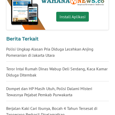
WN
BABEL
Install Aplikasi
WN
SUMBAR
Berita Terkait
WN
Polisi Ungkap Alasan Pria Diduga Lecehkan Anjing
SUMSEL
Pomeranian di Jakarta Utara
WN
Teror Intai Rumah Dinas Wabup Deli Serdang, Kaca Kamar
BENGKULU
Diduga Ditembak
WN
Dompet dan HP Masih Utuh, Polisi Dalami Misteri
LAMPUNG
Tewasnya Pejabat Pemkab Purwakarta
WN
JATENG
Berjalan Kaki Cari Ibunya, Bocah 4 Tahun Tersesat di
Tangerang Berhasil Diselamatkan