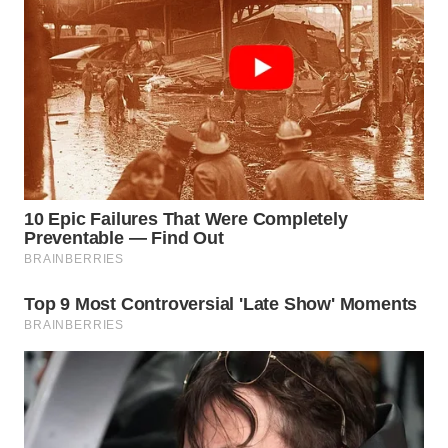
WN
INDRAMAYU
WN
KUNINGAN
WN
MAJALENGKA
WN
SUBANG
WN
SUKABUMI
WN
PURWAKARTA