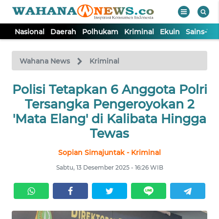
Nasional
Daerah
Polhukam
Kriminal
Ekuin
Sains-Te
WAHANA
Tutup
TV
Wahana News
Kriminal
Polisi Tetapkan 6 Anggota Polri
NASIONAL
Tersangka Pengeroyokan 2
DAERAH
'Mata Elang' di Kalibata Hingga
Tewas
POLHUKAM
Sopian Simajuntak - Kriminal
Sabtu, 13 Desember 2025 - 16:26 WIB
KRIMINAL
EKUIN