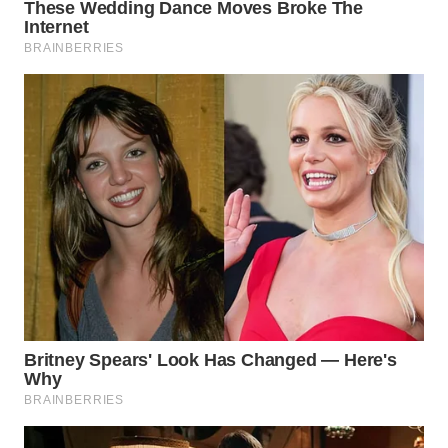
WN
TAPANULI
SELATAN
WN
TANJUNG
LESUNG
WN
KARO
WN
SIMALUNGUN
WN
LABUHANBATU
WN