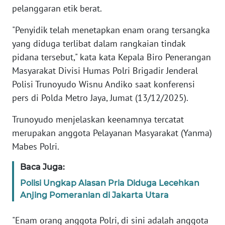
pelanggaran etik berat.
KARIR
"Penyidik telah menetapkan enam orang tersangka
yang diduga terlibat dalam rangkaian tindak
DISCLAIMER
pidana tersebut," kata kata Kepala Biro Penerangan
Masyarakat Divisi Humas Polri Brigadir Jenderal
Wahana
Polisi Trunoyudo Wisnu Andiko saat konferensi
News
Regional
pers di Polda Metro Jaya, Jumat (13/12/2025).
Trunoyudo menjelaskan keenamnya tercatat
WN
merupakan anggota Pelayanan Masyarakat (Yanma)
SUMUT
Mabes Polri.
WN
Baca Juga:
JAKARTA
Polisi Ungkap Alasan Pria Diduga Lecehkan
Anjing Pomeranian di Jakarta Utara
WN
JABAR
"Enam orang anggota Polri, di sini adalah anggota