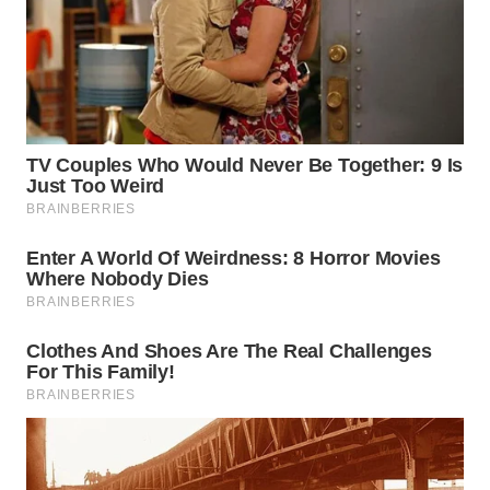
WN
SUMEDANG
WN
CIANJUR
WN
KEPULAUAN
SERIBU
WN
TANGERANG
WN
BINJAI
WN
CIREBON