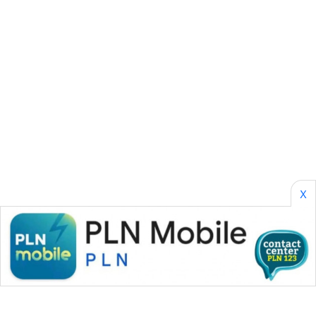
SONYA
ASA
NEWS
X