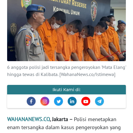
SAINS-TEKNO
KESEHATAN
INTERNASIONAL
SERBA-SERBI
6 anggota polisi jadi tersangka pengeroyokan 'Mata Elang'
PENDIDIKAN
hingga tewas di Kalibata. [WahanaNews.co/Istimewa]
OLAHRAGA
Ikuti Kami di:
OPINI
WAHANANEWS.CO
, Jakarta –
Polisi menetapkan
EDITORIAL
enam tersangka dalam kasus pengeroyokan yang